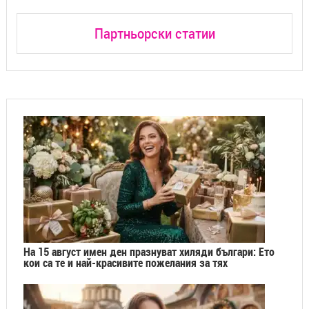
Партньорски статии
На 15 август имен ден празнуват хиляди българи: Ето
кои са те и най-красивите пожелания за тях