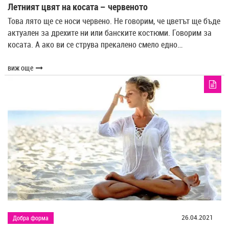
Летният цвят на косата – червеното
Това лято ще се носи червено. Не говорим, че цветът ще бъде
актуален за дрехите ни или банските костюми. Говорим за
косата. А ако ви се струва прекалено смело едно…
виж още
26.04.2021
Добра форма