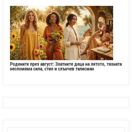
Родените през август: Златните деца на лятото, тяхната
несломима сила, стил и слънчев талисман