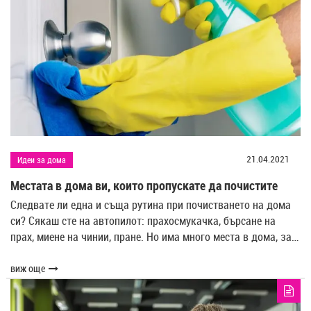
21.04.2021
Идеи за дома
Местата в дома ви, които пропускате да почистите
Следвате ли една и съща рутина при почистването на дома
си? Сякаш сте на автопилот: прахосмукачка, бърсане на
прах, миене на чинии, пране. Но има много места в дома, за…
виж още