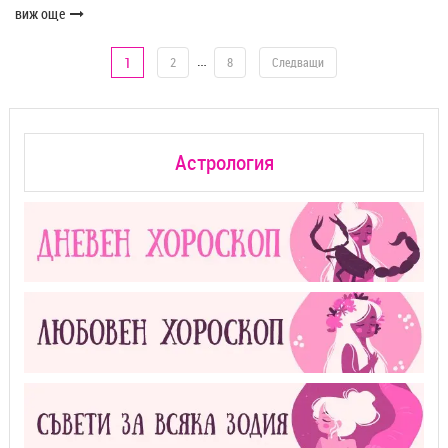
виж още
…
1
2
8
Следващи
Астрология