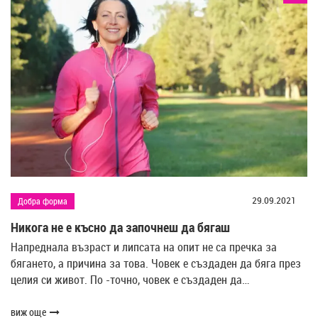
29.09.2021
Добра форма
Никога не е късно да започнеш да бягаш
Напреднала възраст и липсата на опит не са пречка за
бягането, а причина за това. Човек е създаден да бяга през
целия си живот. По -точно, човек е създаден да…
виж още