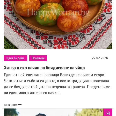
22.02.2026
Идеи за дома
Празници
Хитър и еко начин за боядисване на яйца
Един от най-светлите празници Великден е съвсем скоро.
Четвъртък и събота са дните, в които традицията повелява
да се боядисват яйцата за неделната трапеза. Представяме
ви един много интересен начин…
виж още