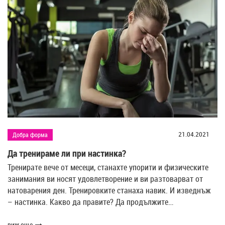
21.04.2021
Добра форма
Да тренираме ли при настинка?
Тренирате вече от месеци, станахте упорити и физическите
занимания ви носят удовлетворение и ви разтоварват от
натоварения ден. Тренировките станаха навик. И изведнъж
– настинка. Какво да правите? Да продължите…
виж още