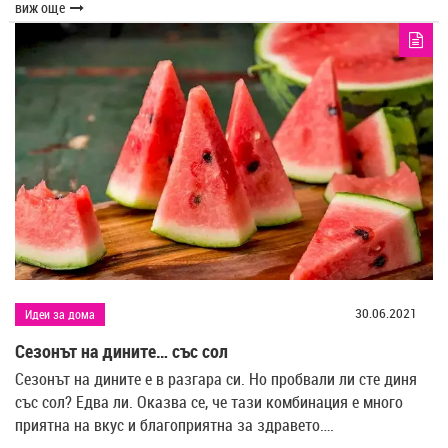
виж още
30.06.2021
Идеи за дома
Сезонът на дините… със сол
Сезонът на дините е в разгара си. Но пробвали ли сте диня
със сол? Едва ли. Оказва се, че тази комбинация е много
приятна на вкус и благоприятна за здравето….