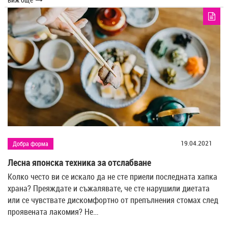
19.04.2021
Добра форма
Лесна японска техника за отслабване
Колко често ви се искало да не сте приели последната хапка
храна? Преяждате и съжалявате, че сте нарушили диетата
или се чувствате дискомфортно от препълнения стомах след
проявената лакомия? Не…