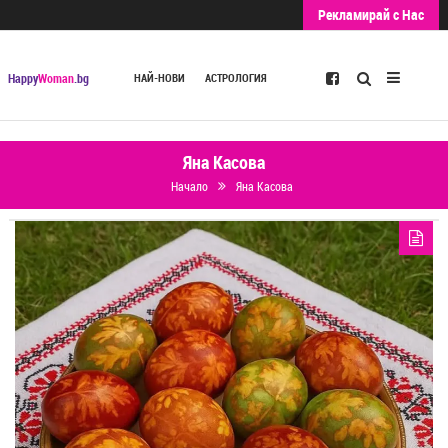
Рекламирай с Нас
Търсене
Happy
Woman
.bg
НАЙ-НОВИ
АСТРОЛОГИЯ
Яна Касова
Начало
Яна Касова