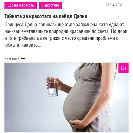
26.04.2021
Здраве и красота
Лайфстайл
Тайната за красотата на лейди Даяна
Принцеса Даяна завинаги ще бъде запомнена като една от
най-зашеметяващите природни красавици по света. Но дори
и тя е трябвало да се грижи с често срещани проблеми с
кожата, каквито…
виж още