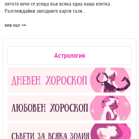
лятото вече се усеща във всяка една наша клетка.
Разглеждайки звездните карти тази…
виж още
Астрология