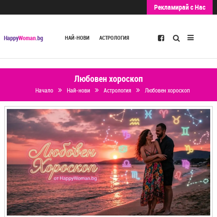
Рекламирай с Нас
Търсене
Happy
Woman
.bg
НАЙ-НОВИ
АСТРОЛОГИЯ
Любовен хороскоп
Начало
Най-нови
Астрология
Любовен хороскоп