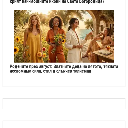
крият най-мощните икони на Света Богородица?
Родените през август: Златните деца на лятото, тяхната
несломима сила, стил и слънчев талисман