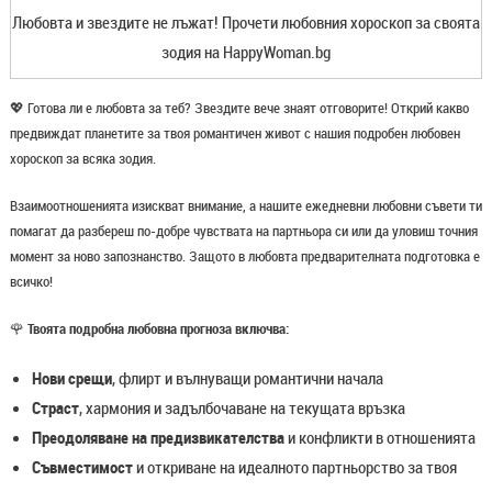
Любовта и звездите не лъжат! Прочети любовния хороскоп за своята
зодия на HappyWoman.bg
💖 Готова ли е любовта за теб? Звездите вече знаят отговорите! Открий какво
предвиждат планетите за твоя романтичен живот с нашия подробен любовен
хороскоп за всяка зодия.
Взаимоотношенията изискват внимание, а нашите ежедневни любовни съвети ти
помагат да разбереш по-добре чувствата на партньора си или да уловиш точния
момент за ново запознанство. Защото в любовта предварителната подготовка е
всичко!
🌹
Твоята подробна любовна прогноза включва:
Нови срещи
, флирт и вълнуващи романтични начала
Страст
, хармония и задълбочаване на текущата връзка
Преодоляване на предизвикателства
и конфликти в отношенията
Съвместимост
и откриване на идеалното партньорство за твоя