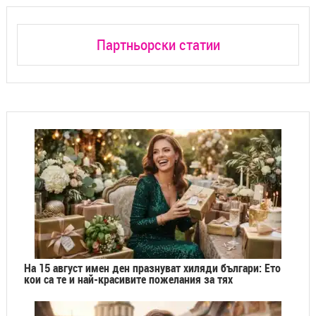
Партньорски статии
На 15 август имен ден празнуват хиляди българи: Ето
кои са те и най-красивите пожелания за тях