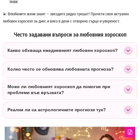
знак
💫 Влюбените жени знаят – звездите рядко грешат! Прочети своя актуален
любовен хороскоп за днес и влез в деня с отворено сърце и увереност.
Често задавани въпроси за любовния хороскоп
Какво обхваща ежедневният любовен хороскоп?
Ежедневният любовен хороскоп разглежда романтичните
Колко често се обновява любовната прогноза?
тенденции, емоционалното състояние и съвместимостта за деня.
Той дава ценни насоки както за обвързаните дами, така и за тези,
Любовните прогнози се обновяват абсолютно всеки ден. Ритъмът
Може ли любовният хороскоп да помогне при
които търсят нова любов.
на планетите като Венера и Марс се следи постоянно, за да
проблеми във връзката?
получите най-точните напътствия за деня.
Да, той посочва критичните моменти, аспектите на
Реални ли са астрологичните прогнози тук?
неразбирателство и подходящите дни за сериозни разговори,
помагайки ви да избегнете излишни конфликти и да заздравите
Всички текстове и анализи в категорията се изготвят от астролога
отношенията си.
Ива Йовкова въз основа на реални планетарни транзити,