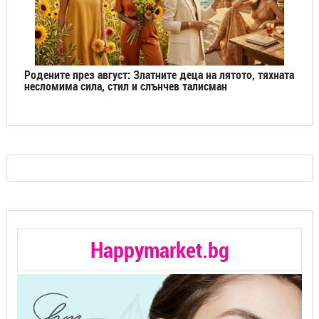
Родените през август: Златните деца на лятото, тяхната
несломима сила, стил и слънчев талисман
Happymarket.bg