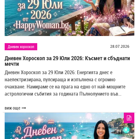
28.07.2026
Дневен хороскоп
Дневен Хороскоп за 29 Юли 2026: Късмет и сбъднати
мечти
Дневен Хороскоп за 29 Юли 2026: Енергията днес е
наелектризирана, пулсираща и изпълнена с огромно
очакване. Намираме се на прага на едно от най-мощните
астрологични събития за годината Пълнолунието във…
виж още