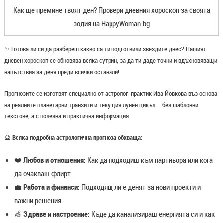
Как ще премине твоят ден? Провери дневния хороскоп за своята
зодия на HappyWoman.bg
✨ Готова ли си да разбереш какво са ти подготвили звездите днес? Нашият
дневен хороскоп се обновява всяка сутрин, за да ти даде точни и вдъхновяващи
напътствия за деня преди всички останали!
Прогнозите се изготвят специално от астролог-практик Ива Йовкова въз основа
на реалните планетарни транзити и текущия лунен цикъл – без шаблонни
текстове, а с полезна и практична информация.
🔮
Всяка подробна астрологична прогноза обхваща:
❤️
Любов и отношения:
Как да подходиш към партньора или кога
да очакваш флирт.
💼
Работа и финанси:
Подходящ ли е денят за нови проекти и
важни решения.
🍏
Здраве и настроение:
Къде да канализираш енергията си и как