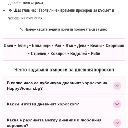
да избегнеш стреса.
🍀
Щастлив час:
Твоят личен времеви прозорец за късмет и
успешни начинания.
🪐
Намери своята зодия и прочети прогнозата си за днес:
Овен • Телец • Близнаци • Рак • Лъв • Дева • Везни • Скорпион
• Стрелец • Козирог • Водолей • Риби
Често задавани въпроси за дневния хороскоп
В колко часа се публикува дневният хороскоп на
HappyWoman.bg?
Дневният хороскоп се публикува всяка сутрин между 06:00 и 07:00
Как се изготвя дневният хороскоп?
ч., за да можеш да планираш деня си още преди да започне.
Прогнозата обхваща всички 12 зодиакални знака и включва
Прогнозата се изготвя от астролог-практик Ива Йовкова на базата
Каква е разликата между дневния и любовния
любов, работа, здраве и щастлив час за деня.
на актуалните планетарни транзити и позицията на Луната за деня.
хороскоп?