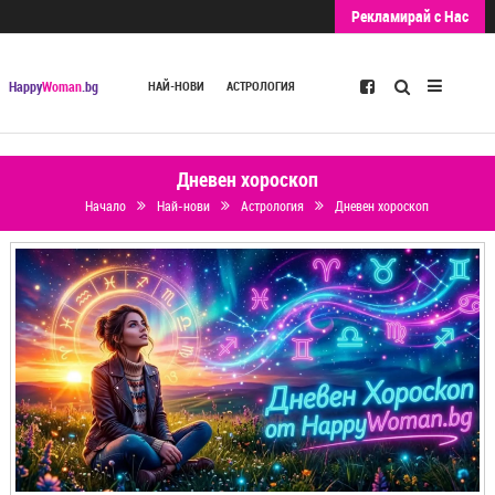
Рекламирай с Нас
Търсене
Happy
Woman
.bg
НАЙ-НОВИ
АСТРОЛОГИЯ
Дневен хороскоп
Начало
Най-нови
Астрология
Дневен хороскоп