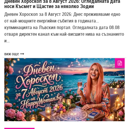
Дневен Хороскоп за 8 Август 2026: Огледалната дата
носи Късмет и Щастие за няколко Зодии
Дневен Хороскоп за 8 Август 2026: Днес преживяваме едно
от най-мощните енергийни събития в годината…
кулминацията на Лъвския портал. Огледалната дата 08.08
отваря директен канал към най-висшите нива на съзнанието
и…
виж още