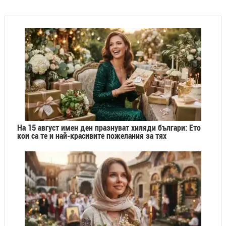
На 15 август имен ден празнуват хиляди българи: Ето
кои са те и най-красивите пожелания за тях