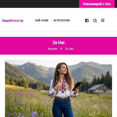
Рекламирай с Нас
Търсене
Happy
Woman
.bg
НАЙ-НОВИ
АСТРОЛОГИЯ
За Нас
Начало
За Нас