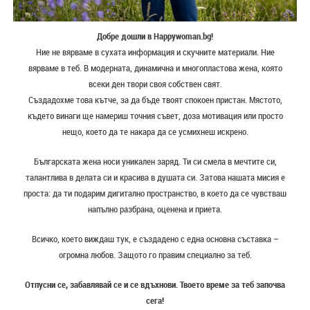
Добре дошли в Happywoman.bg!
Ние не вярваме в сухата информация и скучните материали. Ние
вярваме в теб. В модерната, динамична и многопластова жена, която
всеки ден твори своя собствен свят.
Създадохме това кътче, за да бъде твоят спокоен пристан. Мястото,
където винаги ще намериш точния съвет, доза мотивация или просто
нещо, което да те накара да се усмихнеш искрено.
Българската жена носи уникален заряд. Ти си смела в мечтите си,
талантлива в делата си и красива в душата си. Затова нашата мисия е
проста: да ти подарим дигитално пространство, в което да се чувстваш
напълно разбрана, оценена и приета.
Всичко, което виждаш тук, е създадено с една основна съставка –
огромна любов. Защото го правим специално за теб.
Отпусни се, забавлявай се и се вдъхнови. Твоето време за теб започва
сега!