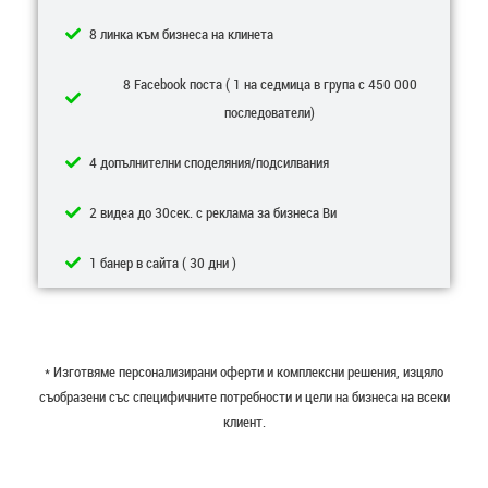
8 линка към бизнеса на клинета
8 Facebook поста ( 1 на седмица в група с 450 000
последователи)
4 допълнителни споделяния/подсилвания
2 видеа до 30сек. с реклама за бизнеса Ви
1 банер в сайта ( 30 дни )
* Изготвяме персонализирани оферти и комплексни решения, изцяло
съобразени със специфичните потребности и цели на бизнеса на всеки
клиент.