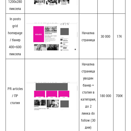
1200х280
пиксела
In posts
grid
homepage
Начална
30 000
17€
/ банер
страница
400×600
пиксела
Начална
страница
уводен
банер +
PR articles
статия в
/ ПР
180 000
700€
категория,
статия
до 2
линка do
follow (30
дни)