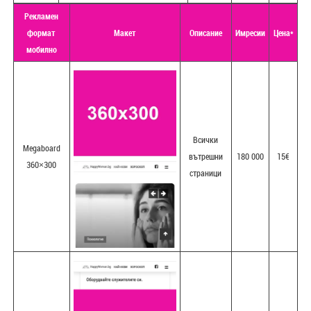
Рекламен
формат
Макет
Описание
Имресии
Цена*
мобилно
Всички
Megaboard
вътрешни
180 000
15€
360×300
страници