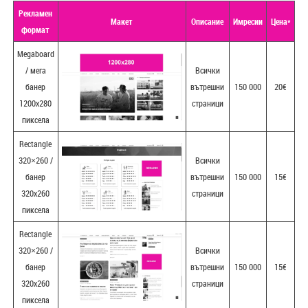
Рекламен
Макет
Описание
Имресии
Цена*
формат
Megaboard
/ мега
Всички
банер
вътрешни
150 000
20€
1200х280
страници
пиксела
Rectangle
320×260 /
Всички
банер
вътрешни
150 000
15€
320х260
страници
пиксела
Rectangle
320×260 /
Всички
банер
вътрешни
150 000
15€
320х260
страници
пиксела