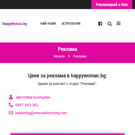
Рекламирай с Нас
Търсене
Happy
Woman
.bg
НАЙ-НОВИ
АСТРОЛОГИЯ
Реклама
Начало
Реклама
Цени за реклама в happywoman.bg:
Данни за контакт с отдел “Реклама”:
Цветелина Казлърова
0897 583 382
marketing@moxxadvertising.com