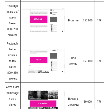
Rectangle
in article /
голям
В статии
150 000
17€
банер
800×280
пиксела
Rectangle
below
article /
Под
голям
150 000
17€
статии
банер
800×280
пиксела
After slider
homepage
/ мега
Начална
30 000
17€
банер
страница