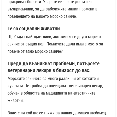
прикриват болести. Уверете се, че сте достатъчно
възприемчиви, за да забележите малки промени в
поведението на вашето морско свинче.
Те са социални животни
Ще бъдат най-щастливи, ако живеят с друго морско
свинче от същия пол! Помислете дали имате място за
повече от едно морско свинче?
Преди да възникнат проблеми, потърсете
ветеринарни лекари в близост до вас.
Морските свинчета са много различни от котките и
кучетата. Те трябва да посещават ветеринарен лекар,
обучен в областта на медицината на екзотичните
животни.
Знаете ли кой ще се грижи за вашия домашен любимец,