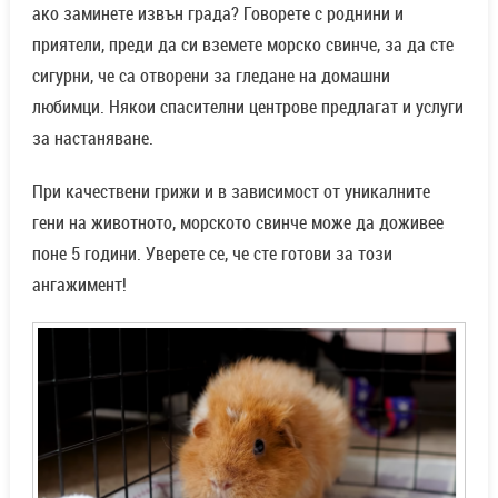
ако заминете извън града? Говорете с роднини и
приятели, преди да си вземете морско свинче, за да сте
сигурни, че са отворени за гледане на домашни
любимци. Някои спасителни центрове предлагат и услуги
за настаняване.
При качествени грижи и в зависимост от уникалните
гени на животното, морското свинче може да доживее
поне 5 години. Уверете се, че сте готови за този
ангажимент!