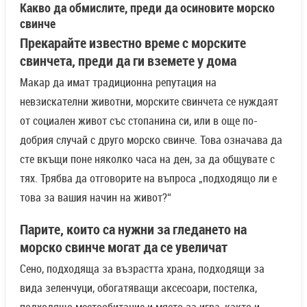
Какво да обмислите, преди да осиновите морско
свинче
Прекарайте известно време с морските
свинчета, преди да ги вземете у дома
Макар да имат традиционна репутация на
невзискателни животни, морските свинчета се нуждаят
от социален живот със стопанина си, или в още по-
добрия случай с друго морско свинче. Това означава да
сте вкъщи поне няколко часа на ден, за да общувате с
тях. Трябва да отговорите на въпроса „подходящо ли е
това за вашия начин на живот?“
Парите, които са нужни за гледането на
морско свинче могат да се увеличат
Сено, подходяща за възрастта храна, подходящи за
вида зеленчуци, обогатяващи аксесоари, постелка,