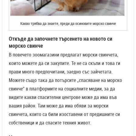
Какво трябва да знаете, преди да осиновите морско свинче
Откъде да започнете търсенето на новото си
морско свинче
В повечето зоомагазини предлагат морски свинчета,
които можете да си закупите. Те не са скъпи и това ги
прави много предпочитани, заедно със зайчетата.
Можете също така да потърсите „спасяване на морско
свинче“ в платформите на социалните медии, за да
видите какви спасителни центрове може да има във
вашия район. Там може да има обяви за морски
свинчета, които са били изоставени от предишните си
собственици и да спасите техния живот.