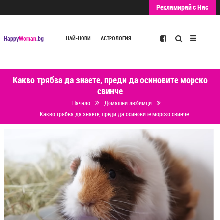
Рекламирай с Нас
Търсене
Happy
Woman
.bg
НАЙ-НОВИ
АСТРОЛОГИЯ
Какво трябва да знаете, преди да осиновите морско
свинче
Начало
Домашни любимци
Какво трябва да знаете, преди да осиновите морско свинче