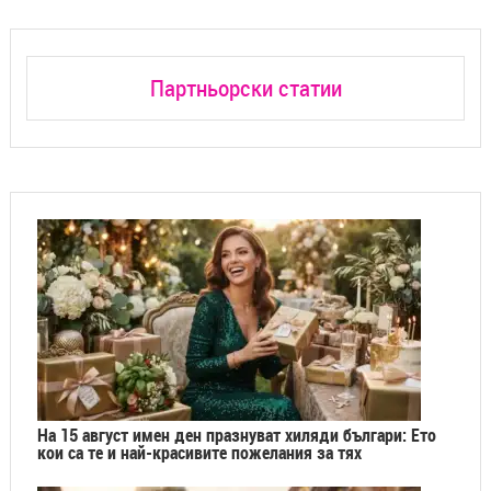
Партньорски статии
На 15 август имен ден празнуват хиляди българи: Ето
кои са те и най-красивите пожелания за тях