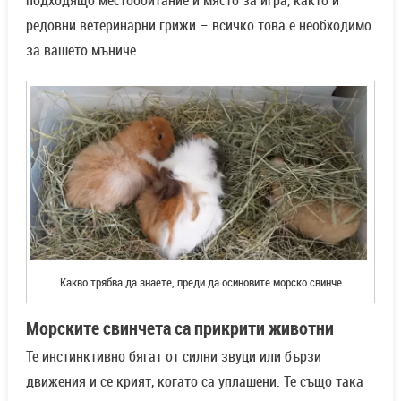
подходящо местообитание и място за игра, както и
редовни ветеринарни грижи – всичко това е необходимо
за вашето мъниче.
Какво трябва да знаете, преди да осиновите морско свинче
Морските свинчета са прикрити животни
Те инстинктивно бягат от силни звуци или бързи
движения и се крият, когато са уплашени. Те също така