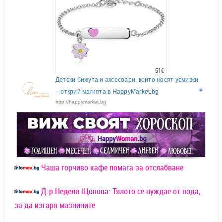
51€
Детски бижута и аксесоари, които носят усмивки
– открий магията в HappyMarket.bg
http://happymarket.bg
Чаша горчиво кафе помага за отслабване
Д-р Неделя Щонова: Тялото се нуждае от вода,
за да изгаря мазнините