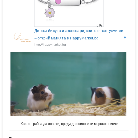
51€
Детски бижута и аксесоари, които носят усмивки
– открий магията в HappyMarket.bg
http://happymarket.bg
Какво трябва да знаете, преди да осиновите морско свинче