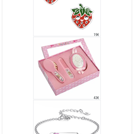
19€
43€