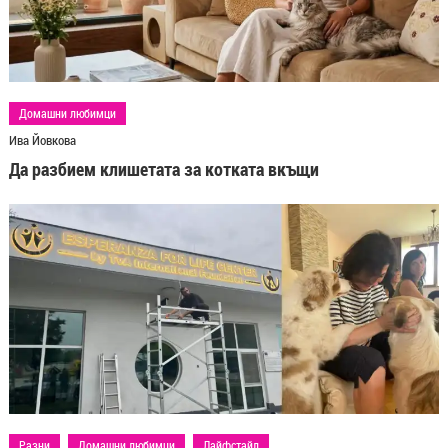
Домашни любимци
Ива Йовкова
Да разбием клишетата за котката вкъщи
Разни
Домашни любимци
Лайфстайл