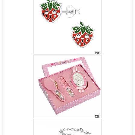
19€
43€