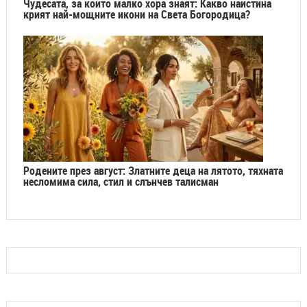
Чудесата, за които малко хора знаят: Какво наистина
крият най-мощните икони на Света Богородица?
Родените през август: Златните деца на лятото, тяхната
несломима сила, стил и слънчев талисман