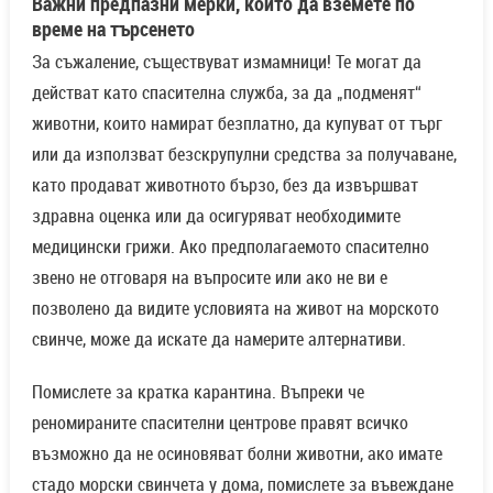
Важни предпазни мерки, които да вземете по
време на търсенето
За съжаление, съществуват измамници! Те могат да
действат като спасителна служба, за да „подменят“
животни, които намират безплатно, да купуват от търг
или да използват безскрупулни средства за получаване,
като продават животното бързо, без да извършват
здравна оценка или да осигуряват необходимите
медицински грижи. Ако предполагаемото спасително
звено не отговаря на въпросите или ако не ви е
позволено да видите условията на живот на морското
свинче, може да искате да намерите алтернативи.
Помислете за кратка карантина. Въпреки че
реномираните спасителни центрове правят всичко
възможно да не осиновяват болни животни, ако имате
стадо морски свинчета у дома, помислете за въвеждане