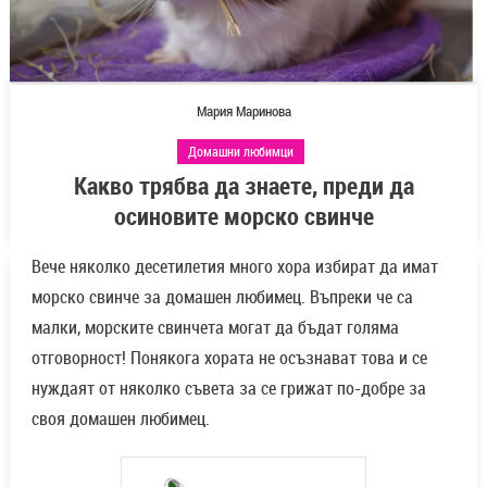
Мария Маринова
Домашни любимци
Какво трябва да знаете, преди да
осиновите морско свинче
Вече няколко десетилетия много хора избират да имат
морско свинче за домашен любимец. Въпреки че са
малки, морските свинчета могат да бъдат голяма
отговорност! Понякога хората не осъзнават това и се
нуждаят от няколко съвета за се грижат по-добре за
своя домашен любимец.