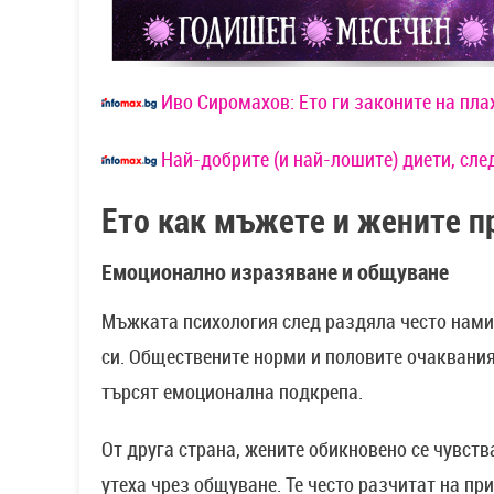
Иво Сиромахов: Ето ги законите на пл
Най-добрите (и най-лошите) диети, сле
Ето как мъжете и жените п
Емоционално изразяване и общуване
Мъжката психология след раздяла често нами
си. Обществените норми и половите очаквани
търсят емоционална подкрепа.
От друга страна, жените обикновено се чувст
утеха чрез общуване. Те често разчитат на пр