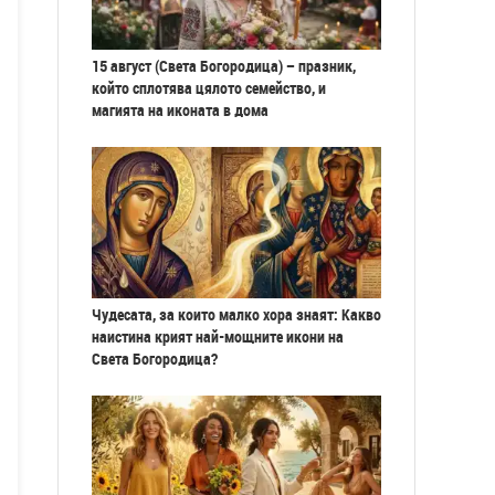
15 август (Света Богородица) – празник,
който сплотява цялото семейство, и
магията на иконата в дома
Чудесата, за които малко хора знаят: Какво
наистина крият най-мощните икони на
Света Богородица?