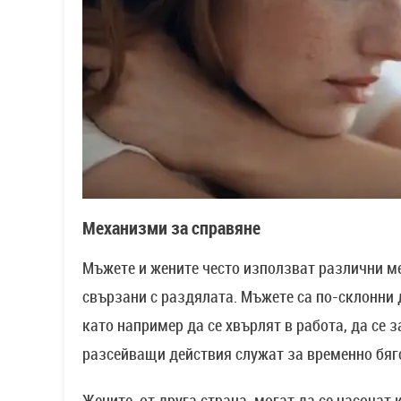
Механизми за справяне
Мъжете и жените често използват различни м
свързани с раздялата. Мъжете са по-склонни 
като например да се хвърлят в работа, да се 
разсейващи действия служат за временно бягс
Жените, от друга страна, могат да се насочат