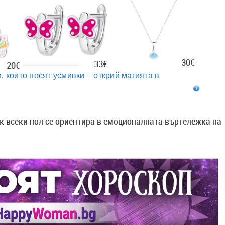
30€
33€
20€
, които носят усмивки – открий магията в
 всеки пол се ориентира в емоционалната въртележка на