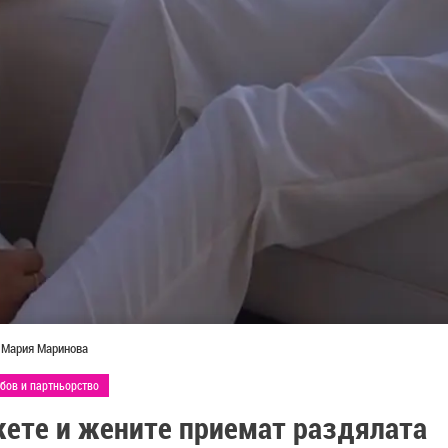
Мария Маринова
бов и партньорство
жете и жените приемат раздялата