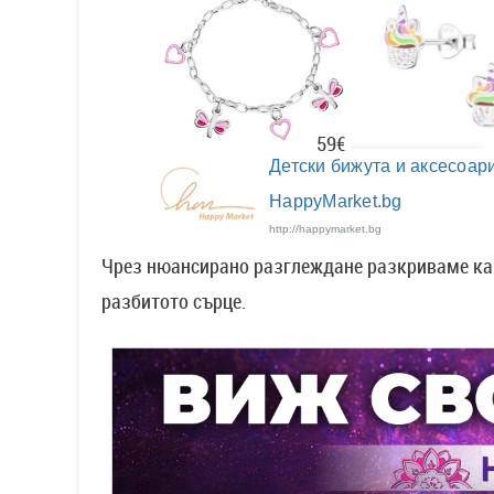
59€
Детски бижута и аксесоари
HappyMarket.bg
http://happymarket.bg
Чрез нюансирано разглеждане разкриваме как
разбитото сърце.