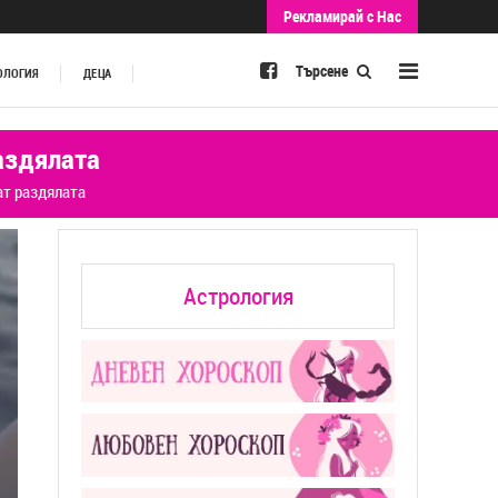
Рекламирай с Нас
Търсене
ОЛОГИЯ
ДЕЦА
аздялата
ат раздялата
Астрология