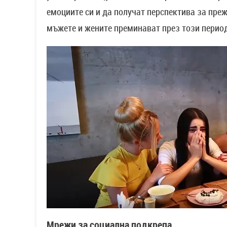
емоциите си и да получат перспектива за пре
мъжете и жените преминават през този период
Мрежи за социална подкрепа