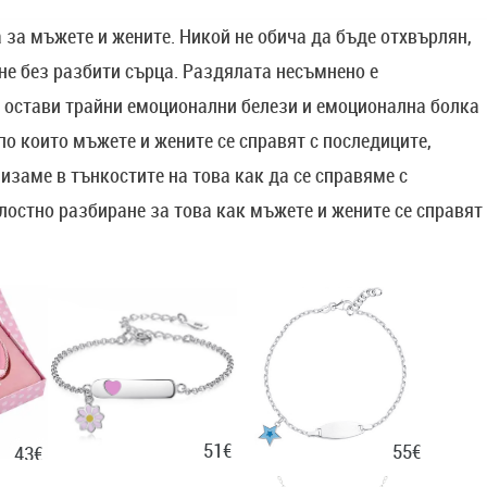
 за мъжете и жените. Никой не обича да бъде отхвърлян,
ине без разбити сърца. Раздялата несъмнено е
 остави трайни емоционални белези и емоционална болка
по които мъжете и жените се справят с последиците,
изаме в тънкостите на това как да се справяме с
лостно разбиране за това как мъжете и жените се справят
51€
55€
43€