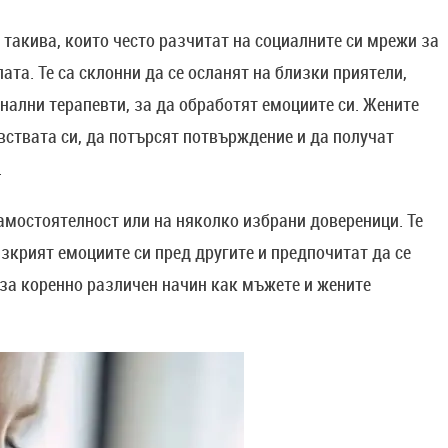
такива, които често разчитат на социалните си мрежи за
та. Те са склонни да се осланят на близки приятели,
нални терапевти, за да обработят емоциите си. Жените
вствата си, да потърсят потвърждение и да получат
.
самостоятелност или на няколко избрани довереници. Те
зкрият емоциите си пред другите и предпочитат да се
 за коренно различен начин как мъжете и жените