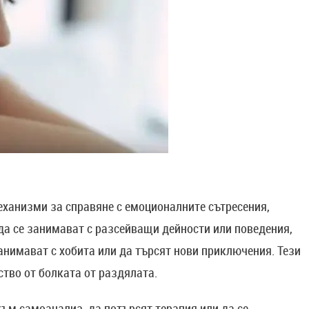
еханизми за справяне с емоционалните сътресения,
да се занимават с разсейващи дейности или поведения,
занимават с хобита или да търсят нови приключения. Тези
тво от болката от раздялата.
 към самоанализ, да потърсят терапия или да се