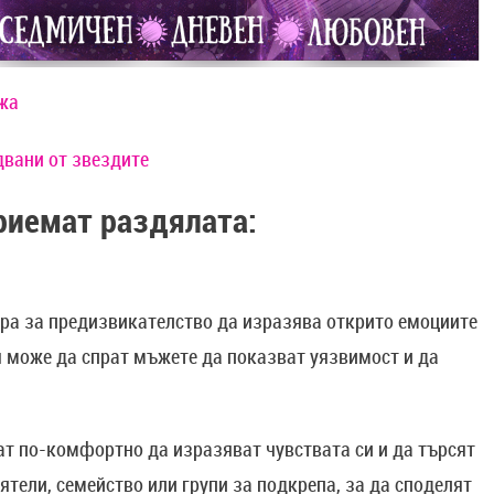
ажа
двани от звездитe
риемат раздялата:
ра за предизвикателство да изразява открито емоциите
я може да спрат мъжете да показват уязвимост и да
ват по-комфортно да изразяват чувствата си и да търсят
иятели, семейство или групи за подкрепа, за да споделят