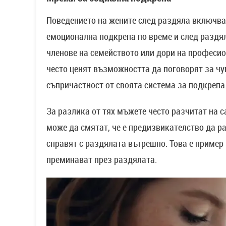
Поведението на жените след раздяла включва 
емоционална подкрепа по време и след раздяла
членове на семейството или дори на професио
често ценят възможността да поговорят за чу
съпричастност от своята система за подкрепа
За разлика от тях мъжете често разчитат на 
може да смятат, че е предизвикателство да ра
справят с раздялата вътрешно. Това е пример
преминават през раздялата.