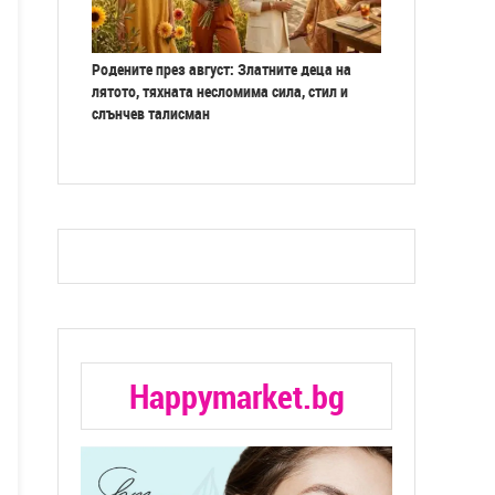
Родените през август: Златните деца на
лятото, тяхната несломима сила, стил и
слънчев талисман
Happymarket.bg