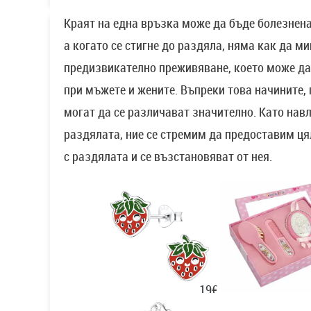
Краят на една връзка може да бъде болезнена
а когато се стигне до раздяла, няма как да м
предизвикателно преживяване, което може да
при мъжете и жените. Въпреки това начините, 
могат да се различават значително. Като навл
раздялата, ние се стремим да предоставим ця
с раздялата и се възстановяват от нея.
19€