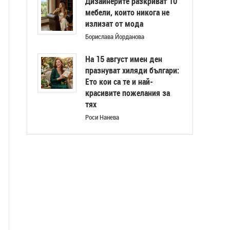
Дизайнерите разкриват 10
мебели, които никога не
излизат от мода
Борислава Йорданова
На 15 август имен ден
празнуват хиляди българи:
Ето кои са те и най-
красивите пожелания за
тях
Роси Нанева