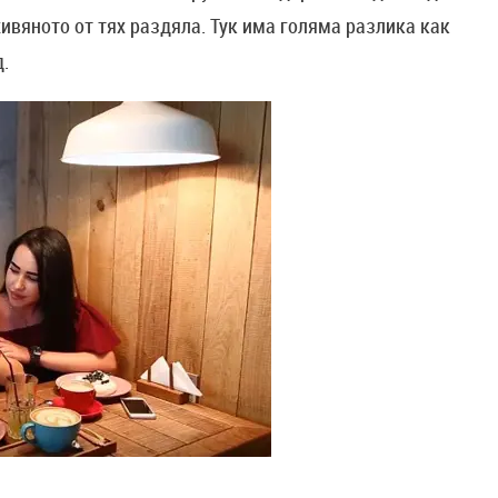
живяното от тях раздяла. Тук има голяма разлика как
.