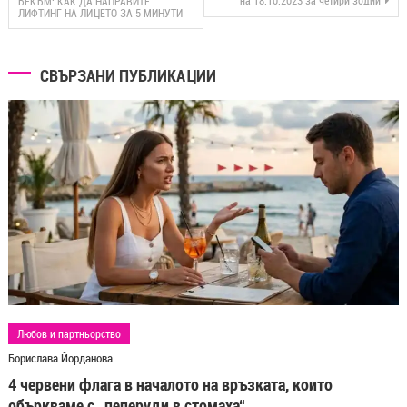
на 18.10.2023 за четири зодии
БЕКЪМ: КАК ДА НАПРАВИТЕ
ЛИФТИНГ НА ЛИЦЕТО ЗА 5 МИНУТИ
СВЪРЗАНИ ПУБЛИКАЦИИ
Любов и партньорство
Борислава Йорданова
4 червени флага в началото на връзката, които
объркваме с „пеперуди в стомаха“