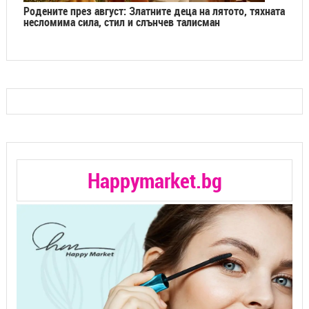
Родените през август: Златните деца на лятото, тяхната
несломима сила, стил и слънчев талисман
Happymarket.bg