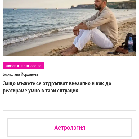
Любов и партньорство
Борислава Йорданова
Защо мъжете се отдръпват внезапно и как да
реагираме умно в тази ситуация
Астрология