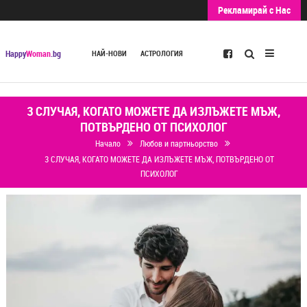
Рекламирай с Нас
Търсене
Happy
Woman
.bg
НАЙ-НОВИ
АСТРОЛОГИЯ
3 СЛУЧАЯ, КОГАТО МОЖЕТЕ ДА ИЗЛЪЖЕТЕ МЪЖ,
ПОТВЪРДЕНО ОТ ПСИХОЛОГ
Начало
Любов и партньорство
3 СЛУЧАЯ, КОГАТО МОЖЕТЕ ДА ИЗЛЪЖЕТЕ МЪЖ, ПОТВЪРДЕНО ОТ
ПСИХОЛОГ