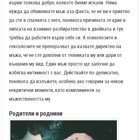
върви толкова добре, колкото бихме искали. Няма
нужда да обвинявате мъж аза факта, че не ви е приятно
да сте в спалнята с него, понякога причината се крие в
липсата на взаимно разбирателство в двойката и тук
трябва да работите върху себе си. А психолозите и
сексолозите не препоръчват да казвате директно на
мъжа, че не сте доволни от техниката му или дори от
външния му вид. Един мъж просто ще започне да
избягва интимност с вас. Действайте по-деликатно,
понякога да излъжете, особено ако говорим за някои
некритични моменти, като комплименти за
мъжествеността му.
Родители и роднини