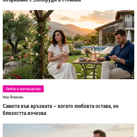
Любов и партньорство
Ива Йовкова
Самота във връзката – когато любовта остава, но
близостта изчезва