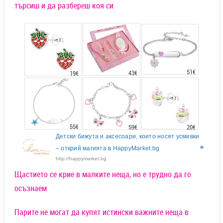
търсиш и да разбереш коя си
51€
43€
19€
55€
20€
59€
Детски бижута и аксесоари, които носят усмивки
– открий магията в HappyMarket.bg
http://happymarket.bg
Щастието се крие в малките неща, но е трудно да го
осъзнаем
Парите не могат да купят истински важните неща в