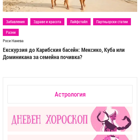
Забавления
Здраве и красота
Лайфстайл
Партньорски статии
Разни
Роси Нанева
Екскурзия до Карибския басейн: Мексико, Куба или
Доминикана за семейна почивка?
Астрология