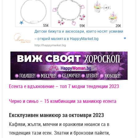
55€
20€
59€
Детски бижута и аксесоари, които носят усмивки
– открий магията в HappyMarket.bg
http://happymarket.bg
Есента е вдъхновение – топ 7 модни тенденции 2023
Черно и синьо – 15 комбинации за маникюр есента
Ексклузивен маникюр за октомври 2023
Кафяви, жълти, млечни и оранжеви нюанси са в
тенденция тази есен. Златни и бронзови пайети,