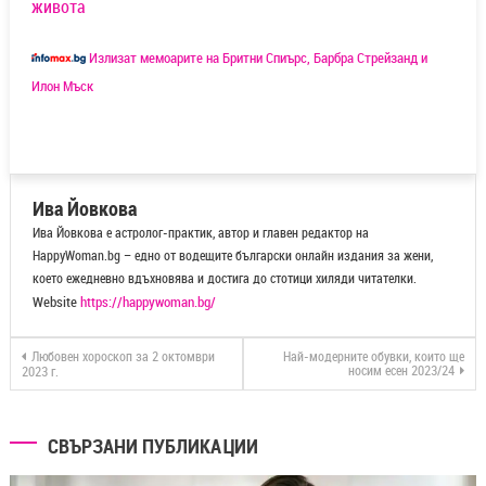
живота
Излизат мемоарите на Бритни Спиърс, Барбра Стрейзанд и
Илон Мъск
Ива Йовкова
Ива Йовкова е астролог-практик, автор и главен редактор на
HappyWoman.bg – едно от водещите български онлайн издания за жени,
което ежедневно вдъхновява и достига до стотици хиляди читателки.
Website
https://happywoman.bg/
Любовен хороскоп за 2 октомври
Най-модерните обувки, които ще
носим есен 2023/24
2023 г.
СВЪРЗАНИ ПУБЛИКАЦИИ