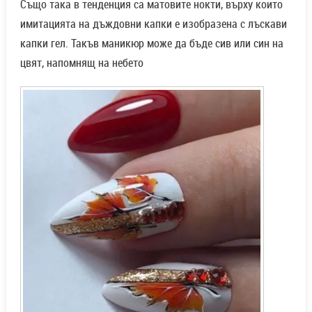
Също така в тенденция са матовите нокти, върху които
имитацията на дъждовни капки е изобразена с лъскави
капки гел. Такъв маникюр може да бъде сив или син на
цвят, напомнящ на небето