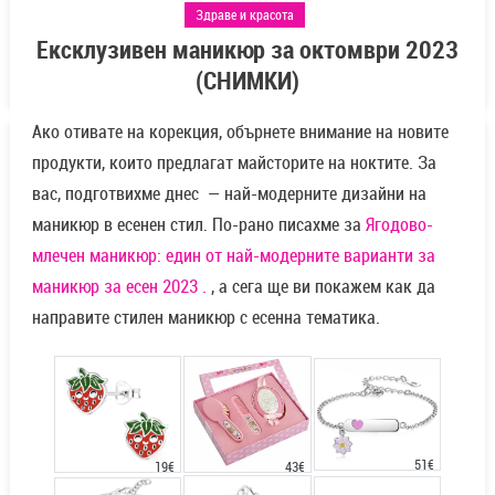
Здраве и красота
Ексклузивен маникюр за октомври 2023
(СНИМКИ)
Ако отивате на корекция, обърнете внимание на новите
продукти, които предлагат майсторите на ноктите. За
вас, подготвихме днес — най-модерните дизайни на
маникюр в есенен стил. По-рано писахме за
Ягодово-
млечен маникюр: един от най-модерните варианти за
маникюр за есен 2023 .
, а сега ще ви покажем как да
направите стилен маникюр с есенна тематика.
51€
43€
19€