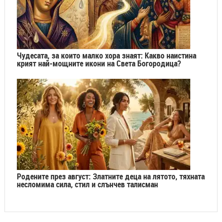
Чудесата, за които малко хора знаят: Какво наистина
крият най-мощните икони на Света Богородица?
Родените през август: Златните деца на лятото, тяхната
несломима сила, стил и слънчев талисман