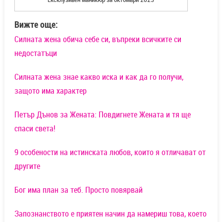
Вижте още:
Силната жена oбича себе си, въпреки всичките си
недостатъци
Силната жена знае какво иска и как да го получи,
защото има характер
Петър Дънов за Жената: Повдигнете Жената и тя ще
спаси света!
9 особености на истинската любов, които я отличават от
другите
Бог има план за теб. Просто повярвай
Запознанството е приятен начин да намериш това, което