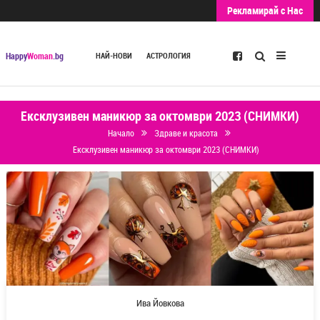
Рекламирай с Нас
Търсене
Happy
Woman
.bg
НАЙ-НОВИ
АСТРОЛОГИЯ
Ексклузивен маникюр за октомври 2023 (СНИМКИ)
Начало
Здраве и красота
Ексклузивен маникюр за октомври 2023 (СНИМКИ)
Ива Йовкова