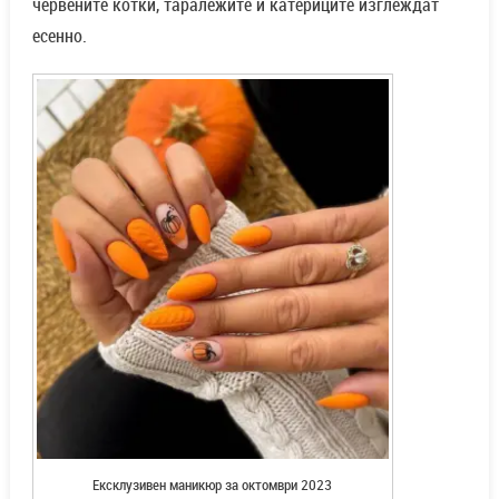
червените котки, таралежите и катериците изглеждат
есенно.
Ексклузивен маникюр за октомври 2023