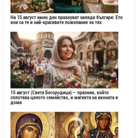
На 15 август имен ден празнуват хиляди българи: Ето
кои са те и най-красивите пожелания за тях
15 август (Света Богородица) – празник, който
сплотява цялото семейство, и магията на иконата в
дома