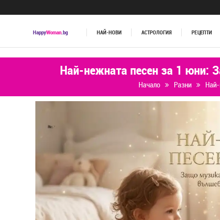
Happy
Woman
.bg
НАЙ-НОВИ
АСТРОЛОГИЯ
РЕЦЕПТИ
Най-нежната песен за 1 юни: 
Начало
Разни
Най-