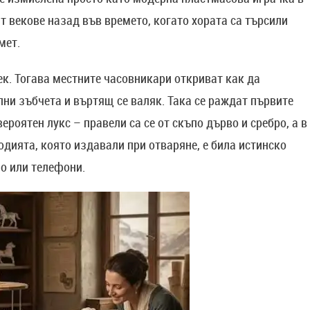
т векове назад във времето, когато хората са търсили
мет.
ек. Тогава местните часовникари откриват как да
ни зъбчета и въртящ се валяк. Така се раждат първите
ероятен лукс – правели са се от скъпо дърво и сребро, а в
одията, която издавали при отваряне, е била истинско
ио или телефони.