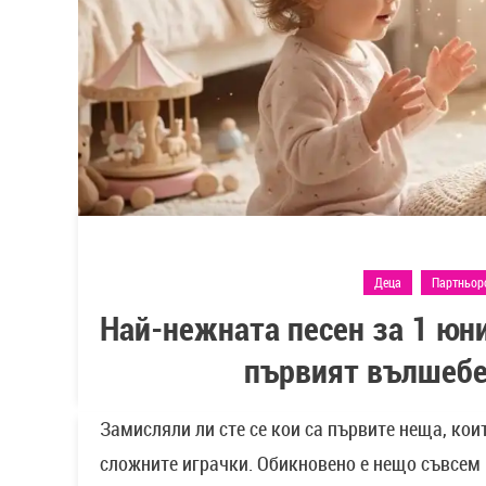
Деца
Партньорс
Най-нежната песен за 1 юн
първият вълшебе
Замисляли ли сте се кои са първите неща, кои
сложните играчки. Обикновено е нещо съвсем 