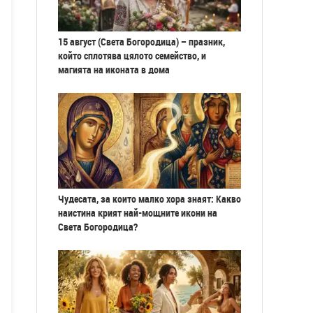
15 август (Света Богородица) – празник,
който сплотява цялото семейство, и
магията на иконата в дома
Чудесата, за които малко хора знаят: Какво
наистина крият най-мощните икони на
Света Богородица?