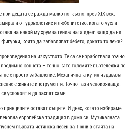
 при децата се ражда малко по-късно, през XIX век.
амирали от удоволствие и любопитство, когато чуели
огава на някой му хрумва гениалната идея: защо да не
фигурки, които да забавляват бебето, докато то лежи?
произведения на изкуството. Те са се изработвали ръчно
и предимно кончета – точно като големите въртележки по
ва не е просто забавление. Механичната кутия издавала
внение с живите инструменти. Точно тази успокояваща,
 се успокоят и да заспят сами.
но принципите остават същите. И днес, когато избираме
 вековна европейска традиция в дома си. Музикалната
 пуснем първата истинска
песен за 1 юни
в стаята на