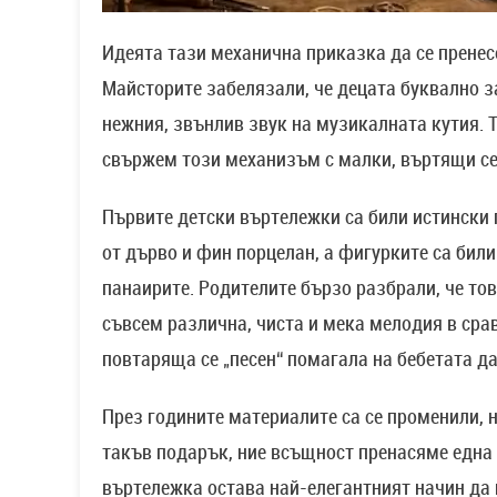
Идеята тази механична приказка да се пренесе
Майсторите забелязали, че децата буквално з
нежния, звънлив звук на музикалната кутия. Т
свържем този механизъм с малки, въртящи се 
Първите детски въртележки са били истински 
от дърво и фин порцелан, а фигурките са бил
панаирите. Родителите бързо разбрали, че то
съвсем различна, чиста и мека мелодия в сра
повтаряща се „песен“ помагала на бебетата да
През годините материалите са се променили, 
такъв подарък, ние всъщност пренасяме една
въртележка остава най-елегантният начин да