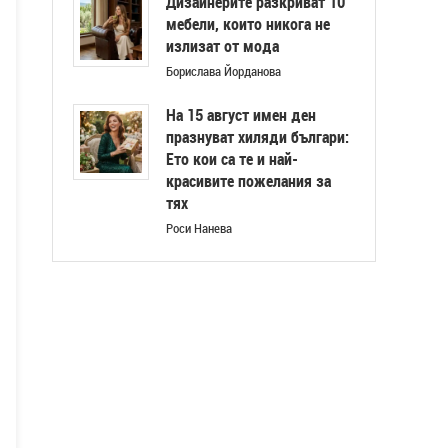
Дизайнерите разкриват 10
мебели, които никога не
излизат от мода
Борислава Йорданова
На 15 август имен ден
празнуват хиляди българи:
Ето кои са те и най-
красивите пожелания за
тях
Роси Нанева