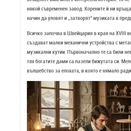
някой съвременен завод. Корените ѝ ни връща
начин да уловят и „затворят“ музиката в пред
Всичко започва в Швейцария в края на XVIII в
създават малки механични устройства с метал
музикални кутии. Първоначално те са били нев
тях богатите дами са пазели бижутата си. Мел
вълшебство за епохата, в която е нямало рад