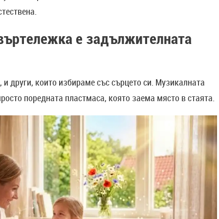
стествена.
въртележка е задължителната
 и други, които избираме със сърцето си. Музикалната
 просто поредната пластмаса, която заема място в стаята.