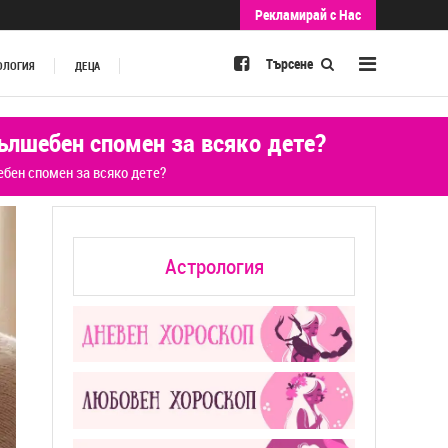
Рекламирай с Нас
Търсене
ОЛОГИЯ
ДЕЦА
ълшебен спомен за всяко дете?
бен спомен за всяко дете?
Астрология