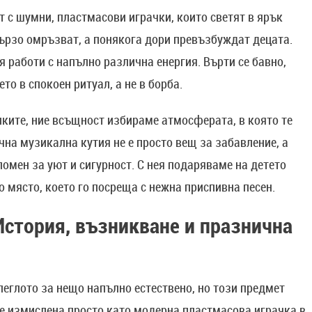
т с шумни, пластмасови играчки, които светят в ярък
бързо омръзват, а понякога дори превъзбуждат децата.
 работи с напълно различна енергия. Върти се бавно,
то в спокоен ритуал, а не в борба.
ките, ние всъщност избираме атмосферата, в която те
чна музикална кутия не е просто вещ за забавление, а
спомен за уют и сигурност. С нея подаряваме на детето
о място, което го посреща с нежна приспивна песен.
стория, възникване и празнична
еглото за нещо напълно естествено, но този предмет
 е измислена просто като модерна пластмасова играчка в