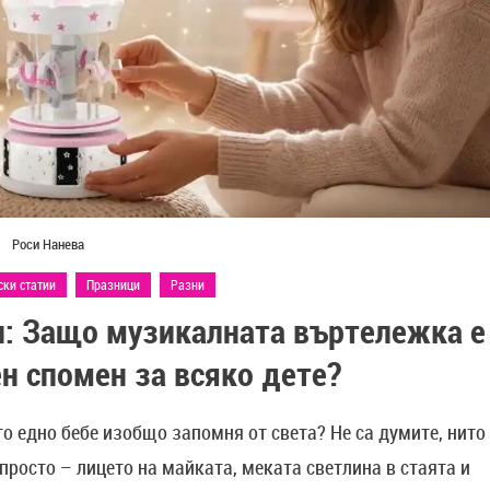
Роси Нанева
ки статии
Празници
Разни
и: Защо музикалната въртележка е
н спомен за всяко дете?
то едно бебе изобщо запомня от света? Не са думите, нито
просто – лицето на майката, меката светлина в стаята и