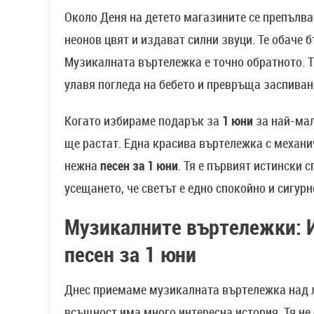
Около Деня на детето магазините се препълва
неонов цвят и издават силни звуци. Те обаче 
Музикалната въртележка е точно обратното. Тя
улавя погледа на бебето и превръща заспиване
Когато избираме подарък за
1 юни
за най-мал
ще растат. Една красива въртележка с механи
нежна
песен за 1 юни
. Тя е първият истински 
усещането, че светът е едно спокойно и сигурн
Музикалните въртележки: И
песен за 1 юни
Днес приемаме музикалната въртележка над л
всъщност има много интересна история. Тя не