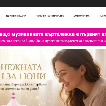
ЗДРАВЕ И КРАСОТА
ЛЮБОВ И ПАРТНЬОРСТВО
ДОБРА ФОРМА
ПСИХ
Защо музикалната въртележка е първият в
нежната песен за 1 юни: Защо музикалната въртележка е първият вълше