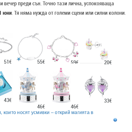
и вечер преди сън. Точно тази лична, успокояваща
 1 юни
. Тя няма нужда от големи сцени или силни колони.
51€
55€
20€
59€
43€
33€
46€
46€
, които носят усмивки – открий магията в