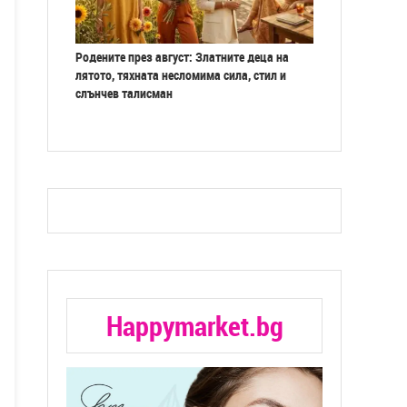
Родените през август: Златните деца на
лятото, тяхната несломима сила, стил и
слънчев талисман
Happymarket.bg