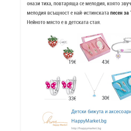
онази тиха, повтаряща се мелодия, която звуч
мелодия всъщност е най-истинската
песен за
Нейното място е в детската стая.
43€
19€
30€
33€
Детски бижута и аксесоари
HappyMarket.bg
http://happymarket.bg