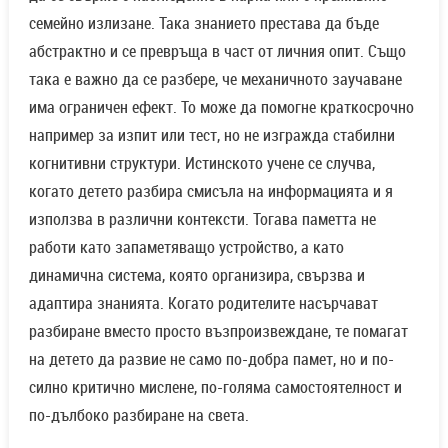
семейно излизане. Така знанието престава да бъде
абстрактно и се превръща в част от личния опит. Също
така е важно да се разбере, че механичното заучаване
има ограничен ефект. То може да помогне краткосрочно
например за изпит или тест, но не изгражда стабилни
когнитивни структури. Истинското учене се случва,
когато детето разбира смисъла на информацията и я
използва в различни контексти. Тогава паметта не
работи като запаметяващо устройство, а като
динамична система, която организира, свързва и
адаптира знанията. Когато родителите насърчават
разбиране вместо просто възпроизвеждане, те помагат
на детето да развие не само по-добра памет, но и по-
силно критично мислене, по-голяма самостоятелност и
по-дълбоко разбиране на света.