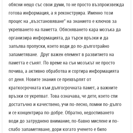
обясни нещо със свои думи, то не просто възпроизвежда
готова информация, а я реконструира. Именно този
процес на „възстановяване“ на знанието е ключов за
укрепването на паметта. Обясняването кара мозъка да
организира информацията, да търси връзки и да
запълва пропуски, което води до по-дълготрайно
запаметяване. Друг важен елемент в развитието на
паметта е сънят. По време на сън мозъкът не просто
почива, а активно обработва и сортира информацията
от деня. Новите знания се прехвърлят от
краткосрочната към дългосрочната памет, а важните
връзки се укрепват. Това означава, че дете, което спи
достатъчно и качествено, учи по-лесно, помни по-дълго
и се концентрира по-добре. Обратно, недоспиването
води до затруднено внимание, по-бавно мислене и по-
слабо запаметяване, дори когато ученето е било