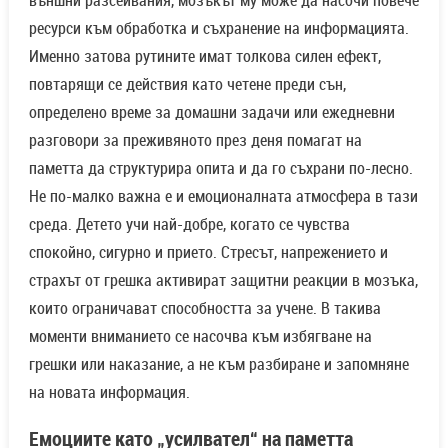
външни разсейвания, мозъкът му може да насочи повече
ресурси към обработка и съхранение на информацията.
Именно затова рутините имат толкова силен ефект,
повтарящи се действия като четене преди сън,
определено време за домашни задачи или ежедневни
разговори за преживяното през деня помагат на
паметта да структурира опита и да го съхрани по-лесно.
Не по-малко важна е и емоционалната атмосфера в тази
среда. Детето учи най-добре, когато се чувства
спокойно, сигурно и прието. Стресът, напрежението и
страхът от грешка активират защитни реакции в мозъка,
които ограничават способността за учене. В такива
моменти вниманието се насочва към избягване на
грешки или наказание, а не към разбиране и запомняне
на новата информация.
Емоциите като „усилвател“ на паметта