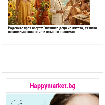
Родените през август: Златните деца на лятото, тяхната
несломима сила, стил и слънчев талисман
Happymarket.bg