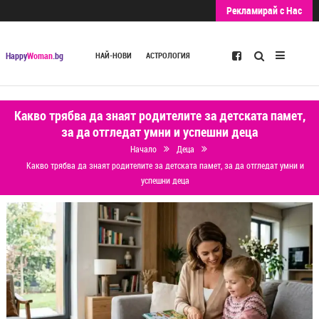
Рекламирай с Нас
Търсене
Happy
Woman
.bg
НАЙ-НОВИ
АСТРОЛОГИЯ
Какво трябва да знаят родителите за детската памет,
за да отгледат умни и успешни деца
Начало
Деца
Какво трябва да знаят родителите за детската памет, за да отгледат умни и
успешни деца