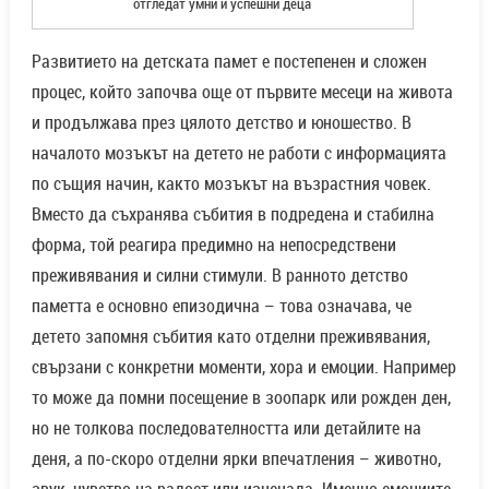
отгледат умни и успешни деца
Развитието на детската памет е постепенен и сложен
процес, който започва още от първите месеци на живота
и продължава през цялото детство и юношество. В
началото мозъкът на детето не работи с информацията
по същия начин, както мозъкът на възрастния човек.
Вместо да съхранява събития в подредена и стабилна
форма, той реагира предимно на непосредствени
преживявания и силни стимули. В ранното детство
паметта е основно епизодична – това означава, че
детето запомня събития като отделни преживявания,
свързани с конкретни моменти, хора и емоции. Например
то може да помни посещение в зоопарк или рожден ден,
но не толкова последователността или детайлите на
деня, а по-скоро отделни ярки впечатления – животно,