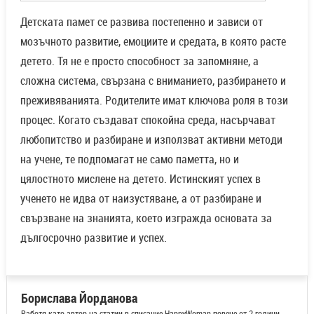
Детската памет се развива постепенно и зависи от
мозъчното развитие, емоциите и средата, в която расте
детето. Тя не е просто способност за запомняне, а
сложна система, свързана с вниманието, разбирането и
преживяванията. Родителите имат ключова роля в този
процес. Когато създават спокойна среда, насърчават
любопитство и разбиране и използват активни методи
на учене, те подпомагат не само паметта, но и
цялостното мислене на детето. Истинският успех в
ученето не идва от наизустяване, а от разбиране и
свързване на знанията, което изгражда основата за
дългосрочно развитие и успех.
Борислава Йорданова
Работя като автор на статии в списание HappyWoman повече от 2 години.