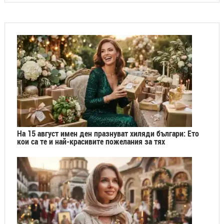
На 15 август имен ден празнуват хиляди българи: Ето
кои са те и най-красивите пожелания за тях