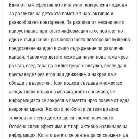
Един от най-ефективните и научно подкрепени подходи
за развитие на детската памет е т.нар. активно и
разнообразно повторение. За разлика от механичното
наизустяване, при което информацията се повтаря по
един и същи начин, разнообразното повторение включва
представяне на едно и също съдържание по различни
канали. Например детето може да научи нова тема чрез
разказ, след това да я илюстрира с рисунка, после да я
пресъздаде чрез игра или движение, а накрая да я
обсъди с възрастен. Този подход създава множество
асоциативни връзки в мозъка, което означава, че
информацията се закрепя в паметта чрез повече от една
невронна мрежа. Колкото по-богати са тези връзки,
толкова по-лесно детето ще си спомня наученото.
Особено силен ефект има и т.нар. активно извличане на
информация. Когато детето се опитва да си спомни и да