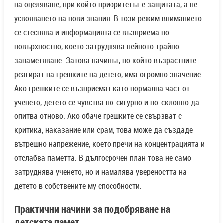
на оцеляване, при който приоритетът е защитата, а не
усвояването на нови знания. В този режим вниманието
се стеснява и информацията се възприема по-
повърхностно, което затруднява нейното трайно
запаметяване. Затова начинът, по който възрастните
реагират на грешките на детето, има огромно значение.
Ако грешките се възприемат като нормална част от
ученето, детето се чувства по-сигурно и по-склонно да
опитва отново. Ако обаче грешките се свързват с
критика, наказание или срам, това може да създаде
вътрешно напрежение, което пречи на концентрацията и
отслабва паметта. В дългосрочен план това не само
затруднява ученето, но и намалява увереността на
детето в собствените му способности.
Практични начини за подобряване на
детската памет