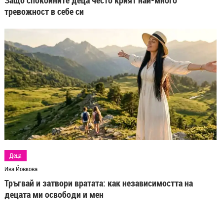
Защо спокойните деца често крият най-много
тревожност в себе си
Деца
Ива Йовкова
Тръгвай и затвори вратата: как независимостта на
децата ми освободи и мен