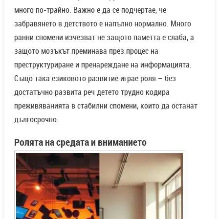
много по-трайно. Важно е да се подчертае, че
забравянето в детството е напълно нормално. Много
ранни спомени изчезват не защото паметта е слаба, а
защото мозъкът преминава през процес на
преструктуриране и пренареждане на информацията.
Също така езиковото развитие играе роля – без
достатъчно развита реч детето трудно кодира
преживяванията в стабилни спомени, които да останат
дългосрочно.
Ролята на средата и вниманието