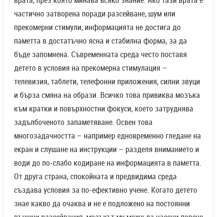
врата, през която минава всяко знание. Ако тази врата е
частично затворена поради разсейване, шум или
прекомерни стимули, информацията не достига до
паметта в достатъчно ясна и стабилна форма, за да
бъде запомнена. Съвременната среда често поставя
детето в условия на прекомерна стимулация –
телевизия, таблети, телефонни приложения, силни звуци
и бърза смяна на образи. Всичко това привиква мозъка
към кратки и повърхностни фокуси, което затруднява
задълбоченото запаметяване. Освен това
многозадачността – например едновременно гледане на
екран и слушане на инструкции – разделя вниманието и
води до по-слабо кодиране на информацията в паметта.
От друга страна, спокойната и предвидима среда
създава условия за по-ефективно учене. Когато детето
знае какво да очаква и не е подложено на постоянни