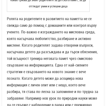
отгледат умни и успешни деца
Ролята на родителите в развитието на паметта не се
свежда само до помощ с домашните или контрол върху
ученето. По-важно е изграждането на мисловна среда,
която насърчава любопитство, разбиране и активно
мислене. Когато родителят задава отворени въпроси,
насърчава детето да разсъждава и да търси обяснения,
той всъщност тренира неговата памет чрез смислово
свързване на информацията. Една от най-силните
стратегии е свързването на новото знание с вече
познато. Когато детето може да асоциира нова
информация с личен опит или с нещо, което вече
разбира, тя става по-лесна за запомняне и по-трудна за
забравяне. Например нов урок по природни науки може
да се свърже с наблюдение в парка или с преживяно