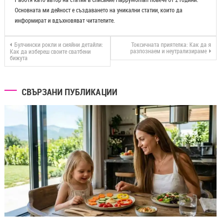
Основната ми дейност е създаването на уникални статии, които да
информират и вдъхновяват читателите.
Булчински рокли и сияйни детайли:
Токсичната приятелка: Как да я
разпознаем и неутрализираме
Как да избереш своите сватбени
бижута
СВЪРЗАНИ ПУБЛИКАЦИИ