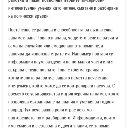
работната памет позволява първите по-сериозни
интелектуални умения като четене, смятане и разбиране
на логически връзки.
Постепенно се развива и способността за съзнателно
запаметяване. Това означава, че детето вече не разчита
само на случайно или емоционално запомняне, а
започва да използва стратегии. Например повтаря си
информация наум, разделя я на по-малки части или я
свързва с нещо познато. Това е голяма крачка в
когнитивното развитие, защото паметта вече става
инструмент, който може да се контролира и насочва. С
времето се усъвършенства и дългосрочната памет, която
позволява съхраняване на знания и умения за години
напред. Тук вече важна роля играе не само
повторението, но и разбирането. Информацията, която
има смисъл и е свързана с други знания, се запомня