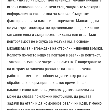
звук, чувство на радост или изненада. Именно емоциите
играят ключова роля на този етап, защото те маркират
информацията като важна за мозъка. Съществен
фактор в ранната памет е повторението. Малките деца
се учат чрез многократно преживяване на едни и същи
ситуации една и съща песен, приказка или игра. Тази
повторяемост не е скука за мозъка им, а основен
механизъм за изграждане на стабилни невронни връзки.
Колкото по-често нещо се повтаря в различен контекст,
толкова по-силно се закрепя в паметта. С напредването
на възрастта започва развитие на така наречената
работна памет – способността да се задържа и
обработва информация за кратко време. Това е
изключително важно за ученето. Детето започва да
може да следва по-сложни инструкции, да решава
задачи на етапи и да комбинира различни идеи. Именно