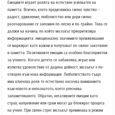
Емоциите играят ролята на естествен усилвател на
паметта. Всичко, което предизвиква силно чувство –
радост, удивление, любопитство или дори силно
разочарование се запомня по-лесно и по-трайно. Това се
дължи на начина, по който мозъкът приоритизира
информацията: емоционално значимите преживявания
се маркират като важни и получават по-силно закотвяне
в паметта. Позитивните емоции са особено благоприятни
за ученето. Когато детето се забавлява, играе или
изпитва удоволствие от дадена дейност, мозъкът е по-
отворен към нова информация. Любопитството също
има ключова роля то естествено насочва вниманието
към новото и непознатото, което улеснява
запаметяването. Обратно, негативните емоции като
страх, напрежение или срам могат да блокират процеса
на учене. При силен стрес мозъкът преминава в режим