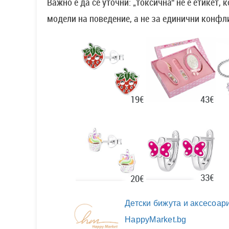
Важно е да се уточни: „токсична“ не е етикет
модели на поведение, а не за единични конфл
43€
19€
33€
20€
Детски бижута и аксесоари
HappyMarket.bg