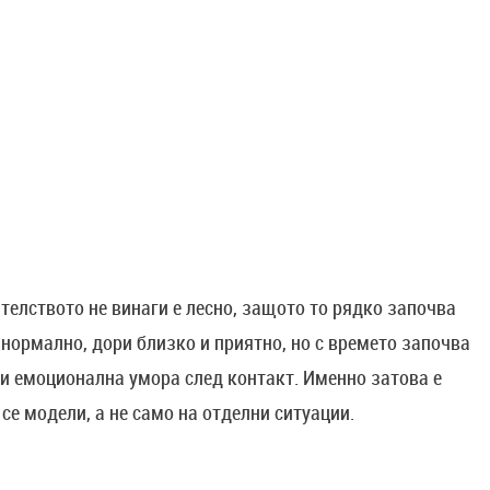
телството не винаги е лесно, защото то рядко започва
 нормално, дори близко и приятно, но с времето започва
ли емоционална умора след контакт. Именно затова е
се модели, а не само на отделни ситуации.