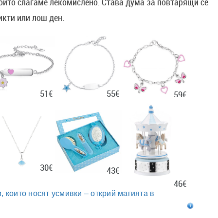
, който слагаме лекомислено. Става дума за повтарящи се
икти или лош ден.
51€
55€
59€
30€
43€
46€
, които носят усмивки – открий магията в