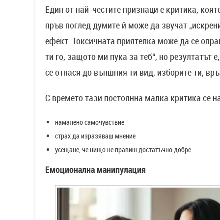
Един от най-честите признаци е критика, коят
пръв поглед думите й може да звучат „искрени
ефект. Токсичната приятелка може да се опра
ти го, защото ми пука за теб“, но резултатът 
се отнася до външния ти вид, изборите ти, вр
С времето тази постоянна малка критика се н
намалено самочувствие
страх да изразяваш мнение
усещане, че нищо не правиш достатъчно добре
Емоционална манипулация