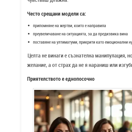
Често срещани модели са:
припомняне на жертви, които е направила
преувеличаване на ситуацията, за да предизвика вина
поставяне на ултиматуми, прикрити като емоционални 
Целта не винаги е съзнателна манипулация, но
желание, а от страх да не я нараниш или изгуб
Приятелството е еднопосочно