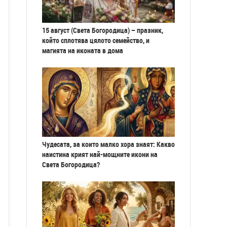
15 август (Света Богородица) – празник,
който сплотява цялото семейство, и
магията на иконата в дома
Чудесата, за които малко хора знаят: Какво
наистина крият най-мощните икони на
Света Богородица?