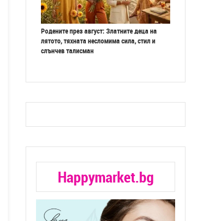
Родените през август: Златните деца на
лятото, тяхната несломима сила, стил и
слънчев талисман
Happymarket.bg