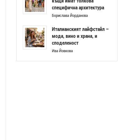
къщи имат толкова
специфична архитектура
Борислава Йорданова
Италианският лайфстайл –
мода, вино и храна, и
споделеност
Ива Йовкова