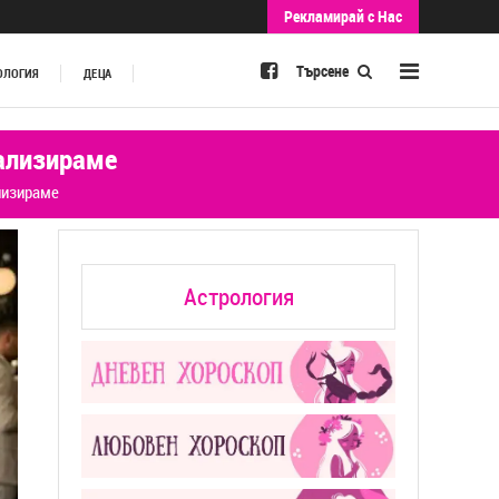
Рекламирай с Нас
Търсене
ОЛОГИЯ
ДЕЦА
рализираме
лизираме
Астрология