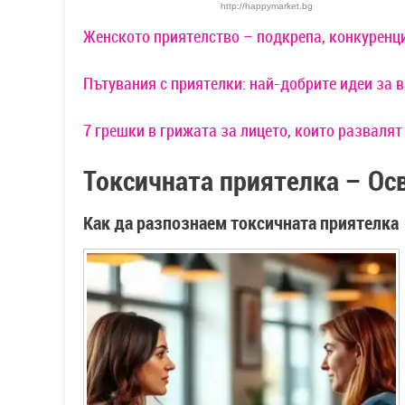
http://happymarket.bg
Женското приятелство – подкрепа, конкуренц
Пътувания с приятелки: най-добрите идеи за 
7 грешки в грижата за лицето, които разваля
Токсичната приятелка – Ос
Как да разпознаем токсичната приятелка