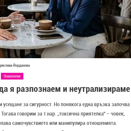
рислава Йорданова
Психология
 да я разпознаем и неутрализираме
и усещане за сигурност. Но понякога една връзка започва
Тогава говорим за т.нар. „токсична приятелка“ – човек,
опава самочувствието или манипулира отношенията.