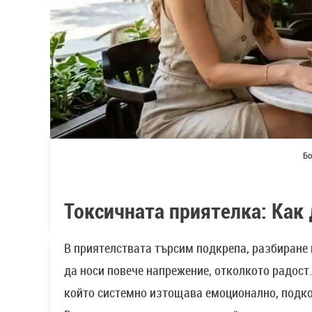
Бо
Токсичната приятелка: Как
В приятелствата търсим подкрепа, разбиране 
да носи повече напрежение, отколкото радост. 
който системно изтощава емоционално, подк