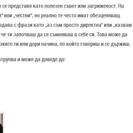
о се представя като полезен съвет или загриженост. На
“ или „честни“, но реално те често имат обезценяващ
вдава с фрази като „аз съм просто директна“ или „казвам
е, че ти започваш да се съмняваш в себе си. Това може да
ъзките ти или дори начина, по който говориш и се държиш.
атрупва и може да доведе до: