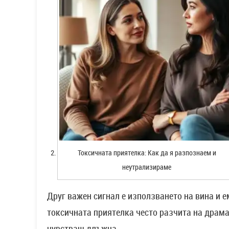
Токсичната приятелка: Как да я разпознаем и
неутрализираме
Друг важен сигнал е използването на вина и 
токсичната приятелка често разчита на драмат
чувстваш длъжна.