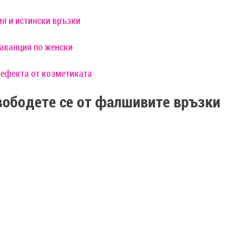
ия и истински връзки
ваканция по женски
т ефекта от козметиката
вободете се от фалшивите връзки