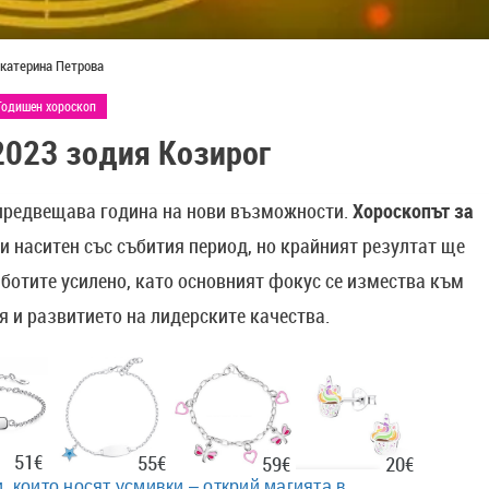
катерина Петрова
Годишен хороскоп
 2023 зодия Козирог
редвещава година на нови възможности.
Хороскопът за
 наситен със събития период, но крайният резултат ще
аботите усилено, като основният фокус се измества към
 и развитието на лидерските качества.
51€
55€
20€
59€
, които носят усмивки – открий магията в