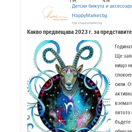
Детски бижута и аксесоари
HappyMarket.bg
http://happymarket.bg
Какво предвещава 2023 г. за представите
Година
Ще запо
нищо не
спокоен
сили. О
активн
вземат
лятото
бъдете 
обещав