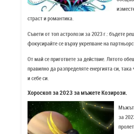
изместе
страст и романтика.
Съвети от топ астролози за 2023 г.: бъдете р
фокусирайте се върху укрепване на партньорс
От май се пригответе за действие. Лятото обе
правилно да разпределяте енергията си, така
и себе си.
Хороскоп за 2023 за мъжете Козирози.
Мъжът 
за 202
пролет