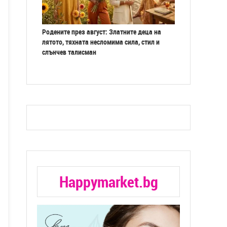
Родените през август: Златните деца на
лятото, тяхната несломима сила, стил и
слънчев талисман
Happymarket.bg