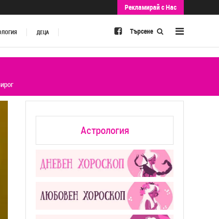
Рекламирай с Нас
Търсене
ОЛОГИЯ
ДЕЦА
зирог
Астрология