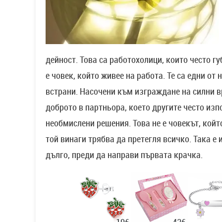
дейност. Това са работохолици, които често г
е човек, който живее на работа. Те са едни от
встрани. Насочени към изграждане на силни в
доброто в партньора, което другите често изп
необмислени решения. Това не е човекът, койт
той винаги трябва да претегля всичко. Така е
дълго, преди да направи първата крачка.
43€
19€