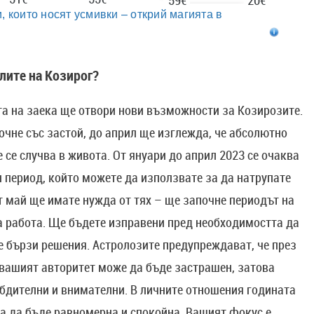
, които носят усмивки – открий магията в
лите на Козирог?
та на заека ще отвори нови възможности за Козирозите.
чне със застой, до април ще изглежда, че абсолютно
 се случва в живота. От януари до април 2023 се очаква
 период, който можете да използвате за да натрупате
т май ще имате нужда от тях – ще започне периодът на
а работа. Ще бъдете изправени пред необходимостта да
е бързи решения. Астролозите предупреждават, че през
 вашият авторитет може да бъде застрашен, затова
бдителни и внимателни. В личните отношения годината
а да бъде равномерна и спокойна. Вашият фокус е