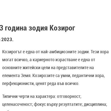
3 година зодия Козирог
 2023.
Козирогът е една от най-амбициозните зодии. Тези хора
могат всичко, а кариерното израстване е една от
основните житейски цели на представителите на
елемента Земя. Козирозите са умни, педантични хора,
перфекционисти, ценят реда във всичко.
Типични черти на характера: отговорност;
целенасоченост; фокус върху резултатите; дисциплина;