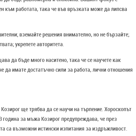
н към работата, така че във връзката може да липсва
ешителни; вземайте решения внимателно, но не бързайте;
твата; укрепете авторитета.
щава да бъде много наситено, така че се научете как
 че да имате достатъчно сили за работа, лични отношения
Козирог ще трябва да се научи на търпение. Хороскопът
3 година за мъжа Козирог предупреждава, че през
та са възможни истински изпитания за издръжливост.