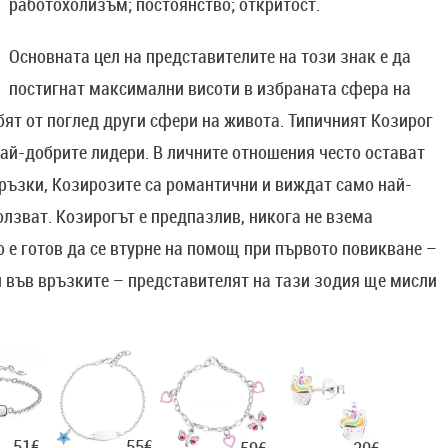
работохолизъм; постоянство; откритост.
Основната цел на представителите на този знак е да
постигнат максимални висоти в избраната сфера на
убят от поглед други сфери на живота. Типичният Козирог
 най-добрите лидери. В личните отношения често остават
ръзки, Козирозите са романтични и виждат само най-
олзват. Козирогът е предпазлив, никога не взема
о е готов да се втурне на помощ при първото повикване –
 и във връзките – представителят на тази зодия ще мисли
51€
55€
20€
59€