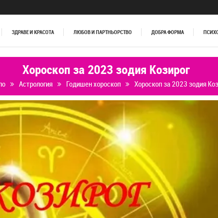
ЗДРАВЕ И КРАСОТА
ЛЮБОВ И ПАРТНЬОРСТВО
ДОБРА ФОРМА
ПСИХ
Хороскоп за 2023 зодия Козирог
ло
Астрология
Годишен хороскоп
Хороскоп за 2023 зодия Ко