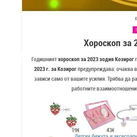
Е
Хороскоп за
Годишният
хороскоп за 2023 зодия Козирог
п
2023 г. за Козирог
предупреждава: очаква ви
зависи само от вашите усилия. Трябва да р
работните взаимоотношения
43€
19€
Детски бижута и аксесоари