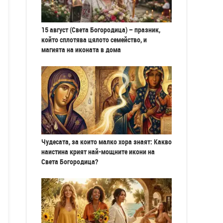
15 август (Света Богородица) – празник,
който сплотява цялото семейство, и
магията на иконата в дома
Чудесата, за които малко хора знаят: Какво
наистина крият най-мощните икони на
Света Богородица?