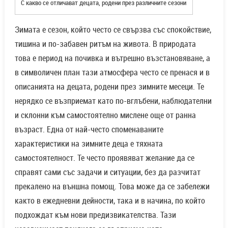
С какво се отличават децата, родени през различните сезони
Зимата е сезон, който често се свързва със спокойствие,
тишина и по-забавен ритъм на живота. В природата
това е период на почивка и вътрешно възстановяване, а
в символичен план тази атмосфера често се пренася и в
описанията на децата, родени през зимните месеци. Те
нерядко се възприемат като по-вглъбени, наблюдателни
и склонни към самостоятелно мислене още от ранна
възраст. Една от най-често споменаваните
характеристики на зимните деца е тяхната
самостоятелност. Те често проявяват желание да се
справят сами със задачи и ситуации, без да разчитат
прекалено на външна помощ. Това може да се забележи
както в ежедневни дейности, така и в начина, по който
подхождат към нови предизвикателства. Тази