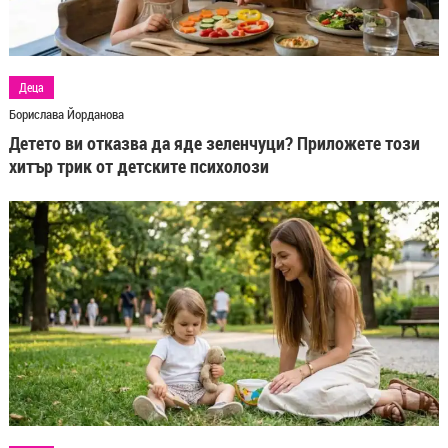
Деца
Борислава Йорданова
Детето ви отказва да яде зеленчуци? Приложете този
хитър трик от детските психолози