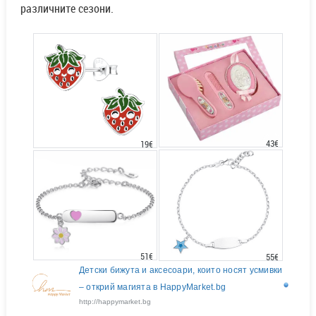
различните сезони.
43€
19€
51€
55€
Детски бижута и аксесоари, които носят усмивки
– открий магията в HappyMarket.bg
http://happymarket.bg