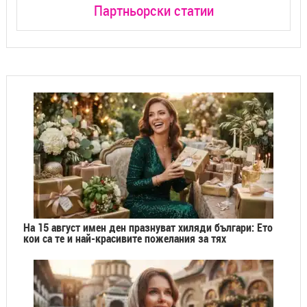
Партньорски статии
На 15 август имен ден празнуват хиляди българи: Ето
кои са те и най-красивите пожелания за тях