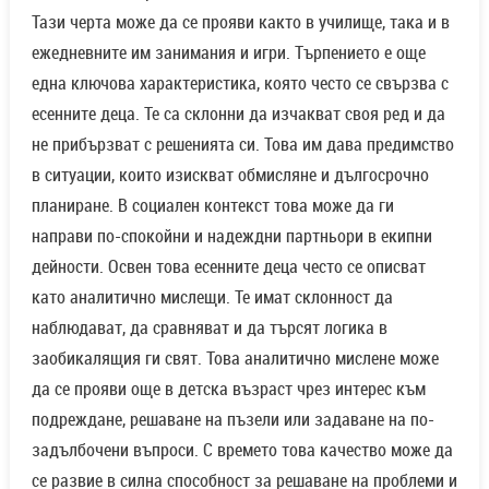
Тази черта може да се прояви както в училище, така и в
ежедневните им занимания и игри. Търпението е още
една ключова характеристика, която често се свързва с
есенните деца. Те са склонни да изчакват своя ред и да
не прибързват с решенията си. Това им дава предимство
в ситуации, които изискват обмисляне и дългосрочно
планиране. В социален контекст това може да ги
направи по-спокойни и надеждни партньори в екипни
дейности. Освен това есенните деца често се описват
като аналитично мислещи. Те имат склонност да
наблюдават, да сравняват и да търсят логика в
заобикалящия ги свят. Това аналитично мислене може
да се прояви още в детска възраст чрез интерес към
подреждане, решаване на пъзели или задаване на по-
задълбочени въпроси. С времето това качество може да
се развие в силна способност за решаване на проблеми и