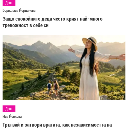
Деца
Борислава Йорданова
Защо спокойните деца често крият най-много
тревожност в себе си
Деца
Ива Йовкова
Тръгвай и затвори вратата: как независимостта на