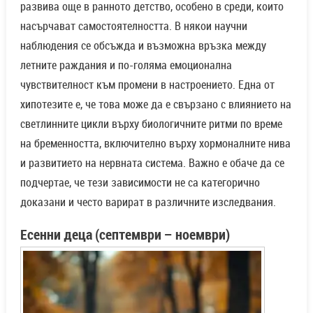
развива още в ранното детство, особено в среди, които
насърчават самостоятелността. В някои научни
наблюдения се обсъжда и възможна връзка между
летните раждания и по-голяма емоционална
чувствителност към промени в настроението. Една от
хипотезите е, че това може да е свързано с влиянието на
светлинните цикли върху биологичните ритми по време
на бременността, включително върху хормоналните нива
и развитието на нервната система. Важно е обаче да се
подчертае, че тези зависимости не са категорично
доказани и често варират в различните изследвания.
Есенни деца (септември – ноември)