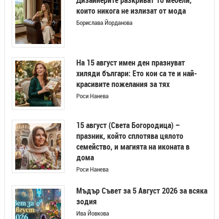
Дизайнерите разкриват 10 мебели,
които никога не излизат от мода
Борислава Йорданова
На 15 август имен ден празнуват
хиляди българи: Ето кои са те и най-
красивите пожелания за тях
Роси Нанева
15 август (Света Богородица) –
празник, който сплотява цялото
семейство, и магията на иконата в
дома
Роси Нанева
Мъдър Съвет за 5 Август 2026 за всяка
зодия
Ива Йовкова