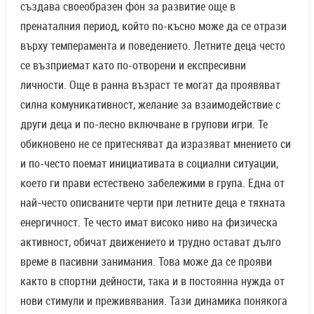
създава своеобразен фон за развитие още в
пренаталния период, който по-късно може да се отрази
върху темперамента и поведението. Летните деца често
се възприемат като по-отворени и експресивни
личности. Още в ранна възраст те могат да проявяват
силна комуникативност, желание за взаимодействие с
други деца и по-лесно включване в групови игри. Те
обикновено не се притесняват да изразяват мнението си
и по-често поемат инициативата в социални ситуации,
което ги прави естествено забележими в група. Една от
най-често описваните черти при летните деца е тяхната
енергичност. Те често имат високо ниво на физическа
активност, обичат движението и трудно остават дълго
време в пасивни занимания. Това може да се прояви
както в спортни дейности, така и в постоянна нужда от
нови стимули и преживявания. Тази динамика понякога