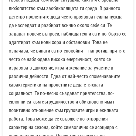
любопитство към заобикалящата ги среда. В ранното
детство пролетните деца често проявяват силна нужда
да изследват и разбират всичко около себе си. Те
задават повече въпроси, наблюдателни са и по-бързо се
адаптират към нови хора и обстановки. Това не
означава, че винаги са по-спокойни – напротив, при тях
често се наблюдава висока енергичност, която се
изразява в движение, игра и желание за участие в
различни дейности. Една от най-често споменаваните
характеристики на пролетните деца е тяхната
социалност. Те по-лесно създават приятелства, по-
склонни са към сътрудничество и обикновено имат
позитивно отношение към груповите игри и екипната
работа. Това може да се свърже с по-отворения
характер на сезона, който символично се асоциира с
ново начало и растеж. Освен това се смята, че