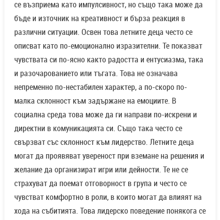
се възприема като импулсивност, но също така може да
бъде и източник на креативност и бърза реакция в
различни ситуации. Освен това летните деца често се
описват като по-емоционално изразителни. Те показват
чувствата си по-ясно както радостта и ентусиазма, така
и разочарованието или тъгата. Това не означава
непременно по-нестабилен характер, а по-скоро по-
малка склонност към задържане на емоциите. В
социална среда това може да ги направи по-искрени и
директни в комуникацията си. Също така често се
свързват със склонност към лидерство. Летните деца
могат да проявяват увереност при вземане на решения и
желание да организират игри или дейности. Те не се
страхуват да поемат отговорност в група и често се
чувстват комфортно в роли, в които могат да влияят на
хода на събитията. Това лидерско поведение понякога се