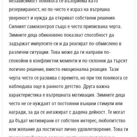
независимост понякога се възприема като
резервираност, но по-често е израз на вътрешна
увереност и нужда да откриват собствени решения.
Силният самоконтрол също е често приписвана черта.
Зимните деца обикновено показват способност да
задържат импулсите си и да реагират по-обмислено в
различни ситуации. Това може да ги направи по-
спокойни в конфликтни моменти и по-склонни да търсят
логично решение, вместо емоционална реакция. Тази
черта често се развива с времето, но при тях понякога се
наблюдава още в ранното детство. Друга важна
характеристика е вътрешната мотивация. Зимните деца
често не се нуждаят от постоянни външни стимули или
награди, за да се ангажират с дадена дейност. Те могат
да бъдат мотивирани от собствен интерес, любопитство
или желание да постигнат лично удовлетворение. Това ги