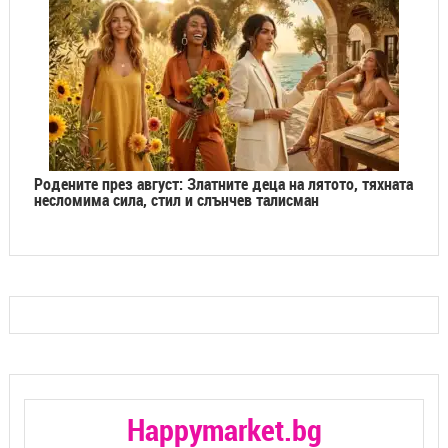
Родените през август: Златните деца на лятото, тяхната
несломима сила, стил и слънчев талисман
Happymarket.bg