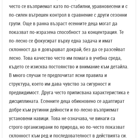
често се възприемат като по-стабилни, уравновесени и с
по-силен вътрешен контрол в сравнение с други сезонни
групи. Още в ранна възраст есенните деца могат да
показват по-изразена способност за концентрация. Те
по-лесно се фокусират върху една задача и имат
склонност да я довършват докрай, без да се разсейват
лесно. Това качество често им помага в учебна среда,
където се изисква постоянство и внимание към детайла.
В много случаи те предпочитат ясни правила и
структура, което им дава чувство за сигурност и
предвидимост. Друга често приписвана характеристика е
дисциплината. Есенните деца обикновено се адаптират
добре към рутинни дейности и по-лесно възприемат
установени навици. Това не означава, че винаги са
строго организирани по природа, но по-често показват
склонност към ред и последователност в действията си.