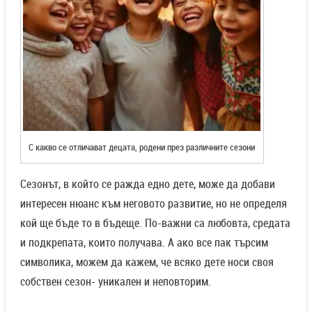
С какво се отличават децата, родени през различните сезони
Сезонът, в който се ражда едно дете, може да добави
интересен нюанс към неговото развитие, но не определя
кой ще бъде то в бъдеще. По-важни са любовта, средата
и подкрепата, които получава. А ако все пак търсим
символика, можем да кажем, че всяко дете носи своя
собствен сезон- уникален и неповторим.