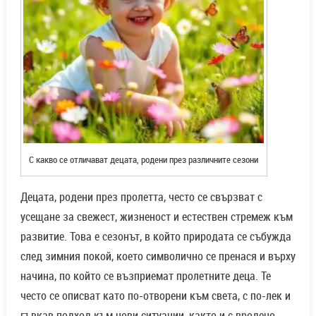
С какво се отличават децата, родени през различните сезони
Децата, родени през пролетта, често се свързват с
усещане за свежест, жизненост и естествен стремеж към
развитие. Това е сезонът, в който природата се събужда
след зимния покой, което символично се пренася и върху
начина, по който се възприемат пролетните деца. Те
често се описват като по-отворени към света, с по-лек и
гъвкав подход към нови ситуации, както и с вродено