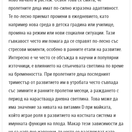
пролетните деца имат по-силно изразена адаптивност.
Те по-лесно приемат промени в ежедневието, като
например нова среда в детска градина или училище,
промяна на режим или нови социални ситуации. Тази
гъвкавост често им помага да се справят по-лесно със
стресови моменти, особено в ранните етапи на развитие.
Интересно е че често се обсъжда в научни и популярни
източници, е влиянието на слънчевата светлина по време
на бременността. При пролетните деца последният
триместър от развитието им в утробата често съвпада
със зимните и ранните пролетни месеци, а раждането с
период на нарастваща дневна светлина. Това може да
има значение за нивата на витамин D при майката,
който играе роля в развитието на костната система и
имунната функция на плода. Макар тези зависимости да
не са напълно изяснени, те често се разглеждат като