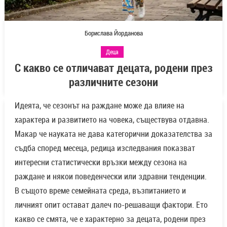
Борислава Йорданова
Деца
С какво се отличават децата, родени през
различните сезони
Идеята, че сезонът на раждане може да влияе на
характера и развитието на човека, съществува отдавна.
Макар че науката не дава категорични доказателства за
съдба според месеца, редица изследвания показват
интересни статистически връзки между сезона на
раждане и някои поведенчески или здравни тенденции.
В същото време семейната среда, възпитанието и
личният опит остават далеч по-решаващи фактори. Ето
какво се смята, че е характерно за децата, родени през