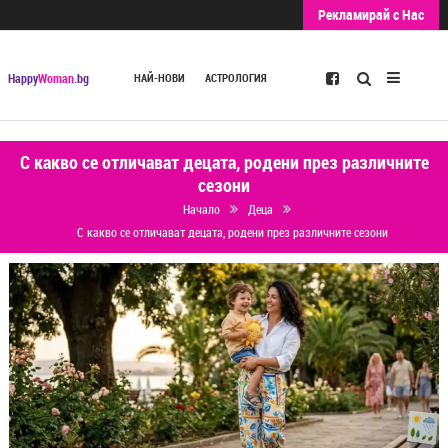
Рекламирай с Нас
Търсене
Happy
Woman
.bg
НАЙ-НОВИ
АСТРОЛОГИЯ
С какво се отличават децата, родени през различните
сезони
Начало
Деца
С какво се отличават децата, родени през различните сезони