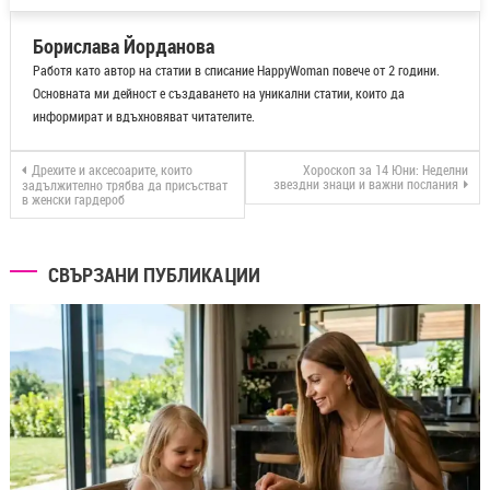
Борислава Йорданова
Работя като автор на статии в списание HappyWoman повече от 2 години.
Основната ми дейност е създаването на уникални статии, които да
информират и вдъхновяват читателите.
Дрехите и аксесоарите, които
Хороскоп за 14 Юни: Неделни
звездни знаци и важни послания
задължително трябва да присъстват
в женски гардероб
СВЪРЗАНИ ПУБЛИКАЦИИ