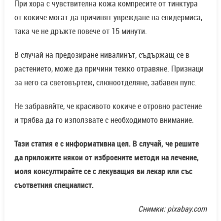
При хора с чувствителна кожа компресите от тинктура
от кокиче могат да причинят увреждане на епидермиса,
така че не дръжте повече от 15 минути.
В случай на предозиране нивалинът, съдържащ се в
растението, може да причини тежко отравяне. Признаци
за него са световъртеж, слюноотделяне, забавен пулс.
Не забравяйте, че красивото кокиче е отровно растение
и трябва да го използвате с необходимото внимание.
Тази статия е с информативна цел. В случай, че решите
да приложите някои от изброените методи на лечение,
моля консултирайте се с лекуващия ви лекар или със
съответния специалист.
Снимки: pixabay.com