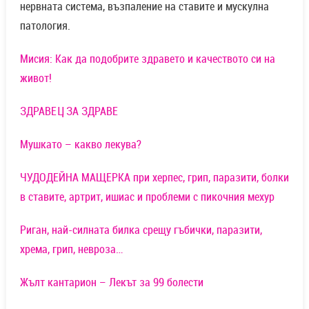
нервната система, възпаление на ставите и мускулна
патология.
Мисия: Как да подобрите здравето и качеството си на
живот!
ЗДРАВЕЦ ЗА ЗДРАВЕ
Мушкато – какво лекува?
ЧУДОДЕЙНА МАЩЕРКА при херпес, грип, паразити, болки
в ставите, артрит, ишиас и проблеми с пикочния мехур
Риган, най-силната билка срещу гъбички, паразити,
хрема, грип, невроза…
Жълт кантарион – Лекът за 99 болести