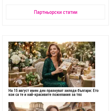
Партньорски статии
На 15 август имен ден празнуват хиляди българи: Ето
кои са те и най-красивите пожелания за тях