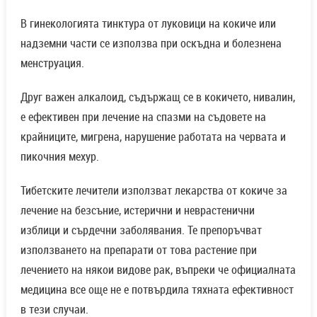
В гинекологията тинктура от луковици на кокиче или
надземни части се използва при оскъдна и болезнена
менструация.
Друг важен алкалоид, съдържащ се в кокичето, нивалин,
е ефективен при лечение на спазми на съдовете на
крайниците, мигрена, нарушение работата на червата и
пикочния мехур.
Тибетските лечители използват лекарства от кокиче за
лечение на безсъние, истерични и неврастенични
изблици и сърдечни заболявания. Те препоръчват
използването на препарати от това растение при
лечението на някои видове рак, въпреки че официалната
медицина все още не е потвърдила тяхната ефективност
в тези случаи.