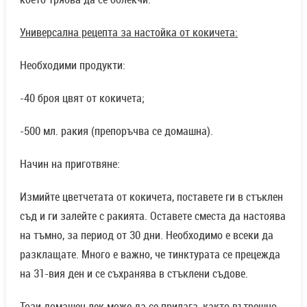
Универсална рецепта за настойка от кокичета:
Необходими продукти:
-40 броя цвят от кокичета;
-500 мл. ракия (препоръчва се домашна).
Начин на приготвяне:
Измийте цветчетата от кокичета, поставете ги в стъклен
съд и ги залейте с ракията. Оставете сместа да настоява
на тъмно, за период от 30 дни. Необходимо е всеки да
разклащате. Много е важно, че тинктурата се прецежда
на 31-вия ден и се съхранява в стъклени съдове.
Този домашен лек може да се прилага, както вътрешно,