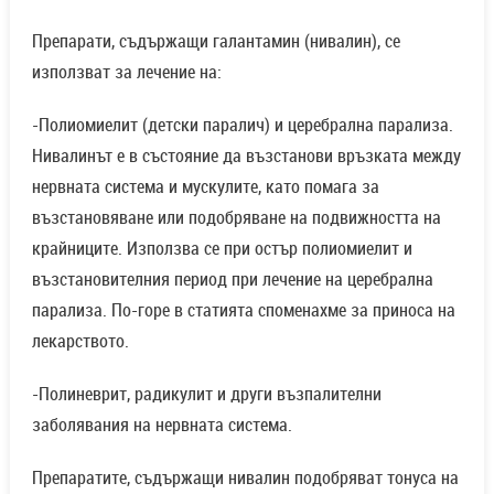
Препарати, съдържащи галантамин (нивалин), се
използват за лечение на:
-Полиомиелит (детски паралич) и церебрална парализа.
Нивалинът е в състояние да възстанови връзката между
нервната система и мускулите, като помага за
възстановяване или подобряване на подвижността на
крайниците. Използва се при остър полиомиелит и
възстановителния период при лечение на церебрална
парализа. По-горе в статията споменахме за приноса на
лекарството.
-Полиневрит, радикулит и други възпалителни
заболявания на нервната система.
Препаратите, съдържащи нивалин подобряват тонуса на