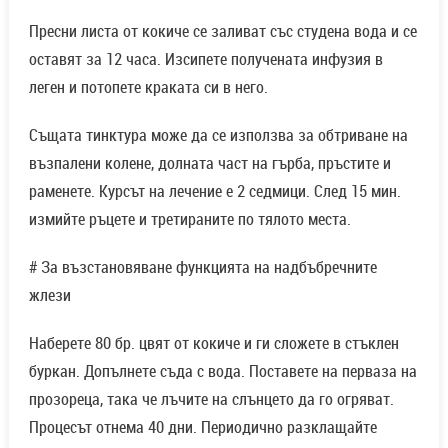
Пресни листа от кокиче се заливат със студена вода и се
оставят за 12 часа. Изсипете получената инфузия в
леген и потопете краката си в него.
Същата тинктура може да се използва за обтриване на
възпалени колене, долната част на гърба, пръстите и
раменете. Курсът на лечение е 2 седмици. След 15 мин.
измийте ръцете и третираните по тялото места.
# За възстановяване функцията на надбъбречните
жлези
Наберете 80 бр. цвят от кокиче и ги сложете в стъклен
буркан. Допълнете съда с вода. Поставете на перваза на
прозореца, така че лъчите на слънцето да го огряват.
Процесът отнема 40 дни. Периодично разклащайте