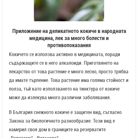
Приложение на деликатното кокиче в народната
медицина, лек за много болести и
противопоказания
Кокичето се използва активно в медицината, поради
съдържащите се в него алкалоиди. Приготвянето на
лекарство от това растение е много лесно, просто трябва
да имате търпение. Това растение има голяма стойност и
полза, тъй като използването на тинктура от кокиче
може да излекува много различни заболявания.
В България снежното кокиче е защитен вид, съгласно
Закона за биологичното разнообразие. Този вид е
намерил своя дом в границите на резерватите
„Ропотамо“, „Витаново“.