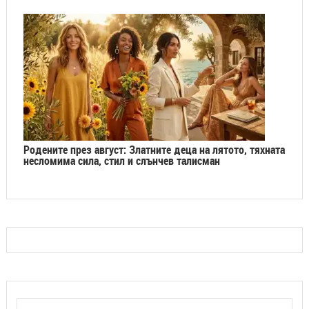
Родените през август: Златните деца на лятото, тяхната
несломима сила, стил и слънчев талисман