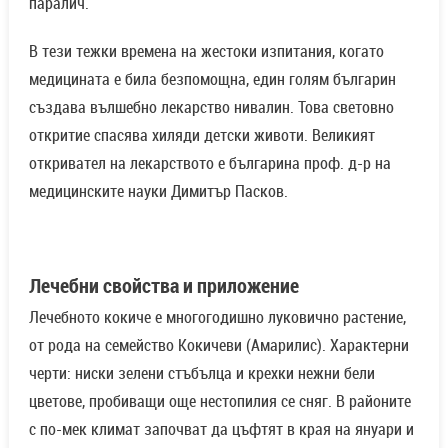
паралич.
В тези тежки времена на жестоки изпитания, когато
медицината е била безпомощна, един голям българин
създава вълшебно лекарство нивалин. Това световно
откритие спасява хиляди детски животи. Великият
откривател на лекарството е българина проф. д-р на
медицинските науки Димитър Пасков.
Лечебни свойства и приложение
Лечебното кокиче е многогодишно луковично растение,
от рода на семейство Кокичеви (Амарилис). Характерни
черти: ниски зелени стъбълца и крехки нежни бели
цветове, пробиващи още нестопилия се сняг. В районите
с по-мек климат започват да цъфтят в края на януари и