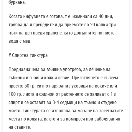
буркана.
Когато инфузията е готова, т.е. изминали са 40 дни,
трябва да я прецедите и да приемате по 20 капки три
пъти на ден преди хранене, като допълнително пиете
вода с мед.
# Спиртна тинктура
Предназначена за външна употреба, за лечение на
гъбични и гнойни кожни лезии. Приготвянето е съвсем
просто: 50 гр. ситно нарязани луковици на кокиче или
100 гр. листа и филизи от растението се заливат с 1 л.
спирт и се оставят за 3-4 седмици на тъмно и студено
място. Тинктурата се използва за мазане на засегнатите
места по кожата, както и за компреси при заболявания
на ставите.