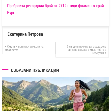
Преброиха рекордния брой от 2712 птици фламинго край
Бургас
Екатерина Петрова
Смути – истински еликсир на
6 сигурни начина да създадете
сигурна връзка с мъж, който е
младостта
несигурен
СВЪРЗАНИ ПУБЛИКАЦИИ