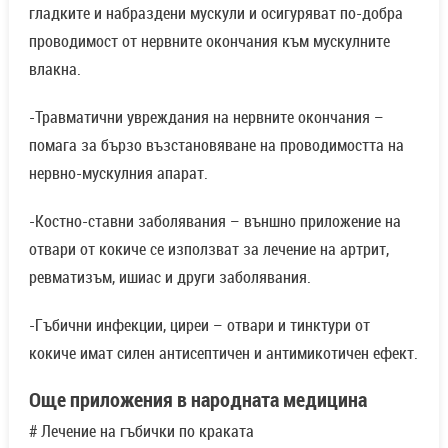
гладките и набраздени мускули и осигуряват по-добра
проводимост от нервните окончания към мускулните
влакна.
-Травматични увреждания на нервните окончания –
помага за бързо възстановяване на проводимостта на
нервно-мускулния апарат.
-Костно-ставни заболявания – външно приложение на
отвари от кокиче се използват за лечение на артрит,
ревматизъм, ишиас и други заболявания.
-Гъбични инфекции, циреи – отвари и тинктури от
кокиче имат силен антисептичен и антимикотичен ефект.
Още приложения в народната медицина
# Лечение на гъбички по краката