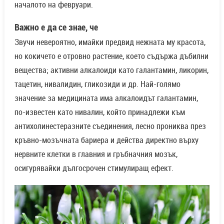
началото на февруари.
Важно е да се знае, че
Звучи невероятно, имайки предвид нежната му красота,
но кокичето е отровно растение, което съдържа дъбилни
вещества; активни алкалоиди като галантамин, ликорин,
тацетин, нивалидин, гликозиди и др. Най-голямо
значение за медицината има алкалоидът галантамин,
по-известен като нивалин, който принадлежи към
антихолинестеразните съединения, лесно прониква през
кръвно-мозъчната бариера и действа директно върху
нервните клетки в главния и гръбначния мозък,
осигурявайки дългосрочен стимулиращ ефект.