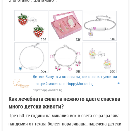
51€
43€
19€
55€
20€
59€
Детски бижута и аксесоари, които носят усмивки
– открий магията в HappyMarket.bg
http://happymarket.bg
Как лечебната сила на нежното цвете спасява
много детски животи?
През 50-те години на миналия век в света се разразява
пандемия от тежка болест поразяваща, наречена детски