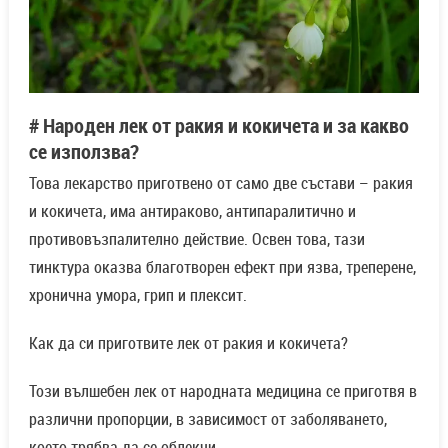
#
Народен лек от ракия и кокичета и за какво
се използва?
Това лекарство приготвено от само две състави – ракия
и кокичета, има антираково, антипаралитично и
противовъзпалително действие. Освен това, тази
тинктура оказва благотворен ефект при язва, треперене,
хронична умора, грип и плексит.
Как да си приготвите лек от ракия и кокичета?
Този вълшебен лек от народната медицина се приготвя в
различни пропорции, в зависимост от заболяването,
което трябва да се облекчи.