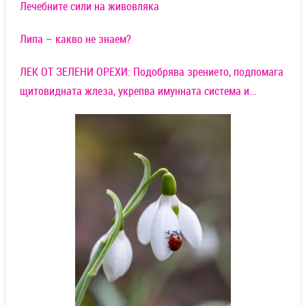
Лечебните сили на живовляка
Липа – какво не знаем?
ЛЕК ОТ ЗЕЛЕНИ ОРЕХИ: Подобрява зрението, подпомага
щитовидната жлеза, укрепва имунната система и…