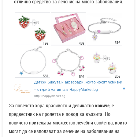
отлично средство за лечение на много заболявания.
51€
43€
19€
55€
20€
59€
Детски бижута и аксесоари, които носят усмивки
– открий магията в HappyMarket.bg
http://happymarket.bg
За повечето хора красивото и деликатно
кокиче
, е
предвестник на пролетта и повод за възхита. Но
кокичето притежава множество лечебни свойства, които
могат да се използват за лечение на заболявания на