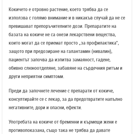
Кокичето е отровно растение, което трябва да се
използва с голямо внимание и в никакъв случай да не се
превишават препоръчителните дози. Препаратите на
базата на кокиче не са онези лекарствени вещества,
които могат да се приемат просто „за профилактика“,
защото при предозиране на галантамин (нивалин),
пациентът започва да изпитва замаяност, гадене,
обивно слюноотделяне, забавяне на сърдечния ритъм и
други неприятни симптоми.
Преди да започнете лечение с препарати от кокиче,
консултирайте се с лекар, за да предотвратите напълно
негативните, дори и опасни, ефекти.
Употребата на кокиче от бременни и кърмещи жени е
противопоказана, също така не трябва да давате