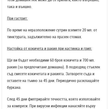
така и външно.
При гастрит:
По време на неразположение сутрин вземете 20 мл. от
тинктурата, задължително на празен стомах.
Настойка от кокичета и ракия при настинка и грип:
Ще ви бъдат необходими 60 броя кокичета и 700 мл.
ракия (за предпочитане домашна). В подходящ стъклен
съд смесете кокичетата и ракията. Затворете съда и
оставете на тъмно за 45 дни. Периодично разклащайте
буркана.
След 45 дни филтрирайте течността, която използвайте
за компреси. При вирусни инфекции нанасяйте върху