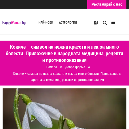
Рекламирай с Нас
Търсене
Happy
Woman
.bg
НАЙ-НОВИ
АСТРОЛОГИЯ
Кокиче – символ на нежна красота и лек за много
болести. Приложение в народната медицина, рецепти
и противопоказания
Начало
Добра форма
Кокиче – символ на нежна красота и лек за много болести. Приложение в
народната медицина, рецепти и противопоказания