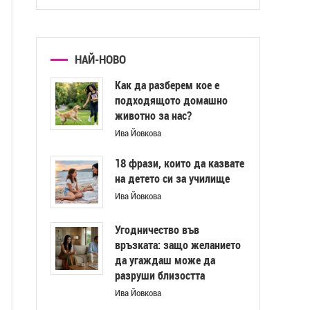
НАЙ-НОВО
Как да разберем кое е
подходящото домашно
животно за нас?
Ива Йовкова
18 фрази, които да казвате
на детето си за училище
Ива Йовкова
Угодничество във
връзката: защо желанието
да угаждаш може да
разруши близостта
Ива Йовкова