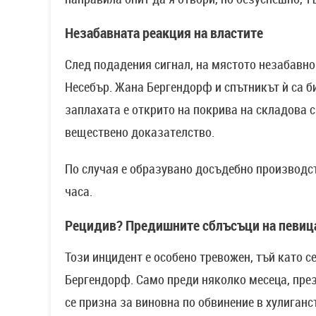
Незабавната реакция на властите
След подадения сигнал, на мястото незабавно
Несебър. Жана Бергендорф и спътникът ѝ са б
заплахата е открито на покрива на складова с
веществено доказателство.
По случая е образувано досъдебно производст
часа.
Рецидив? Предишните сблъсъци на певиц
Този инцидент е особено тревожен, тъй като с
Бергендорф. Само преди няколко месеца, през
се призна за виновна по обвинение в хулиганс