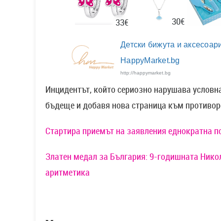
30€
33€
Детски бижута и аксесоари
HappyMarket.bg
http://happymarket.bg
Инцидентът, който сериозно нарушава условна
бъдеще и добавя нова страница към противор
Стартира приемът на заявления еднократна п
Златен медал за България: 9-годишната Нико
аритметика