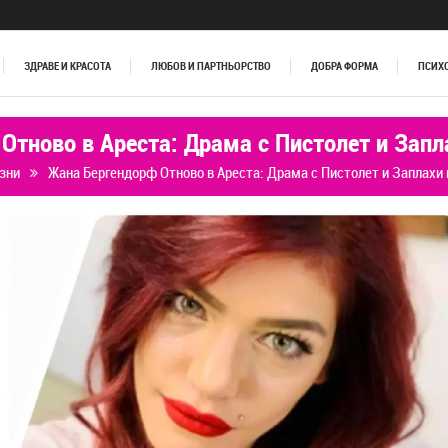
ЗДРАВЕ И КРАСОТА
ЛЮБОВ И ПАРТНЬОРСТВО
ДОБРА ФОРМА
ПСИХ
тново в Ареста: Драма с Пистолет и Запл
зни
Жана Бергендорф Отново в Ареста: Драма с Пистолет и Заплахи 