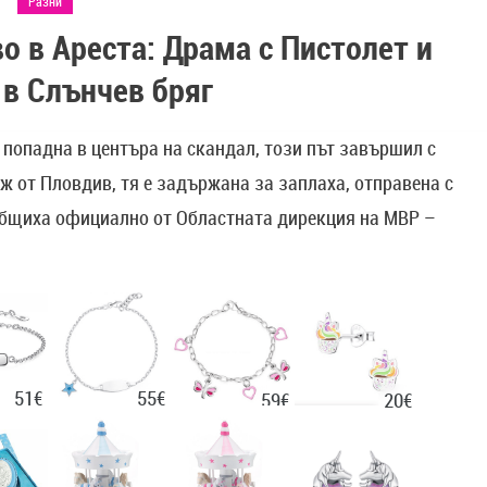
Разни
 в Ареста: Драма с Пистолет и
 в Слънчев бряг
попадна в центъра на скандал, този път завършил с
ж от Пловдив, тя е задържана за заплаха, отправена с
общиха официално от Областната дирекция на МВР –
51€
55€
20€
59€