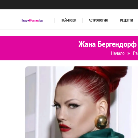
Happy
Woman
.bg
НАЙ-НОВИ
АСТРОЛОГИЯ
РЕЦЕПТИ
Жана Бергендорф О
Начало
Ра