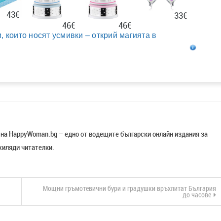
43€
33€
46€
46€
, които носят усмивки – открий магията в
р на HappyWoman.bg – едно от водещите български онлайн издания за
хиляди читателки.
Мощни гръмотевични бури и градушки връхлитат България
до часове