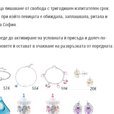
еца лишаване от свобода с тригодишен изпитателен срок.
, при който певицата е обиждала, заплашвала, ритала и
в София.
еде до активиране на условната ѝ присъда и далеч по-
овете ѝ остават в очакване на развръзката от поредната
51€
55€
20€
59€