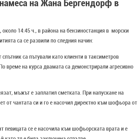
 намеса на Жана Бергендорф в
 около 14:45 ч., в района на бензиностанция в морски
итията са се развили по следния начин:
т спътник са пътували като клиенти в таксиметров
По време на курса двамата са демонстрирали агресивно
слязат, мъжът е заплатил сметката. При напускане на
ет от чантата си и го е насочил директно към шофьора от
нт певицата се е насочила към шофьорската врата и е
ъй като тя е била заключена отвътре.