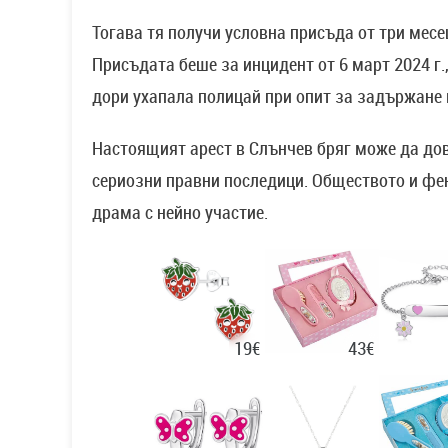
Тогава тя получи условна присъда от три мес
Присъдата беше за инцидент от 6 март 2024 г.
дори ухапала полицай при опит за задържане 
Настоящият арест в Слънчев бряг може да дов
сериозни правни последици. Обществото и фен
драма с нейно участие.
43€
19€