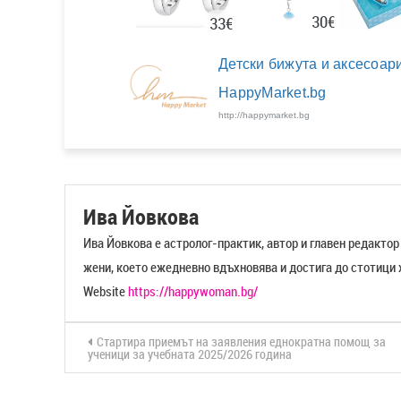
30€
33€
Детски бижута и аксесоари
HappyMarket.bg
http://happymarket.bg
Ива Йовкова
Ива Йовкова е астролог-практик, автор и главен редакто
жени, което ежедневно вдъхновява и достига до стотици 
Website
https://happywoman.bg/
Стартира приемът на заявления еднократна помощ за
ученици за учебната 2025/2026 година