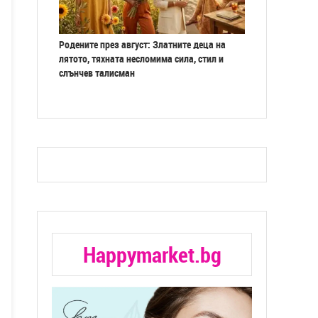
Родените през август: Златните деца на
лятото, тяхната несломима сила, стил и
слънчев талисман
Happymarket.bg