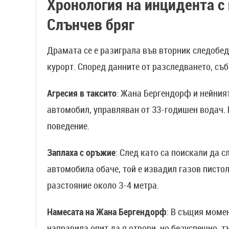
Хронология на инцидента с
Слънчев бряг
Драмата се е разиграла във вторник следобед,
курорт. Според данните от разследването, съб
Агресия в таксито
: Жана Бергендорф и нейния
автомобил, управляван от 33-годишен водач. 
поведение.
Заплаха с оръжие
: След като са поискали да 
автомобила обаче, той е извадил газов пистол
разстояние около 3-4 метра.
Намесата на Жана Бергендорф
: В същия моме
направила опит да я отвори, но безуспешно, т