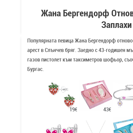
Жана Бергендорф Отново
Заплахи
Популярната певица Жана Бергендорф отново 
арест в Слънчев бряг. Заедно с 43-годишен мъ
газов пистолет към таксиметров шофьор, съ
Бургас.
43€
19€