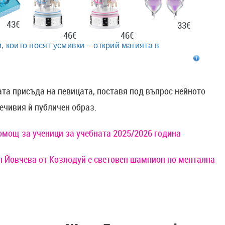
43€
33€
46€
46€
, които носят усмивки – открий магията в
та присъда на певицата, поставя под въпрос нейното
ечивия ѝ публичен образ.
омощ за ученици за учебната 2025/2026 година
л Йовчева от Козлодуй е световен шампион по ментална