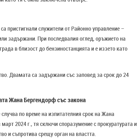
 са пристигнали служители от Районно управление –
или задържани. При последвалия оглед, оръжието на
града в близост до бензиностанцията и е иззето като
во. Двамата са задържани със заповед за срок до 24
ата Жана Бергендорф със закона
е случва по време на изпитателния срок на Жана
 март 2024 г., тя сключи споразумение с прокуратурата и
тво и съпротива срещу орган на властта.