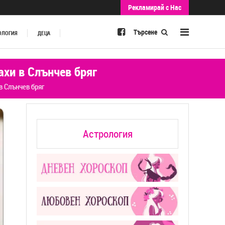
Рекламирай с Нас
Търсене
ОЛОГИЯ
ДЕЦА
ахи в Слънчев бряг
в Слънчев бряг
Астрология