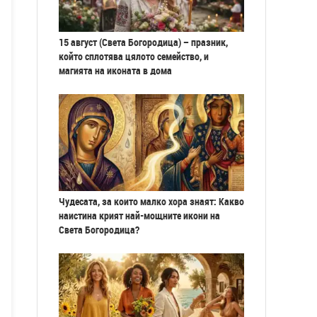
15 август (Света Богородица) – празник,
който сплотява цялото семейство, и
магията на иконата в дома
Чудесата, за които малко хора знаят: Какво
наистина крият най-мощните икони на
Света Богородица?