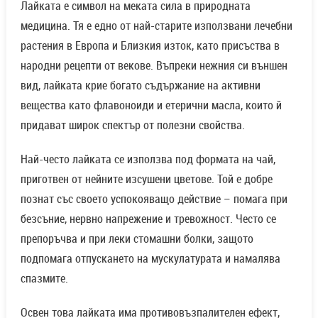
Лайката е символ на меката сила в природната
медицина. Тя е едно от най-старите използвани лечебни
растения в Европа и Близкия изток, като присъства в
народни рецепти от векове. Въпреки нежния си външен
вид, лайката крие богато съдържание на активни
вещества като флавоноиди и етерични масла, които й
придават широк спектър от полезни свойства.
Най-често лайката се използва под формата на чай,
приготвен от нейните изсушени цветове. Той е добре
познат със своето успокояващо действие – помага при
безсъние, нервно напрежение и тревожност. Често се
препоръчва и при леки стомашни болки, защото
подпомага отпускането на мускулатурата и намалява
спазмите.
Освен това лайката има противовъзпалителен ефект,