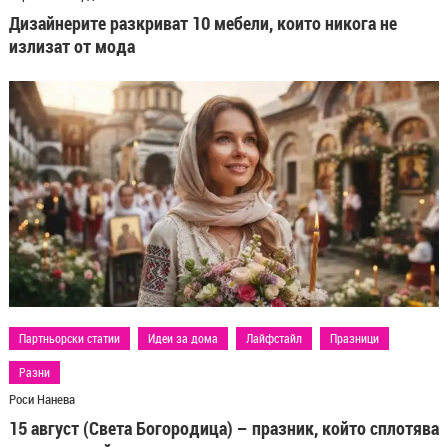
Дизайнерите разкриват 10 мебели, които никога не
излизат от мода
Партньорски статии
Идеи за дома
Лайфстайл
Празници
Разни
Роси Нанева
15 август (Света Богородица) – празник, който сплотява