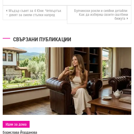
Мъдър съвет за 4 Юни: Четвъртък
Булчински рокли и сияйни детайли:
Как да избереш своите сватбени
– денят за смели стъпки напред
бижута
СВЪРЗАНИ ПУБЛИКАЦИИ
Идеи за дома
Борислава Йорданова