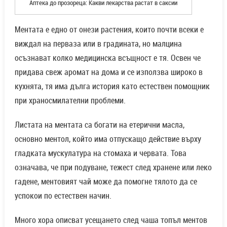
Аптека до прозореца: Какви лекарства растат в саксии
Ментата е едно от онези растения, които почти всеки е
виждал на перваза или в градината, но малцина
осъзнават колко медицинска всъщност е тя. Освен че
придава свеж аромат на дома и се използва широко в
кухнята, тя има дълга история като естествен помощник
при храносмилателни проблеми.
Листата на ментата са богати на етерични масла,
основно ментол, който има отпускащо действие върху
гладката мускулатура на стомаха и червата. Това
означава, че при подуване, тежест след хранене или леко
гадене, ментовият чай може да помогне тялото да се
успокои по естествен начин.
Много хора описват усещането след чаша топъл ментов