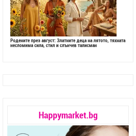
Родените през август: Златните деца на лятото, тяхната
несломима сила, стил и слънчев талисман
Happymarket.bg