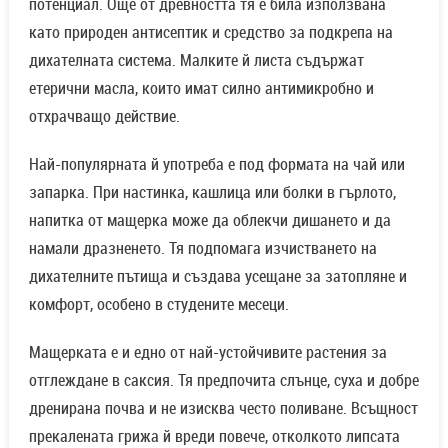
потенциал. Още от древността тя е била използвана
като природен антисептик и средство за подкрепа на
дихателната система. Малките й листа съдържат
етерични масла, които имат силно антимикробно и
отхрачващо действие.
Най-популярната й употреба е под формата на чай или
запарка. При настинка, кашлица или болки в гърлото,
напитка от мащерка може да облекчи дишането и да
намали дразненето. Тя подпомага изчистването на
дихателните пътища и създава усещане за затопляне и
комфорт, особено в студените месеци.
Мащерката е и едно от най-устойчивите растения за
отглеждане в саксия. Тя предпочита слънце, суха и добре
дренирана почва и не изисква често поливане. Всъщност
прекалената грижа й вреди повече, отколкото липсата