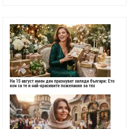
На 15 август имен ден празнуват хиляди българи: Ето
кои са те и най-красивите пожелания за тях