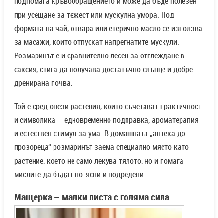
подпомага кръвообращението и може да бъде полезен
при усещане за тежест или мускулна умора. Под
формата на чай, отвара или етерично масло се използва
за масажи, които отпускат напрегнатите мускули.
Розмаринът е и сравнително лесен за отглеждане в
саксия, стига да получава достатъчно слънце и добре
дренирана почва.
Той е сред онези растения, които съчетават практичност
и символика – едновременно подправка, ароматерапия
и естествен стимул за ума. В домашната „аптека до
прозореца“ розмаринът заема специално място като
растение, което не само лекува тялото, но и помага
мислите да бъдат по-ясни и подредени.
Мащерка
–
малки листа с голяма сила