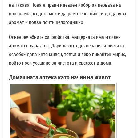
на такава. Това я прави идеален избор за перваза на
прозореца, където може да расте спокойно и да дарява
аромат и полза почти целогодишно.
Освен лечебните си свойства, мащерката има и силен
ароматен характер. Дори лекото докосване на листата
освобождава интензивен, топъл и леко пикантен мирис,
който носи усещане за чистота и свежест в дома.
Домашната аптека като начин на живот