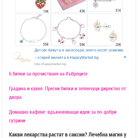
51€
43€
19€
55€
20€
59€
Детски бижута и аксесоари, които носят усмивки
– открий магията в HappyMarket.bg
http://happymarket.bg
6 билки за прочистване на бъбреците
Градина и кухня: Пресни билки и зеленчуци директно от
двора
Домашно кафене: вдъхновяващи идеи за по-добри
сутрини
Какви лекарства растат в саксии? Лечебна магия у