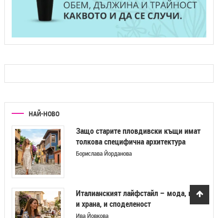
НАЙ-НОВО
Защо старите пловдивски къщи имат
толкова специфична архитектура
Борислава Йорданова
Италианският лайфстайл – мода, вино
и храна, и споделеност
Ива Йовкова