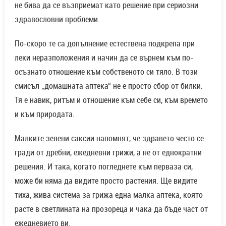
не бива да се възприемат като решение при сериозни
здравословни проблеми.
По-скоро те са допълнение естествена подкрепа при
леки неразположения и начин да се върнем към по-
осъзнато отношение към собственото си тяло. В този
смисъл „домашната аптека“ не е просто сбор от билки.
Тя е навик, ритъм и отношение към себе си, към времето
и към природата.
Малките зелени саксии напомнят, че здравето често се
гради от дребни, ежедневни грижи, а не от еднократни
решения. И така, когато погледнете към перваза си,
може би няма да видите просто растения. Ще видите
тиха, жива система за грижа една малка аптека, която
расте в светлината на прозореца и чака да бъде част от
ежедневието ви.