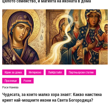
цялото семейство, и магията на иконата в дома
Идеи за дома
Интересно
Лайфстайл
Партньорски статии
Празници
Разни
Роси Нанева
Чудесата, за които малко хора знаят: Какво наистина
крият най-мощните икони на Света Богородица?