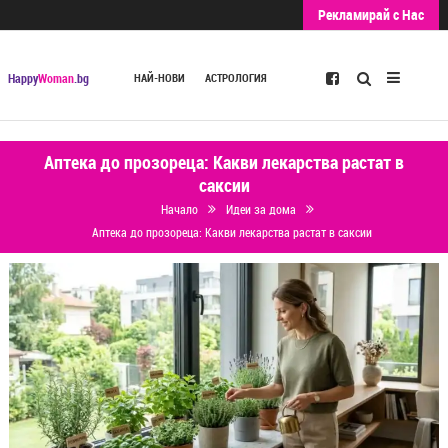
Рекламирай с Нас
Търсене
Happy
Woman
.bg
НАЙ-НОВИ
АСТРОЛОГИЯ
Аптека до прозореца: Какви лекарства растат в
саксии
Начало
Идеи за дома
Аптека до прозореца: Какви лекарства растат в саксии