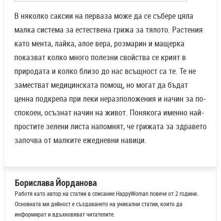
В няколко саксии на перваза може да се събере цяла
малка система за естествена грижа за тялото. Растения
като мента, лайка, алое вера, розмарин и мащерка
показват колко много полезни свойства се крият в
природата и колко близо до нас всъщност са те. Те не
заместват медицинската помощ, но могат да бъдат
ценна подкрепа при леки неразположения и начин за по-
спокоен, осъзнат начин на живот. Понякога именно най-
простите зелени листа напомнят, че грижата за здравето
започва от малките ежедневни навици.
Борислава Йорданова
Работя като автор на статии в списание HappyWoman повече от 2 години.
Основната ми дейност е създаването на уникални статии, които да
информират и вдъхновяват читателите.