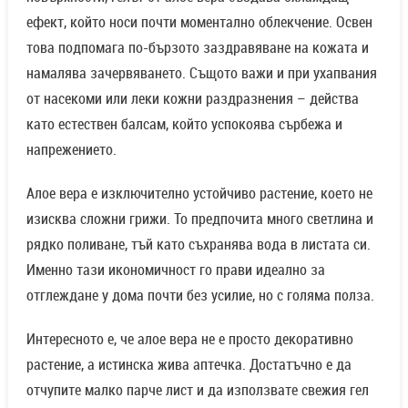
ефект, който носи почти моментално облекчение. Освен
това подпомага по-бързото заздравяване на кожата и
намалява зачервяването. Същото важи и при ухапвания
от насекоми или леки кожни раздразнения – действа
като естествен балсам, който успокоява сърбежа и
напрежението.
Алое вера е изключително устойчиво растение, което не
изисква сложни грижи. То предпочита много светлина и
рядко поливане, тъй като съхранява вода в листата си.
Именно тази икономичност го прави идеално за
отглеждане у дома почти без усилие, но с голяма полза.
Интересното е, че алое вера не е просто декоративно
растение, а истинска жива аптечка. Достатъчно е да
отчупите малко парче лист и да използвате свежия гел