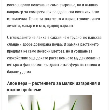
което я прави полезна не само вътрешно, но и външно
например за компреси при раздразнена кожа или леки
възпаления. Точно затова често я наричат универсален
лечител, макар и в мек, щадящ вариант.
Отглеждането на лайка в саксия не е трудно, но изисква
слънце и добре дренирана почва. В замяна растението
предлага не само лечебни цветове, но и усещане за
спокойствие още докато расте нежното му движение на
вятъра и фин аромат създават атмосфера на тишина и
баланс у дома.
Алое вера
–
растението за малки изгаряния и
кожни проблеми