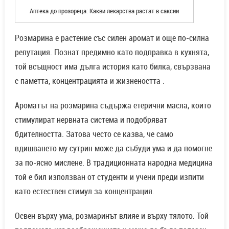
Аптека до прозореца: Какви лекарства растат в саксии
Розмарина е растение със силен аромат и още по-силна
репутация. Познат предимно като подправка в кухнята,
той всъщност има дълга история като билка, свързвана
с паметта, концентрацията и жизнеността .
Ароматът на розмарина съдържа етерични масла, които
стимулират нервната система и подобряват
бдителността. Затова често се казва, че само
вдишването му сутрин може да събуди ума и да помогне
за по-ясно мислене. В традиционната народна медицина
той е бил използван от студенти и учени преди изпити
като естествен стимул за концентрация.
Освен върху ума, розмаринът влияе и върху тялото. Той