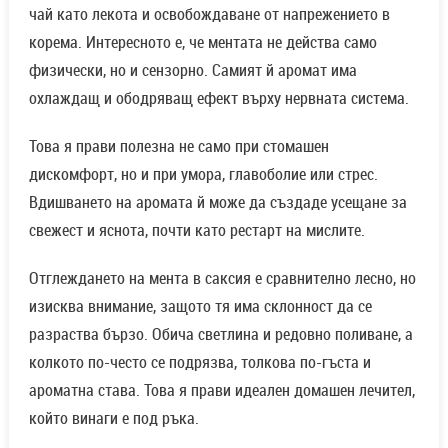
чай като лекота и освобождаване от напрежението в
корема. Интересното е, че ментата не действа само
физически, но и сензорно. Самият й аромат има
охлаждащ и ободряващ ефект върху нервната система.
Това я прави полезна не само при стомашен
дискомфорт, но и при умора, главоболие или стрес.
Вдишването на аромата й може да създаде усещане за
свежест и яснота, почти като рестарт на мислите.
Отглеждането на мента в саксия е сравнително лесно, но
изисква внимание, защото тя има склонност да се
разраства бързо. Обича светлина и редовно поливане, а
колкото по-често се подрязва, толкова по-гъста и
ароматна става. Това я прави идеален домашен лечител,
който винаги е под ръка.