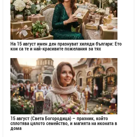
На 15 август имен ден празнуват хиляди българи: Ето
кои са те и най-красивите пожелания за тях
15 август (Света Богородица) – празник, който
сплотява цялото семейство, и магията на иконата в
дома