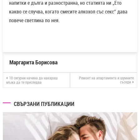
напитки е дълга и разностранна, но статията ни „Ето
какво се случва, когато смесите алкохол със секс“ дава
повече светлина по нея.
Маргарита Борисова
10 сигурни начина да накараш
Ремонт на апартамента и шумните
съседи
мъжа да те преследва
СВЪРЗАНИ ПУБЛИКАЦИИ