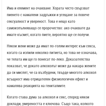
Има и елемент на очакване. Хората често свързват
пиенето с намалени задръжки и усещане за повече
сексуалност и увереност. Това е нещо като
самоизпълняващо се пророчество: ако очаквате да
имате късмет, когато пиете, вероятно ще се получи.
Някои жени може да имат по-голям интерес към секса,
когато са изпили няколко питиета, но това не означава,
че телата им ще го понесат по-леко. Доказателства
показват, че докато алкохолът може да накара жените
да си мислят, че са възбудени, твърде многото алкохол
всъщност има отрицателен физиологичен ефект и
намалява реакцията на гениталиите.
Когато става дума за алкохол и секс, според някои
доклади, умереността е ключова. Също така, колкото