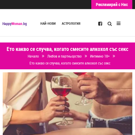
Рекламирай с Нас
Търсене
Happy
Woman
.bg
НАЙ-НОВИ
АСТРОЛОГИЯ
Ето какво се случва, когато смесите алкохол със секс
Начало
Любов и партньорство
Интимно 18+
Ето какво се случва, когато смесите алкохол със секс