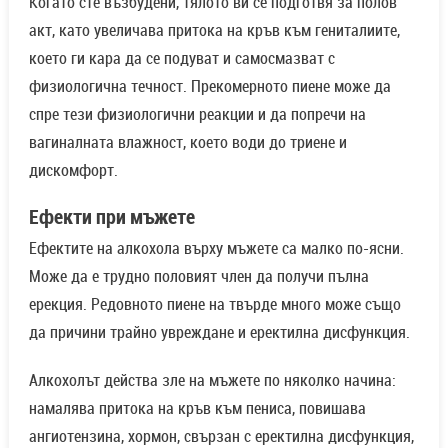
Когато сте възбудени, тялото ви се подготвя за полов
акт, като увеличава притока на кръв към гениталиите,
което ги кара да се подуват и самосмазват с
физиологична течност. Прекомерното пиене може да
спре тези физиологични реакции и да попречи на
вагиналната влажност, което води до триене и
дискомфорт.
Ефекти при мъжете
Ефектите на алкохола върху мъжете са малко по-ясни.
Може да е трудно половият член да получи пълна
ерекция. Редовното пиене на твърде много може също
да причини трайно увреждане и еректилна дисфункция.
Алкохолът действа зле на мъжете по няколко начина:
намалява притока на кръв към пениса, повишава
ангиотензина, хормон, свързан с еректилна дисфункция,