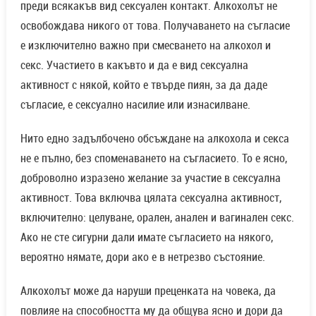
преди всякакъв вид сексуален контакт. Алкохолът не
освобождава никого от това. Получаването на съгласие
е изключително важно при смесването на алкохол и
секс. Участието в какъвто и да е вид сексуална
активност с някой, който е твърде пиян, за да даде
съгласие, е сексуално насилие или изнасилване.
Нито едно задълбочено обсъждане на алкохола и секса
не е пълно, без споменаването на съгласието. То е ясно,
доброволно изразено желание за участие в сексуална
активност. Това включва цялата сексуална активност,
включително: целуване, орален, анален и вагинален секс.
Ако не сте сигурни дали имате съгласието на някого,
вероятно нямате, дори ако е в нетрезво състояние.
Алкохолът може да наруши преценката на човека, да
повлияе на способността му да общува ясно и дори да