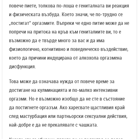
повече пиете, толкова по-лоша е гениталната ви реакция
и физическата възбуда. Което значи, че по-трудно се
„постигат“ оргазмите. Въпреки че едно питие може да не
попречи на притока на кръв към гениталиите ви, то е
възможно да е твърде много за вас и да има
физиологично, когнитивно и поведенческо въздействие,
което да причини индуцирана от алкохола оргазмена
дисфункция.
Това може да означава нужда от повече време за
достигане на кулминацията и по-малко интензивни
оргазми. Но е възможно изобщо да не сте в състояние
да постигнете оргазъм. Ако харесвате щастливия край
след мастурбация или партньорски сексуални действия,
най-добре е да не прекалявате с чашката.