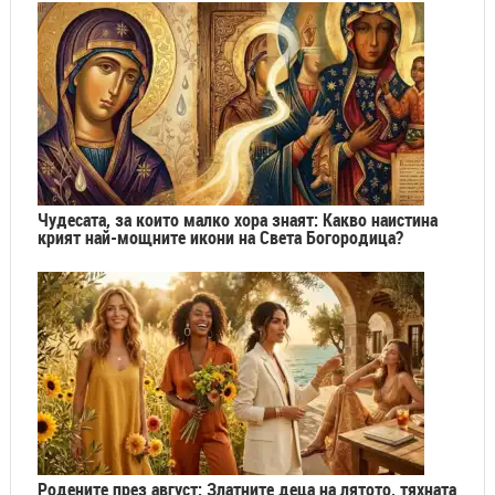
Чудесата, за които малко хора знаят: Какво наистина
крият най-мощните икони на Света Богородица?
Родените през август: Златните деца на лятото, тяхната