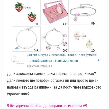
51€
43€
19€
55€
20€
59€
Детски бижута и аксесоари, които носят усмивки
– открий магията в HappyMarket.bg
http://happymarket.bg
Дали алкохолът наистина има ефект на афродизиак?
Дали пиенето ще подобри оргазма ви или просто ще ви
направи твърде разпилени, за да постигнете върховното
удоволствие?
9 безупречни начина да направите секс поза 69