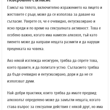
Езикът на тялото, включително изражението на лицето и
жестовете с ръце, може да се използва за даване на
съгласие. Уверете се, че е очевидно, ентусиазирано и
ясно преди и по време на сексуалната активност. Това е
особено важно, когато има намесен алкохол, тъй като
пиенето може да направи нещата размити и да наруши
преценката на човека.
Ако някой изглежда несигурен, трябва да спрете това,
което правите, и да попитате устно. Съгласието трябва
да бъде очевидно и ентусиазирано, дори и да не се
използват думи.
Най-добри практики, които трябва да имате предвид:
алкохолът определено може да замъгли нещата, когато
става въпрос за сексуални действия с някой друг, но има