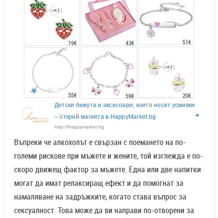
51€
43€
19€
55€
20€
59€
Детски бижута и аксесоари, които носят усмивки
– открий магията в HappyMarket.bg
http://happymarket.bg
Въпреки че алкохолът е свързан с поемането на по-
големи рискове при мъжете и жените, той изглежда е по-
скоро движещ фактор за мъжете. Една или две напитки
могат да имат релаксиращ ефект и да помогнат за
намаляване на задръжките, когато става въпрос за
сексуалност. Това може да ви направи по-отворени за