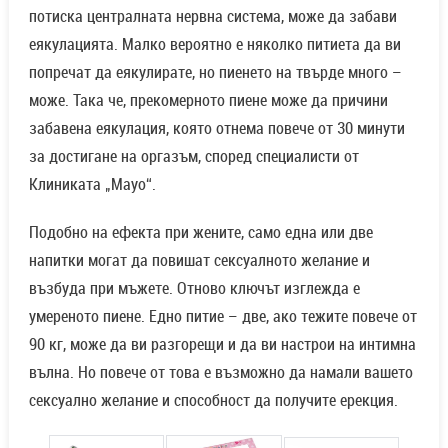
потиска централната нервна система, може да забави
еякулацията. Малко вероятно е няколко питиета да ви
попречат да еякулирате, но пиенето на твърде много –
може. Така че, прекомерното пиене може да причини
забавена еякулация, която отнема повече от 30 минути
за достигане на оргазъм, според специалисти от
Клиниката „Mayo“.
Подобно на ефекта при жените, само една или две
напитки могат да повишат сексуалното желание и
възбуда при мъжете. Отново ключът изглежда е
умереното пиене. Едно питие – две, ако тежите повече от
90 кг, може да ви разгорещи и да ви настрои на интимна
вълна. Но повече от това е възможно да намали вашето
сексуално желание и способност да получите ерекция.