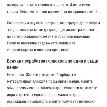
възприемани като такива в началото. И не са само
хората. Пейзажите също изглеждаха по-привлекателни.
Като оставим науката настрана, не е трудно да разберем
защо алкохолът може да доведе до авантюра с някого,
на когото обикновено не бихте обърнали внимание.
Пиенето намалява задръжките, повишава
социализацията и влошава преценката.
Всички преработват алкохола по един и същи
начин
Не е вярно. Жените и мъжете абсорбират и
метаболизират алкохола по различен начин. Жените
обикновено имат по-малко вода в тялото си от мъжете,
дори и да тежат еднакво. С по-малко вода за
разреждане на алкохола, жените получават по-високи