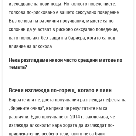
изследване на нови неща. Но колкото повече пиете,
толкова по-рисковано е вашето сексуално поведение.
Въз основа на различни проучвания, мъжете са по-
склонни да участват в рисково сексуално поведение,
като полов акт без защитна бариера, когато са под
влияние на алкохола.
Нека разгледаме някои често срещани митове по
темата?
Всеки изглежда по-горещ, когато е пиян
Вярвате или не, доста проучвания разглеждат ефекта на
„бирените очила“, въпреки че резултатите им са
различни. Едно проучване от 2014 г. заключава, че
изглежда алкохолът кара хората да изглеждат по-
привлекателни, особено тези, които не са били