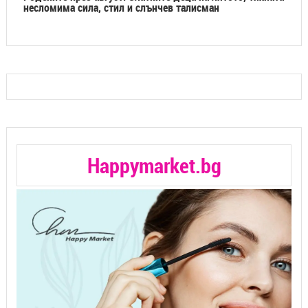
несломима сила, стил и слънчев талисман
Happymarket.bg