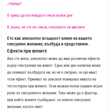
„гореща“
8 трика да изглеждате секси всеки ден
8 знака, че сте по-секси, отколкото си мислите
Ето как алкохолът всъщност влияе на вашето
сексуално желание, възбуда и представяне.
Ефекти при жените
Ако сте жена, алкохолът може да има различни ефекти
върху сексуалния ви живот. Една или две напитки може
да повишат възбудата ни, но не е сигурно, че ще имат
този ефект. Приемът на алкохол повишава нивата на
тестостерон при жените. Този мъжки полов хормон играе
роля за сексуалното желание. Това може да е фактор,
при който жените съобщават за повече сексуално
желание, когато пият.