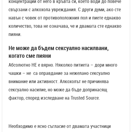
концентрации от него в кръвта си, което води до повече
свързани с алкохола увреждания. С други думи, ако сте
навън с човек от противоположния пол и пиете еднакво
количество, това не означава, че и двамата сте еднакво
пияни.
Не може да бъдем сексуално насилвани,
когато сме пияни
Абсолютно НЕ е вярно. Няколко питиета – дори много
чашки – не са оправдание за нежелано сексуално
внимание или активност. Алкохолът не причинява
сексуално насилие, но може да бъде допринасящ
фактор, според изследване на Trusted Source.
Необходимо е ясно съгласие от двамата участници