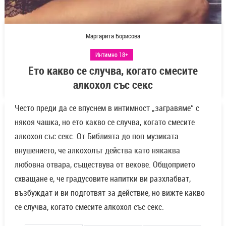
Маргарита Борисова
Интимно 18+
Ето какво се случва, когато смесите
алкохол със секс
Често преди да се впуснем в интимност „загравяме“ с
някоя чашка, но ето какво се случва, когато смесите
алкохол със секс. От Библията до поп музиката
внушението, че алкохолът действа като някаква
любовна отвара, съществува от векове. Общоприето
схващане е, че градусовите напитки ви разхлабват,
възбуждат и ви подготвят за действие, но вижте какво
се случва, когато смесите алкохол със секс.