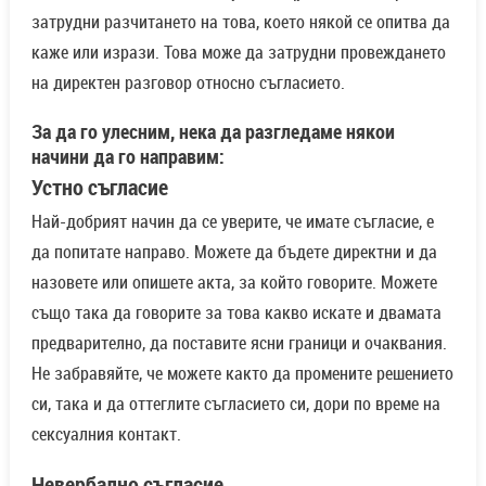
затрудни разчитането на това, което някой се опитва да
каже или изрази. Това може да затрудни провеждането
на директен разговор относно съгласието.
За да го улесним, нека да разгледаме някои
начини да го направим:
Устно съгласие
Най-добрият начин да се уверите, че имате съгласие, е
да попитате направо. Можете да бъдете директни и да
назовете или опишете акта, за който говорите. Можете
също така да говорите за това какво искате и двамата
предварително, да поставите ясни граници и очаквания.
Не забравяйте, че можете както да промените решението
си, така и да оттеглите съгласието си, дори по време на
сексуалния контакт.
Невербално съгласие