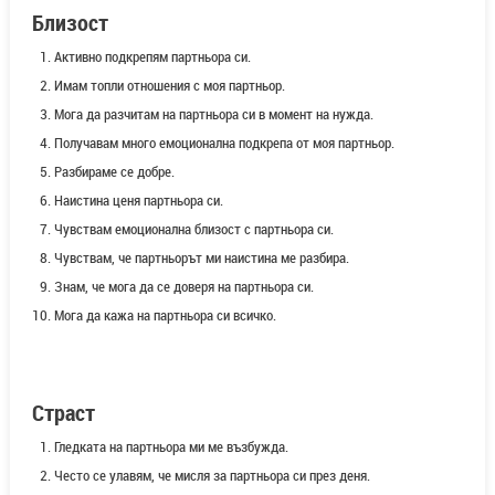
Близост
Активно подкрепям партньора си.
Имам топли отношения с моя партньор.
Мога да разчитам на партньора си в момент на нужда.
Получавам много емоционална подкрепа от моя партньор.
Разбираме се добре.
Наистина ценя партньора си.
Чувствам емоционална близост с партньора си.
Чувствам, че партньорът ми наистина ме разбира.
Знам, че мога да се доверя на партньора си.
Мога да кажа на партньора си всичко.
Страст
Гледката на партньора ми ме възбужда.
Често се улавям, че мисля за партньора си през деня.