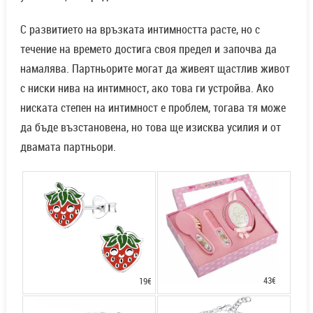
С развитието на връзката интимността расте, но с
течение на времето достига своя предел и започва да
намалява. Партньорите могат да живеят щастлив живот
с ниски нива на интимност, ако това ги устройва. Ако
ниската степен на интимност е проблем, тогава тя може
да бъде възстановена, но това ще изисква усилия и от
двамата партньори.
43€
19€