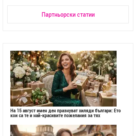
Партньорски статии
На 15 август имен ден празнуват хиляди българи: Ето
кои са те и най-красивите пожелания за тях