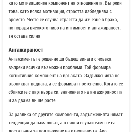
като мотивационен компонент на отношенията. Въпреки
това, като всяка мотивация, страстта избледнява с
времето. Често се случва страстта да изчезне в брака,
но поради високото ниво на интимност и ангажираност,
тя остава силна.
Ангажираност
Ангажиментът е решение да бъдеш винаги с човека,
въпреки всички възможни проблеми. Той формира
когнитивния компонент на връзката. Задълженията не
възникват веднага, а се формират постепенно. Когато се
сближите с партньора си, значението на ангажираността
и за двама ви ще расте.
За разлика от другите компоненти, задълженията нямат
тенденция да намаляват, а в някои случаи само те са
достатъчни за поддържане на отношенията. Ако