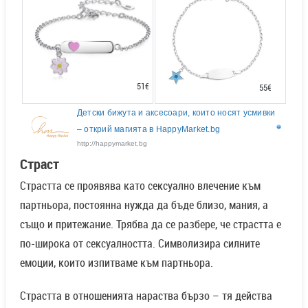
51€
55€
Детски бижута и аксесоари, които носят усмивки
– открий магията в HappyMarket.bg
http://happymarket.bg
Страст
Страстта се проявява като сексуално влечение към
партньора, постоянна нужда да бъде близо, мания, а
също и притежание. Трябва да се разбере, че страстта е
по-широка от сексуалността. Символизира силните
емоции, които изпитваме към партньора.
Страстта в отношенията нараства бързо – тя действа