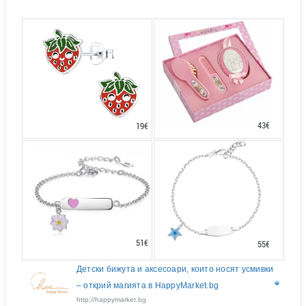
43€
19€
51€
55€
Детски бижута и аксесоари, които носят усмивки
– открий магията в HappyMarket.bg
http://happymarket.bg