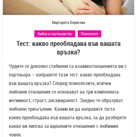
Маргарита Борисова
Любов и партньорство
Психология
Тест: какво преобладава във вашата
връзка?
Чудите се доколко стабилни са взаимоотношенията ви с
партньора – направете този тест: какво преобладава
във вашата връзка? Според психолозите, всички
любовни отношения се основават на три компонента:
интимност, страст, ангажираност. Заедно те образуват
любовен триъгълник. Каним ви да направите теста
какво преобладава във вашата връзка, за да разберете
какво ви липсва за идеалните отношения с любимия
човек.