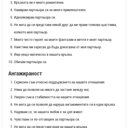
Връзката ни е много романтична.
Намирам партньора си за много привлекателен.
Идеализирам партньора си.
Не мога да си представя някой друг да ме прави толкова щастлива,
колкото моя партньор.
Много често героят на моите фантазии и мечти е моят партньор.
Наистина ми харесва да бъда докосвана от моя партньор.
Има нещо магическо в нашата връзка.
Обичам партньора си.
Ангажираност
Сериозен съм относно поддържането на нашите отношения.
Няма да позволя на никого да застане между нас.
Уверен съм в стабилността на нашите отношения.
Не мога да си позволя да наруша ангажиментите си в една връзка.
Надявам се, че нашата любов е за цял живот.
Чувствам се по-отговорен за партньора си.
Не мога да си представя края на нашата връзка.