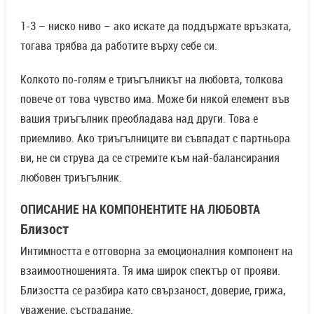
1-3 – ниско ниво – ако искате да поддържате връзката,
тогава трябва да работите върху себе си.
Колкото по-голям е триъгълникът на любовта, толкова
повече от това чувство има. Може би някой елемент във
вашия триъгълник преобладава над други. Това е
приемливо. Ако триъгълниците ви съвпадат с партньора
ви, не си струва да се стремите към най-балансирания
любовен триъгълник.
ОПИСАНИЕ НА КОМПОНЕНТИТЕ НА ЛЮБОВТА
Близост
Интимността е отговорна за емоционалния компонент на
взаимоотношенията. Тя има широк спектър от прояви.
Близостта се разбира като свързаност, доверие, грижа,
уважение, състрадание.