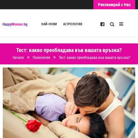
Рекламирай с Нас
Търсене
Happy
Woman
.bg
НАЙ-НОВИ
АСТРОЛОГИЯ
Тест: какво преобладава във вашата връзка?
Начало
Психология
Тест: какво преобладава във вашата връзка?