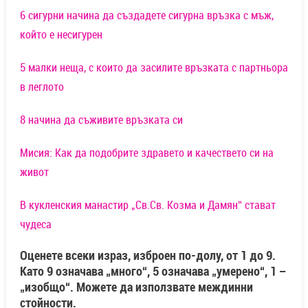
6 сигурни начина да създадете сигурна връзка с мъж,
който е несигурен
5 малки неща, с които да засилите връзката с партньора
в леглото
8 начина да съживите връзката си
Мисия: Как да подобрите здравето и качествето си на
живот
В кукленския манастир „Св.Св. Козма и Дамян“ стават
чудеса
Оценете всеки израз, изброен по-долу, от 1 до 9.
Като 9 означава „много“, 5 означава „умерено“, 1 –
„изобщо“. Можете да използвате междинни
стойности.