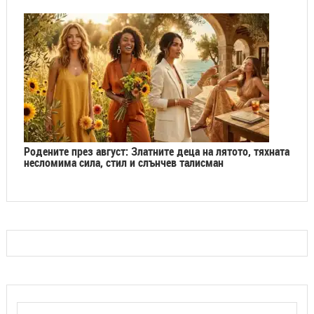
Родените през август: Златните деца на лятото, тяхната
несломима сила, стил и слънчев талисман