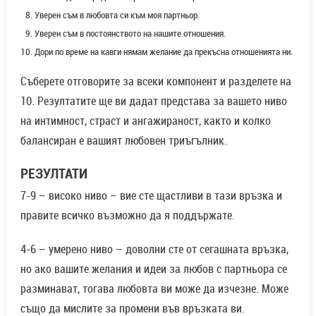
Уверен съм в любовта си към моя партньор.
Уверен съм в постоянството на нашите отношения.
Дори по време на кавги нямам желание да прекъсна отношенията ни.
Съберете отговорите за всеки компонент и разделете на
10. Резултатите ще ви дадат представа за вашето ниво
на интимност, страст и ангажираност, както и колко
балансиран е вашият любовен триъгълник.
РЕЗУЛТАТИ
7-9 – високо ниво – вие сте щастливи в тази връзка и
правите всичко възможно да я поддържате.
4-6 – умерено ниво – доволни сте от сегашната връзка,
но ако вашите желания и идеи за любов с партньора се
разминават, тогава любовта ви може да изчезне. Може
също да мислите за промени във връзката ви.