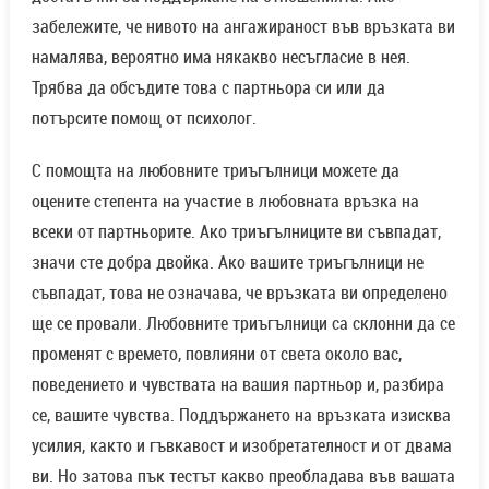
забележите, че нивото на ангажираност във връзката ви
намалява, вероятно има някакво несъгласие в нея.
Трябва да обсъдите това с партньора си или да
потърсите помощ от психолог.
С помощта на любовните триъгълници можете да
оцените степента на участие в любовната връзка на
всеки от партньорите. Ако триъгълниците ви съвпадат,
значи сте добра двойка. Ако вашите триъгълници не
съвпадат, това не означава, че връзката ви определено
ще се провали. Любовните триъгълници са склонни да се
променят с времето, повлияни от света около вас,
поведението и чувствата на вашия партньор и, разбира
се, вашите чувства. Поддържането на връзката изисква
усилия, както и гъвкавост и изобретателност и от двама
ви. Но затова пък тестът какво преобладава във вашата