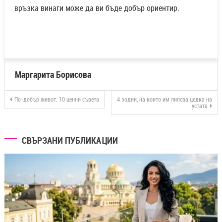
връзка винаги може да ви бъде добър ориентир.
Маргарита Борисова
По-добър живот: 10 ценни съвета
4 зодии, на които им липсва цедка на
устата
СВЪРЗАНИ ПУБЛИКАЦИИ