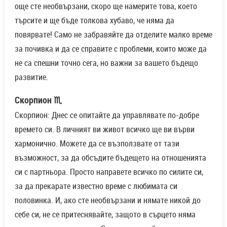
още сте необвързани, скоро ще намерите това, което
търсите и ще бъде толкова хубаво, че няма да
повярвате! Само не забравяйте да отделите малко време
за почивка и да се справите с проблеми, които може да
не са спешни точно сега, но важни за вашето бъдещо
развитие.
Скорпион ♏
Скорпион: Днес се опитайте да управлявате по-добре
времето си. В личният ви живот всичко ще ви върви
хармонично. Можете да се възползвате от тази
възможност, за да обсъдите бъдещето на отношенията
си с партньора. Просто направете всичко по силите си,
за да прекарате известно време с любимата си
половинка. И, ако сте необвързани и нямате никой до
себе си, не се притеснявайте, защото в сърцето няма