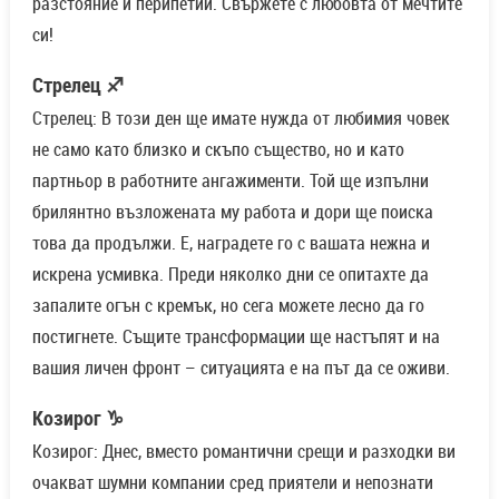
разстояние и перипетии. Свържете с любовта от мечтите
си!
Стрелец ♐
Стрелец: В този ден ще имате нужда от любимия човек
не само като близко и скъпо същество, но и като
партньор в работните ангажименти. Той ще изпълни
брилянтно възложената му работа и дори ще поиска
това да продължи. Е, наградете го с вашата нежна и
искрена усмивка. Преди няколко дни се опитахте да
запалите огън с кремък, но сега можете лесно да го
постигнете. Същите трансформации ще настъпят и на
вашия личен фронт – ситуацията е на път да се оживи.
Козирог ♑
Козирог: Днес, вместо романтични срещи и разходки ви
очакват шумни компании сред приятели и непознати