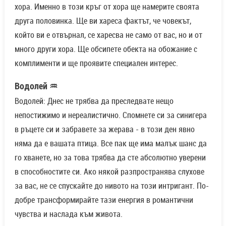
хора. Именно в този кръг от хора ще намерите своята
друга половинка. Ще ви хареса фактът, че човекът,
който ви е отвърнал, се харесва не само от вас, но и от
много други хора. Ще обсипете обекта на обожание с
комплименти и ще проявите специален интерес.
Водолей ♒
Водолей: Днес не трябва да преследвате нещо
непостижимо и нереалистично. Спомнете си за синигера
в ръцете си и забравете за жерава - в този ден явно
няма да е вашата птица. Все пак ще има малък шанс да
го хванете, но за това трябва да сте абсолютно уверени
в способностите си. Ако някой разпространява слухове
за вас, не се спускайте до нивото на този интригант. По-
добре трансформирайте тази енергия в романтични
чувства и наслада към живота.