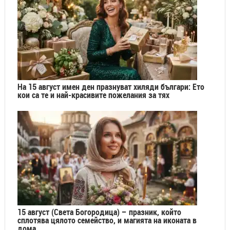
На 15 август имен ден празнуват хиляди българи: Ето
кои са те и най-красивите пожелания за тях
15 август (Света Богородица) – празник, който
сплотява цялото семейство, и магията на иконата в
дома