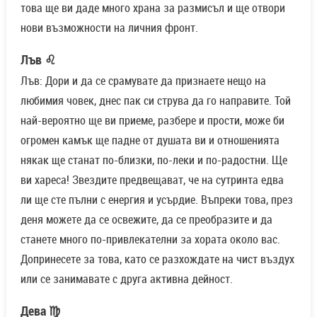
това ще ви даде много храна за размисъл и ще отвори
нови възможности на личния фронт.
Лъв ♌
Лъв: Дори и да се срамувате да признаете нещо на
любимия човек, днес пак си струва да го направите. Той
най-вероятно ще ви приеме, разбере и прости, може би
огромен камък ще падне от душата ви и отношенията
някак ще станат по-близки, по-леки и по-радостни. Ще
ви хареса! Звездите предвещават, че на сутринта едва
ли ще сте пълни с енергия и усърдие. Въпреки това, през
деня можете да се освежите, да се преобразите и да
станете много по-привлекателни за хората около вас.
Допринесете за това, като се разхождате на чист въздух
или се занимавате с друга активна дейност.
Дева ♍