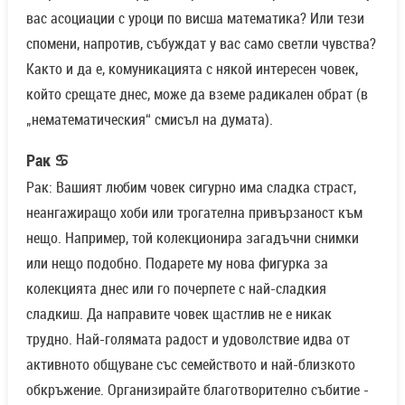
вас асоциации с уроци по висша математика? Или тези
спомени, напротив, събуждат у вас само светли чувства?
Както и да е, комуникацията с някой интересен човек,
който срещате днес, може да вземе радикален обрат (в
„нематематическия“ смисъл на думата).
Рак ♋
Рак: Вашият любим човек сигурно има сладка страст,
неангажиращо хоби или трогателна привързаност към
нещо. Например, той колекционира загадъчни снимки
или нещо подобно. Подарете му нова фигурка за
колекцията днес или го почерпете с най-сладкия
сладкиш. Да направите човек щастлив не е никак
трудно. Най-голямата радост и удоволствие идва от
активното общуване със семейството и най-близкото
обкръжение. Организирайте благотворително събитие -