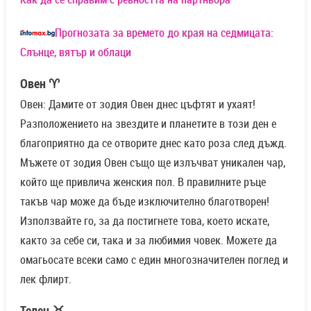
Прогнозата за времето до края на седмицата:
Слънце, вятър и облаци
Овен ♈
Овен: Дамите от зодия Овен днес цъфтят и ухаят!
Разположението на звездите и планетите в този ден е
благоприятно да се отворите днес като роза след дъжд.
Мъжете от зодия Овен също ще излъчват уникален чар,
който ще привлича женския пол. В правилните ръце
такъв чар може да бъде изключително благотворен!
Използвайте го, за да постигнете това, което искате,
както за себе си, така и за любимия човек. Можете да
омагьосате всеки само с един многозначителен поглед и
лек флирт.
Телец ♉