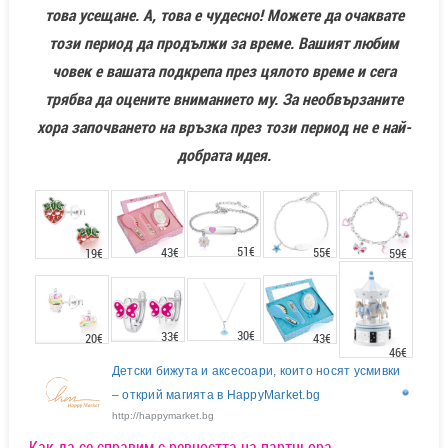
това усещане. А, това е чудесно! Можете да очаквате
този период да продължи за време. Вашият любим
човек е вашата подкрепа през цялото време и сега
трябва да оцените вниманието му. За необвързаните
хора започването на връзка през този период не е най-
добрата идея.
51€
55€
43€
19€
59€
30€
33€
20€
43€
46€
Детски бижута и аксесоари, които носят усмивки
– открий магията в HappyMarket.bg
http://happymarket.bg
Как да се справим с ревността на партньора