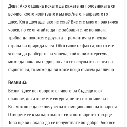
Дева: Ако отдавна искате да кажете на половинката си
всичко, което изпитвате към нея/него, направете го
днес. Кога другаде, ако не сега? Вие сте много практичен
човек, но се опитайте да не забравяте, че понякога
трябва да покажете другата – романтична и нежна –
страна на природата си. Обективните факти, които сте
успели да разберете за човека, който ви интересува,
може да показват едно, но ако се вслушате в гласа на
сърцето си, то може да ви каже нещо съвсем различно.
Везни ♎
Везни: Днес не говорете с никого за бъдещите си
планове, докато не сте сигурни, че те се изпълняват.
Възможно е да се почувствате емоционално натоварени.
Отворете се към партньорът си и поговорете от сърце.
Това ще ви накара да се почувствате по-добре. Ако все