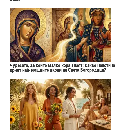
Чудесата, за които малко хора знаят: Какво наистина
крият най-мощните икони на Света Богородица?