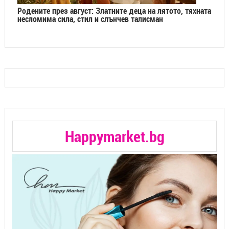
Родените през август: Златните деца на лятото, тяхната
несломима сила, стил и слънчев талисман
Happymarket.bg