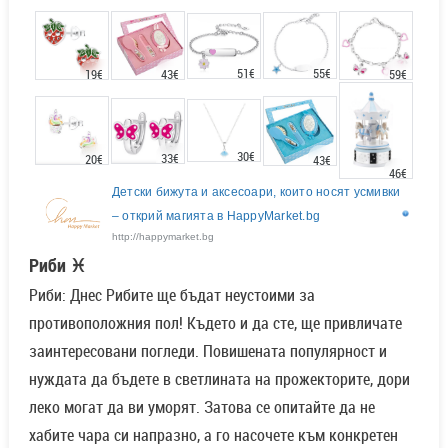
51€
55€
43€
19€
59€
30€
33€
20€
43€
46€
Детски бижута и аксесоари, които носят усмивки
– открий магията в HappyMarket.bg
http://happymarket.bg
Риби ♓
Риби: Днес Рибите ще бъдат неустоими за
противоположния пол! Където и да сте, ще привличате
заинтересовани погледи. Повишената популярност и
нуждата да бъдете в светлината на прожекторите, дори
леко могат да ви уморят. Затова се опитайте да не
хабите чара си напразно, а го насочете към конкретен