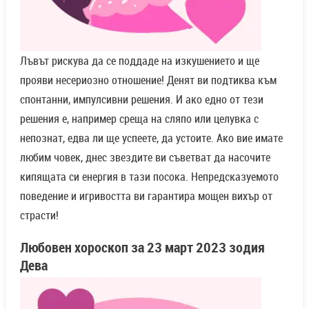
Лъвът рискува да се поддаде на изкушението и ще
прояви несериозно отношение! Денят ви подтиква към
спонтанни, импулсивни решения. И ако едно от тези
решения е, например среща на сляпо или целувка с
непознат, едва ли ще успеете, да устоите. Ако вие имате
любим човек, днес звездите ви съветват да насочите
кипящата си енергия в тази посока. Непредсказуемото
поведение и игривостта ви гарантира мощен вихър от
страсти!
Любовен хороскоп за
23 март
2023 зодия
Дева