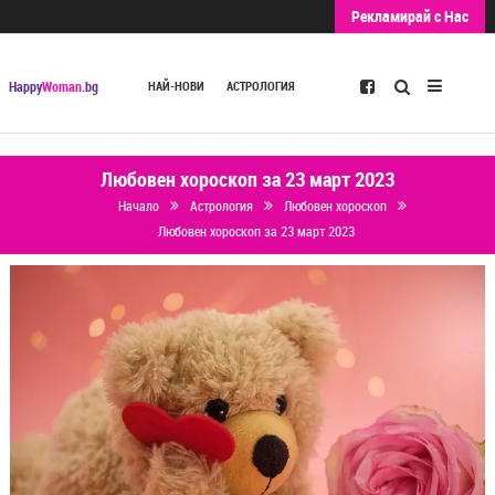
Рекламирай с Нас
Търсене
Happy
Woman
.bg
НАЙ-НОВИ
АСТРОЛОГИЯ
Любовен хороскоп за 23 март 2023
Начало
Астрология
Любовен хороскоп
Любовен хороскоп за 23 март 2023