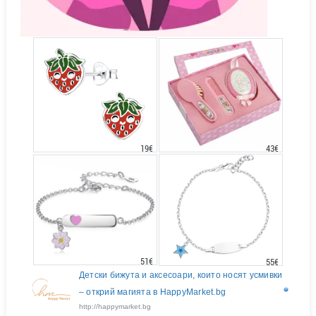
43€
19€
51€
55€
Детски бижута и аксесоари, които носят усмивки
– открий магията в HappyMarket.bg
http://happymarket.bg