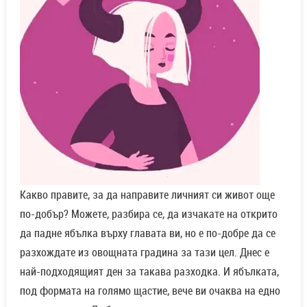
Какво правите, за да направите личният си живот още
по-добър? Можете, разбира се, да изчакате на открито
да падне ябълка върху главата ви, но е по-добре да се
разхождате из овощната градина за тази цел. Днес е
най-подходящият ден за такава разходка. И ябълката,
под формата на голямо щастие, вече ви очаква на едно