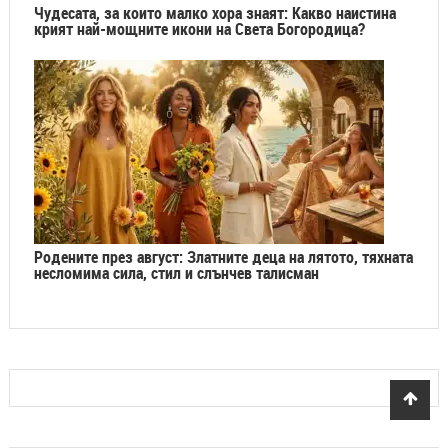
Чудесата, за които малко хора знаят: Какво наистина
крият най-мощните икони на Света Богородица?
Родените през август: Златните деца на лятото, тяхната
несломима сила, стил и слънчев талисман