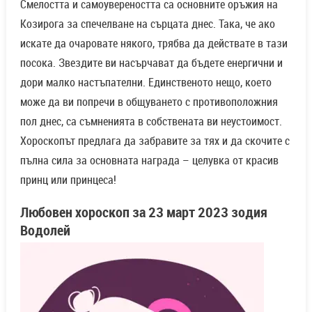
Смелостта и самоувереността са основните оръжия на
Козирога за спечелване на сърцата днес. Така, че ако
искате да очаровате някого, трябва да действате в тази
посока. Звездите ви насърчават да бъдете енергични и
дори малко настъпателни. Единственото нещо, което
може да ви попречи в общуването с противоположния
пол днес, са съмненията в собствената ви неустоимост.
Хороскопът предлага да забравите за тях и да скочите с
пълна сила за основната награда – целувка от красив
принц или принцеса!
Любовен хороскоп за
23 март
2023 зодия
Водолей