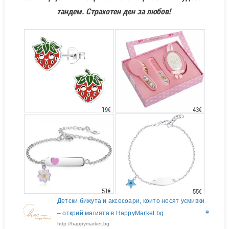
тандем. Страхотен ден за любов!
43€
19€
51€
55€
Детски бижута и аксесоари, които носят усмивки
– открий магията в HappyMarket.bg
http://happymarket.bg