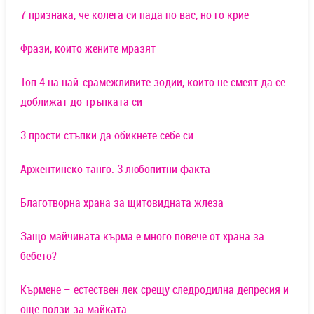
7 признака, че колега си пада по вас, но го крие
Фрази, които жените мразят
Топ 4 на най-срамежливите зодии, които не смеят да се
доближат до тръпката си
3 прости стъпки да обикнете себе си
Аржентинско танго: 3 любопитни факта
Благотворна храна за щитовидната жлеза
Защо майчината кърма е много повече от храна за
бебето?
Кърмене – естествен лек срещу следродилна депресия и
още ползи за майката