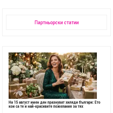
Партньорски статии
На 15 август имен ден празнуват хиляди българи: Ето
кои са те и най-красивите пожелания за тях