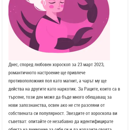
Днес, според любовен хороскоп за 23 март 2023,
романтичното настроение ще привлече
противоположния пол като магнит, а чарът му ще
действа на другите като наркотик. За Раците, които са в
търсене, този ден може да бъде много обещаващ за
нови запознанства, освен ако не сте разсеяни от
собствената си популярност. Звездите от хороскопа ви
съветват: опитайте се незабавно да идентифицирате
обекта на внимание за себе си и да изразите своята