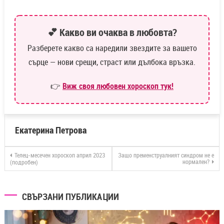
💕 Какво ви очаква в любовта?
Разберете какво са наредили звездите за вашето
сърце — нови срещи, страст или дълбока връзка.
👉
Виж своя любовен хороскоп тук!
Екатерина Петрова
Телец-месечен хороскоп април 2023
Защо пременструалният синдром не е
нормален?
(подробен)
СВЪРЗАНИ ПУБЛИКАЦИИ