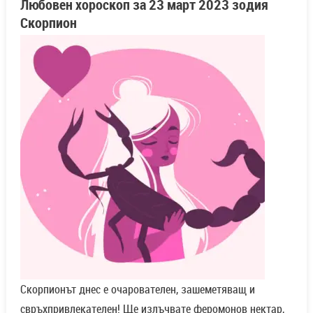
Любовен хороскоп за
23 март
2023 зодия
Скорпион
Скорпионът днес е очарователен, зашеметяващ и
свръхпривлекателен! Ще излъчвате феромонов нектар,