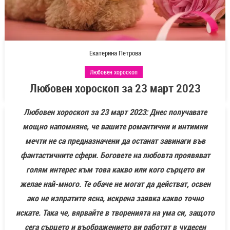
Екатерина Петрова
Любовен хороскоп
Любовен хороскоп за 23 март 2023
Любовен хороскоп за 23 март 2023
:
Днес получавате
мощно напомняне, че вашите романтични и интимни
мечти не са предназначени да останат завинаги във
фантастичните сфери. Боговете на любовта проявяват
голям интерес към това какво или кого сърцето ви
желае най-много. Те обаче не могат да действат, освен
ако не изпратите ясна, искрена заявка какво точно
искате. Така че, вярвайте в творенията на ума си, защото
сега сърцето и въображението ви работят в чудесен