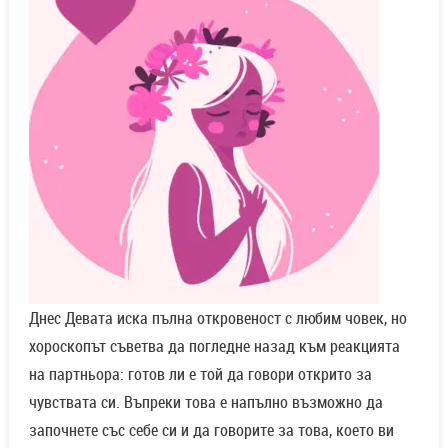
Днес Девата иска пълна откровеност с любим човек, но
хороскопът съветва да погледне назад към реакцията
на партньора: готов ли е той да говори открито за
чувствата си. Въпреки това е напълно възможно да
започнете със себе си и да говорите за това, което ви