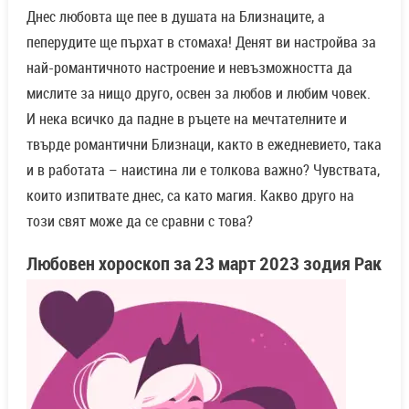
Днес любовта ще пее в душата на Близнаците, а
пеперудите ще пърхат в стомаха! Денят ви настройва за
най-романтичното настроение и невъзможността да
мислите за нищо друго, освен за любов и любим човек.
И нека всичко да падне в ръцете на мечтателните и
твърде романтични Близнаци, както в ежедневието, така
и в работата – наистина ли е толкова важно? Чувствата,
които изпитвате днес, са като магия. Какво друго на
този свят може да се сравни с това?
Любовен хороскоп за
23 март
2023 зодия Рак