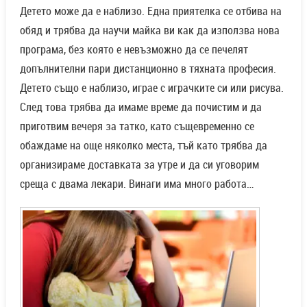
Детето може да е наблизо. Една приятелка се отбива на
обяд и трябва да научи майка ви как да използва нова
програма, без която е невъзможно да се печелят
допълнителни пари дистанционно в тяхната професия.
Детето също е наблизо, играе с играчките си или рисува.
След това трябва да имаме време да почистим и да
приготвим вечеря за татко, като същевременно се
обаждаме на още няколко места, тъй като трябва да
организираме доставката за утре и да си уговорим
среща с двама лекари. Винаги има много работа…