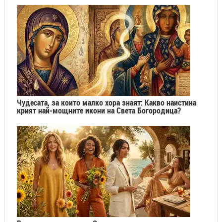
Чудесата, за които малко хора знаят: Какво наистина
крият най-мощните икони на Света Богородица?