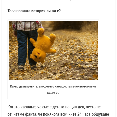
Това позната история ли ви е?
Какво да направите, ако детето няма достатъчно внимание от
майка си
Когато казваме, че сме с детето по цял ден, често не
отчитаме факта, че понякога всичките 24 часа общуване