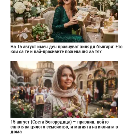
На 15 август имен ден празнуват хиляди българи: Ето
кои са те и най-красивите пожелания за тях
15 август (Света Богородица) – празник, който
сплотява цялото семейство, и магията на иконата в
дома