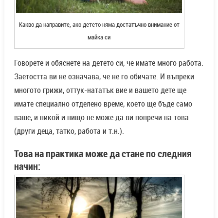
Какво да направите, ако детето няма достатъчно внимание от
майка си
Говорете и обяснете на детето си, че имате много работа.
Заетостта ви не означава, че не го обичате. И въпреки
многото грижи, оттук-нататък вие и вашето дете ще
имате специално отделено време, което ще бъде само
ваше, и никой и нищо не може да ви попречи на това
(други деца, татко, работа и т.н.).
Това на практика може да стане по следния
начин: