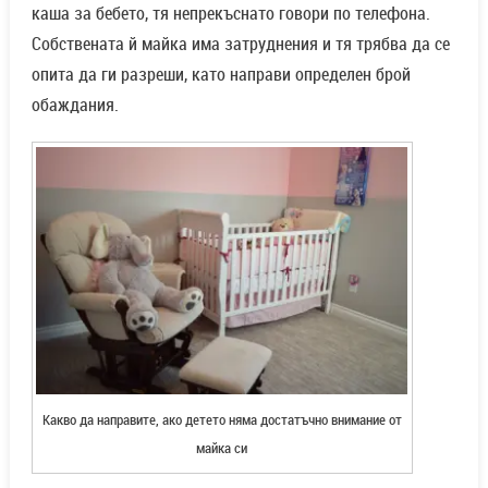
каша за бебето, тя непрекъснато говори по телефона.
Собствената й майка има затруднения и тя трябва да се
опита да ги разреши, като направи определен брой
обаждания.
Какво да направите, ако детето няма достатъчно внимание от
майка си