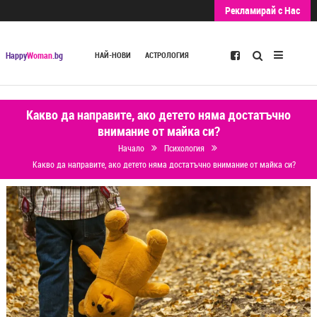
Рекламирай с Нас
Търсене
Happy
Woman
.bg
НАЙ-НОВИ
АСТРОЛОГИЯ
Какво да направите, ако детето няма достатъчно
внимание от майка си?
Начало
Психология
Какво да направите, ако детето няма достатъчно внимание от майка си?