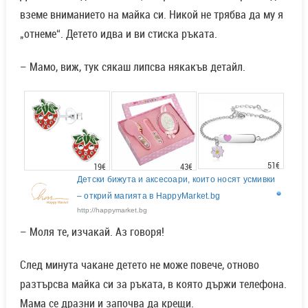
вземе вниманието на майка си. Никой не трябва да му я
„отнеме“. Детето идва и ви стиска ръката.
– Мамо, виж, тук сякаш липсва някакъв детайл.
51€
43€
19€
Детски бижута и аксесоари, които носят усмивки
– открий магията в HappyMarket.bg
http://happymarket.bg
– Моля те, изчакай. Аз говоря!
След минута чакане детето не може повече, отново
разтърсва майка си за ръката, в която държи телефона.
Мама се дразни и започва да крещи.