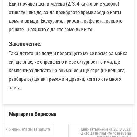
Един почивен ден в месеца (2, 3, 4 както ви е удобно)
отивате някъде, за да прекарвате време заедно извън
дома и вкъщи. Екскурзия, природа, кафенета, каквото
решите… Важното е да сте само вие и то.
Заключение:
Така детето ще получи полагащото му се време за майка
си, ще знае, че определено и със сигурност го има, ще
компенсира липсата на внимание и ще спре (не веднага,
разбира се) да ви тревожи и дразни, когато сте много
заета.
Маргарита Борисова
6 храни, опасни за зайците
Лунно затъмнение на 28.10.2023:
Какво да не правите по време на
лунното затъмнение