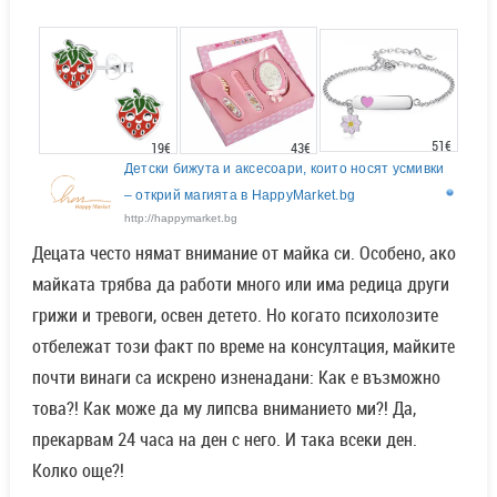
51€
43€
19€
Детски бижута и аксесоари, които носят усмивки
– открий магията в HappyMarket.bg
http://happymarket.bg
Децата често нямат внимание от майка си. Особено, ако
майката трябва да работи много или има редица други
грижи и тревоги, освен детето. Но когато психолозите
отбележат този факт по време на консултация, майките
почти винаги са искрено изненадани: Как е възможно
това?! Как може да му липсва вниманието ми?! Да,
прекарвам 24 часа на ден с него. И така всеки ден.
Колко още?!