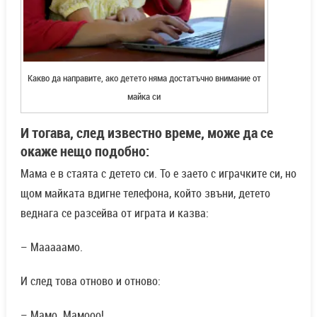
Какво да направите, ако детето няма достатъчно внимание от
майка си
И тогава, след известно време, може да се
окаже нещо подобно:
Мама е в стаята с детето си. То е заето с играчките си, но
щом майката вдигне телефона, който звъни, детето
веднага се разсейва от играта и казва:
– Мааааамо.
И след това отново и отново:
– Мамо. Мамооо!