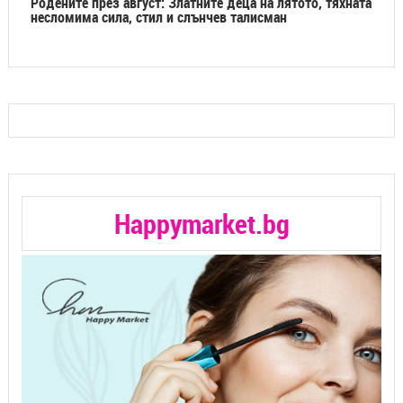
Родените през август: Златните деца на лятото, тяхната
несломима сила, стил и слънчев талисман
Happymarket.bg