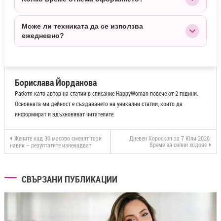
дължината.
понякога и повече, в зависимост от типа коса и
използвания метод на оформяне.
Самото оформяне е бързо, но косата обикновено се
Може ли техниката да се използва
ежедневно?
оставя да се оформи няколко часа или през нощта,
за да се постигне най-добър резултат.
19€
43€
Да, тя е подходяща за ежедневна употреба, тъй като
е щадяща и не натоварва косата.
Борислава Йорданова
Работя като автор на статии в списание HappyWoman повече от 2 години.
Основната ми дейност е създаването на уникални статии, които да
информират и вдъхновяват читателите.
51€
55€
Жените над 30 масово сменят този
Дневен Хороскоп за 7 Юли 2026:
Време за силни ходове
навик – резултатите изненадват
СВЪРЗАНИ ПУБЛИКАЦИИ
59€
20€