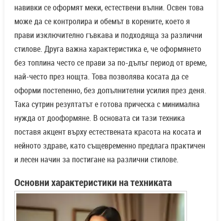
навивки се оформят меки, естествени вълни. Освен това
може да се контролира и обемът в корените, което я
прави изключително гъвкава и подходяща за различни
стилове. Друга важна характеристика е, че оформянето
без топлина често се прави за по-дълъг период от време,
най-често през нощта. Това позволява косата да се
оформи постепенно, без допълнителни усилия през деня.
Така сутрин резултатът е готова прическа с минимална
нужда от дооформяне. В основата си тази техника
поставя акцент върху естествената красота на косата и
нейното здраве, като същевременно предлага практичен
и лесен начин за постигане на различни стилове.
Основни характеристики на техниката