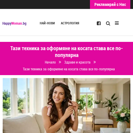
Рекламирай с Нас
Търсене
Happy
Woman
.bg
НАЙ-НОВИ
АСТРОЛОГИЯ
Тази техника за оформяне на косата става все по-
популярна
Начало
Здраве и красота
Тази техника за оформяне на косата става все по-популярна