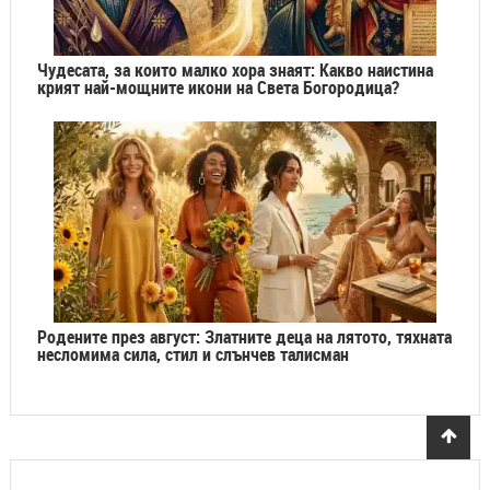
Чудесата, за които малко хора знаят: Какво наистина
крият най-мощните икони на Света Богородица?
Родените през август: Златните деца на лятото, тяхната
несломима сила, стил и слънчев талисман