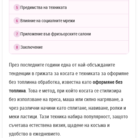
Предимства на техниката
5
Влияние на социалните мрежи
6
Приложение във фризьорските салони
7
Заключение
8
През последните години една от най-обсъжданите
тенденции в грижата за косата е техниката за оформяне
без топлинна обработка, известна като
оформяне без
топлина
. Това е метод, при който косата се стилизира
без използване на преса, маша или силно нагряване, а
чрез различни начини като сплитане, навиване, ролки и
меки ластици. Тази техника набира популярност, защото
съчетава естествена визия, щадене на косъма и
удобство в ежедневието.