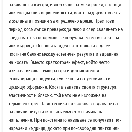
навиване на кичури, използване на меки ролки, ластици
или специални копринени ленти, които задържат косата
в желаната позиция за определено време. През този
период косъмът се пренарежда леко и след свалянето на
средствата за оформяне се получава естествена вълна
или къдрица. Основната идея на техниката е да се
постигне баланс между естетичен резултат и здравина
на косата. Вместо краткотраен ефект, който често
изисква висока температура и допълнителни
стилизиращи продукти, тук се цели по-устойчиво и
щадящо оформяне. Косата запазва своята структура,
еластичност и блясък, тъй като не е изложена на
термичен стрес. Тази техника позволява създаване на
различни резултати в зависимост от начина на
изпълнение. При по-стегнато навиване се получават по-
изразени къдрици, докато при по-свободни плитки или