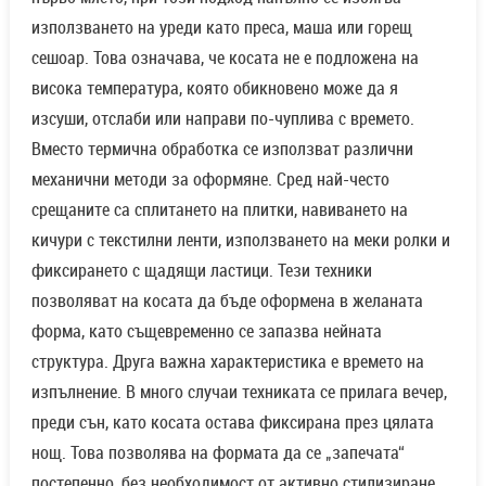
използването на уреди като преса, маша или горещ
сешоар. Това означава, че косата не е подложена на
висока температура, която обикновено може да я
изсуши, отслаби или направи по-чуплива с времето.
Вместо термична обработка се използват различни
механични методи за оформяне. Сред най-често
срещаните са сплитането на плитки, навиването на
кичури с текстилни ленти, използването на меки ролки и
фиксирането с щадящи ластици. Тези техники
позволяват на косата да бъде оформена в желаната
форма, като същевременно се запазва нейната
структура. Друга важна характеристика е времето на
изпълнение. В много случаи техниката се прилага вечер,
преди сън, като косата остава фиксирана през цялата
нощ. Това позволява на формата да се „запечата“
постепенно, без необходимост от активно стилизиране