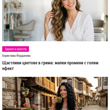
33€
30€
Здраве и красота
Борислава Йорданова
43€
46€
Детски бижута и аксесоари, които носят
Щастливи цветове в грима: малки промени с голям
усмивки – открий магията в HappyMarket.bg
ефект
http://happymarket.bg