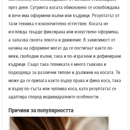
през деня. Сутринта косата обикновено се освобождава
и вече има оформени вълни или къдрици. Резултатът от
тази техника е изключително естествен. Косата не
изглежда твърде фиксирана или изкуствено оформена,
а запазва своята лекота и движение. В зависимост от
начина на оформяне могат да се постигнат както по-
меки, свободни вълни, така и по-изразени и дефинирани
къдрици. Също така техниката е много гъвкава и
подходяща за различни типове и дължини на косата. Тя
може да се прилага както върху права и фина коса, така
и върху по-гъста или чуплива коса, като резултатът се
адаптира според индивидуалните особености.
Причини за популярността