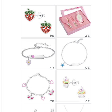
43€
19€
51€
55€
20€
59€