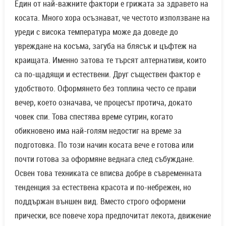
Един от най-важните фактори е грижата за здравето на
косата. Много хора осъзнават, че честото използване на
уреди с висока температура може да доведе до
увреждане на косъма, загуба на блясък и цъфтеж на
краищата. Именно затова те търсят алтернативи, които
са по-щадящи и естествени. Друг съществен фактор е
удобството. Оформянето без топлина често се прави
вечер, което означава, че процесът протича, докато
човек спи. Това спестява време сутрин, когато
обикновено има най-голям недостиг на време за
подготовка. По този начин косата вече е готова или
почти готова за оформяне веднага след събуждане.
Освен това техниката се вписва добре в съвременната
тенденция за естествена красота и по-небрежен, но
поддържан външен вид. Вместо строго оформени
прически, все повече хора предпочитат лекота, движение