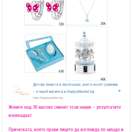
30€
33€
43€
46€
Детски бижута и аксесоари, които носят усмивки
– открий магията в HappyMarket.bg
http://happymarket.bg
Жените над 30 масово сменят този навик – резултатите
изненадват
Прическата, която прави лицето да изглежда по-младо и