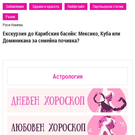
Забавления
Здраве и красота
Лайфстайл
Партньорски статии
Разни
Роси Нанева
Екскурзия до Карибския басейн: Мексико, Куба или
Доминикана за семейна почивка?
Астрология