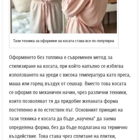
Тази техника за оформяне на косата става все по-популярна
Оформянето без топлина е съвременен метод за
стилизиране на косата, при който напълно се избягва
използването на уреди с висока температура като преса,
маша или горещ въздух от сешоар. Вместо това косата
се оформя по механичен начин, чрез различни техники,
които позволяват тя да придобие желаната форма
постепенно и по естествен път. Основният принцип на
тази техника е косата да бъде „научена“ да заема
определена форма, без да бъде подлагана на термично
въздействие. Това става чрез сплитане на плитки,