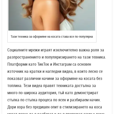
Тази техника за оформяне на косата става все по-популярна
Социалните мрежи играят изключително важна роля за
разпространението и популяризирането на тази техника.
Платформи като ТикТок и Инстаграм са основен
източник на кратки и нагледни видеа, в които лесно се
показват различни начини за оформяне на косата без
топлина. Тези видеа правят техниката достъпна за
много по-широка аудитория, тъй като демонстрират
стъпка по стъпка процеса по ясен и разбираем начин.
Дори хора без предишен опит в стилизирането на коса
могат лесно да я разберат и да я приложат сами у дома.