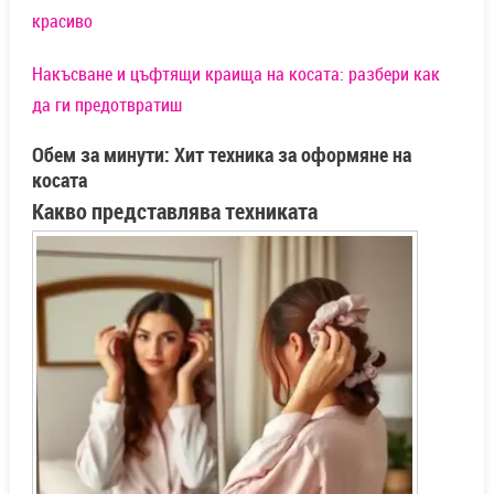
красиво
Накъсване и цъфтящи краища на косата: разбери как
да ги предотвратиш
Обем за минути: Хит техника за оформяне на
косата
Какво представлява техниката