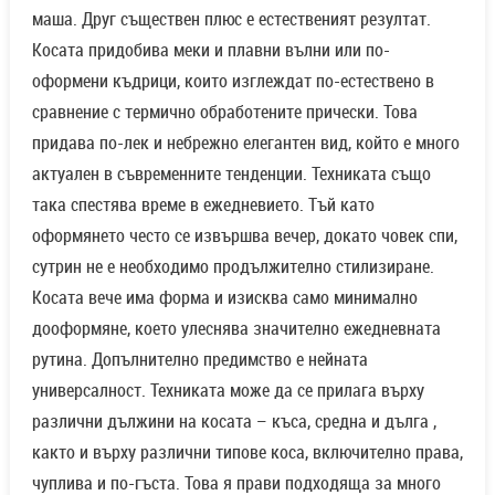
маша. Друг съществен плюс е естественият резултат.
Косата придобива меки и плавни вълни или по-
оформени къдрици, които изглеждат по-естествено в
сравнение с термично обработените прически. Това
придава по-лек и небрежно елегантен вид, който е много
актуален в съвременните тенденции. Техниката също
така спестява време в ежедневието. Тъй като
оформянето често се извършва вечер, докато човек спи,
сутрин не е необходимо продължително стилизиране.
Косата вече има форма и изисква само минимално
дооформяне, което улеснява значително ежедневната
рутина. Допълнително предимство е нейната
универсалност. Техниката може да се прилага върху
различни дължини на косата – къса, средна и дълга ,
както и върху различни типове коса, включително права,
чуплива и по-гъста. Това я прави подходяща за много