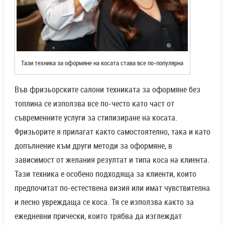
Тази техника за оформяне на косата става все по-популярна
Във фризьорските салони техниката за оформяне без
топлина се използва все по-често като част от
съвременните услуги за стилизиране на косата.
Фризьорите я прилагат както самостоятелно, така и като
допълнение към други методи за оформяне, в
зависимост от желания резултат и типа коса на клиента.
Тази техника е особено подходяща за клиенти, които
предпочитат по-естествена визия или имат чувствителна
и лесно увреждаща се коса. Тя се използва както за
ежедневни прически, които трябва да изглеждат