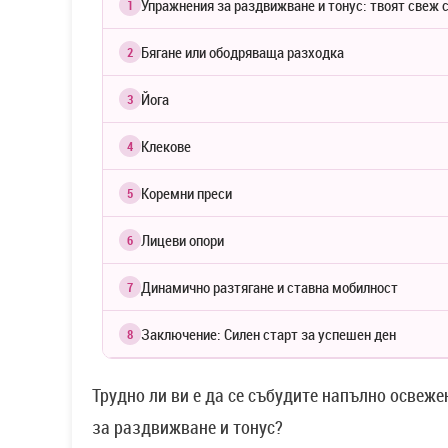
Упражнения за раздвижване и тонус: твоят свеж 
1
Бягане или ободряваща разходка
2
Йога
3
Клекове
4
Коремни преси
5
Лицеви опори
6
Динамично разтягане и ставна мобилност
7
Заключение: Силен старт за успешен ден
8
Трудно ли ви е да се събудите напълно освеже
за раздвижване и тонус?