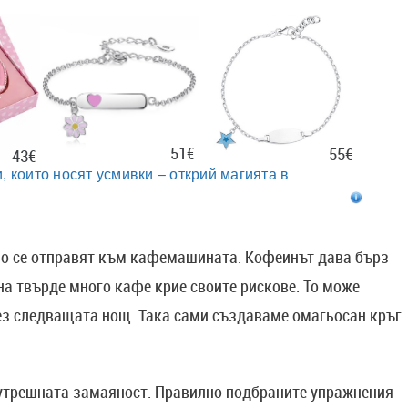
51€
55€
43€
, които носят усмивки – открий магията в
лно се отправят към кафемашината. Кофеинът дава бърз
 на твърде много кафе крие своите рискове. То може
рез следващата нощ. Така сами създаваме омагьосан кръг
сутрешната замаяност. Правилно подбраните упражнения