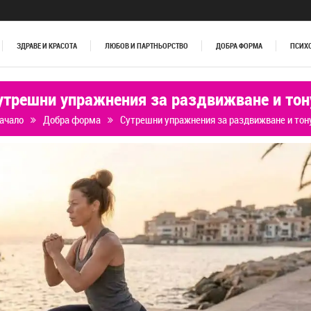
ЗДРАВЕ И КРАСОТА
ЛЮБОВ И ПАРТНЬОРСТВО
ДОБРА ФОРМА
ПСИХ
утрешни упражнения за раздвижване и тон
ачало
Добра форма
Сутрешни упражнения за раздвижване и тон