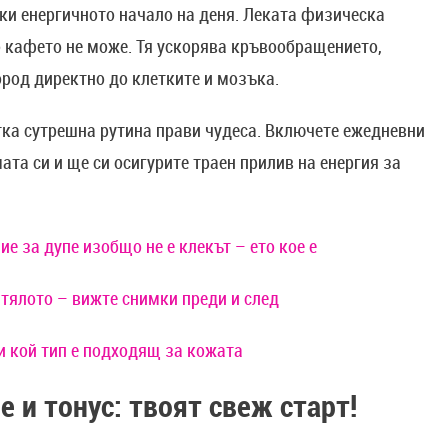
ки енергичното начало на деня. Леката физическа
о кафето не може. Тя ускорява кръвообращението,
ород директно до клетките и мозъка.
тка сутрешна рутина прави чудеса. Включете ежедневни
та си и ще си осигурите траен прилив на енергия за
е за дупе изобщо не е клекът – ето кое е
 тялото – вижте снимки преди и след
и кой тип е подходящ за кожата
 и тонус: твоят свеж старт!