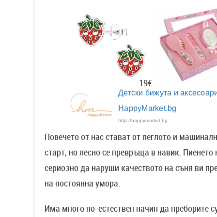
19€
Детски бижута и аксесоари
HappyMarket.bg
http://happymarket.bg
Повечето от нас стават от леглото и машина
старт, но лесно се превръща в навик. Пиенето
сериозно да наруши качеството на съня ви п
на постоянна умора.
Има много по-естествен начин да преборите 