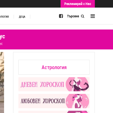
Рекламирай с Нас
Търсене
ОЛОГИЯ
ДЕЦА
ус
ус
Астрология