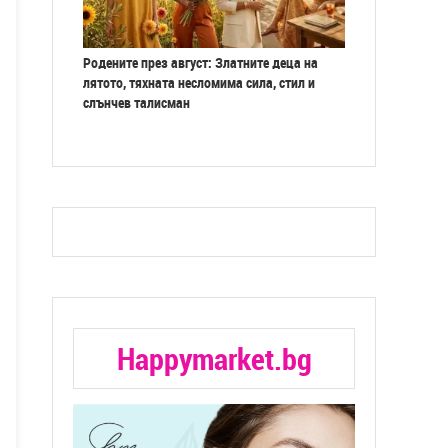
Родените през август: Златните деца на
лятото, тяхната несломима сила, стил и
слънчев талисман
Happymarket.bg