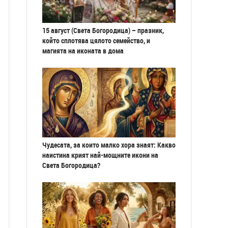
15 август (Света Богородица) – празник,
който сплотява цялото семейство, и
магията на иконата в дома
Чудесата, за които малко хора знаят: Какво
наистина крият най-мощните икони на
Света Богородица?