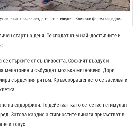
сутрешният крос зарежда тялото с енергия. Влез във форма още днес!
ичен старт на деня. Те спадат към най-достъпните и
с.
 се отърсите от сънливостта. Свежият въздух и
на мелатонин и събуждат мозъка мигновено. Дори
улира сърдечния ритъм. Кръвообращението се засилва и
клетка.
не на ендорфини. Те действат като естествен стимулант
пред. Затова кардио активностите винаги присъстват в
не и тонус.