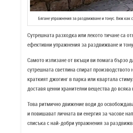
Бягане упражнения за раздвижване и тонус. Виж как 
Сутрешната разходка или лекото тичане са отл
ефективни упражнения за раздвижване и тону
Самото излизане от вкъщи ви помага бързо да
сутрешната светлина спират производството 
краткият джогинг в парка или квартала стим
доставя ценни хранителни вещества до всяка 
Това ритмично движение води до освобождава
и повишават личната ви енергия за часове на
списъка с най-добри упражнения за раздвижва