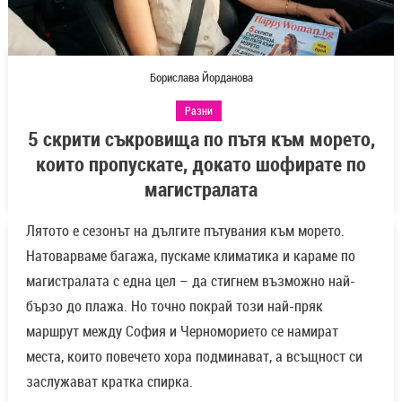
Борислава Йорданова
Разни
5 скрити съкровища по пътя към морето,
които пропускате, докато шофирате по
магистралата
Лятото е сезонът на дългите пътувания към морето.
Натоварваме багажа, пускаме климатика и караме по
магистралата с една цел – да стигнем възможно най-
бързо до плажа. Но точно покрай този най-пряк
маршрут между София и Черноморието се намират
места, които повечето хора подминават, а всъщност си
заслужават кратка спирка.