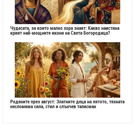
Чудесата, за които малко хора знаят: Какво наистина
крият най-мощните икони на Света Богородица?
Родените през август: Златните деца на лятото, тяхната
несломима сила, стил и слънчев талисман