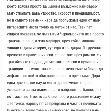
което трябва просто да „минем възможно най-бързо“.
Магистралата дава удобство, скорост и предвидимост,
но в същото време ни кара да пропускаме едни от най-
интересните места точно на метри от нас. Тези пет
спирки показват, че пътят към Черноморието не е просто
транзитна зона, а жив маршрут, през който минават
хиляди години история, култура и традиции. От древните
крепости и праисторическите пластове, през римските и
тракийските градове, до местните винени и кулинарни
традиции – всичко това е разположено съвсем близо до
асфалта, по който обикновено просто прелитаме. Дори
една-две кратки паузи могат да променят изцяло
усещането за пътуването, да го направят по-бавно, но и
по-смислено. Вместо да бъде просто разстояние между
две точки, маршрутът се превръща в част от почивката .
И може би точно това е най-важното, че понякога най-