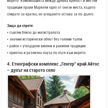
морето. Комбинацията между древна крепост и местни
традиции прави Маркели едно от онези места, където
спирате за кратко, но усещането остава за по-дълго.
Защо да спрете:
• съвсем близо до магистралата
• значим исторически обект без големи тълпи
• район с утвърдени винени и ракиени традиции
• приятна и различна пауза по пътя към морето
4. Етнографски комплекс „Генгер“ край Айтос
– духът на старото село