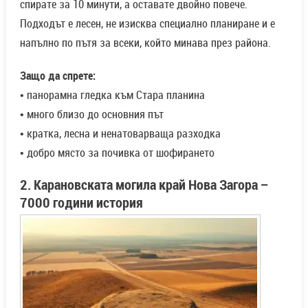
спирате за 10 минути, а оставате двойно повече.
Подходът е лесен, не изисква специално планиране и е
напълно по пътя за всеки, който минава през района.
Защо да спрете:
• панорамна гледка към Стара планина
• много близо до основния път
• кратка, лесна и ненатоварваща разходка
• добро място за почивка от шофирането
2. Карановската могила край Нова Загора –
7000 години история