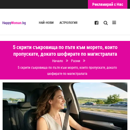
Рекламирай с Нас
Търсене
Happy
Woman
.bg
НАЙ-НОВИ
АСТРОЛОГИЯ
5 скрити съкровища по пътя към морето, които
пропускате, докато шофирате по магистралата
Начало
Разни
5 скрити съкровища по пътя към морето, които пропускате, докато
шофирате по магистралата