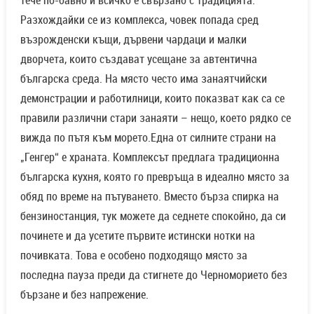
тече по-бавно и всичко е свързано с традицията.
Разхождайки се из комплекса, човек попада сред
възрожденски къщи, дървени чардаци и малки
дворчета, които създават усещане за автентична
българска среда. На място често има занаятчийски
демонстрации и работилници, които показват как са се
правили различни стари занаяти – нещо, което рядко се
вижда по пътя към морето.Една от силните страни на
„Генгер“ е храната. Комплексът предлага традиционна
българска кухня, която го превръща в идеално място за
обяд по време на пътуването. Вместо бърза спирка на
бензиностанция, тук можете да седнете спокойно, да си
починете и да усетите първите истински нотки на
почивката. Това е особено подходящо място за
последна пауза преди да стигнете до Черноморието без
бързане и без напрежение.