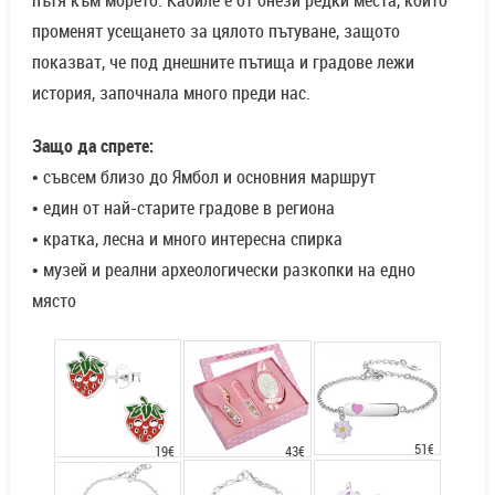
пътя към морето. Кабиле е от онези редки места, които
променят усещането за цялото пътуване, защото
показват, че под днешните пътища и градове лежи
история, започнала много преди нас.
Защо да спрете:
• съвсем близо до Ямбол и основния маршрут
• един от най-старите градове в региона
• кратка, лесна и много интересна спирка
• музей и реални археологически разкопки на едно
място
51€
43€
19€