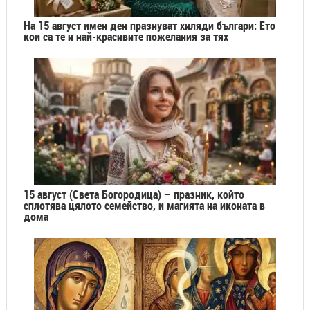
На 15 август имен ден празнуват хиляди българи: Ето
кои са те и най-красивите пожелания за тях
15 август (Света Богородица) – празник, който
сплотява цялото семейство, и магията на иконата в
дома