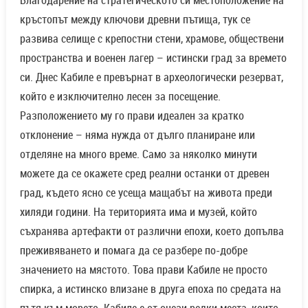
Благодарение на стратегическото си местоположение на
кръстопът между ключови древни пътища, тук се
развива селище с крепостни стени, храмове, обществени
пространства и военен лагер – истински град за времето
си. Днес Кабиле е превърнат в археологически резерват,
който е изключително лесен за посещение.
Разположението му го прави идеален за кратко
отклонение – няма нужда от дълго планиране или
отделяне на много време. Само за няколко минути
можете да се окажете сред реални останки от древен
град, където ясно се усеща мащабът на живота преди
хиляди години. На територията има и музей, който
съхранява артефакти от различни епохи, което допълва
преживяването и помага да се разбере по-добре
значението на мястото. Това прави Кабиле не просто
спирка, а истинско влизане в друга епоха по средата на