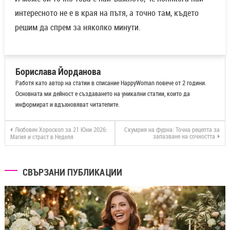
интересното не е в края на пътя, а точно там, където
решим да спрем за няколко минути.
Борислава Йорданова
Работя като автор на статии в списание HappyWoman повече от 2 години.
Основната ми дейност е създаването на уникални статии, които да
информират и вдъхновяват читателите.
Любовен Хороскоп за 21 Юни 2026:
Скумрия на фурна: Точна рецепта за
запазване на сочността
Магия и страст в Неделя
СВЪРЗАНИ ПУБЛИКАЦИИ