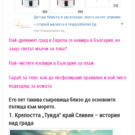
33€
46€
46€
Детски бижута и аксесоари, които носят усмивки
– открий магията в HappyMarket.bg
http://happymarket.bg
Най-древният град в Европа се намира в България, но
защо светът мълчи за това?
Най-чистите язовири в България за плаж
Скраб за тяло: как да ексфолираме правилно и кой тип е
подходящ за кожата
Ето пет такива съкровища близо до основните
пътища към морето.
1. Крепостта „Туида“ край Сливен – история
над града