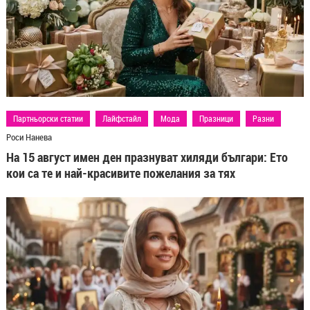
Партньорски статии
Лайфстайл
Мода
Празници
Разни
Роси Нанева
На 15 август имен ден празнуват хиляди българи: Ето
кои са те и най-красивите пожелания за тях