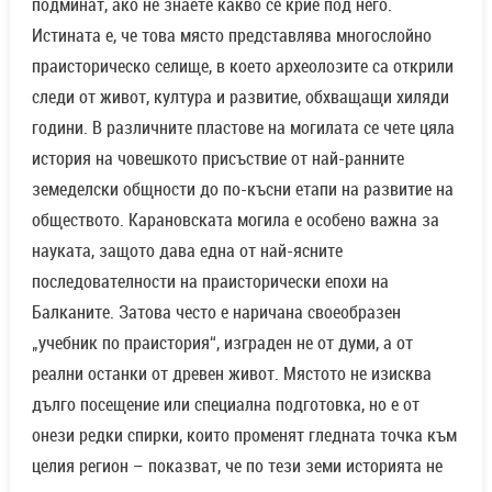
подминат, ако не знаете какво се крие под него.
Истината е, че това място представлява многослойно
праисторическо селище, в което археолозите са открили
следи от живот, култура и развитие, обхващащи хиляди
години. В различните пластове на могилата се чете цяла
история на човешкото присъствие от най-ранните
земеделски общности до по-късни етапи на развитие на
обществото. Карановската могила е особено важна за
науката, защото дава една от най-ясните
последователности на праисторически епохи на
Балканите. Затова често е наричана своеобразен
„учебник по праистория“, изграден не от думи, а от
реални останки от древен живот. Мястото не изисква
дълго посещение или специална подготовка, но е от
онези редки спирки, които променят гледната точка към
целия регион – показват, че по тези земи историята не