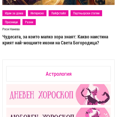
Идеи за дома
Интересно
Лайфстайл
Партньорски статии
Празници
Разни
Роси Нанева
Чудесата, за които малко хора знаят: Какво наистина
крият най-мощните икони на Света Богородица?
Астрология