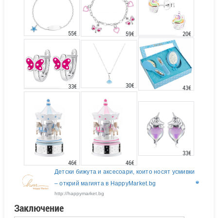
55€
20€
59€
30€
33€
43€
33€
46€
46€
Детски бижута и аксесоари, които носят усмивки
– открий магията в HappyMarket.bg
http://happymarket.bg
Заключение