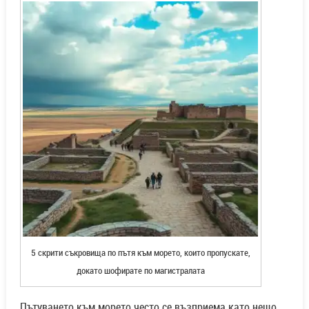
5 скрити съкровища по пътя към морето, които пропускате,
докато шофирате по магистралата
Пътуването към морето често се възприема като нещо,