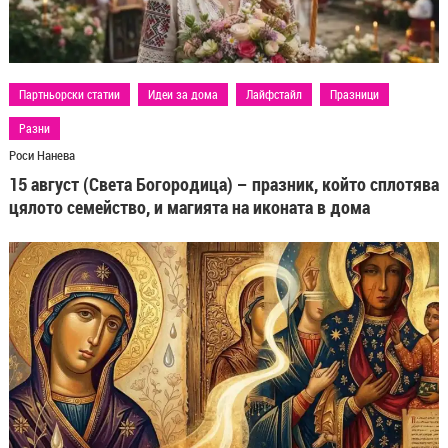
Партньорски статии
Идеи за дома
Лайфстайл
Празници
Разни
Роси Нанева
15 август (Света Богородица) – празник, който сплотява
цялото семейство, и магията на иконата в дома