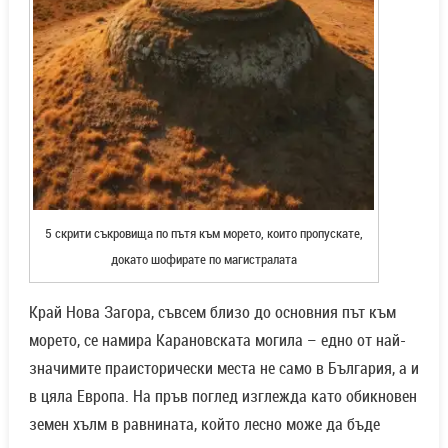
5 скрити съкровища по пътя към морето, които пропускате,
докато шофирате по магистралата
Край Нова Загора, съвсем близо до основния път към
морето, се намира Карановската могила – едно от най-
значимите праисторически места не само в България, а и
в цяла Европа. На пръв поглед изглежда като обикновен
земен хълм в равнината, който лесно може да бъде