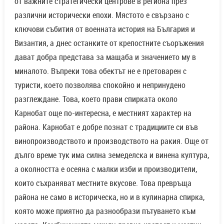
от важните стратегически центрове в региона през
различни исторически епохи. Мястото е свързано с
ключови събития от военната история на България и
Византия, а днес останките от крепостните съоръжения
дават добра представа за мащаба и значението му в
миналото. Въпреки това обектът не е претоварен с
туристи, което позволява спокойно и непринудено
разглеждане. Това, което прави спирката около
Карнобат още по-интересна, е местният характер на
района. Карнобат е добре познат с традициите си във
винопроизводството и производството на ракия. Още от
дълго време тук има силна земеделска и винена култура,
а околността е осеяна с малки изби и производители,
които съхраняват местните вкусове. Това превръща
района не само в историческа, но и в кулинарна спирка,
която може приятно да разнообрази пътуването към