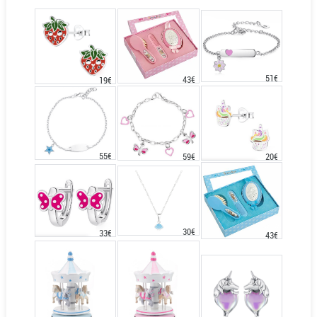
51€
43€
19€
55€
20€
59€
30€
33€
43€