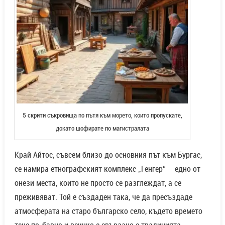
5 скрити съкровища по пътя към морето, които пропускате,
докато шофирате по магистралата
Край Айтос, съвсем близо до основния път към Бургас,
се намира етнографският комплекс „Генгер“ – едно от
онези места, които не просто се разглеждат, а се
преживяват. Той е създаден така, че да пресъздаде
атмосферата на старо българско село, където времето