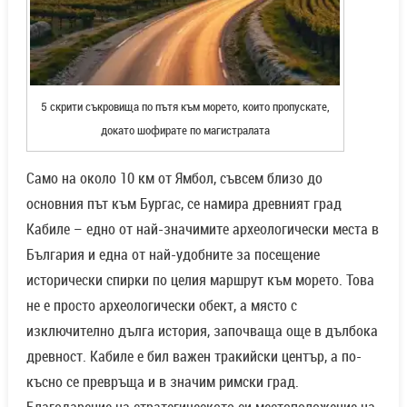
5 скрити съкровища по пътя към морето, които пропускате,
докато шофирате по магистралата
Само на около 10 км от Ямбол, съвсем близо до
основния път към Бургас, се намира древният град
Кабиле – едно от най-значимите археологически места в
България и една от най-удобните за посещение
исторически спирки по целия маршрут към морето. Това
не е просто археологически обект, а място с
изключително дълга история, започваща още в дълбока
древност. Кабиле е бил важен тракийски център, а по-
късно се превръща и в значим римски град.