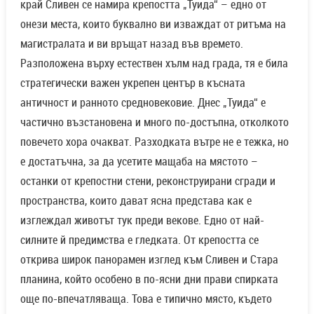
край Сливен се намира крепостта „Туида“ – едно от
онези места, които буквално ви изваждат от ритъма на
магистралата и ви връщат назад във времето.
Разположена върху естествен хълм над града, тя е била
стратегически важен укрепен център в късната
античност и ранното средновековие. Днес „Туида“ е
частично възстановена и много по-достъпна, отколкото
повечето хора очакват. Разходката вътре не е тежка, но
е достатъчна, за да усетите мащаба на мястото –
останки от крепостни стени, реконструирани сгради и
пространства, които дават ясна представа как е
изглеждал животът тук преди векове. Едно от най-
силните й предимства е гледката. От крепостта се
открива широк панорамен изглед към Сливен и Стара
планина, който особено в по-ясни дни прави спирката
още по-впечатляваща. Това е типично място, където