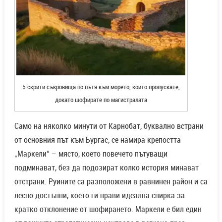
5 скрити съкровища по пътя към морето, които пропускате,
докато шофирате по магистралата
Само на няколко минути от Карнобат, буквално встрани
от основния път към Бургас, се намира крепостта
„Маркели“ – място, което повечето пътуващи
подминават, без да подозират колко история минават
отстрани. Руините са разположени в равнинен район и са
лесно достъпни, което ги прави идеална спирка за
кратко отклонение от шофирането. Маркели е бил един