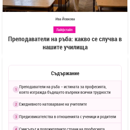
Ива Йовкова
Лайфстайл
Преподаватели на ръба: какво се случва в
нашите училища
Съдържание
Преподаватели на ръба – истината за професията,
1
която изгражда бъдещето въпреки всички трудности
Ежедневното натоварване на учителите
2
Предизвикателства в отношенията с ученици и родители
3
Смисълът и положителните страни на професията
4