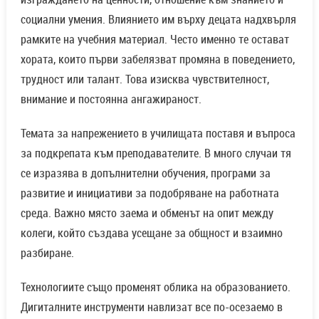
социални умения. Влиянието им върху децата надхвърля
рамките на учебния материал. Често именно те остават
хората, които първи забелязват промяна в поведението,
трудност или талант. Това изисква чувствителност,
внимание и постоянна ангажираност.
Темата за напрежението в училищата поставя и въпроса
за подкрепата към преподавателите. В много случаи тя
се изразява в допълнителни обучения, програми за
развитие и инициативи за подобряване на работната
среда. Важно място заема и обменът на опит между
колеги, който създава усещане за общност и взаимно
разбиране.
Технологиите също променят облика на образованието.
Дигиталните инструменти навлизат все по-осезаемо в