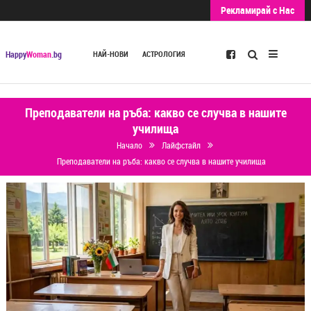
Рекламирай с Нас
Търсене
Happy
Woman
.bg
НАЙ-НОВИ
АСТРОЛОГИЯ
Преподаватели на ръба: какво се случва в нашите
училища
Начало
Лайфстайл
Преподаватели на ръба: какво се случва в нашите училища