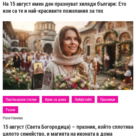
На 15 август имен ден празнуват хиляди българи: Ето
кои са те и най-красивите пожелания за тях
Партньорски статии
Идеи за дома
Лайфстайл
Празници
Разни
Роси Нанева
15 август (Света Богородица) – празник, който сплотява
цялото семейство, и магията на иконата в дома