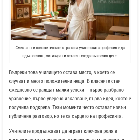
Смисълът и положителните страни на учителската професия е да
вдъхновяват, мотивират и оставят следа във всяко дете.
Въпреки това училището остава място, в което се
случват и много положителни неща. В класните стаи
ежедневно се раждат малки успехи – първо разбрано
уравнение, първо уверено изказване, първа идея, която е
получила подкрепа. Тези моменти често остават извън
публичния разговор, но те са сърцето на професията.
Учителите продължават да играят ключова роля в
изграждането на ценности, отношение към знанието и