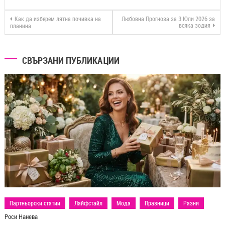
Как да изберем лятна почивка на
Любовна Прогноза за 3 Юли 2026 за
всяка зодия
планина
СВЪРЗАНИ ПУБЛИКАЦИИ
Партньорски статии
Лайфстайл
Мода
Празници
Разни
Роси Нанева