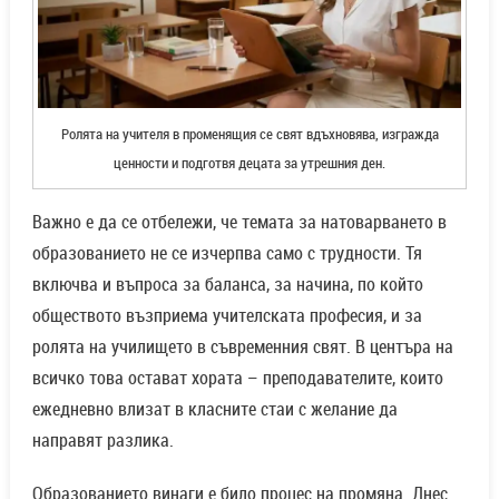
Ролята на учителя в променящия се свят вдъхновява, изгражда
ценности и подготвя децата за утрешния ден.
Важно е да се отбележи, че темата за натоварването в
образованието не се изчерпва само с трудности. Тя
включва и въпроса за баланса, за начина, по който
обществото възприема учителската професия, и за
ролята на училището в съвременния свят. В центъра на
всичко това остават хората – преподавателите, които
ежедневно влизат в класните стаи с желание да
направят разлика.
Образованието винаги е било процес на промяна. Днес