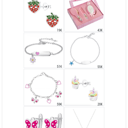
43€
19€
51€
55€
20€
59€