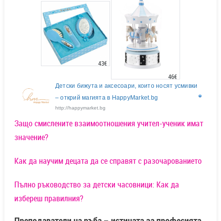
43€
46€
Детски бижута и аксесоари, които носят усмивки
– открий магията в HappyMarket.bg
http://happymarket.bg
Защо смислените взаимоотношения учител-ученик имат
значение?
Как да научим децата да се справят с разочарованието
Пълно ръководство за детски часовници: Как да
избереш правилния?
Преподаватели на ръба – истината за професията,