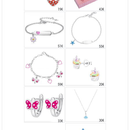
43€
19€
51€
55€
20€
59€
30€
33€