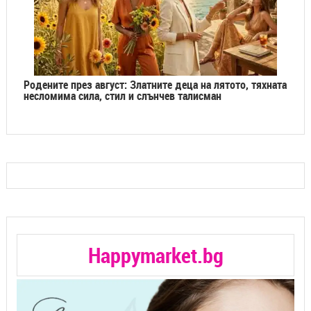
Родените през август: Златните деца на лятото, тяхната
несломима сила, стил и слънчев талисман
Happymarket.bg