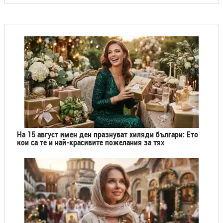
На 15 август имен ден празнуват хиляди българи: Ето
кои са те и най-красивите пожелания за тях