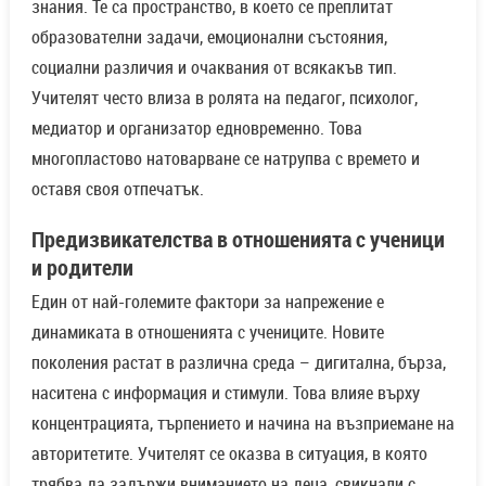
знания. Те са пространство, в което се преплитат
образователни задачи, емоционални състояния,
социални различия и очаквания от всякакъв тип.
Учителят често влиза в ролята на педагог, психолог,
медиатор и организатор едновременно. Това
многопластово натоварване се натрупва с времето и
оставя своя отпечатък.
Предизвикателства в отношенията с ученици
и родители
Един от най-големите фактори за напрежение е
динамиката в отношенията с учениците. Новите
поколения растат в различна среда – дигитална, бърза,
наситена с информация и стимули. Това влияе върху
концентрацията, търпението и начина на възприемане на
авторитетите. Учителят се оказва в ситуация, в която
трябва да задържи вниманието на деца, свикнали с