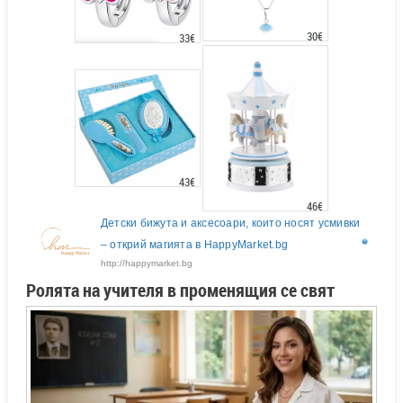
30€
33€
43€
46€
Детски бижута и аксесоари, които носят усмивки
– открий магията в HappyMarket.bg
http://happymarket.bg
Ролята на учителя в променящия се свят