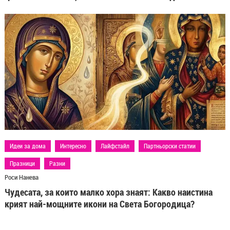
Идеи за дома
Интересно
Лайфстайл
Партньорски статии
Празници
Разни
Роси Нанева
Чудесата, за които малко хора знаят: Какво наистина
крият най-мощните икони на Света Богородица?