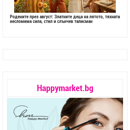
Родените през август: Златните деца на лятото, тяхната
несломима сила, стил и слънчев талисман
Happymarket.bg