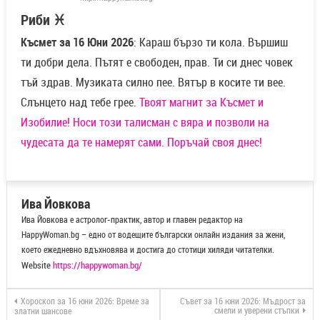
Риби ♓
Късмет за 16 Юни 2026
: Караш бързо ти кола. Вършиш
ти добри дела. Пътят е свободен, прав. Ти си днес човек
тъй здрав. Музиката силно пее. Вятър в косите ти вее.
Слънцето над тебе грее.
Твоят магнит за Късмет и
Изобилие! Носи този талисман с вяра и позволи на
чудесата да те намерят сами. Поръчай своя днес!
Ива Йовкова
Ива Йовкова е астролог-практик, автор и главен редактор на
HappyWoman.bg – едно от водещите български онлайн издания за жени,
което ежедневно вдъхновява и достига до стотици хиляди читателки.
Website
https://happywoman.bg/
Хороскоп за 16 юни 2026: Време за
Съвет за 16 юни 2026: Мъдрост за
смели и уверени стъпки
златни шансове