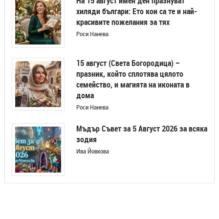
На 15 август имен ден празнуват
хиляди българи: Ето кои са те и най-
красивите пожелания за тях
Роси Нанева
15 август (Света Богородица) –
празник, който сплотява цялото
семейство, и магията на иконата в
дома
Роси Нанева
Мъдър Съвет за 5 Август 2026 за всяка
зодия
Ива Йовкова