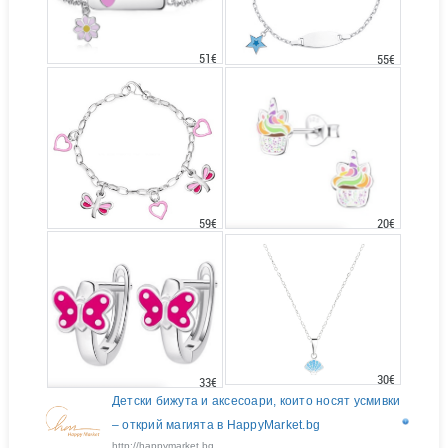
51€
55€
20€
59€
30€
33€
Детски бижута и аксесоари, които носят усмивки
– открий магията в HappyMarket.bg
http://happymarket.bg