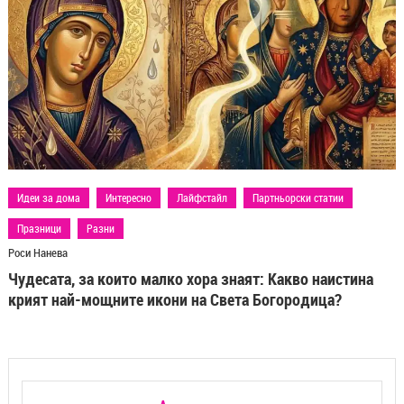
Идеи за дома
Интересно
Лайфстайл
Партньорски статии
Празници
Разни
Роси Нанева
Чудесата, за които малко хора знаят: Какво наистина
крият най-мощните икони на Света Богородица?