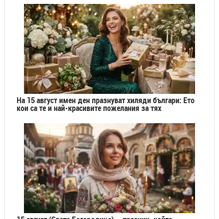
На 15 август имен ден празнуват хиляди българи: Ето
кои са те и най-красивите пожелания за тях