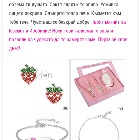
обзема ти душата. Сокът сладък те опива. Усмивка
лицето покрива. Слънцето топло пече. Късметът към
тебе тече. Чувстваш се безкрай добре.
Твоят магнит за
Късмет и Изобилие! Носи този талисман с вяра и
позволи на чудесата да те намерят сами. Поръчай своя
днес!
43€
19€