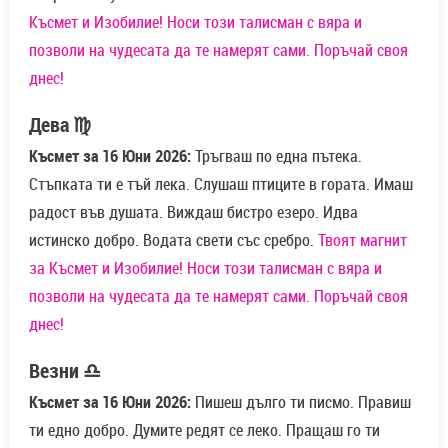
Късмет и Изобилие! Носи този талисман с вяра и
позволи на чудесата да те намерят сами. Поръчай своя
днес!
Дева ♍
Късмет за 16 Юни 2026:
Тръгваш по една пътека.
Стъпката ти е тъй лека. Слушаш птиците в гората. Имаш
радост във душата. Виждаш бистро езеро. Идва
истинско добро. Водата свети със сребро.
Твоят магнит
за Късмет и Изобилие! Носи този талисман с вяра и
позволи на чудесата да те намерят сами. Поръчай своя
днес!
Везни ♎
Късмет за 16 Юни 2026:
Пишеш дълго ти писмо. Правиш
ти едно добро. Думите редят се леко. Пращаш го ти