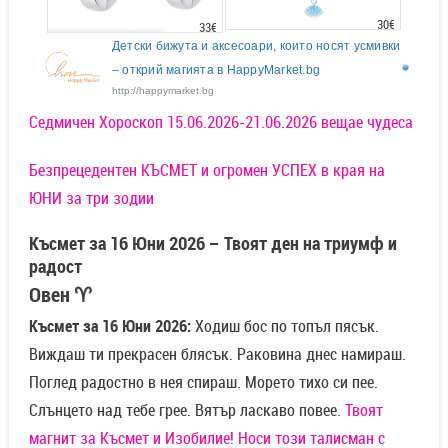
30€
33€
Детски бижута и аксесоари, които носят усмивки
– открий магията в HappyMarket.bg
http://happymarket.bg
Седмичен Хороскоп 15.06.2026-21.06.2026 вещае чудеса
Безпрецедентен КЪСМЕТ и огромен УСПЕХ в края на
ЮНИ за три зодии
Късмет за 16 Юни 2026 – Твоят ден на триумф и
радост
Овен ♈
Късмет за 16 Юни 2026:
Ходиш бос по топъл пясък.
Виждаш ти прекрасен блясък. Раковина днес намираш.
Поглед радостно в нея спираш. Морето тихо си пее.
Слънцето над тебе грее. Вятър ласкаво повее.
Твоят
магнит за Късмет и Изобилие! Носи този талисман с