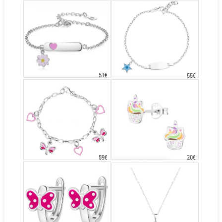
51€
55€
20€
59€