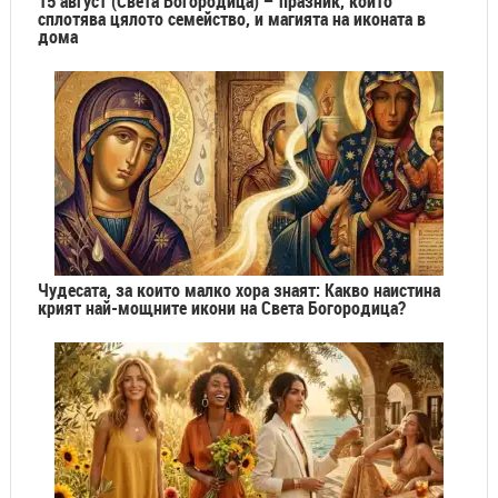
15 август (Света Богородица) – празник, който
сплотява цялото семейство, и магията на иконата в
дома
Чудесата, за които малко хора знаят: Какво наистина
крият най-мощните икони на Света Богородица?