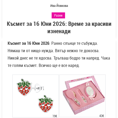
Ива Йовкова
Разни
Късмет за 16 Юни 2026: Време за красиви
изненади
Късмет за 16 Юни 2026
: Ранно слънце те събужда.
Нямаш ти от нищо нужда. Вятър нежно те докосва.
Никой днес не те ядосва. Тръгваш бодро ти напред. Чака
те голям късмет. Всичко ще е все наред.
43€
19€