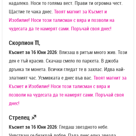
надалеко. Носи то голяма вест. Прави ти огромна чест.
Щастие те чака днес.
Твоят магнит за Късмет и
Изобилие! Носи този талисман с вяра и позволи на
чудесата да те намерят сами. Поръчай своя днес!
Скорпион ♏
Късмет за 16 Юни 2026
: Влизаш в ритъм много жив. Този
ден е тъй красив. Скачаш смело по паркета. В джоба
дрънка ти монета. Всички гледат те в захлас. Идва най-
златният час. Усмивката е днес във вас.
Твоят магнит за
Късмет и Изобилие! Носи този талисман с вяра и
позволи на чудесата да те намерят сами. Поръчай своя
днес!
Стрелец ♐
Късмет за 16 Юни 2026
: Гледаш звездното небе.
Чувстваш се безкрай добре. Пада днес една звезда.