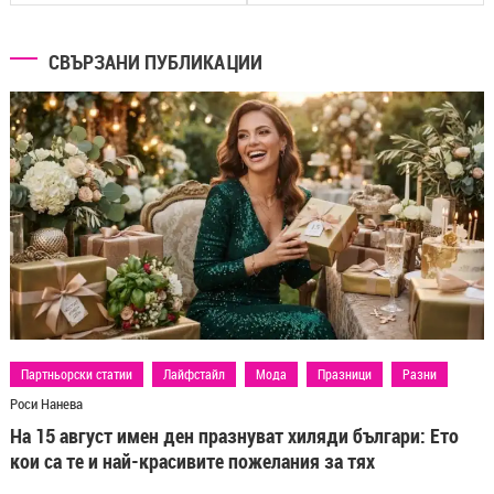
СВЪРЗАНИ ПУБЛИКАЦИИ
Партньорски статии
Лайфстайл
Мода
Празници
Разни
Роси Нанева
На 15 август имен ден празнуват хиляди българи: Ето
кои са те и най-красивите пожелания за тях