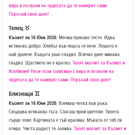
вяра и позволи на чудесата да те намерят сами.
Поръчай своя днес!
Телец ♉
Късмет за 16 Юни 2026
: Месиш пухкаво тесто. Идва
истинско добро. Хлябът във пещта се пече. Лошото е
най-далече. Къщата ухае сладко. Всичко днес минава
гладко. Щастието не е кратко.
Твоят магнит за Късмет и
Изобилие! Носи този талисман с вяра и позволи на
чудесата да те намерят сами. Поръчай своя днес!
Близнаци ♊
Късмет за 16 Юни 2026
: Вземаш четка във ръка.
Свършва всякаква тъга. Слагаш ярки цветове. Твоето
сърце зове. Картината е тъй красива. Мъката от теб си
отива. Чиста радост те залива.
Твоят магнит за Късмет и