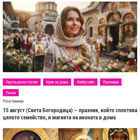
Партньорски статии
Идеи за дома
Лайфстайл
Празници
Разни
Роси Нанева
15 август (Света Богородица) – празник, който сплотява
цялото семейство, и магията на иконата в дома