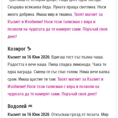
Свършва всякаква беда. Луната праща светлина. Носи
много добрина. Имаш мир и тишина.
Твоят магнит за
Късмет и Изобилие! Носи този талисман с вяра и
позволи на чудесата да те намерят сами. Поръчай своя
днес!
Козирог ♑
Късмет за 16 Юни 2026:
Вдигаш тост със пълна чаша.
Радостта е вече наша. Пиеш сладка лимонада. Чака те
една награда. Смееш се със глас голям. Няма вече капка
срам. Имаш щастие ти там.
Твоят магнит за Късмет и
Изобилие! Носи този талисман с вяра и позволи на
чудесата да те намерят сами. Поръчай своя днес!
Водолей ♒
Късмет за 16 Юни 2026
: Откъсваш грозд от лозата. Мир