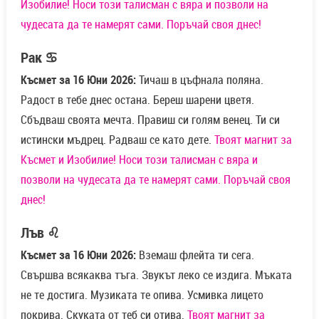
Изобилие! Носи този талисман с вяра и позволи на
чудесата да те намерят сами. Поръчай своя днес!
Рак ♋
Късмет за 16 Юни 2026:
Тичаш в цъфнала поляна.
Радост в тебе днес остана. Береш шарени цветя.
Сбъдваш своята мечта. Правиш си голям венец. Ти си
истински мъдрец. Радваш се като дете.
Твоят магнит за
Късмет и Изобилие! Носи този талисман с вяра и
позволи на чудесата да те намерят сами. Поръчай своя
днес!
Лъв ♌
Късмет за 16 Юни 2026:
Вземаш флейта ти сега.
Свършва всякаква тъга. Звукът леко се издига. Мъката
не те достига. Музиката те опива. Усмивка лицето
покрива. Скуката от теб си отива.
Твоят магнит за