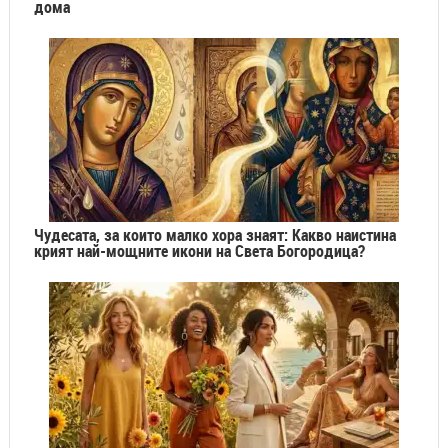
дома
Чудесата, за които малко хора знаят: Какво наистина
крият най-мощните икони на Света Богородица?