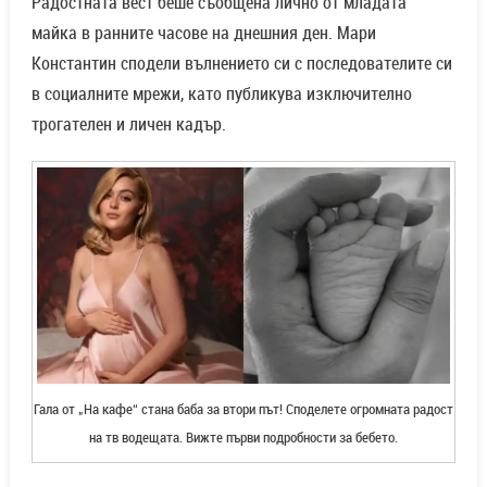
Радостната вест беше съобщена лично от младата
майка в ранните часове на днешния ден. Мари
Константин сподели вълнението си с последователите си
в социалните мрежи, като публикува изключително
трогателен и личен кадър.
Гала от „На кафе“ стана баба за втори път! Споделете огромната радост
на тв водещата. Вижте първи подробности за бебето.