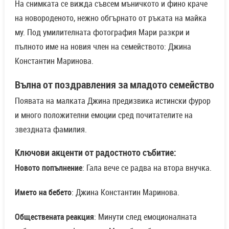
На снимката се вижда съвсем мъничкото и фино краче
на новороденото, нежно обгърнато от ръката на майка
му. Под умилителната фотография Мари разкри и
пълното име на новия член на семейството: Джина
Константин Маринова.
Вълна от поздравления за младото семейство
Появата на малката Джина предизвика истински фурор
и много положителни емоции сред почитателите на
звездната фамилия.
Ключови акценти от радостното събитие:
Новото попълнение
: Гала вече се радва на втора внучка.
Името на бебето
: Джина Константин Маринова.
Обществената реакция
: Минути след емоционалната