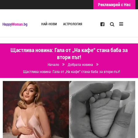
Рекламирай с Нас
Търсене
Happy
Woman
.bg
НАЙ-НОВИ
АСТРОЛОГИЯ
Щастлива новина: Гала от „На кафе“ стана баба за
втори път!
Начало
Добрата новина
Щастлива новина: Гала от „На кафе“ стана баба за втори път!