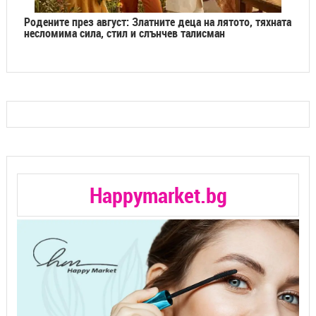
Родените през август: Златните деца на лятото, тяхната
несломима сила, стил и слънчев талисман
Happymarket.bg