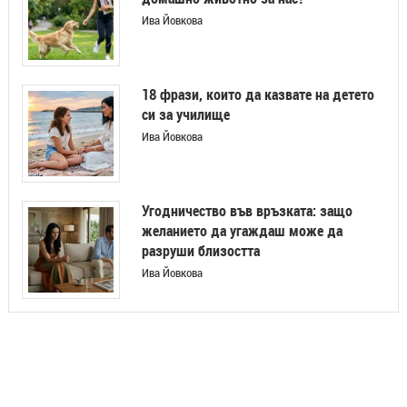
Ива Йовкова
18 фрази, които да казвате на детето
си за училище
Ива Йовкова
Угодничество във връзката: защо
желанието да угаждаш може да
разруши близостта
Ива Йовкова