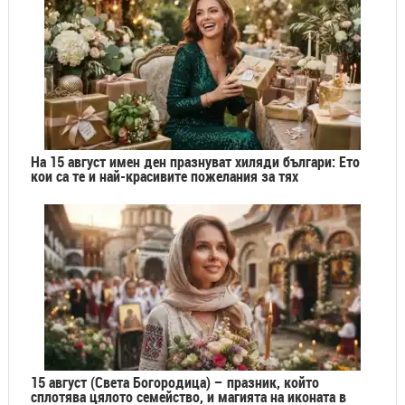
На 15 август имен ден празнуват хиляди българи: Ето
кои са те и най-красивите пожелания за тях
15 август (Света Богородица) – празник, който
сплотява цялото семейство, и магията на иконата в