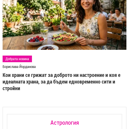
Добрата новина
Борислава Йорданова
Кои храни се грижат за доброто ни настроение и коя е
идеалната храна, за да бъдем едновременно сити и
стройни
Астрология