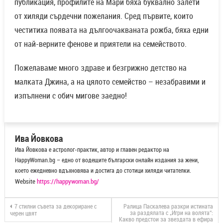
публикация, профилите на Мари бяха буквално залети
от хиляди сърдечни пожелания. Сред първите, които
честитиха появата на дългоочакваната рожба, бяха едни
от най-верните фенове и приятели на семейството.
Пожелаваме много здраве и безгрижно детство на
малката Джина, а на цялото семейство – незабравими и
изпълнени с обич мигове заедно!
Ива Йовкова
Ива Йовкова е астролог-практик, автор и главен редактор на
HappyWoman.bg – едно от водещите български онлайн издания за жени,
което ежедневно вдъхновява и достига до стотици хиляди читателки.
Website
https://happywoman.bg/
7 стилни съвета за декориране с
Ралица Паскалева разкри истината
за раздялата с „Игри на волята“:
черен цвят
Какво предстои за звездата в ефира