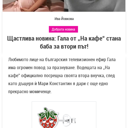
Ива Йовкова
Добрата новина
Щастлива новина: Гала от „На кафе“ стана
баба за втори път!
Любимото лице на българския телевизионен ефир Гала
има огромен повод за празнуване. Водещата на „На
кафе“ официално посрещна своята втора внучка, след
като дъщеря ѝ Мари Константин я дари с още едно
прекрасно момиченце.