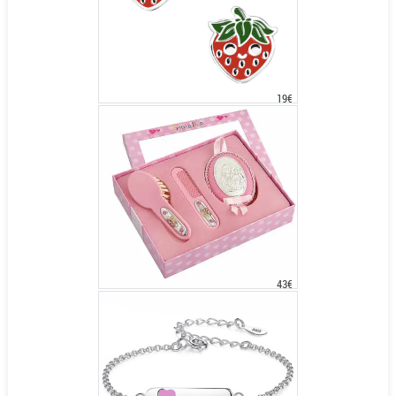
19€
43€