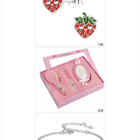
19€
43€