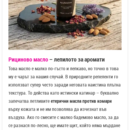
Рициново масло
– лепилото за аромати
Това масло е малко по-гъсто и лепкаво, но точно в това
му е чарът за нашия случай. В природните репеленти го
използват супер често заради неговата наистина плътна
текстура. То действа като истински катинар – буквално
запечатва летливите
етерични масла против комари
върху кожата и не им позволява да изчезнат във
въздуха. Ако го смесите с малко бадемово масло, за да
се разнася по-лесно, ще имате щит, който няма мърдане