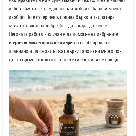
избор. Смята се за едно от най-добрите базови масла
изобщо. То е супер леко, попива бързо и хидратира
кожата уникално добре, без да я кара да лепне.
Неговата работа в случая е да помогне на избраните
етерични масла против комари
да се абсорбират
правилно и да се задържат върху тялото ви много по-
дълго време, отколкото ако сте ги сложили без нищо.