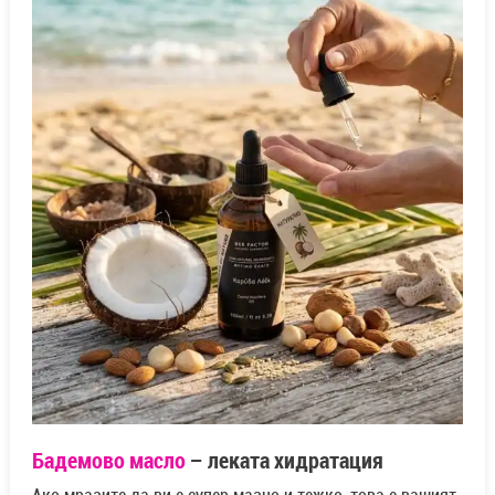
Бадемово масло
– леката хидратация
Ако мразите да ви е супер мазно и тежко, това е вашият