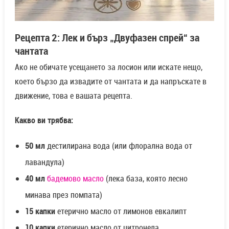
Рецепта 2: Лек и бърз „Двуфазен спрей“ за
чантата
Ако не обичате усещането за лосион или искате нещо,
което бързо да извадите от чантата и да напръскате в
движение, това е вашата рецепта.
Какво ви трябва:
50 мл
дестилирана вода (или флорална вода от
лавандула)
40 мл
бадемово масло
(лека база, която лесно
минава през помпата)
15 капки
етерично масло от лимонов евкалипт
10 капки
етерично масло от цитронела