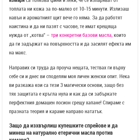
топлата ни кожа за по-малко от 10-15 минути. Излизаш
навън и ароматният щит вече го няма. За да работят
наистина и да ни пазят с часове, те имат крещяща
нужда от „котва“ –
три конкретни базови масла,
които
да ги задържат на повърхността и да засилят ефекта им
на макс.
Направих си труда да проуча нещата, тествах ги върху
себе си и днес ви споделям моя личен женски опит. Нека
ви разкажа кои са тези 3 магически основи, защо без
тях защитата е кръгла нула и как да си забъркате
перфектния домашен лосион срещу хапане! Спираме с
празната теория и караме направо нататък.
Защо да изхвърлиш купешките спрейове и да
минеш на натурално етерични масла против
комари?