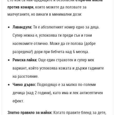
против комари
, които можете да ползвате за
малчуганите, но винаги в минимални дози:
Лавандула:
Тя е абсолютният номер едно за деца.
Супер нежна е, успокоява ги преди сън и гони
насекомите отлично. Може да се ползва (добре
разредена!) дори при бебчета над 6 месеца.
Римска лайка:
Още един страхотен и супер мек
вариант, който успокоява кожата и държи гадините
на разстояние.
Чаено дърво:
Подходящо е за малко по-големи
дечица (над 2 години), като има и лек антисептичен
ефект.
Златно правило за майки:
Когато правите бленд за дете,