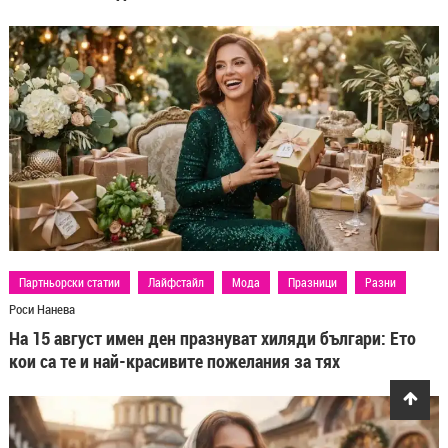
Партньорски статии
Лайфстайл
Мода
Празници
Разни
Роси Нанева
На 15 август имен ден празнуват хиляди българи: Ето
кои са те и най-красивите пожелания за тях