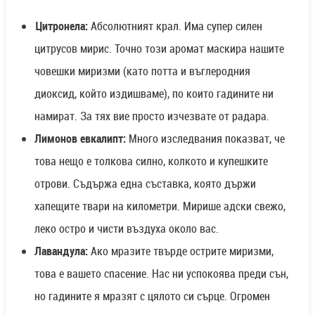
Цитронела:
Абсолютният крал. Има супер силен
цитрусов мирис. Точно този аромат маскира нашите
човешки миризми (като потта и въглеродния
диоксид, който издишваме), по които гадините ни
намират. За тях вие просто изчезвате от радара.
Лимонов евкалипт:
Много изследвания показват, че
това нещо е толкова силно, колкото и купешките
отрови. Съдържа една съставка, която държи
хапещите твари на километри. Мирише адски свежо,
леко остро и чисти въздуха около вас.
Лавандула:
Ако мразите твърде острите миризми,
това е вашето спасение. Нас ни успокоява преди сън,
но гадините я мразят с цялото си сърце. Огромен