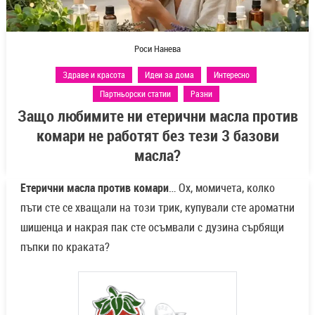
Роси Нанева
Здраве и красота
Идеи за дома
Интересно
Партньорски статии
Разни
Защо любимите ни етерични масла против
комари не работят без тези 3 базови
масла?
Етерични масла против комари
… Ох, момичета, колко
пъти сте се хващали на този трик, купували сте ароматни
шишенца и накрая пак сте осъмвали с дузина сърбящи
пъпки по краката?