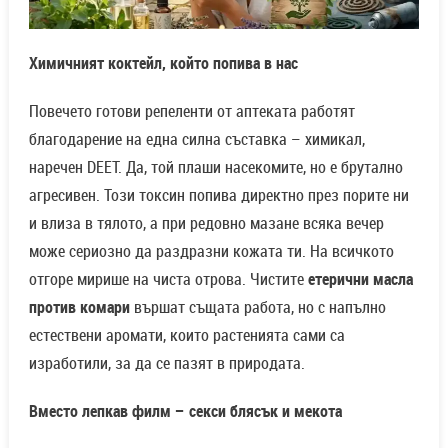
Химичният коктейл, който попива в нас
Повечето готови репеленти от аптеката работят
благодарение на една силна съставка – химикал,
наречен DEET. Да, той плаши насекомите, но е брутално
агресивен. Този токсин попива директно през порите ни
и влиза в тялото, а при редовно мазане всяка вечер
може сериозно да раздразни кожата ти. На всичкото
отгоре мирише на чиста отрова. Чистите
етерични масла
против комари
вършат същата работа, но с напълно
естествени аромати, които растенията сами са
изработили, за да се пазят в природата.
Вместо лепкав филм – секси блясък и мекота