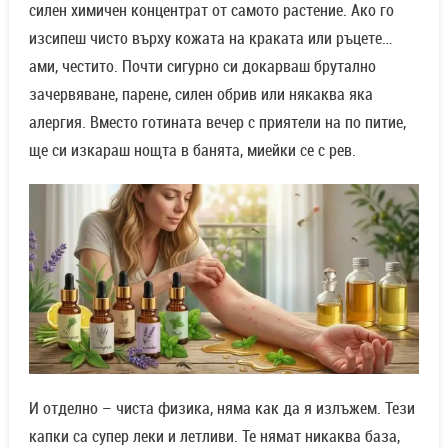
силен химичен концентрат от самото растение. Ако го
изсипеш чисто върху кожата на краката или ръцете…
ами, честито. Почти сигурно си докарваш брутално
зачервяване, парене, силен обрив или някаква яка
алергия. Вместо готината вечер с приятели на по питие,
ще си изкараш нощта в банята, миейки се с рев.
И отделно – чиста физика, няма как да я излъжем. Тези
капки са супер леки и летливи. Те нямат никаква база,