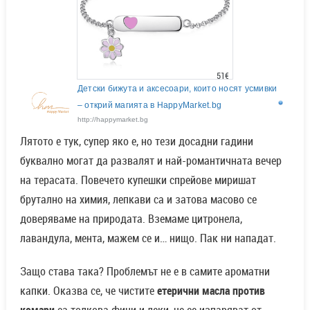
51€
Детски бижута и аксесоари, които носят усмивки
– открий магията в HappyMarket.bg
http://happymarket.bg
Лятото е тук, супер яко е, но тези досадни гадини
буквално могат да развалят и най-романтичната вечер
на терасата. Повечето купешки спрейове миришат
брутално на химия, лепкави са и затова масово се
доверяваме на природата. Вземаме цитронела,
лавандула, мента, мажем се и… нищо. Пак ни нападат.
Защо става така? Проблемът не е в самите ароматни
капки. Оказва се, че чистите
етерични масла против
комари
са толкова фини и леки, че се изпаряват от