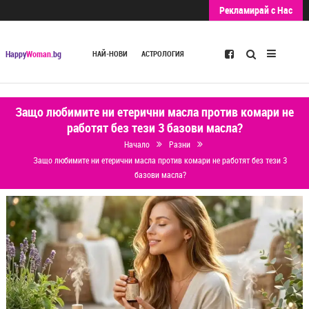
Рекламирай с Нас
Търсене
Happy
Woman
.bg
НАЙ-НОВИ
АСТРОЛОГИЯ
Защо любимите ни етерични масла против комари не
работят без тези 3 базови масла?
Начало
Разни
Защо любимите ни етерични масла против комари не работят без тези 3
базови масла?