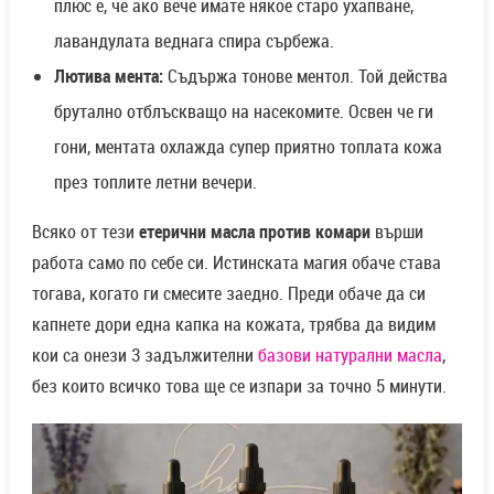
плюс е, че ако вече имате някое старо ухапване,
лавандулата веднага спира сърбежа.
Лютива мента:
Съдържа тонове ментол. Той действа
брутално отблъскващо на насекомите. Освен че ги
гони, ментата охлажда супер приятно топлата кожа
през топлите летни вечери.
Всяко от тези
етерични масла против комари
върши
работа само по себе си. Истинската магия обаче става
тогава, когато ги смесите заедно. Преди обаче да си
капнете дори една капка на кожата, трябва да видим
кои са онези 3 задължителни
базови натурални масла
,
без които всичко това ще се изпари за точно 5 минути.