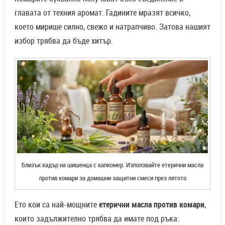
главата от техния аромат. Гадините мразят всичко,
което мирише силно, свежо и натрапчиво. Затова нашият
избор трябва да бъде хитър.
Близък кадър на шишенца с капкомер. Използвайте етерични масла
против комари за домашни защитни смеси през лятото
Ето кои са най-мощните
етерични масла против комари
,
които задължително трябва да имате под ръка: