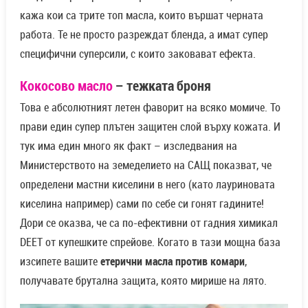
кажа кои са трите топ масла, които вършат черната
работа. Те не просто разреждат бленда, а имат супер
специфични суперсили, с които заковават ефекта.
Кокосово масло
– тежката броня
Това е абсолютният летен фаворит на всяко момиче. То
прави един супер плътен защитен слой върху кожата. И
тук има един много як факт – изследвания на
Министерството на земеделието на САЩ показват, че
определени мастни киселини в него (като лауриновата
киселина например) сами по себе си гонят гадините!
Дори се оказва, че са по-ефективни от гадния химикал
DEET от купешките спрейове. Когато в тази мощна база
изсипете вашите
етерични масла против комари
,
получавате брутална защита, която мирише на лято.