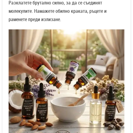
Разклатете брутално силно, за да се съединят
молекулите. Намажете обилно краката, ръцете и
раменете преди излизане.