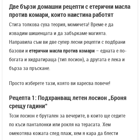
Две бързи домашни рецепти с етерични масла
против комари, които наистина работят
Стига толкова суха теория, момичета! Време е да
извадим шишенцата и да забъркаме магията.
Направила съм ви две супер лесни рецепти с подбрани
базови и
етерични масла против комари
– едната е по-
богата и хидратираща (тип лосион), а другата е лека и
бърза за пръскане.
Просто изберете тази, която ви харесва повече!
Рецепта 1: Подхранващ летен лосион „Броня
срещу гадини“
Този лосион е брутален за вечерите, в които ще седите
по къси панталонки или рокля на терасата. Хем
омекотява кожата след плаж, хем я кара да блести