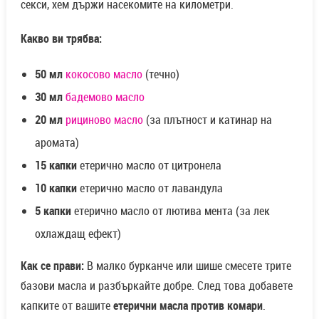
секси, хем държи насекомите на километри.
Какво ви трябва:
50 мл
кокосово масло
(течно)
30 мл
бадемово масло
20 мл
рициново масло
(за плътност и катинар на
аромата)
15 капки
етерично масло от цитронела
10 капки
етерично масло от лавандула
5 капки
етерично масло от лютива мента (за лек
охлаждащ ефект)
Как се прави:
В малко бурканче или шише смесете трите
базови масла и разбъркайте добре. След това добавете
капките от вашите
етерични масла против комари
.