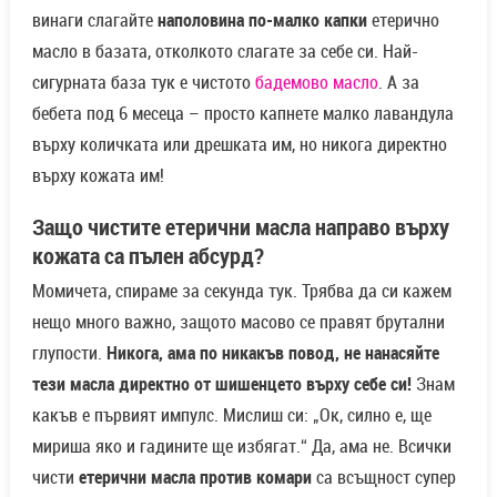
винаги слагайте
наполовина по-малко капки
етерично
масло в базата, отколкото слагате за себе си. Най-
сигурната база тук е чистото
бадемово масло
. А за
бебета под 6 месеца – просто капнете малко лавандула
върху количката или дрешката им, но никога директно
върху кожата им!
Защо чистите етерични масла направо върху
кожата са пълен абсурд?
Момичета, спираме за секунда тук. Трябва да си кажем
нещо много важно, защото масово се правят брутални
глупости.
Никога, ама по никакъв повод, не нанасяйте
тези масла директно от шишенцето върху себе си!
Знам
какъв е първият импулс. Мислиш си: „Ок, силно е, ще
мириша яко и гадините ще избягат.“ Да, ама не. Всички
чисти
етерични масла против комари
са всъщност супер