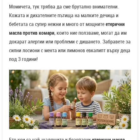
Момичета, тук трябва да сме брутално внимателни.
Кожата и дихателните пътища на малките дечица и
бебетата са супер нежни и много от мощните
етерични
масла против комари
, които ние ползваме, могат да им
докарат алергии или проблеми с дишането. Забравете за
силни лосиони с мента или лимонов евкалипт върху деца
под 3 години!
Ето кои са най-щадящите и безопасни
етерични масла