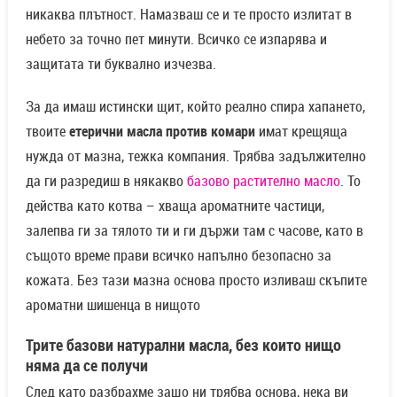
никаква плътност. Намазваш се и те просто излитат в
небето за точно пет минути. Всичко се изпарява и
защитата ти буквално изчезва.
За да имаш истински щит, който реално спира хапането,
твоите
етерични масла против комари
имат крещяща
нужда от мазна, тежка компания. Трябва задължително
да ги разредиш в някакво
базово растително масло
. То
действа като котва – хваща ароматните частици,
залепва ги за тялото ти и ги държи там с часове, като в
същото време прави всичко напълно безопасно за
кожата. Без тази мазна основа просто изливаш скъпите
ароматни шишенца в нищото
Трите базови натурални масла, без които нищо
няма да се получи
След като разбрахме защо ни трябва основа, нека ви