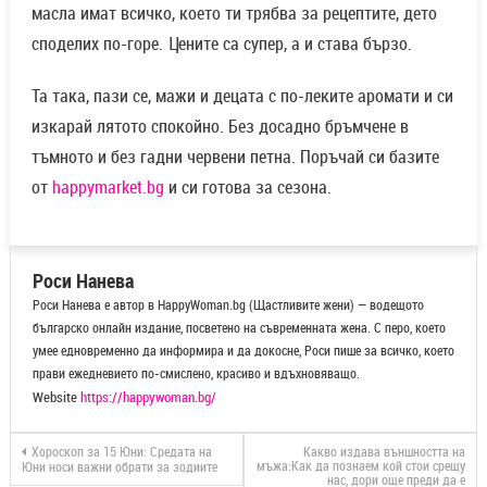
масла имат всичко, което ти трябва за рецептите, дето
споделих по-горе. Цените са супер, а и става бързо.
Та така, пази се, мажи и децата с по-леките аромати и си
изкарай лятото спокойно. Без досадно бръмчене в
тъмното и без гадни червени петна. Поръчай си базите
от
happymarket.bg
и си готова за сезона.
Роси Нанева
Роси Нанева е автор в HappyWoman.bg (Щастливите жени) — водещото
българско онлайн издание, посветено на съвременната жена. С перо, което
умее едновременно да информира и да докосне, Роси пише за всичко, което
прави ежедневието по-смислено, красиво и вдъхновяващо.
Website
https://happywoman.bg/
Хороскоп за 15 Юни: Средата на
Какво издава външността на
мъжа:Как да познаем кой стои срещу
Юни носи важни обрати за зодиите
нас, дори още преди да е