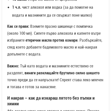
1 ч.л.
чист алкохол или водка (за да помогне на
водата и мазнините да се свържат поне малко)
Как се прави:
Вземете празно шишенце с помпичка
(около 100 мл). Сипете първо алкохола и капнете вътре
избраните
етерични масла против комари
. Разбъркайте,
след което добавете бадемовото масло и най-накрая
допълнете с водата.
Важно:
Тъй като водата и мазнините естествено се
разделят,
винаги разклащайте брутално силно шишето
точно преди да се напръскате! Спреят става леко млечен
и тогава е готов за нанасяне.
И накрая – как да изкараш лятото без пъпки и
химии
Абе, реално няма нищо сложно в цялата схема. Просто