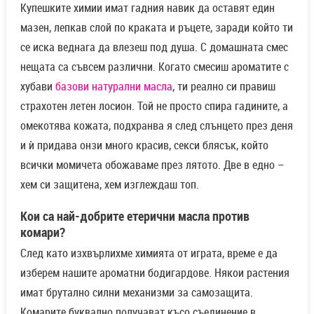
Купешките химии имат гадния навик да оставят един
мазен, лепкав слой по краката и ръцете, заради който ти
се иска веднага да влезеш под душа. С домашната смес
нещата са съвсем различни. Когато смесиш ароматите с
хубави
базови натурални масла
, ти реално си правиш
страхотен летен лосион. Той не просто спира гадините, а
омекотява кожата, подхранва я след слънцето през деня
и ѝ придава онзи много красив, секси блясък, който
всички момичета обожаваме през лятото. Две в едно –
хем си защитена, хем изглеждаш топ.
Кои са най-добрите етерични масла против
комари?
След като изхвърлихме химията от играта, време е да
изберем нашите ароматни бодигардове. Някои растения
имат брутално силни механизми за самозащита.
Комарите буквално получават късо съединение в