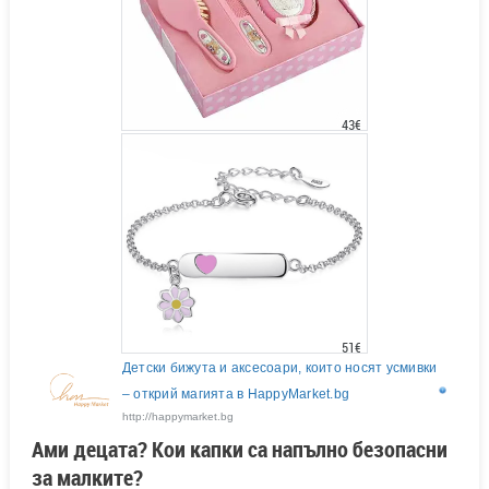
43€
51€
Детски бижута и аксесоари, които носят усмивки
– открий магията в HappyMarket.bg
http://happymarket.bg
Ами децата? Кои капки са напълно безопасни
за малките?