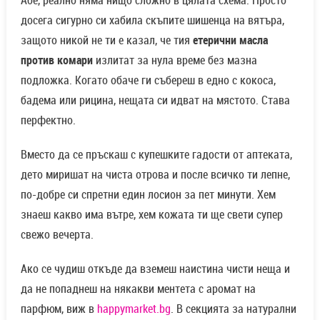
досега сигурно си хабила скъпите шишенца на вятъра,
защото никой не ти е казал, че тия
етерични масла
против комари
излитат за нула време без мазна
подложка. Когато обаче ги събереш в едно с кокоса,
бадема или рицина, нещата си идват на мястото. Става
перфектно.
Вместо да се пръскаш с купешките гадости от аптеката,
дето миришат на чиста отрова и после всичко ти лепне,
по-добре си спретни един лосион за пет минути. Хем
знаеш какво има вътре, хем кожата ти ще свети супер
свежо вечерта.
Ако се чудиш откъде да вземеш наистина чисти неща и
да не попаднеш на някакви ментета с аромат на
парфюм, виж в
happymarket.bg
. В секцията за натурални