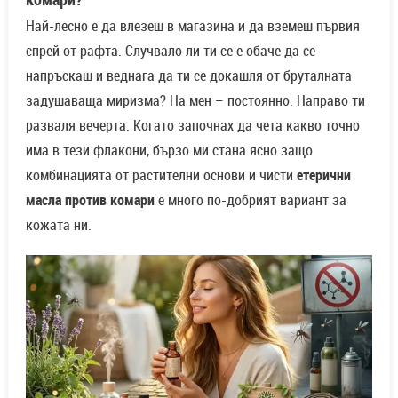
Най-лесно е да влезеш в магазина и да вземеш първия
спрей от рафта. Случвало ли ти се е обаче да се
напръскаш и веднага да ти се докашля от бруталната
задушаваща миризма? На мен – постоянно. Направо ти
разваля вечерта. Когато започнах да чета какво точно
има в тези флакони, бързо ми стана ясно защо
комбинацията от растителни основи и чисти
етерични
масла против комари
е много по-добрият вариант за
кожата ни.