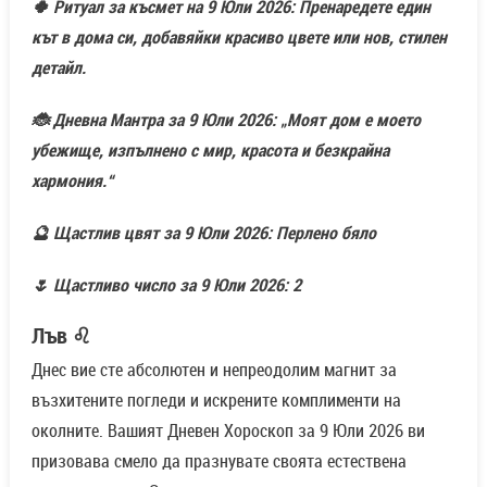
🍀 Ритуал за късмет на 9 Юли 2026: Пренаредете един
кът в дома си, добавяйки красиво цвете или нов, стилен
детайл.
🐞 Дневна Мантра за 9 Юли 2026: „Моят дом е моето
убежище, изпълнено с мир, красота и безкрайна
хармония.“
🔮 Щастлив цвят за 9 Юли 2026: Перлено бяло
🌷 Щастливо число за 9 Юли 2026: 2
Лъв ♌
Днес вие сте абсолютен и непреодолим магнит за
възхитените погледи и искрените комплименти на
околните. Вашият Дневен Хороскоп за 9 Юли 2026 ви
призовава смело да празнувате своята естествена