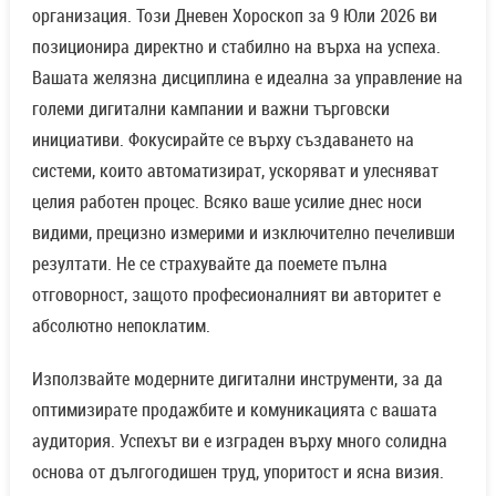
организация. Този Дневен Хороскоп за 9 Юли 2026 ви
позиционира директно и стабилно на върха на успеха.
Вашата желязна дисциплина е идеална за управление на
големи дигитални кампании и важни търговски
инициативи. Фокусирайте се върху създаването на
системи, които автоматизират, ускоряват и улесняват
целия работен процес. Всяко ваше усилие днес носи
видими, прецизно измерими и изключително печеливши
резултати. Не се страхувайте да поемете пълна
отговорност, защото професионалният ви авторитет е
абсолютно непоклатим.
Използвайте модерните дигитални инструменти, за да
оптимизирате продажбите и комуникацията с вашата
аудитория. Успехът ви е изграден върху много солидна
основа от дългогодишен труд, упоритост и ясна визия.