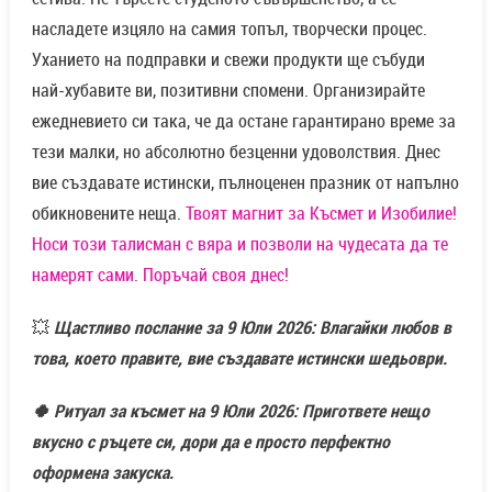
насладете изцяло на самия топъл, творчески процес.
Уханието на подправки и свежи продукти ще събуди
най-хубавите ви, позитивни спомени. Организирайте
ежедневието си така, че да остане гарантирано време за
тези малки, но абсолютно безценни удоволствия. Днес
вие създавате истински, пълноценен празник от напълно
обикновените неща.
Твоят магнит за Късмет и Изобилие!
Носи този талисман с вяра и позволи на чудесата да те
намерят сами. Поръчай своя днес!
💥
Щастливо послание за 9 Юли 2026: Влагайки любов в
това, което правите, вие създавате истински шедьоври.
🍀 Ритуал за късмет на 9 Юли 2026: Пригответе нещо
вкусно с ръцете си, дори да е просто перфектно
оформена закуска.