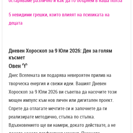
остаряваме различно и как да го обърнем в наша полза
5 невидими грешки, които влияят на психиката на
децата
Дневен Хороскоп за 9 Юли 2026: Ден за голям
късмет
Овен ♈
Днес Вселената ви подарява невероятен прилив на
творческа енергия и свежи идеи. Вашият Дневен
Хороскоп за 9 Юли 2026 ви съветва да насочите този
мощен импулс към нов личен или дигитален проект.
Спрете да отлагате мечтите си и започнете да ги
реализирате методично, стъпка по стъпка.
Вдъхновението ще ви намери, докато действате, а не