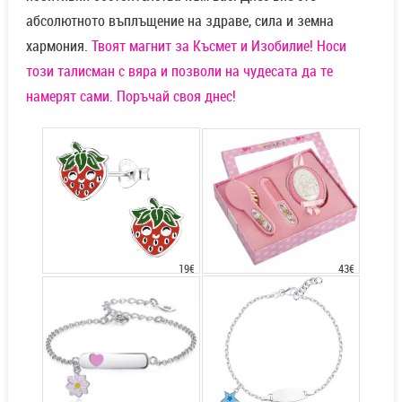
абсолютното въплъщение на здраве, сила и земна
хармония.
Твоят магнит за Късмет и Изобилие! Носи
този талисман с вяра и позволи на чудесата да те
намерят сами. Поръчай своя днес!
43€
19€