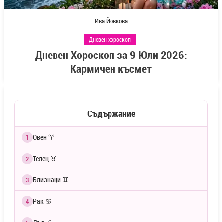
Ива Йовкова
Дневен хороскоп
Дневен Хороскоп за 9 Юли 2026:
Кармичен късмет
Съдържание
Овен ♈
1
Телец ♉
2
Близнаци ♊
3
Рак ♋
4