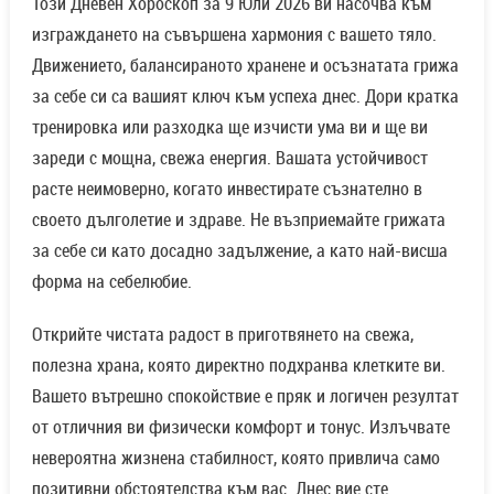
Този Дневен Хороскоп за 9 Юли 2026 ви насочва към
изграждането на съвършена хармония с вашето тяло.
Движението, балансираното хранене и осъзнатата грижа
за себе си са вашият ключ към успеха днес. Дори кратка
тренировка или разходка ще изчисти ума ви и ще ви
зареди с мощна, свежа енергия. Вашата устойчивост
расте неимоверно, когато инвестирате съзнателно в
своето дълголетие и здраве. Не възприемайте грижата
за себе си като досадно задължение, а като най-висша
форма на себелюбие.
Открийте чистата радост в приготвянето на свежа,
полезна храна, която директно подхранва клетките ви.
Вашето вътрешно спокойствие е пряк и логичен резултат
от отличния ви физически комфорт и тонус. Излъчвате
невероятна жизнена стабилност, която привлича само
позитивни обстоятелства към вас. Днес вие сте