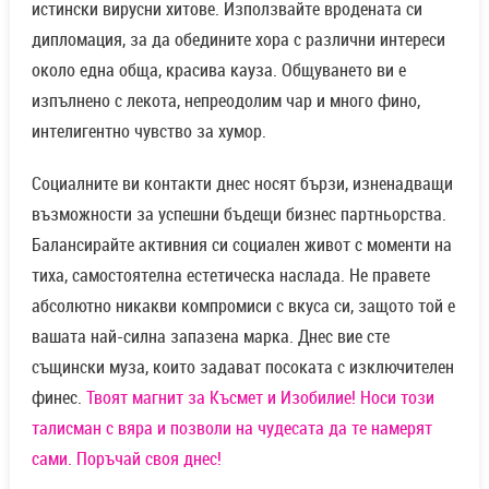
истински вирусни хитове. Използвайте вродената си
дипломация, за да обедините хора с различни интереси
около една обща, красива кауза. Общуването ви е
изпълнено с лекота, непреодолим чар и много фино,
интелигентно чувство за хумор.
Социалните ви контакти днес носят бързи, изненадващи
възможности за успешни бъдещи бизнес партньорства.
Балансирайте активния си социален живот с моменти на
тиха, самостоятелна естетическа наслада. Не правете
абсолютно никакви компромиси с вкуса си, защото той е
вашата най-силна запазена марка. Днес вие сте
същински муза, които задават посоката с изключителен
финес.
Твоят магнит за Късмет и Изобилие! Носи този
талисман с вяра и позволи на чудесата да те намерят
сами. Поръчай своя днес!