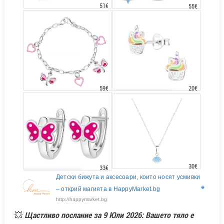
51€
55€
20€
59€
30€
33€
Детски бижута и аксесоари, които носят усмивки
– открий магията в HappyMarket.bg
http://happymarket.bg
💥
Щастливо послание за 9 Юли 2026: Вашето тяло е