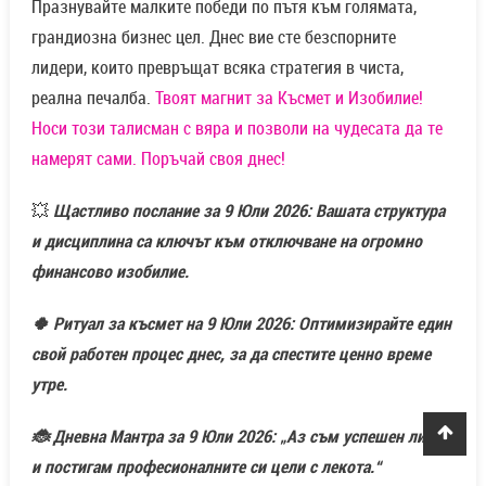
Празнувайте малките победи по пътя към голямата,
грандиозна бизнес цел. Днес вие сте безспорните
лидери, които превръщат всяка стратегия в чиста,
реална печалба.
Твоят магнит за Късмет и Изобилие!
Носи този талисман с вяра и позволи на чудесата да те
намерят сами. Поръчай своя днес!
💥
Щастливо послание за 9 Юли 2026: Вашата структура
и дисциплина са ключът към отключване на огромно
финансово изобилие.
🍀 Ритуал за късмет на 9 Юли 2026: Оптимизирайте един
свой работен процес днес, за да спестите ценно време
утре.
🐞 Дневна Мантра за 9 Юли 2026: „Аз съм успешен лидер
и постигам професионалните си цели с лекота.“