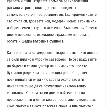
красота и стил. Отделете време за разкрасителни
ритуали и грижа, които директно повдигат
самочувствието и настроението ви. Експериментирайте
със стила си, добавете нов, модерен нюанс в грима или
изберете смел, актуален аксесоар. Външният ви блясък
днес е перфектно, огледално отражение на вашата
богата и щедра вътрешна същност.
Категоричната ви увереност отваря врати, които досега
са били плътно и упорито затворени. Не се страхувайте
да бъдете в самия център на вниманието, вие сте
буквално родени за тази звездна роля. Споделете
позитивната си енергия с хората около вас и ги
накарайте също да се почувстват изключително
специални. Харизмата ви днес е най-силният ви
професионален и личен коз за постигане на всяка цел.
Днес светът е вашата бляскава сцена, а вие светите с