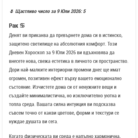
🌷 Щастливо число за 9 Юли 2026: 5
Рак ♋
Денят ви приканва да превърнете дома си в истинско,
защитено светилище на абсолютния комфорт. Този
Дневен Хороскоп за 9 Юли 2026 ви вдъхновява да
внесете нова, свежа естетика в личното си пространство.
Дори най-малките интериорни промени днес ще имат
огромен, позитивен ефект върху вашето емоционално
състояние. Изчистете дома си от ненужните вещи и
създайте минималистична, но изключително уютна и
топла среда. Вашата силна интуиция ви подсказва
съвсем точно от какви цветове, форми и текстури се
нуждае душата ви сега.
Когато физическата ви среда е напълно хармонична,