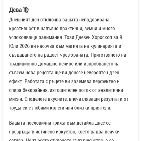
Дева ♍
Днешният ден отключва вашата неподозирана
креативност в напълно практични, земни и много
успокояващи занимания. Този Дневен Хороскоп за 9
Юли 2026 ви насочва към магията на кулинарията и
създаването на радост чрез храната. Приготвянето на
традиционно домашно печиво или изпробването на
съвсем нова рецепта ще ви донесе невероятен дзен
ефект. Работата с ръцете ви заземява перфектно и
спира безкрайния, изтощителен поток от аналитични
мисли. Споделете вкусните, впечатляващи резултати от
труда си с любими колеги или близки приятели.
Вашата пословична грижа към детайла днес се
превръща в истинско изкуство, което радва всички
сетива. Не търсете студеното съвършенство, а се