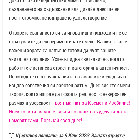
докато чакате перфектния момент. Писането,
създаването на съдържание или дизайн днес ще ви
носят огромно, неподправено удовлетворение.
Отворете съзнанието си за иновативни подходи и не се
страхувайте да експериментирате смело. Вашият глас е
важен и хората са напълно готови да чуят вашите
уникални послания. Успехът идва светкавично, когато
работите с истинска страст и категорична автентичност.
Освободете се от очакванията на околните и следвайте
изцяло собствения си работен ритъм. Днес вие сте смели
творци, които изграждат своята реалност с невероятен
размах и увереност.
Твоят магнит за Късмет и Изобилие!
Носи този талисман с вяра и позволи на чудесата да те
намерят сами. Поръчай своя днес!
💥
Щастливо послание за 9 Юли 2026: Вашата страст е