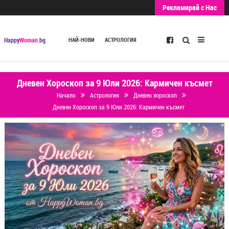
Рекламирай с Нас
Търсене
Happy
Woman
.bg
НАЙ-НОВИ
АСТРОЛОГИЯ
Дневен Хороскоп за 9 Юли 2026: Кармичен късмет
Начало
Астрология
Дневен хороскоп
Дневен Хороскоп за 9 Юли 2026: Кармичен късмет