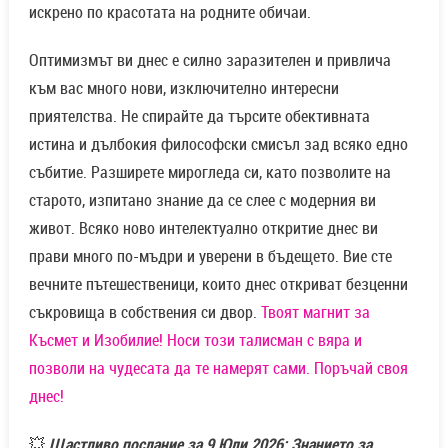
искрено по красотата на родните обичаи.
Оптимизмът ви днес е силно заразителен и привлича
към вас много нови, изключително интересни
приятелства. Не спирайте да търсите обективната
истина и дълбокия философски смисъл зад всяко едно
събитие. Разширете мирогледа си, като позволите на
старото, изпитано знание да се слее с модерния ви
живот. Всяко ново интелектуално откритие днес ви
прави много по-мъдри и уверени в бъдещето. Вие сте
вечните пътешественици, които днес откриват безценни
съкровища в собствения си двор.
Твоят магнит за
Късмет и Изобилие! Носи този талисман с вяра и
позволи на чудесата да те намерят сами. Поръчай своя
днес!
💥
Щастливо послание за 9 Юли 2026: Знанието за