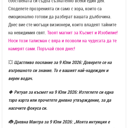
собствената си съдба съзнателно всеки един ден.
Споделете прозренията си само с хора, които са
емоционално готови да разберат вашата дълбочина.
Днес вие сте могъщи визионери, които владеят тайните
на невидимия свят.
Твоят магнит за Късмет и Изобилие!
Носи този талисман с вяра и позволи на чудесата да те
намерят сами. Поръчай своя днес!
💥
Щастливо послание за 9 Юли 2026: Доверете се на
вътрешното си знание. То е вашият най-надежден и
верен водач.
🍀 Ритуал за късмет на 9 Юли 2026: Изтеглете си една
таро карта или прочетете дневно утвърждение, за да
насочите фокуса си.
🐞 Дневна Мантра за 9 Юли 2026: „Моята интуиция е