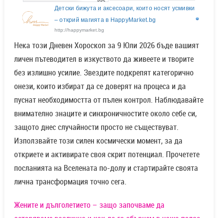
Детски бижута и аксесоари, които носят усмивки
– открий магията в HappyMarket.bg
http://happymarket.bg
Нека този Дневен Хороскоп за 9 Юли 2026 бъде вашият
личен пътеводител в изкуството да живеете и творите
без излишно усилие. Звездите подкрепят категорично
онези, които избират да се доверят на процеса и да
пуснат необходимостта от пълен контрол. Наблюдавайте
внимателно знаците и синхроничностите около себе си,
защото днес случайности просто не съществуват.
Използвайте този силен космически момент, за да
откриете и активирате своя скрит потенциал. Прочетете
посланията на Вселената по-долу и стартирайте своята
лична трансформация точно сега.
Жените и дълголетието – защо започваме да