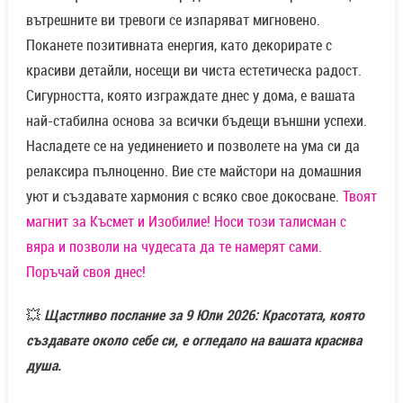
вътрешните ви тревоги се изпаряват мигновено.
Поканете позитивната енергия, като декорирате с
красиви детайли, носещи ви чиста естетическа радост.
Сигурността, която изграждате днес у дома, е вашата
най-стабилна основа за всички бъдещи външни успехи.
Насладете се на уединението и позволете на ума си да
релаксира пълноценно. Вие сте майстори на домашния
уют и създавате хармония с всяко свое докосване.
Твоят
магнит за Късмет и Изобилие! Носи този талисман с
вяра и позволи на чудесата да те намерят сами.
Поръчай своя днес!
💥
Щастливо послание за 9 Юли 2026: Красотата, която
създавате около себе си, е огледало на вашата красива
душа.