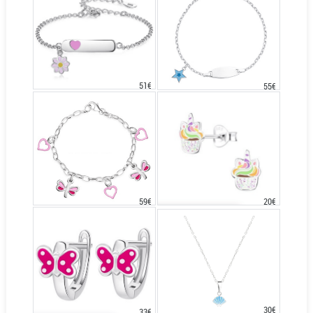
51€
55€
20€
59€
30€
33€