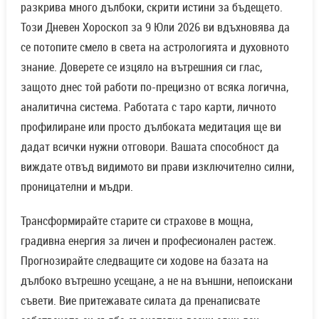
разкрива много дълбоки, скрити истини за бъдещето.
Този Дневен Хороскоп за 9 Юли 2026 ви вдъхновява да
се потопите смело в света на астрологията и духовното
знание. Доверете се изцяло на вътрешния си глас,
защото днес той работи по-прецизно от всяка логична,
аналитична система. Работата с таро карти, личното
профилиране или просто дълбоката медитация ще ви
дадат всички нужни отговори. Вашата способност да
виждате отвъд видимото ви прави изключително силни,
проницателни и мъдри.
Трансформирайте старите си страхове в мощна,
градивна енергия за личен и професионален растеж.
Прогнозирайте следващите си ходове на базата на
дълбоко вътрешно усещане, а не на външни, непоискани
съвети. Вие притежавате силата да пренаписвате