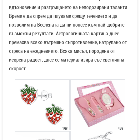
вдъхновение и разгръщането на неподозирани таланти.
Време е да спрем да плуваме срещу течението и да
позволим на Вселената да ни понесе към най-добрите
възможни резултати. Астрологичната картина днес
премахва всяко вътрешно съпротивление, натрупано от
стреса на ежедневието. Всяка мисъл, породена от
искрена радост, днес се материализира със светлинна
скорост.
43€
19€