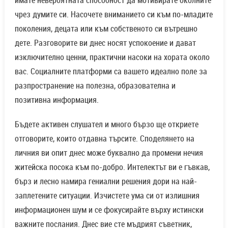
чрез думите си. Насочете вниманието си към по-младите
поколения, децата или към собственото си вътрешно
дете. Разговорите ви днес носят успокоение и дават
изключително ценни, практични насоки на хората около
вас. Социалните платформи са вашето идеално поле за
разпространение на полезна, образователна и
позитивна информация.
Бъдете активен слушател и много бързо ще откриете
отговорите, които отдавна търсите. Споделянето на
личния ви опит днес може буквално да промени нечия
житейска посока към по-добро. Интелектът ви е гъвкав,
бърз и лесно намира гениални решения дори на най-
заплетените ситуации. Изчистете ума си от излишния
информационен шум и се фокусирайте върху истински
важните послания. Днес вие сте мъдрият съветник,