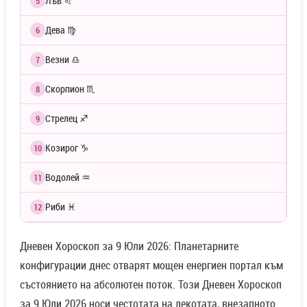
Лъв ♌
5
Дева ♍
6
Везни ♎
7
Скорпион ♏
8
Стрелец ♐
9
Козирог ♑
10
Водолей ♒
11
Риби ♓
12
Дневен Хороскоп за 9 Юли 2026: Планетарните
конфигурации днес отварят мощен енергиен портал към
състоянието на абсолютен поток. Този Дневен Хороскоп
за 9 Юли 2026 носи честотата на лекотата, внезапното