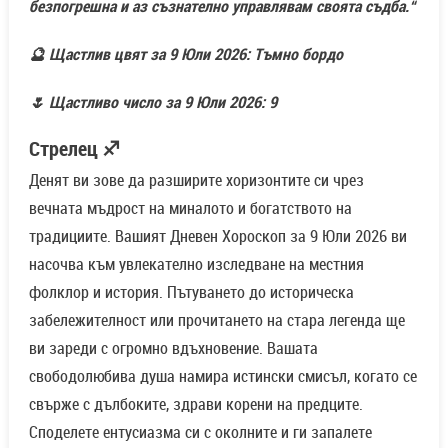
безпогрешна и аз съзнателно управлявам своята съдба.“
🔮 Щастлив цвят за 9 Юли 2026: Тъмно бордо
🌷 Щастливо число за 9 Юли 2026: 9
Стрелец ♐
Денят ви зове да разширите хоризонтите си чрез
вечната мъдрост на миналото и богатството на
традициите. Вашият Дневен Хороскоп за 9 Юли 2026 ви
насочва към увлекателно изследване на местния
фолклор и история. Пътуването до историческа
забележителност или прочитането на стара легенда ще
ви зареди с огромно вдъхновение. Вашата
свободолюбива душа намира истински смисъл, когато се
свърже с дълбоките, здрави корени на предците.
Споделете ентусиазма си с околните и ги запалете