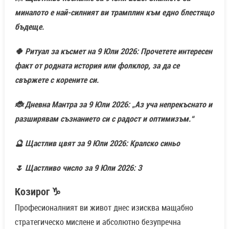
миналото е най-силният ви трамплин към едно блестящо
бъдеще.
🍀 Ритуал за късмет на 9 Юли 2026: Прочетете интересен
факт от родната история или фолклор, за да се
свържете с корените си.
🐞 Дневна Мантра за 9 Юли 2026: „Аз уча непрекъснато и
разширявам съзнанието си с радост и оптимизъм.“
🔮 Щастлив цвят за 9 Юли 2026: Кралско синьо
🌷 Щастливо число за 9 Юли 2026: 3
Козирог ♑
Професионалният ви живот днес изисква мащабно
стратегическо мислене и абсолютно безупречна