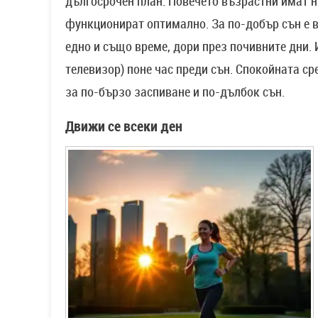
дългосрочен план. Повечето възрастни имат ну
функционират оптимално. За по-добър сън е в
едно и също време, дори през почивните дни. 
телевизор) поне час преди сън. Спокойната с
за по-бързо заспиване и по-дълбок сън.
Движи се всеки ден