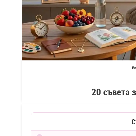
Бо
20 съвета 
С