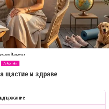
рислава Йорданова
Лайфстайл
за щастие и здраве
ъдържание