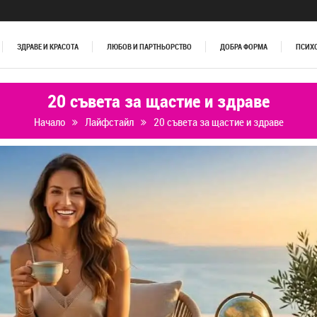
ЗДРАВЕ И КРАСОТА
ЛЮБОВ И ПАРТНЬОРСТВО
ДОБРА ФОРМА
ПСИХ
20 съвета за щастие и здраве
Начало
Лайфстайл
20 съвета за щастие и здраве