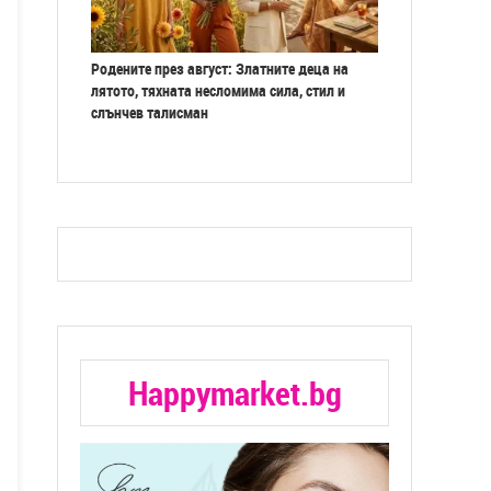
Родените през август: Златните деца на
лятото, тяхната несломима сила, стил и
слънчев талисман
Happymarket.bg