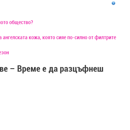
ното общество?
а ангелската кожа, която сияе по-силно от филтрите
езон
аве – Време е да разцъфнеш