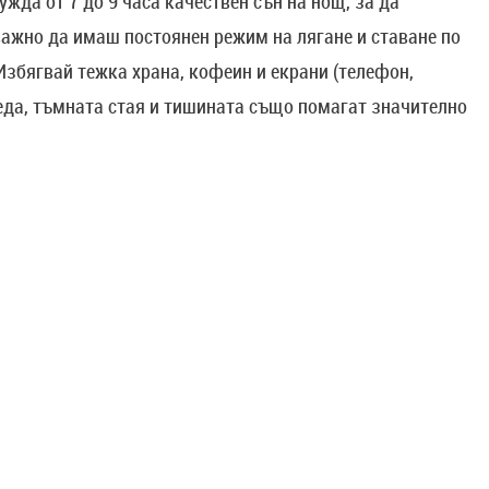
жда от 7 до 9 часа качествен сън на нощ, за да
ажно да имаш постоянен режим на лягане и ставане по
Избягвай тежка храна, кофеин и екрани (телефон,
реда, тъмната стая и тишината също помагат значително