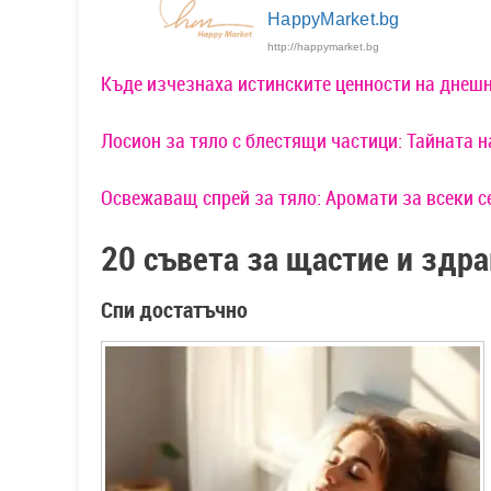
HappyMarket.bg
http://happymarket.bg
Къде изчезнаха истинските ценности на днеш
Лосион за тяло с блестящи частици: Тайната н
Освежаващ спрей за тяло: Аромати за всеки с
20 съвета за щастие и здр
Спи достатъчно