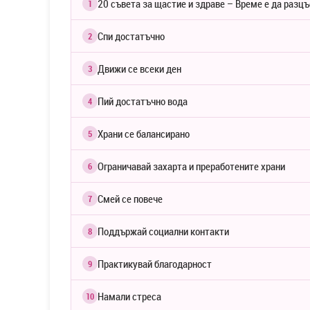
20 съвета за щастие и здраве – Време е да раз
1
Спи достатъчно
2
Движи се всеки ден
3
Пий достатъчно вода
4
Храни се балансирано
5
Ограничавай захарта и преработените храни
6
Смей се повече
7
Поддържай социални контакти
8
Практикувай благодарност
9
Намали стреса
10