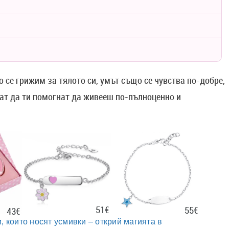
 се грижим за тялото си, умът също се чувства по-добре,
гат да ти помогнат да живееш по-пълноценно и
51€
55€
43€
, които носят усмивки – открий магията в