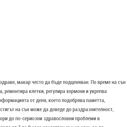
здраве, макар често да бъде подценяван. По време на сън
ва, ремонтира клетки, регулира хормони и укрепва
формацията от деня, което подобрява паметта,
остигът на сън може да доведе до раздразнителност,
дори до по-сериозни здравословни проблеми в