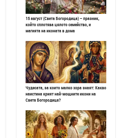
15 август (Света Богородица) – празник,
който сплотява цялото семейство, и
магията на иконата в дома
Чудесата, за които малко хора знаят: Какво
наистина крият най-мощните икони на
Света Богородица?