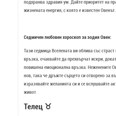
подхранва здравия ум. Дайте приоритет на пра
жизнената енергия, с която е известен Овенът.
Седмичен любовен хороскоп за зодия Овен:
Тази седмица Вселената ви облива със страст 
връзка, очаквайте да прехвърчат искри, дока
повишена емоционална връзка. Неженените Ов
нов, така че дръжте сърцето си отворено за
изразявайте желанията си и се вслушвайте ак
живот.
Телец ♉