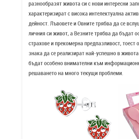
разнообразят живота си с нови интересни зап
характеризират с висока интелектуална актив
дейност. Лъвовете и Овните трябва да се вслу
личния си живот, а Везните трябва да бъдат 
страхове и прекомерна предпазливост, тоест о
знака да се реализират най-успешно в живота 
бъдат особено внимателни към информационно
решаването на много текущи проблеми.