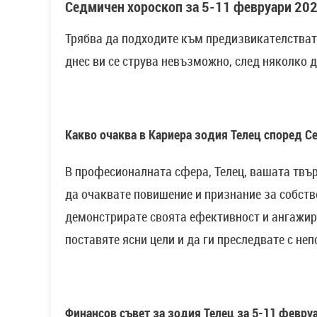
Седмичен хороскоп за 5-11 февруари 202
Трябва да подходите към предизвикателствата
днес ви се струва невъзможно, след няколко 
Какво очаква в Кариера зодия Телец според С
В професионалната сфера, Телец, вашата твъ
да очаквате повишение и признание за собств
демонстрирате своята ефективност и ангажир
поставяте ясни цели и да ги преследвате с не
Финансов съвет за зодия Телец за 5-11 февру