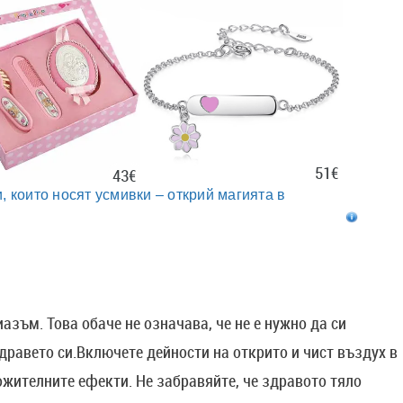
51€
43€
, които носят усмивки – открий магията в
азъм. Това обаче не означава, че не е нужно да си
здравето си.Включете дейности на открито и чист въздух в
ожителните ефекти. Не забравяйте, че здравото тяло