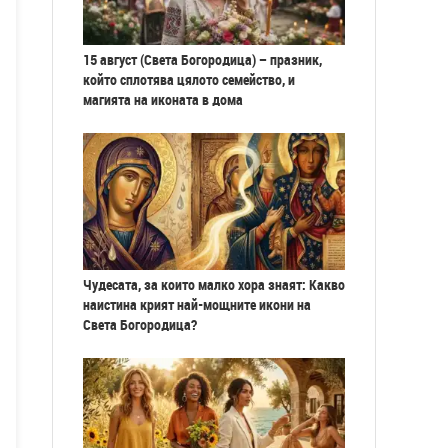
15 август (Света Богородица) – празник,
който сплотява цялото семейство, и
магията на иконата в дома
Чудесата, за които малко хора знаят: Какво
наистина крият най-мощните икони на
Света Богородица?