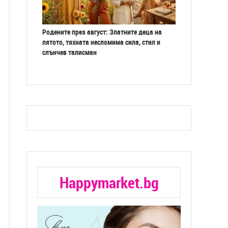
Родените през август: Златните деца на
лятото, тяхната несломима сила, стил и
слънчев талисман
Happymarket.bg