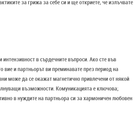
ктиките за грижа за себе си и ще откриете, че излъчвате
и интензивност в сърдечните въпроси. Ако сте във
то вие и партньорът ви преминавате през период на
ни може да се окажат магнетично привлечени от някой
 вълнуващи възможности. Комуникацията е ключова;
тивно в нуждите на партньора си за хармоничен любовен