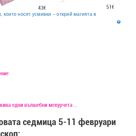
51€
43€
, които носят усмивки – открий магията в
ение
акива едни вълшебни мехурчета …
новата седмица 5-11 февруари
скоп: