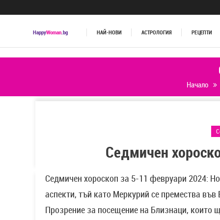
Happy
Woman
.bg
НАЙ-НОВИ
АСТРОЛОГИЯ
РЕЦЕПТИ
Начало
С
Седмичен хороско
Седмичен хороскоп за 5-11 февруари 2024: Н
аспекти, тъй като Меркурий се премества във 
Прозрение за посещение на Близнаци, които щ