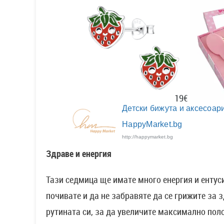
19€
Детски бижута и аксесоари
HappyMarket.bg
http://happymarket.bg
Здраве и енергия
Тази седмица ще имате много енергия и ентуси
почивате и да не забравяте да се грижите за 
рутината си, за да увеличите максимално пол