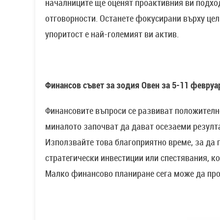
началниците ще оценят проактивния ви подход
отговорности. Останете фокусирани върху цел
упоритост е най-големият ви актив.
Финансов съвет за зодия Овен за 5-11 февруа
Финансовите въпроси се развиват положителн
миналото започват да дават осезаеми резулта
Използвайте това благоприятно време, за да 
стратегически инвестиции или спестявания, ко
Малко финансово планиране сега може да про