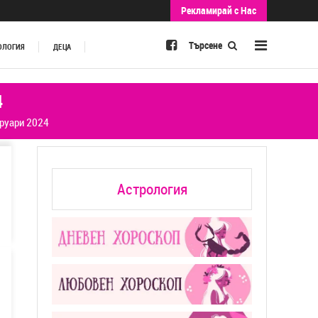
Рекламирай с Нас
Търсене
ОЛОГИЯ
ДЕЦА
4
руари 2024
Астрология