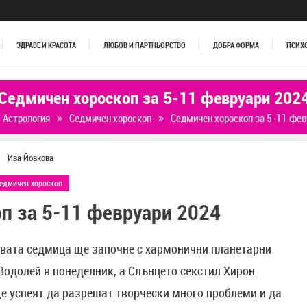
ЗДРАВЕ И КРАСОТА
ЛЮБОВ И ПАРТНЬОРСТВО
ДОБРА ФОРМА
ПСИХ
Седмичен хороскоп за 5-11 февруари 202
Астрология
Седмичен хороскоп
Седмичен хороскоп за 5-11 фев
Ива Йовкова
едмичен хороскоп
п за 5-11 февруари 2024
овата седмица ще започне с хармонични планетарни
Водолей в понеделник, а Слънцето секстил Хирон.
е успеят да разрешат творчески много проблеми и да