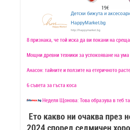
19€
Детски бижута и аксесоари
HappyMarket.bg
http://happymarket.bg
8 признака, че той иска да ви покани на среща
Мощни древни техники за успокояване на ума
Анасон: тайните и ползите на етеричното раст
6 съвета за гъста коса
Неделя Щонова: Това образува в теб т
Ето какво ни очаква през 
2024 според седмичен хоро