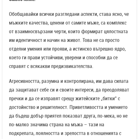
справят с всякакви предизвикателства.
Агресивността, разумна и контролирана, им дава силата
да защитават себе си и своите интереси, да преодоляват
пречки и да се изправят срещу житейските „битки“ с
достойнство и решителност. Приветливостта и умението
да бъдеш добър приятел показват друга, по-мека, но не
по-малко значима страна на мъжа – тази на
подкрепата, лоялността и зрелостта в отношенията с
околните.
Воля, увереност и отговорност са гръбнакът на мъжкия
характер, който не позволява външни трудности и
натиск да разколебаят решимостта и моралната сила на
мъжа. Тези качества го правят не само физически силен,
но и духовно устойчив, излъчващ увереност и
достойнство.