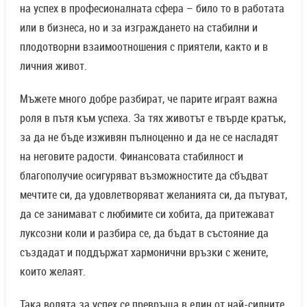
на неговите радости. Финансовата стабилност и
благополучие осигуряват възможностите да сбъдват
мечтите си, да удовлетворяват желанията си, да пътуват,
да се занимават с любимите си хобита, да притежават
луксозни коли и разбира се, да бъдат в състояние да
създадат и поддържат хармонични връзки с жените,
които желаят.
Така волята за успех се превръща в един от най-силните
двигатели на мъжа – тя го кара да се стреми към по-
добро, да надмогва пречките и да постига баланс между
материалното и духовното в живота си. Това е
същността на мъжките качества, които формират не
само характера, но и цялостния му живот и постижения.
Отговорност – стълбът на зрелостта и