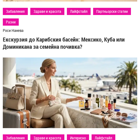
Забавления
Здраве и красота
Интересно
Лайфстайл
Партньорски статии
Разни
Роси Нанева
Ръчен багаж без компромиси: Как да вземете любимата
си луксозна козметика на почивка, дори и без малки
опаковки?