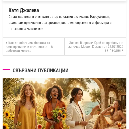
СВЪРЗАНИ ПУБЛИКАЦИИ
Забавления
Лайфстайл
Партньорски статии
Празници
Разни
Роси Нанева
Родените през август: Златните деца на лятото, тяхната
несломима сила, стил и слънчев талисман