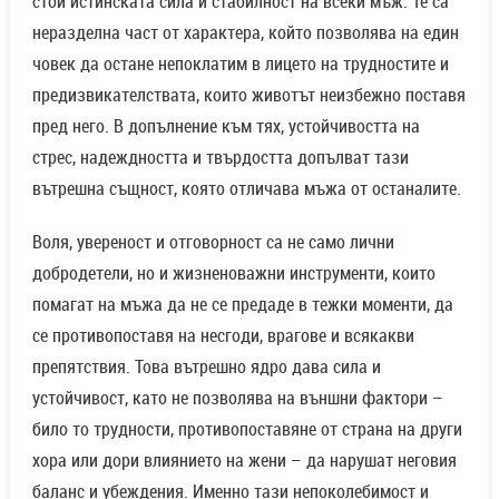
стои истинската сила и стабилност на всеки мъж. Те са
неразделна част от характера, който позволява на един
човек да остане непоклатим в лицето на трудностите и
предизвикателствата, които животът неизбежно поставя
пред него. В допълнение към тях, устойчивостта на
стрес, надеждността и твърдостта допълват тази
вътрешна същност, която отличава мъжа от останалите.
Воля, увереност и отговорност са не само лични
добродетели, но и жизненоважни инструменти, които
помагат на мъжа да не се предаде в тежки моменти, да
се противопоставя на несгоди, врагове и всякакви
препятствия. Това вътрешно ядро дава сила и
устойчивост, като не позволява на външни фактори –
било то трудности, противопоставяне от страна на други
хора или дори влиянието на жени – да нарушат неговия
баланс и убеждения. Именно тази непоколебимост и