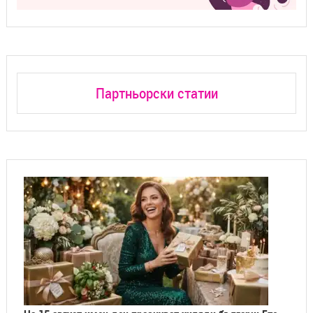
На 15 август имен ден празнуват хиляди българи: Ето
кои са те и най-красивите пожелания за тях