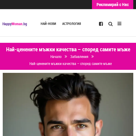
Рекламирай с Нас
Търсене
Happy
Woman
.bg
НАЙ-НОВИ
АСТРОЛОГИЯ
Най-ценените мъжки качества – според самите мъже
Начало
Забавления
Най-ценените мъжки качества – според самите мъже