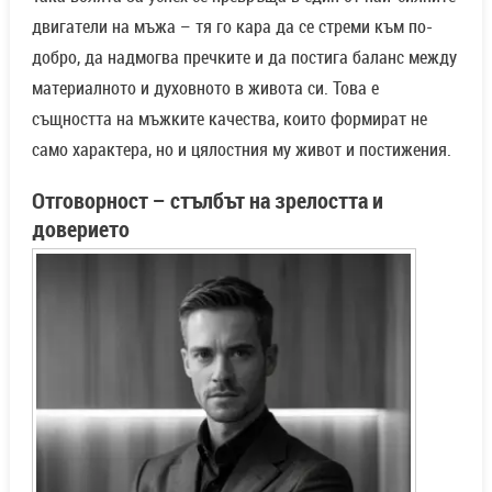
доверието
Най-ценените мъжки качества – според самите мъже / снимка с
права на HappyWoman.bg