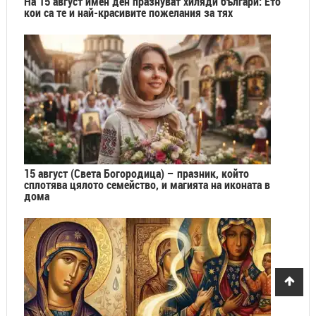
15 август (Света Богородица) – празник, който
сплотява цялото семейство, и магията на иконата в
дома
Чудесата, за които малко хора знаят: Какво наистина
крият най-мощните икони на Света Богородица?