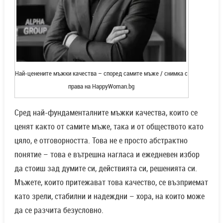
Сред най-фундаменталните мъжки качества, които се
ценят както от самите мъже, така и от обществото като
цяло, е отговорността. Това не е просто абстрактно
понятие – това е вътрешна нагласа и ежедневен избор
да стоиш зад думите си, действията си, решенията си.
Мъжете, които притежават това качество, се възприемат
като зрели, стабилни и надеждни – хора, на които може
да се разчита безусловно.
Отговорността има много лица и се проявява в различни
сфери от живота:
Отговорност към семейството
Мъжете често възприемат ролята си в семейството като
пазител, опора и водач. Това не означава непременно
доминиране или диктат – напротив. Истинската