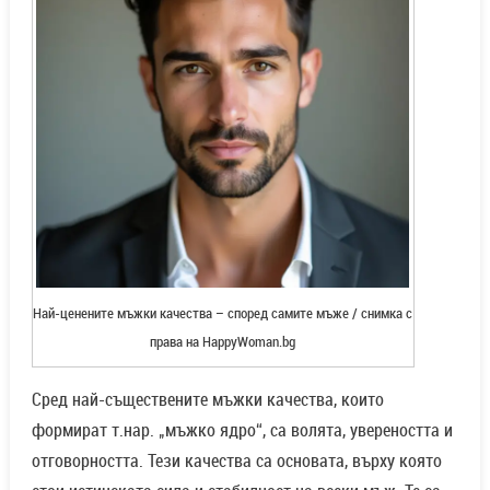
Най-ценените мъжки качества – според самите мъже / снимка с
права на HappyWoman.bg
Сред най-съществените мъжки качества, които
формират т.нар. „мъжко ядро“, са волята, увереността и
отговорността. Тези качества са основата, върху която