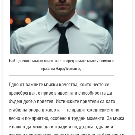
Най-ценените мъжки качества – според самите мъже / снимка с
права на HappyWoman.bg
Едно от важните мъжки качества, които често се
пренебрегват, е приветливостта и способността да
бъдеш добър приятел. Истинските приятели са като
стабилна опора в живота — те правят ежедневието по-
лесно и по-приятно, особено в трудни моменти. За мъжа
е важно да може да изгради и поддържа здрави и