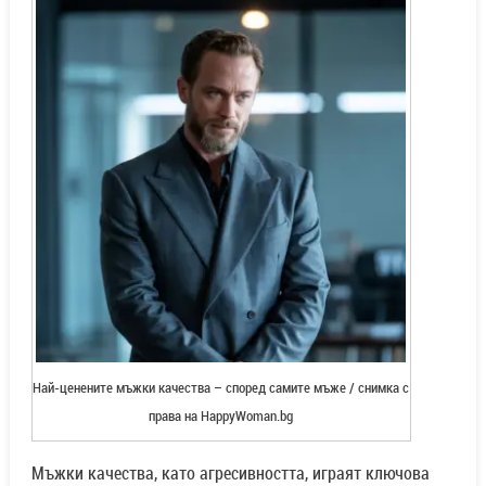
Най-ценените мъжки качества – според самите мъже / снимка с
права на HappyWoman.bg
Мъжки качества, като агресивността, играят ключова