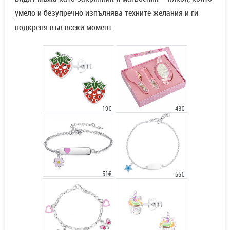
умело и безупречно изпълнява техните желания и ги
подкрепя във всеки момент.
43€
19€
51€
55€