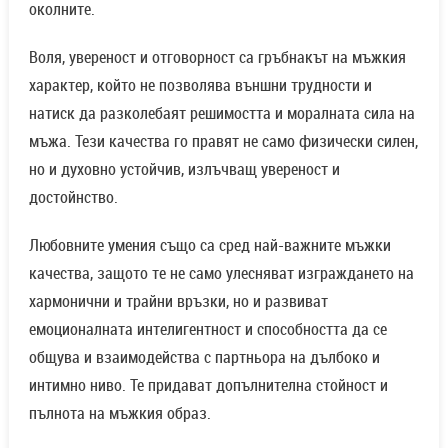
Любовните умения също са сред най-важните мъжки
качества, защото те не само улесняват изграждането на
хармонични и трайни връзки, но и развиват
емоционалната интелигентност и способността да се
общува и взаимодейства с партньора на дълбоко и
интимно ниво. Те придават допълнителна стойност и
пълнота на мъжкия образ.
Накрая, волята за успех и стремежът към постижения в
професионален, социален и личен план са онзи двигател,
който кара мъжа да се развива, да преследва мечтите
си и да осигурява стабилност и удовлетворение не само
за себе си, но и за хората около себе си.
Всички тези качества заедно създават портрет на
съвременния мъж – сложен, многопластов, но преди