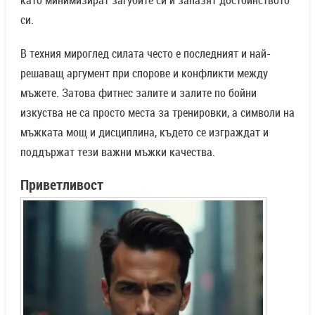
като минимизират загубите си и запазят достойнството
си.
В техния мироглед силата често е последният и най-
решаващ аргумент при спорове и конфликти между
мъжете. Затова фитнес залите и залите по бойни
изкуства не са просто места за тренировки, а символи на
мъжката мощ и дисциплина, където се изграждат и
поддържат тези важни мъжки качества.
Приветливост