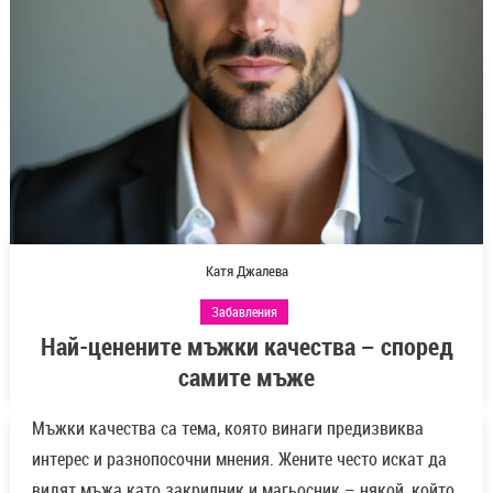
Катя Джалева
Забавления
Най-ценените мъжки качества – според
самите мъже
Мъжки качества са тема, която винаги предизвиква
интерес и разнопосочни мнения. Жените често искат да
видят мъжа като закрилник и магьосник – някой, който