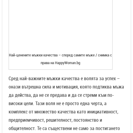
права на HappyWoman.bg
Сред най-важните мъжки качества е волята за успех –
онази вътрешна сила и мотивация, която подтиква мъжа
да действа, да не се предава и да се стреми към по-
високи цели. Тази воля не е просто една черта, а
комплекс от множество качества като инициативност,
предприемчивост, решителност, постоянство и
общителност. Те са съществени не само за постигането
на успех в професионалната сфера – било то в работата
или в бизнеса, но и за изграждането на стабилни и
плодотворни взаимоотношения с приятели, както и в
личния живот.
Мъжете много добре разбират, че парите играят важна
роля в пътя към успеха. За тях животът е твърде кратък,
за да не бъде изживян пълноценно и да не се насладят