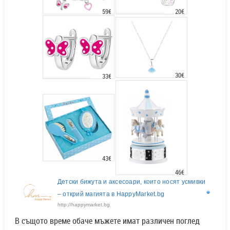
20€
59€
30€
33€
43€
46€
Детски бижута и аксесоари, които носят усмивки
– открий магията в HappyMarket.bg
http://happymarket.bg
В същото време обаче мъжете имат различен поглед