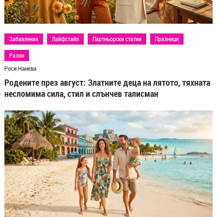
Забавления
Здраве и красота
Лайфстайл
Партньорски статии
Разни
Роси Нанева
Екскурзия до Карибския басейн: Мексико, Куба или
Доминикана за семейна почивка?