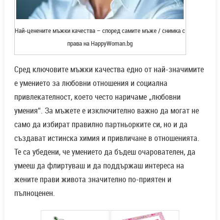
Най-ценените мъжки качества – според самите мъже / снимка с
права на HappyWoman.bg
Сред ключовите мъжки качества едно от най-значимите
е умението за любовни отношения и социална
привлекателност, което често наричаме „любовни
умения“. За мъжете е изключително важно да могат не
само да избират правилно партньорките си, но и да
създават истинска химия и привличане в отношенията.
Те са убедени, че умението да бъдеш очарователен, да
умееш да флиртуваш и да поддържаш интереса на
жените прави живота значително по-приятен и
пълноценен.