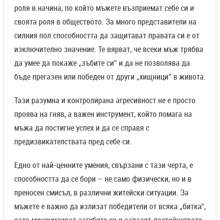
роля в начина, по който мъжете възприемат себе си и
своята роля в обществото. За много представители на
силния пол способността да защитават правата си е от
изключително значение. Те вярват, че всеки мъж трябва
да умее да покаже „зъбите си“ и да не позволява да
бъде прегазен или победен от други „хищници“ в живота.
Тази разумна и контролирана агресивност не е просто
проява на гняв, а важен инструмент, който помага на
мъжа да постигне успех и да се справя с
предизвикателствата пред себе си.
Едно от най-ценните умения, свързани с тази черта, е
способността да се бори – не само физически, но и в
преносен смисъл, в различни житейски ситуации. За
мъжете е важно да излизат победители от всяка „битка“,