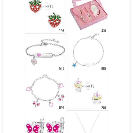
43€
19€
51€
55€
20€
59€