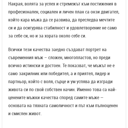
всичко истински и достоен. Те показват, че мъжът не е
само закрилник или победител, а и приятел, лидер и
партньор, който с воля, сърце и ум успява да изгради
живота си по свой собствен начин. Именно това са най-
ценените мъжки качества според самите мъже —
основата на тяхната самоличност и път към пълноценен
и смислен живот.
Катя Джалева
С над две години опит като автор на статии в списание HappyWoman,
създавам оригинално съдържание, което едновременно информира и
вдъхновява читателите.
Как да облекчим болката от
Златен Вторник: Край на проблемите
започва Мощен Късмет от 22.07.2025
разширени вени през лятото – 8
за 7 зодии
работещи метода