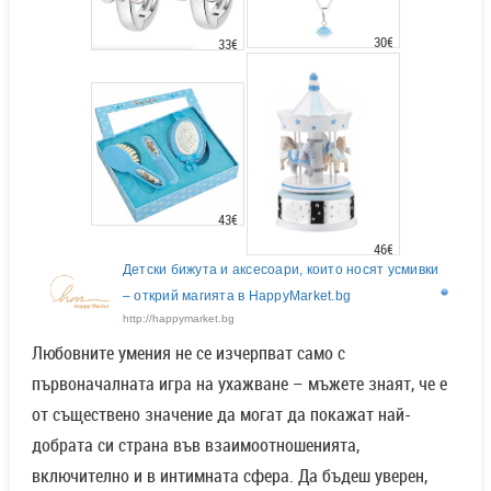
30€
33€
43€
46€
Детски бижута и аксесоари, които носят усмивки
– открий магията в HappyMarket.bg
http://happymarket.bg
Любовните умения не се изчерпват само с
първоначалната игра на ухажване – мъжете знаят, че е
от съществено значение да могат да покажат най-
добрата си страна във взаимоотношенията,
включително и в интимната сфера. Да бъдеш уверен,