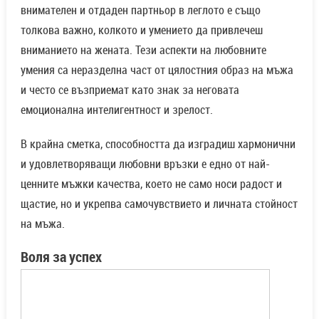
внимателен и отдаден партньор в леглото е също
толкова важно, колкото и умението да привлечеш
вниманието на жената. Тези аспекти на любовните
умения са неразделна част от цялостния образ на мъжа
и често се възприемат като знак за неговата
емоционална интелигентност и зрелост.
В крайна сметка, способността да изградиш хармонични
и удовлетворяващи любовни връзки е едно от най-
ценните мъжки качества, което не само носи радост и
щастие, но и укрепва самочувствието и личната стойност
на мъжа.
Воля за успех
Най-ценените мъжки качества – според самите мъже / снимка с