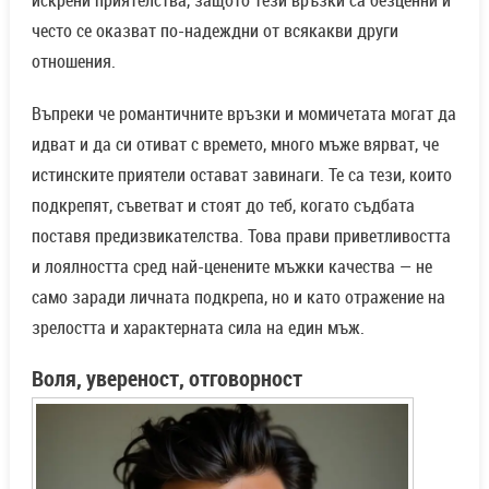
искрени приятелства, защото тези връзки са безценни и
често се оказват по-надеждни от всякакви други
отношения.
Въпреки че романтичните връзки и момичетата могат да
идват и да си отиват с времето, много мъже вярват, че
истинските приятели остават завинаги. Те са тези, които
подкрепят, съветват и стоят до теб, когато съдбата
поставя предизвикателства. Това прави приветливостта
и лоялността сред най-ценените мъжки качества — не
само заради личната подкрепа, но и като отражение на
зрелостта и характерната сила на един мъж.
Воля, увереност, отговорност