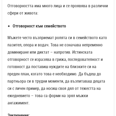
отговорност се изразява в грижа, последователност и
готовност да поставиш нуждите на близките си на
преден план, когато това е необходимо. Да бъдеш до
партньора си в трудни моменти, да възпитаваш децата
си с личен пример, да носиш своя дял от тежестта на
ежедневието – това са форми на зрял мъжки
ангажимент.
Заключение:
Обобщавайки всички разгледани аспекти, става ясно, че
мъжките качества, ценени от самите мъже, са комплекс
от взаимносвързани черти, които формират цялостната
им идентичност и начин на живот. Това не са просто
отделни умения или прояви, а истинско вътрешно ядро,
което ги прави устойчиви, уверени и способни да се