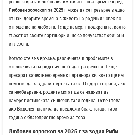
рефлектира и в любовния им живот. Това време според
Любовен хороскоп за 2025
г може да се превърне в едно
от най-добрите времена в живота на родения човек по
отношение на любовта. Те ще намерят подкрепата, която
търсят от своите партньори и ще се почувстват обичани
и глезени.
Когато сте във връзка, различията и проблемите в
отношенията на родения ще бъдат разрешени. Те ще
прекарат качествено време с партньора си, което ще им
помогне да заздравят връзката си. От друга страна, ако
са необвързани, родните могат да се надяват да
намерят истинската си любов тази година. Освен това,
ако Водолея планира да предложи брак, тогава тази
година е благоприятно време за това.
Любовен хороскоп за 2025 г за зодия Риби