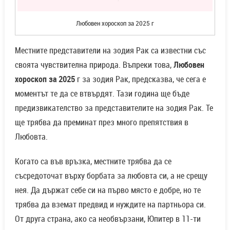
Любовен хороскоп за 2025 г
Местните представители на зодия Рак са известни със
своята чувствителна природа. Въпреки това,
Любовен
хороскоп за 2025
г за зодия Рак, предсказва, че сега е
моментът те да се втвърдят. Тази година ще бъде
предизвикателство за представителите на зодия Рак. Те
ще трябва да преминат през много препятствия в
Любовта.
Когато са във връзка, местните трябва да се
съсредоточат върху борбата за любовта си, а не срещу
нея. Да държат себе си на първо място е добре, но те
трябва да вземат предвид и нуждите на партньора си.
От друга страна, ако са необвързани, Юпитер в 11-ти