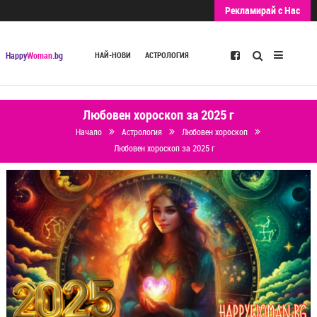
Рекламирай с Нас
Търсене
Happy
Woman
.bg
НАЙ-НОВИ
АСТРОЛОГИЯ
Любовен хороскоп за 2025 г
Начало
Астрология
Любовен хороскоп
Любовен хороскоп за 2025 г