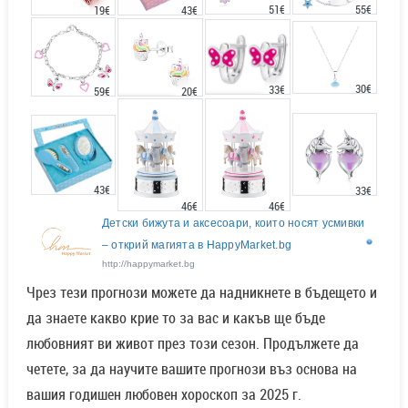
51€
55€
43€
19€
30€
33€
20€
59€
43€
33€
46€
46€
Детски бижута и аксесоари, които носят усмивки
– открий магията в HappyMarket.bg
http://happymarket.bg
Чрез тези прогнози можете да надникнете в бъдещето и
да знаете какво крие то за вас и какъв ще бъде
любовният ви живот през този сезон. Продължете да
четете, за да научите вашите прогнози въз основа на
вашия годишен любовен хороскоп за 2025 г.