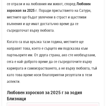
се отрази и на любовния им живот, според
Любовен
хороскоп за 2025
г. Поради присъствието на Сатурн,
местните ще бъдат увлечени в страст и щастливи
вълнения и ще имат достатъчно време да се
съсредоточат върху любовта.
Когато са във връзка тази година, местните ще
направят това, което е сърцето им подсказва към
партньорите им. От друга страна, ако сте необвързани,
сега е най-доброто време да се съсредоточите върху
кариерата и самоизрастването, а не върху любовта, тъй
като това време носи благоприятни резултати в тези
аспекти.
Любовен хороскоп за 2025 г за зодия
Близнаци