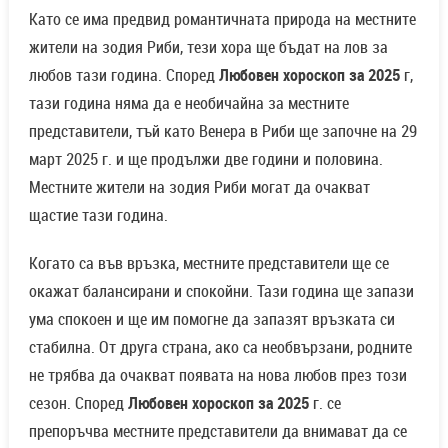
Като се има предвид романтичната природа на местните
жители на зодия Риби, тези хора ще бъдат на лов за
любов тази година. Според
Любовен хороскоп за 2025
г,
тази година няма да е необичайна за местните
представители, тъй като Венера в Риби ще започне на 29
март 2025 г. и ще продължи две години и половина.
Местните жители на зодия Риби могат да очакват
щастие тази година.
Когато са във връзка, местните представители ще се
окажат балансирани и спокойни. Тази година ще запази
ума спокоен и ще им помогне да запазят връзката си
стабилна. От друга страна, ако са необвързани, родните
не трябва да очакват появата на нова любов през този
сезон. Според
Любовен хороскоп за 2025
г. се
препоръчва местните представители да внимават да се