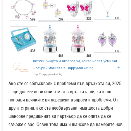
30€
33€
20€
59€
43€
33€
46€
46€
Детски бижута и аксесоари, които носят усмивки
– открий магията в HappyMarket.bg
http://happymarket.bg
Ако сте се сблъсквали с проблеми във връзката си, 2025
г. ще донесе позитивизъм във връзката ви, като ще
поправи всичките ви нерешени въпроси и проблеми. От
друга страна, ако сте необвързани, има доста добри
шансове предишният ви партньор да се опита да се
свърже с вас. Освен това има и шансове да намерите нов