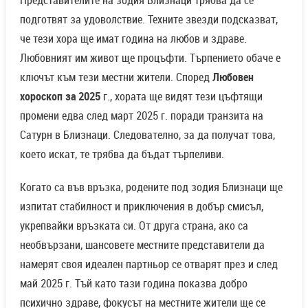
Представителите на зодия Близнаци трябва да се
подготвят за удоволствие. Техните звезди подсказват,
че тези хора ще имат година на любов и здраве.
Любовният им живот ще процъфти. Търпението обаче е
ключът към тези местни жители. Според
Любовен
хороскоп за 2025
г., хората ще видят тези цъфтящи
промени едва след март 2025 г. поради транзита на
Сатурн в Близнаци. Следователно, за да получат това,
което искат, те трябва да бъдат търпеливи.
Когато са във връзка, родените под зодия Близнаци ще
изпитат стабилност и приключения в добър смисъл,
укрепвайки връзката си. От друга страна, ако са
необвързани, шансовете местните представители да
намерят своя идеален партньор се отварят през и след
май 2025 г. Тъй като тази година показва добро
психично здраве, фокусът на местните жители ще се