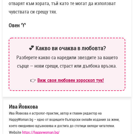
отварят към хората, тъй като те могат да използват
чувствата си срещу тях.
Овен ♈
💕 Какво ви очаква в любовта?
Разберете какво са наредили звездите за вашето
сърце — нови срещи, страст или дълбока връзка.
👉
Виж своя любовен хороскоп тук!
Ива Йовкова
Ива Йовкова е астролог-практик, автор и главен редактор на
HappyWoman.bg – едно от водещите български онлайн издания за жени,
което ежедневно вдъхновява и достига до стотици хиляди читателки.
Website
https://happywoman.bg/