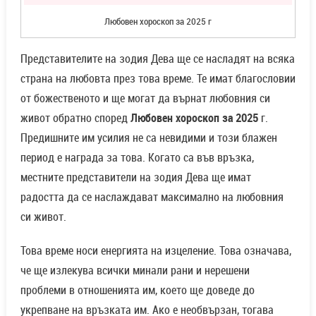
Любовен хороскоп за 2025 г
Представителите на зодия Дева ще се насладят на всяка
страна на любовта през това време. Те имат благословии
от божественото и ще могат да върнат любовния си
живот обратно според
Любовен хороскоп за 2025
г.
Предишните им усилия не са невидими и този блажен
период е награда за това. Когато са във връзка,
местните представители на зодия Дева ще имат
радостта да се наслаждават максимално на любовния
си живот.
Това време носи енергията на изцеление. Това означава,
че ще излекува всички минали рани и нерешени
проблеми в отношенията им, което ще доведе до
укрепване на връзката им. Ако е необвързан, тогава