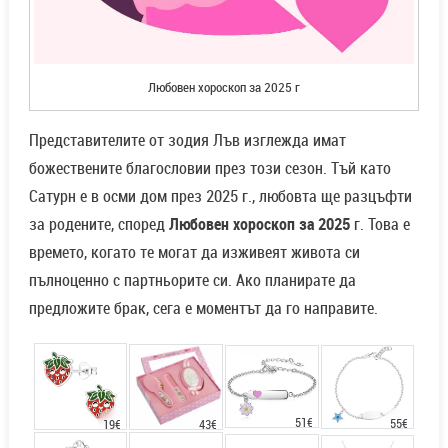
Любовен хороскоп за 2025 г
Представителите от зодия Лъв изглежда имат
божествените благословии през този сезон. Тъй като
Сатурн е в осми дом през 2025 г., любовта ще разцъфти
за родените, според
Любовен хороскоп за 2025
г. Това е
времето, когато те могат да изживеят живота си
пълноценно с партньорите си. Ако планирате да
предложите брак, сега е моментът да го направите.
51€
55€
43€
19€