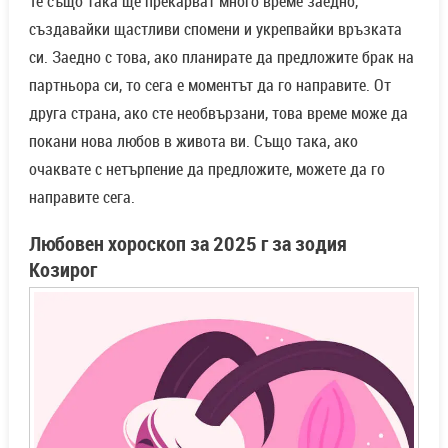
Те също така ще прекарват много време заедно,
създавайки щастливи спомени и укрепвайки връзката
си. Заедно с това, ако планирате да предложите брак на
партньора си, то сега е моментът да го направите. От
друга страна, ако сте необвързани, това време може да
покани нова любов в живота ви. Също така, ако
очаквате с нетърпение да предложите, можете да го
направите сега.
Любовен хороскоп за 2025 г за зодия
Козирог