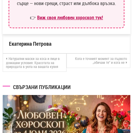
сърце — нови срещи, страст или дълбока връзка.
👉
Виж своя любовен хороскоп тук!
Екатерина Петрова
Натурални маски за коса и лице в
Кога е точният момент за първото
„обичам те“ и кога не
домашни условия: Красотата на
природата в уюта на вашата кухня
СВЪРЗАНИ ПУБЛИКАЦИИ