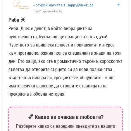
– открий магията в HappyMarket.bg
http://happymarket.bg
Риби ♓
Риби: Днес е денят, в който вибрациите на
чувствеността, буквално ще пращят във въздуха!
Чувството за привлекателност и повишеният интерес
към противоположния пол са специалните знаци на този
ден. Ето защо, ако сте в романтично търсене, хороскопът
съветва да отворите сърцето си за нови познанства.
Бъдете във вихъра си, срещайте се, общувайте - и ще
имате всички шансове да отворите страницата на
прекрасна любовна история.
💕 Какво ви очаква в любовта?
Разберете какво са наредили звездите за вашето