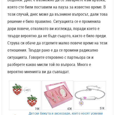
която сте били поставили на пауза за известно време. В
този случай, днес може да възникне въпросът, дали това
решение е било правилно. Ситуацията се е променила
дори повече, отколкото ви изглежда, поради което е
твърде вероятно да не бъде същото, както е било преди.
Струва си обаче да отделите малко повече време на тези
отношения. Твърде рано е да се промени радикално
ситуацията. Говорете откровено с партньора си и
разберете какво мисли той по въпроса. Много е
вероятно мненията ви да съвпадат.
51€
43€
19€
Детски бижута и аксесоари, които носят усмивки