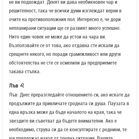
не ви подхождат. Денят ви дава необикновен чар и
решителност, така че всички думи изглеждат верни в
очите на противоположния пол. Интересно е, че дори
непланирани ситуации ще се развият много успешно.
Нито един човек не може да устои на чара ви.
Възползвайте се от това, ако отдавна сте искали да
срещнете някого, но поради срамежливост или други
обстоятелства не сте се осмелили да предприемете
такава стъпка.
Лъв ♌
Лъв: Днес преразгледайте отношението си, ако искате да
продължите да привличате сродната си душа. Паузата в
една връзка може да бъде началото на края, така че
звездите ви съветват да бъдете внимателни. Ако е
необходимо, струва си да се консултирате с роднини, те
ще предложат изход от трудна ситуация. Вашите