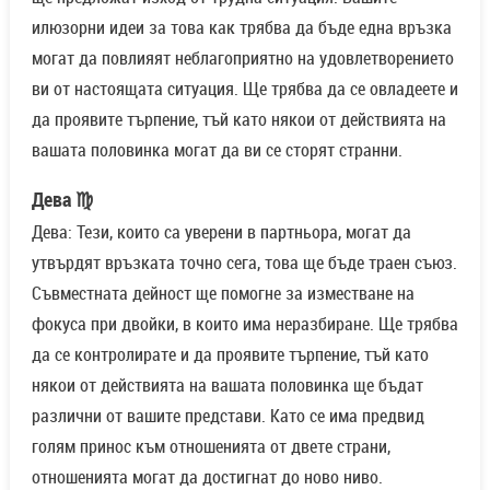
илюзорни идеи за това как трябва да бъде една връзка
могат да повлияят неблагоприятно на удовлетворението
ви от настоящата ситуация. Ще трябва да се овладеете и
да проявите търпение, тъй като някои от действията на
вашата половинка могат да ви се сторят странни.
Дева ♍
Дева: Тези, които са уверени в партньора, могат да
утвърдят връзката точно сега, това ще бъде траен съюз.
Съвместната дейност ще помогне за изместване на
фокуса при двойки, в които има неразбиране. Ще трябва
да се контролирате и да проявите търпение, тъй като
някои от действията на вашата половинка ще бъдат
различни от вашите представи. Като се има предвид
голям принос към отношенията от двете страни,
отношенията могат да достигнат до ново ниво.