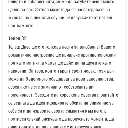
флирта и забавленията, може да загубите нещо много
ценно за вас. Затова можете да се наслаждавате на
живота, но в никакъв случай не изпускайте от поглед
най-важното.
Телец ♉
Телец: Днес ще сте толкова лесни за влюбване! Вашето
романтично настроение ще привлече противоположния
пол като магнит, а чарът ще действа на другите като
наркотик. За тези, които търсят своят човек, този ден
може да бъде много обещаващ за нови запознанства,
освен ако не сте замаяни от собствената ви
популярност. Звездите на хороскопа съветват: опитайте
се веднага да идентифицирате обекта на внимание за
себе си и да изразите своята симпатия към него, в
противен случай рискувате да пропуснете момента, да
флиртувате и да разговаряте с интересен човек.