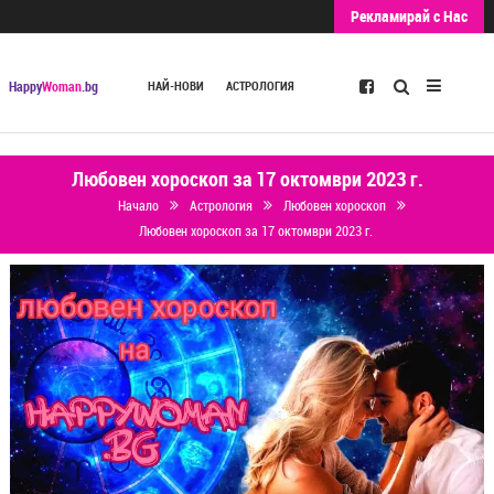
Рекламирай с Нас
Търсене
Happy
Woman
.bg
НАЙ-НОВИ
АСТРОЛОГИЯ
Любовен хороскоп за 17 октомври 2023 г.
Начало
Астрология
Любовен хороскоп
Любовен хороскоп за 17 октомври 2023 г.