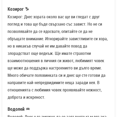
Козирог ♑
Козирог: Днес хората около вас ще ви гледат с друг
поглед и това ще бъде свързано със завист. Но не си
позволявайте да се ядосвате, опитайте се да не
обръщате внимание. Игнорирайте завистливите си хора,
но в никакъв случай не им давайте повод да
злорадстват още веднъж. Ще имате страхотни
взаимоотношения в личния си живот, любимият човек
ще може да поддържа настроението ви дълго време.
Много обичате половинката си и днес ще сте готови да
направите най-непредвидимите неща заради нея. В
отношенията с любимия човек проявявайте нежност,
доброта и искреност.
Водолей ♒
Водолей: Днес е възможно да се завърнете към връзка,