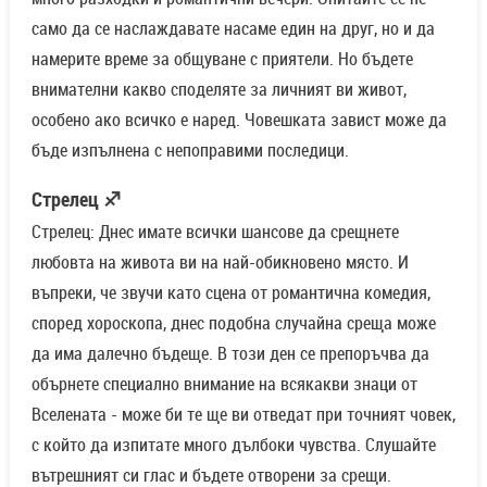
само да се наслаждавате насаме един на друг, но и да
намерите време за общуване с приятели. Но бъдете
внимателни какво споделяте за личният ви живот,
особено ако всичко е наред. Човешката завист може да
бъде изпълнена с непоправими последици.
Стрелец ♐
Стрелец: Днес имате всички шансове да срещнете
любовта на живота ви на най-обикновено място. И
въпреки, че звучи като сцена от романтична комедия,
според хороскопа, днес подобна случайна среща може
да има далечно бъдеще. В този ден се препоръчва да
обърнете специално внимание на всякакви знаци от
Вселената - може би те ще ви отведат при точният човек,
с който да изпитате много дълбоки чувства. Слушайте
вътрешният си глас и бъдете отворени за срещи.