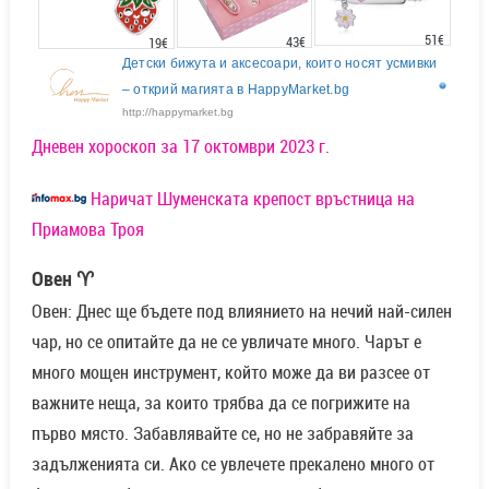
51€
43€
19€
Детски бижута и аксесоари, които носят усмивки
– открий магията в HappyMarket.bg
http://happymarket.bg
Дневен хороскоп за 17 октомври 2023 г.
Наричат Шуменската крепост връстница на
Приамова Троя
Овен ♈
Овен: Днес ще бъдете под влиянието на нечий най-силен
чар, но се опитайте да не се увличате много. Чарът е
много мощен инструмент, който може да ви разсее от
важните неща, за които трябва да се погрижите на
първо място. Забавлявайте се, но не забравяйте за
задълженията си. Ако се увлечете прекалено много от