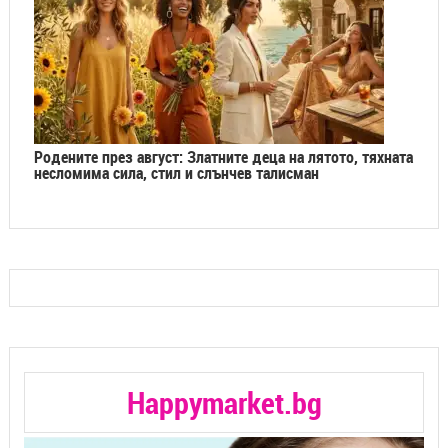
Родените през август: Златните деца на лятото, тяхната
несломима сила, стил и слънчев талисман
Happymarket.bg