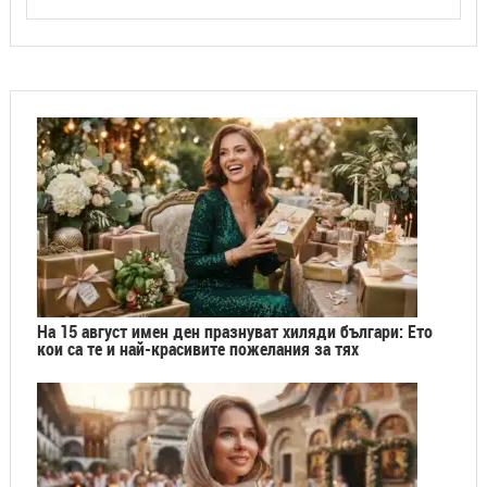
На 15 август имен ден празнуват хиляди българи: Ето
кои са те и най-красивите пожелания за тях