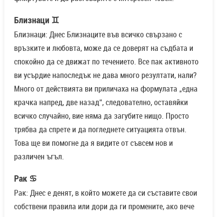
Близнаци ♊
Близнаци: Днес Близнаците във всичко свързано с
връзките и любовта, може да се доверят на съдбата и
спокойно да се движат по течението. Все пак активното
ви усърдие напоследък не дава много резултати, нали?
Много от действията ви приличаха на формулата „една
крачка напред, две назад“, следователно, оставяйки
всичко случайно, вие няма да загубите нищо. Просто
трябва да спрете и да погледнете ситуацията отвън.
Това ще ви помогне да я видите от съвсем нов и
различен ъгъл.
Рак ♋
Рак: Днес е денят, в който можете да си съставите свои
собствени правила или дори да ги промените, ако вече