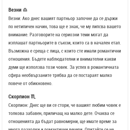
Везни ♎
Везни: Ако днес вашият партньор започне да се държи
по нетипичен начин, това ще е знак, че му липсва вашето
внимание. Разговорите на сериозни теми могат да
изплашат партньорите в съюзи, които са в начален етап.
Възможна е среща с лица, с които сте имали романтични
отношения. Бъдете наблюдателни и внимателни какви
думи ще използва този човек. За успех в романтичната
сфера необвързаните трябва да се постараят малко
повече от обикновено.
Скорпион ♏
Скорпион: Днес ще ви се стори, че вашият любим човек е
толкова забавен, приличащ на малко дете. Очаква се
отношенията да бъдат равномерни, ще имате време за
много разходки и романтични вечери. Опитайте се не