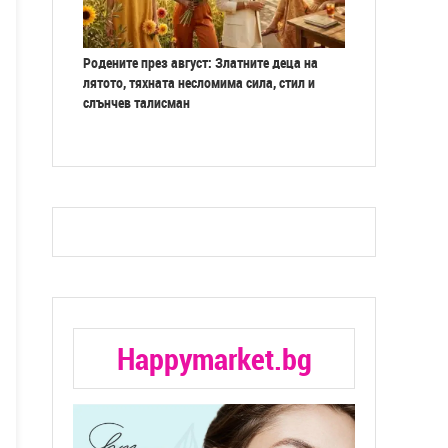
Родените през август: Златните деца на
лятото, тяхната несломима сила, стил и
слънчев талисман
Happymarket.bg