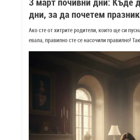
3 март почивни дни:
Къде д
дни,
за да почетем празник
Ако сте от хитрите родители, които ще си пусн
евала, правилно сте се насочили правилно! Та