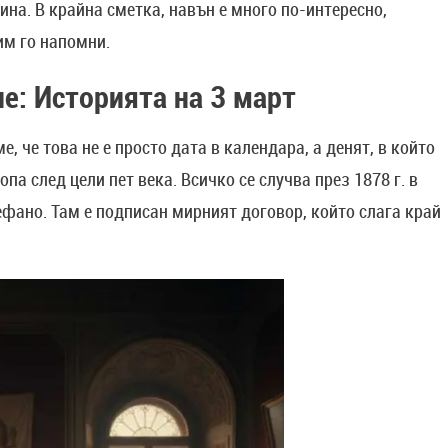
ина. В крайна сметка, навън е много по-интересно,
им го напомни.
е: Историята на 3 март
, че това не е просто дата в календара, а денят, в който
па след цели пет века. Всичко се случва през 1878 г. в
ефано. Там е подписан мирният договор, който слага край