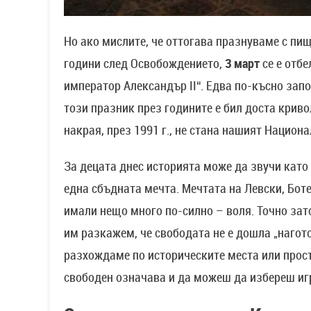
Но ако мислите, че оттогава празнуваме с пищ
години след Освобождението,
3 март
се е отбе
император Александър II“. Едва по-късно зап
този празник през годините е бил доста криво
накрая, през 1991 г., не стана нашият Национ
За децата днес историята може да звучи като 
една сбъдната мечта. Мечтата на Левски, Боте
имали нещо много по-силно – воля. Точно зато
им разкажем, че свободата не е дошла „наготов
разхождаме по историческите места или прост
свободен означава и да можеш да избереш иг