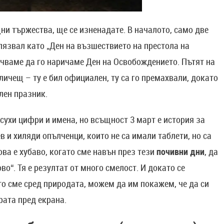
ни тържества, ще се изненадате. В началото, само две
лязвал като „Ден на възшествието на престола на
очваме да го наричаме Ден на Освобождението. Пътят на
личещ – ту е бил официален, ту са го премахвали, докато
ален празник.
сухи цифри и имена, но всъщност 3 март е история за
в и хиляди опълченци, които не са имали таблети, но са
ва е хубаво, когато сме навън през тези
почивни дни
, да
о“. Тя е резултат от много смелост. И докато се
о сме сред природата, можем да им покажем, че да си
рата пред екрана.