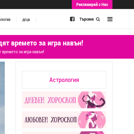
Рекламирай с Нас
Търсене
ОЛОГИЯ
ДЕЦА
дят времето за игра навън!
 времето за игра навън!
Астрология