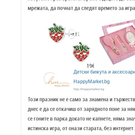
мрежата, да почнат да следят времето за игра
19€
Детски бижута и аксесоари
HappyMarket.bg
http://happymarket.bg
Този празник не е само за знамена и тържеств
днес е да се откачиш от зарядното поне за ня
се гоните в парка докато не капнете, няма зн
истинска игра, от онази старата, без интернет