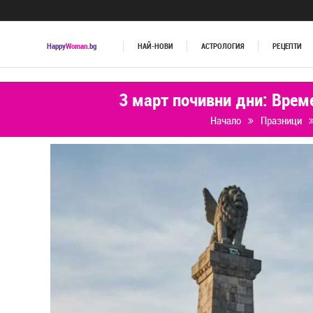
Happy
Woman
.bg
НАЙ-НОВИ
АСТРОЛОГИЯ
РЕЦЕПТИ
3 март почивни дни: Време
Начало
Празници