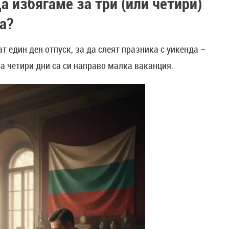
а избягаме за три (или четири)
а?
ат един ден отпуск, за да слеят празника с уикенда –
ка четири дни са си направо малка ваканция.