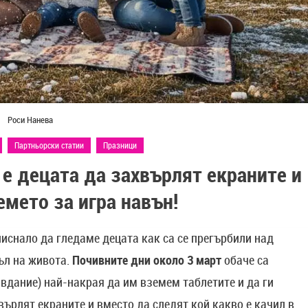
Роси Нанева
Партньорски статии
Празници
 е децата да захвърлят екраните и
емето за игра навън!
писнало да гледаме децата как са се прегърбили над
ъл на живота.
Почивните дни около 3 март
обаче са
вдание) най-накрая да им вземем таблетите и да ги
върлят екраните и вместо да следят кой какво е качил в