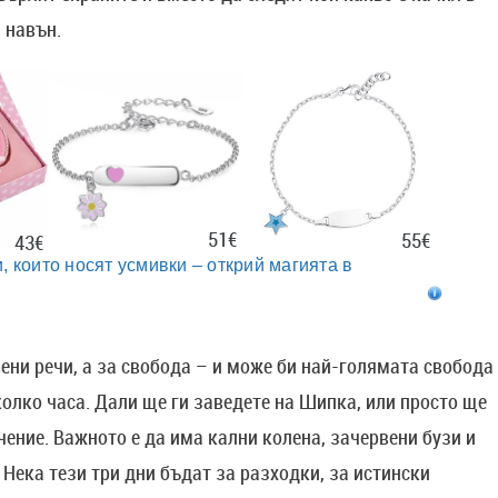
 навън.
51€
55€
43€
, които носят усмивки – открий магията в
ени речи, а за свобода – и може би най-голямата свобода
колко часа. Дали ще ги заведете на Шипка, или просто ще
ачение. Важното е да има кални колена, зачервени бузи и
. Нека тези три дни бъдат за разходки, за истински