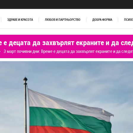
ЗДРАВЕ И КРАСОТА
ЛЮБОВ И ПАРТНЬОРСТВО
ДОБРА ФОРМА
ПСИХ
 е децата да захвърлят екраните и да сле
3 март почивни дни: Време е децата да захвърлят екраните и да следят