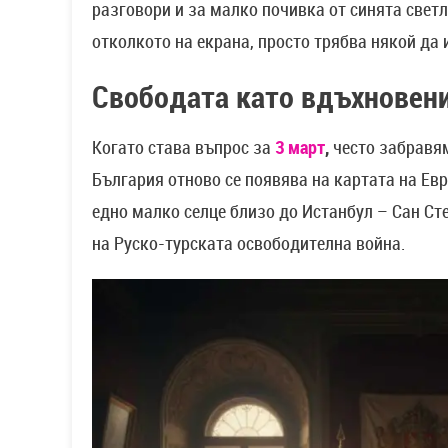
разговори и за малко почивка от синята светл
отколкото на екрана, просто трябва някой да 
Свободата като вдъхновени
Когато става въпрос за
3 март
,
често забравяме
България отново се появява на картата на Евро
едно малко селце близо до Истанбул – Сан Ст
на Руско-турската освободителна война.