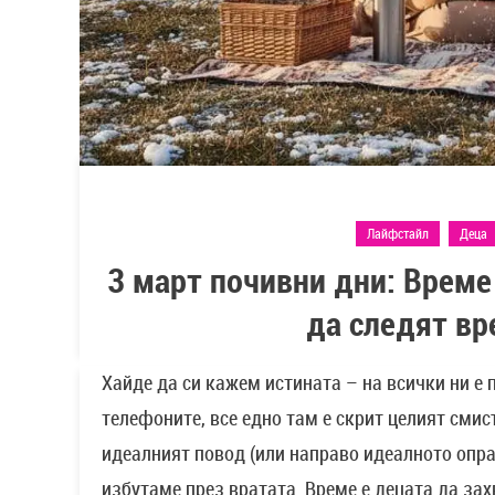
Лайфстайл
Деца
3 март почивни дни: Време
да следят вр
Хайде да си кажем истината – на всички ни е 
телефоните, все едно там е скрит целият смис
идеалният повод (или направо идеалното опра
избутаме през вратата. Време е децата да зах