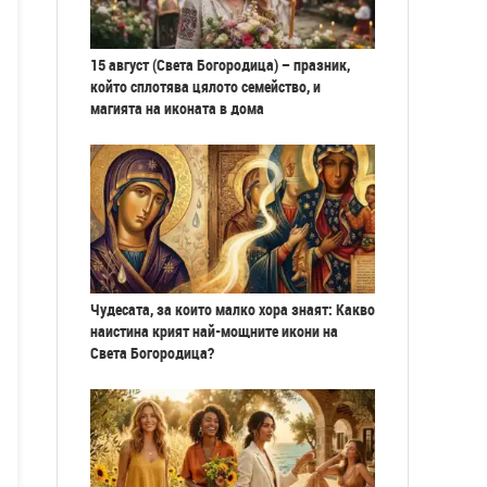
15 август (Света Богородица) – празник,
който сплотява цялото семейство, и
магията на иконата в дома
Чудесата, за които малко хора знаят: Какво
наистина крият най-мощните икони на
Света Богородица?