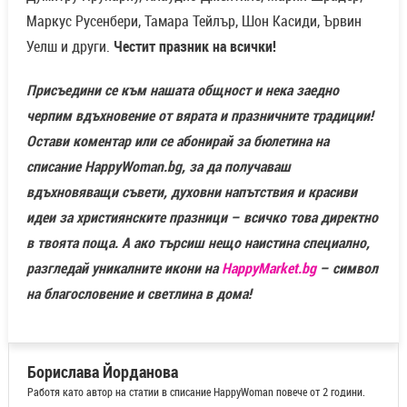
Маркус Русенбери, Тамара Тейлър, Шон Касиди, Ървин
Уелш и други.
Честит празник на всички!
Присъедини се към нашата общност и нека заедно
черпим вдъхновение от вярата и празничните традиции!
Остави коментар или се абонирай за бюлетина на
списание HappyWoman.bg, за да получаваш
вдъхновяващи съвети, духовни напътствия и красиви
идеи за християнските празници – всичко това директно
в твоята поща. А ако търсиш нещо наистина специално,
разгледай уникалните икони на
HappyMarket.bg
– символ
на благословение и светлина в дома!
Борислава Йорданова
Работя като автор на статии в списание HappyWoman повече от 2 години.