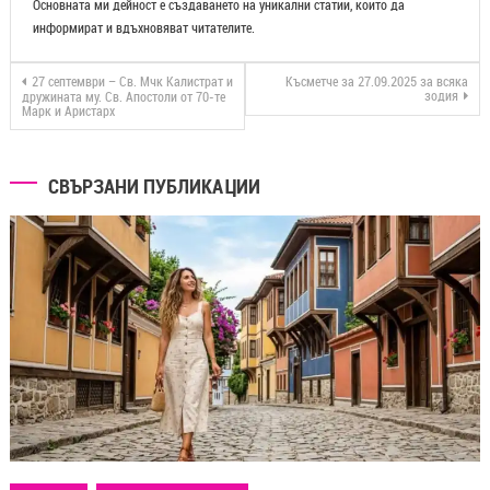
Основната ми дейност е създаването на уникални статии, които да
информират и вдъхновяват читателите.
27 септември – Св. Мчк Калистрат и
Късметче за 27.09.2025 за всяка
зодия
дружината му. Св. Апостоли от 70-те
Марк и Аристарх
СВЪРЗАНИ ПУБЛИКАЦИИ