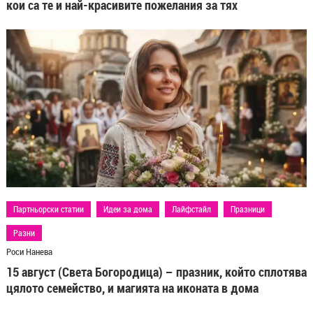
кои са те и най-красивите пожелания за тях
Партньорски статии
Идеи за дома
Лайфстайл
Празници
Разни
Роси Нанева
15 август (Света Богородица) – празник, който сплотява
цялото семейство, и магията на иконата в дома