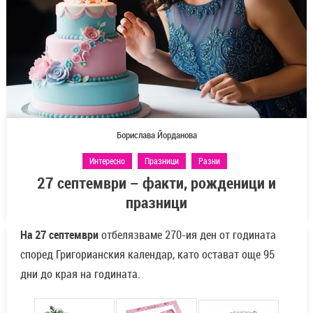
Борислава Йорданова
Интересно
Празници
Разни
27 септември – факти, рожденици и
празници
На
2
7 септември
отбелязваме 270-ия ден от годината
според Григорианския календар, като остават още 95
дни до края на годината.