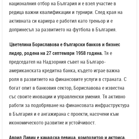
националния отбор на България и е взел участие в
редица важни квалификации и турнири. След края на
активната си кариера е работил като треньор и е
допринесъл за развитието на футбола в България.
Цветелина Бориславова е български банков и бизнес
лидер, родена на 27 септември 1958 година.
Тя е
председател на Надзорния съвет на Българо-
американската кредитна банка, където играе важна
роля в развитието на финансовите услуги в страната. С
богат опит в банковия сектор, Бориславова е известна
със своите иновации и управленски умения. Тя активно
работи за подобряване на финансовата инфраструктура
в България и е ангажирана с проекти, насочени към
икономическото развитие и устойчивост.
Аврил Лавин е канадска певица, композитор и актриса,