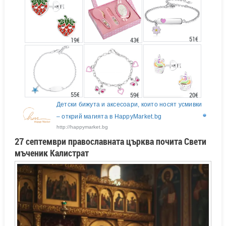
51€
43€
19€
55€
20€
59€
Детски бижута и аксесоари, които носят усмивки
– открий магията в HappyMarket.bg
http://happymarket.bg
27 септември православната църква почита Свети
мъченик Калистрат