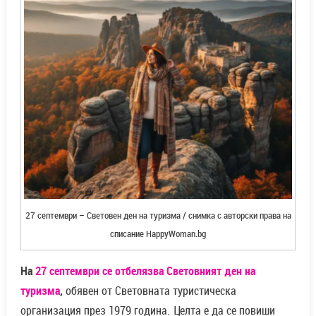
27 септември – Световен ден на туризма / снимка с авторски права на
списание HappyWoman.bg
На
27 септември се отбелязва Световният ден на
туризма
,
обявен от Световната туристическа
организация през 1979 година. Целта е да се повиши