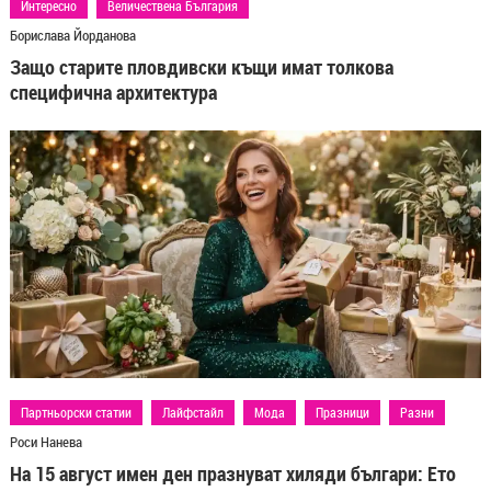
Интересно
Величествена България
Борислава Йорданова
Защо старите пловдивски къщи имат толкова
специфична архитектура
Партньорски статии
Лайфстайл
Мода
Празници
Разни
Роси Нанева
На 15 август имен ден празнуват хиляди българи: Ето