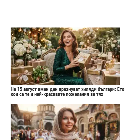
На 15 август имен ден празнуват хиляди българи: Ето
кои са те и най-красивите пожелания за тях