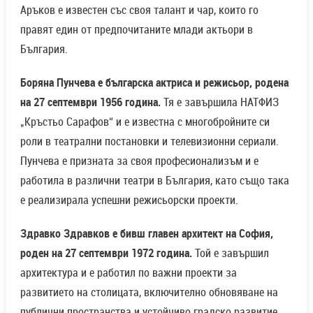
Аръков е известен със своя талант и чар, които го
правят един от предпочитаните млади актьори в
България.
Боряна Пунчева е българска актриса и режисьор, родена
на 27 септември 1956 година.
Тя е завършила НАТФИЗ
„Кръстьо Сарафов“ и е известна с многобройните си
роли в театрални постановки и телевизионни сериали.
Пунчева е призната за своя професионализъм и е
работила в различни театри в България, като също така
е реализирала успешни режисьорски проекти.
Здравко Здравков е бивш главен архитект на София,
роден на 27 септември 1972 година.
Той е завършил
архитектура и е работил по важни проекти за
развитието на столицата, включително обновяване на
публични пространства и устойчиво градско развитие.