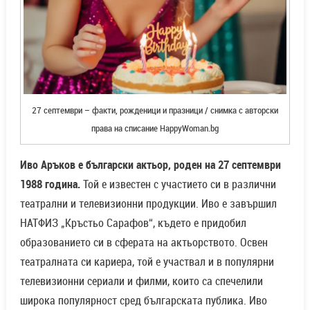
27 септември – факти, рожденици и празници / снимка с авторски
права на списание HappyWoman.bg
Иво Аръков е български актьор, роден на 27 септември
1988 година.
Той е известен с участието си в различни
театрални и телевизионни продукции. Иво е завършил
НАТФИЗ „Кръстьо Сарафов“, където е придобил
образованието си в сферата на актьорството. Освен
театралната си кариера, той е участвал и в популярни
телевизионни сериали и филми, които са спечелили
широка популярност сред българската публика. Иво