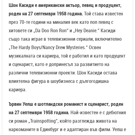
Шон Касиди е американски актьор, певец и продуцент,
роден на 27 септември 1958 година.
Той става известен
през 70-те години на миналия век като поп певец с
хитовете си „Da Doo Ron Ron“ и „Hey Deanie.“ Касиди
също така играе в телевизионни сериали, включително
„The Hardy Boys/Nancy Drew Mysteries.“ Освен
музикалната си кариера, той е работил и като продуцент
и сценарист, като е допринесъл за развитието на
различни телевизионни проекти. Шон Касиди остава
влиятелна фигура в шоубизнеса с дългогодишна
кариера.
Ървин Уелш е шотландски романист и сценарист, роден
на 27 септември 1958 година.
Най-известен е с дебютния
си роман „Trainspotting“, който разглежда живота на
наркоманите в Единбург и е адаптиран във филм. Уелш е