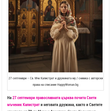
27 септември – Св. Мчк Калистрат и дружината му / снимка с авторски
права на списание HappyWoman.bg
На
27 септември православната църква почита Свети
мъченик Калистрат
и неговата дружина, както и Светите