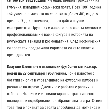
септември 1952 година,
и е единственият гражданин на
Румъния, извършил космически полет. През 1981 година
той участва в мисията на совалката „Союз 40“, където
прекара 7 дни в космоса, провеждайки научни
експерименти. Прунариу е известен със своята смелост и
професионализъм и е важна фигура в историята на
румънската авиация и космонавтика. След космическия
си полет той продължава кариерата си като пилот и
преподавател.
Клаудио Джентиле е италиански футболен мениджър,
роден на 27 септември 1953 година.
Той е известен с
богатия си опит в управлението на футболни клубове и
развитие на играчи. Джентиле е работил с различни
отбори в Италия и е специализиран в стратегическото
планиране и подобряване на отбранителната игра. Освен
това, той е признат за своята способност да мотивира и