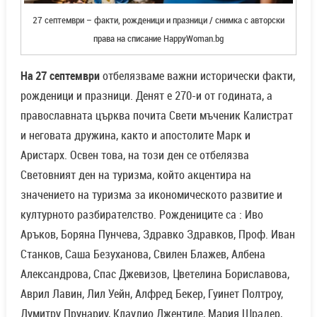
27 септември – факти, рожденици и празници / снимка с авторски
права на списание HappyWoman.bg
На 27 септември
отбелязваме важни исторически факти,
рожденици и празници. Денят е 270-и от годината, а
православната църква почита Свети мъченик Калистрат
и неговата дружина, както и апостолите Марк и
Аристарх. Освен това, на този ден се отбелязва
Световният ден на туризма, който акцентира на
значението на туризма за икономическото развитие и
културното разбирателство. Рождениците са : Иво
Аръков, Боряна Пунчева, Здравко Здравков, Проф. Иван
Станков, Саша Безуханова, Свилен Блажев, Албена
Александрова, Спас Джевизов, Цветелина Бориславова,
Аврил Лавин, Лил Уейн, Алфред Бекер, Гуинет Полтроу,
Думитру Прунариу, Клаудио Джентиле, Мария Шрадер,