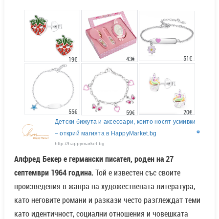
51€
43€
19€
55€
20€
59€
Детски бижута и аксесоари, които носят усмивки
– открий магията в HappyMarket.bg
http://happymarket.bg
Алфред Бекер е германски писател, роден на 27
септември 1964 година.
Той е известен със своите
произведения в жанра на художествената литература,
като неговите романи и разкази често разглеждат теми
като идентичност, социални отношения и човешката