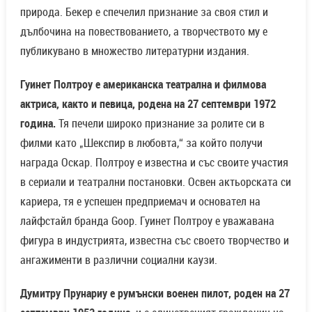
природа. Бекер е спечелил признание за своя стил и
дълбочина на повествованието, а творчеството му е
публикувано в множество литературни издания.
Гуинет Полтроу е американска театрална и филмова
актриса, както и певица, родена на 27 септември 1972
година.
Тя печели широко признание за ролите си в
филми като „Шекспир в любовта,“ за който получи
награда Оскар. Полтроу е известна и със своите участия
в сериали и театрални постановки. Освен актьорската си
кариера, тя е успешен предприемач и основател на
лайфстайл бранда Goop. Гуинет Полтроу е уважавана
фигура в индустрията, известна със своето творчество и
ангажименти в различни социални каузи.
Думитру Прунариу е румънски военен пилот, роден на 27