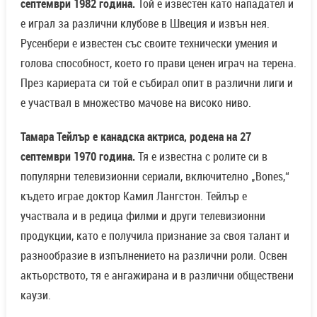
септември 1982 година.
Той е известен като нападател и
е играл за различни клубове в Швеция и извън нея.
Русенбери е известен със своите технически умения и
голова способност, което го прави ценен играч на терена.
През кариерата си той е събирал опит в различни лиги и
е участвал в множество мачове на високо ниво.
Тамара Тейлър е канадска актриса, родена на 27
септември 1970 година.
Тя е известна с ролите си в
популярни телевизионни сериали, включително „Bones,“
където играе доктор Камил Лангстон. Тейлър е
участвала и в редица филми и други телевизионни
продукции, като е получила признание за своя талант и
разнообразие в изпълнението на различни роли. Освен
актьорството, тя е ангажирана и в различни обществени
каузи.