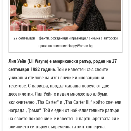
27 септември – факти, рожденици и празници / снимка с авторски
права на списание HappyWoman.bg
Лил Уейн (Lil Wayne) е американски рапър, роден на 27
септември 1982 година.
Той е известен със своите
уникални стилове на изпълнение и иновационни
текстове. С кариера, продължаваща повече от две
десетилетия, Лил Уейн е издал множество албуми,
включително „Tha Carter“ и „Tha Carter III,“ който спечели
награда „Грами“. Той е един от най-влиятелните рапъри
на своето поколение и е известен с партньорствата си и
влиянието си върху съвременната хип-хоп сцена.