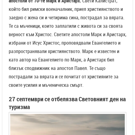
апостоли от 70-те Марк и Аристарх.
Свети Калистрат,
който бил римски военачалник, приел християнството и
заедно с жена си и четирима сина, пострадал за вярата.
Те са мъченици, които заплатили с живота си за своята
верност към Христос. Светите апостоли Марк и Аристарх,
избрани от Исус Христос, проповядвали Евангелието и
разпространявали християнството. Марк е известен и
като автор на Евангелието по Марк, а Аристарх бил
близък сподвижник на апостол Павел. Те също
пострадали за вярата и се почитат от християните за
своите усилия и мъченическа смърт.
27 септември се отбелязва Световният ден на
туризма