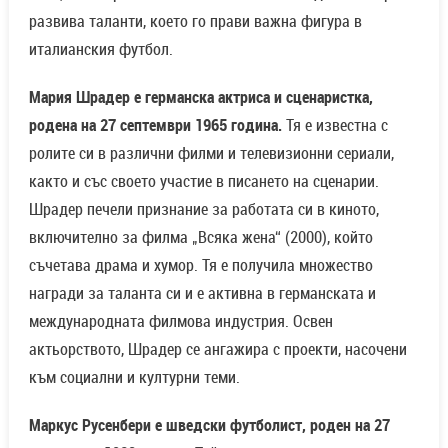
развива таланти, което го прави важна фигура в
италианския футбол.
Мария Шрадер е германска актриса и сценаристка,
родена на 27 септември 1965 година.
Тя е известна с
ролите си в различни филми и телевизионни сериали,
както и със своето участие в писането на сценарии.
Шрадер печели признание за работата си в киното,
включително за филма „Всяка жена“ (2000), който
съчетава драма и хумор. Тя е получила множество
награди за таланта си и е активна в германската и
международната филмова индустрия. Освен
актьорството, Шрадер се ангажира с проекти, насочени
към социални и културни теми.
Маркус Русенбери е шведски футболист, роден на 27