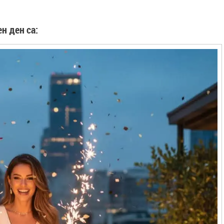
н ден са: