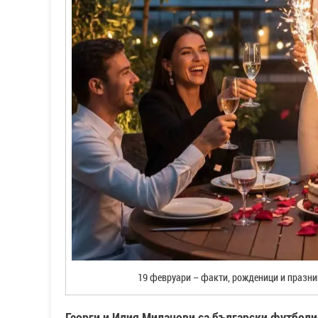
19 февруари – факти, рожденици и празни
Георги и Илия Миланови са български футболис