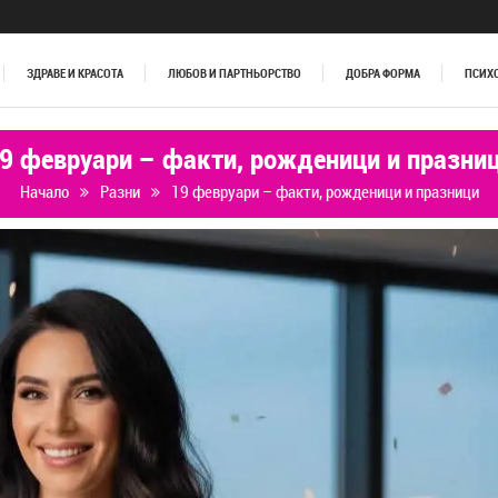
ЗДРАВЕ И КРАСОТА
ЛЮБОВ И ПАРТНЬОРСТВО
ДОБРА ФОРМА
ПСИХ
9 февруари – факти, рожденици и празни
Начало
Разни
19 февруари – факти, рожденици и празници