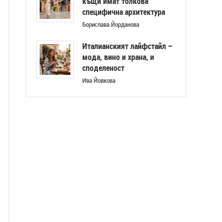
къщи имат толкова
специфична архитектура
Борислава Йорданова
Италианският лайфстайл –
мода, вино и храна, и
споделеност
Ива Йовкова