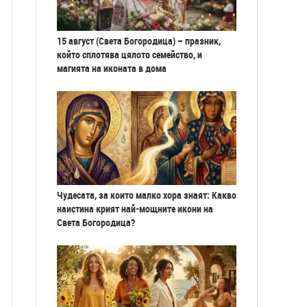
15 август (Света Богородица) – празник,
който сплотява цялото семейство, и
магията на иконата в дома
Чудесата, за които малко хора знаят: Какво
наистина крият най-мощните икони на
Света Богородица?