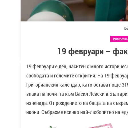
Бо
Интересно
19 февруари – фак
19 февруари е ден, наситен с много историчес
свободата и големите открития. На 19 февруа
Григорианския календар, като остават още 31
знака на почитта към Васил Левски в Българи
изненада. От рождението на бащата на съвре
икони. Събрахме всичко най-любопитно на ед