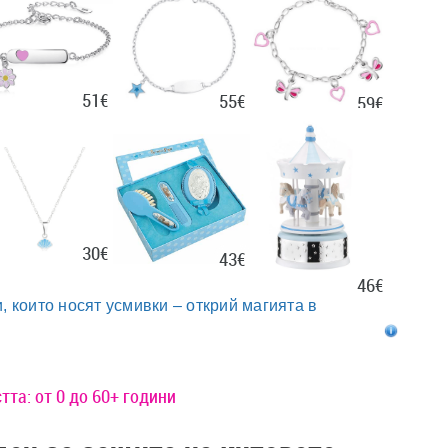
51€
55€
59€
30€
43€
46€
, които носят усмивки – открий магията в
та: от 0 до 60+ години