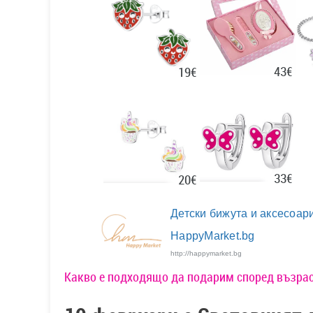
43€
19€
33€
20€
Детски бижута и аксесоари
HappyMarket.bg
http://happymarket.bg
Какво е подходящо да подарим според възраст