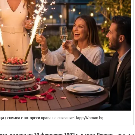
ци / снимка с авторски права на списание HappyWoman.bg
ти, родени на 19 февруари 1992 г. в град Левски.
Георги е