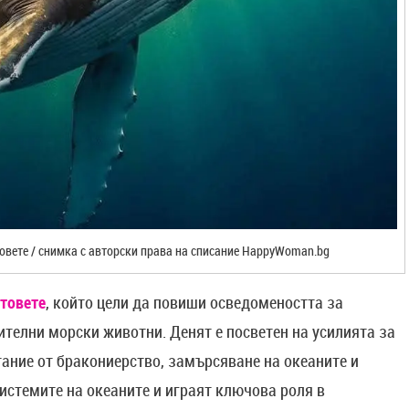
овете / снимка с авторски права на списание HappyWoman.bg
итовете
, който цели да повиши осведомеността за
ителни морски животни. Денят е посветен на усилията за
тание от бракониерство, замърсяване на океаните и
истемите на океаните и играят ключова роля в