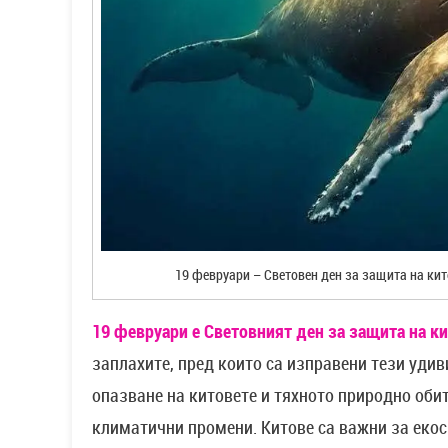
19 февруари – Световен ден за защита на кит
19 февруари е Световният ден за защита на к
заплахите, пред които са изправени тези удив
опазване на китовете и тяхното природно оби
климатични промени. Китове са важни за екос