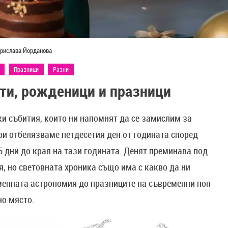
рислава Йорданова
Празници
Разни
ти, рожденици и празници
ки събития, които ни напомнят да се замислим за
ри отбелязваме петдесетия ден от годината според
5 дни до края на тази годината. Денят преминава под
я, но световната хроника също има с какво да ни
менната астрономия до празниците на съвременни поп
но място.