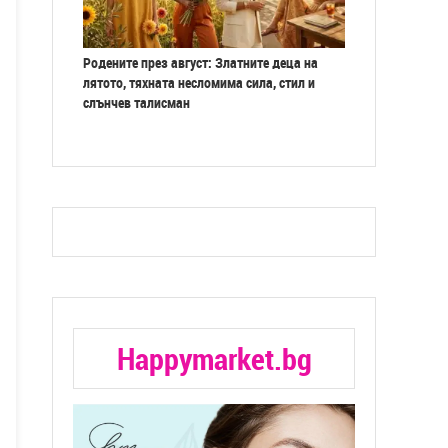
Родените през август: Златните деца на
лятото, тяхната несломима сила, стил и
слънчев талисман
Happymarket.bg