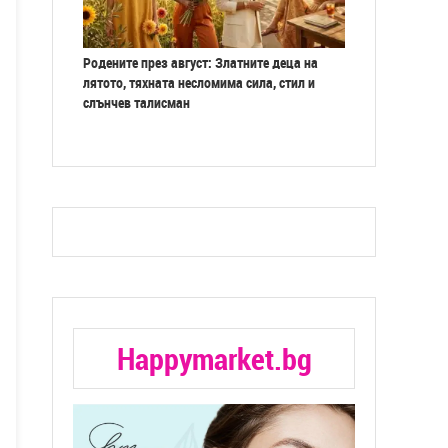
Родените през август: Златните деца на
лятото, тяхната несломима сила, стил и
слънчев талисман
Happymarket.bg