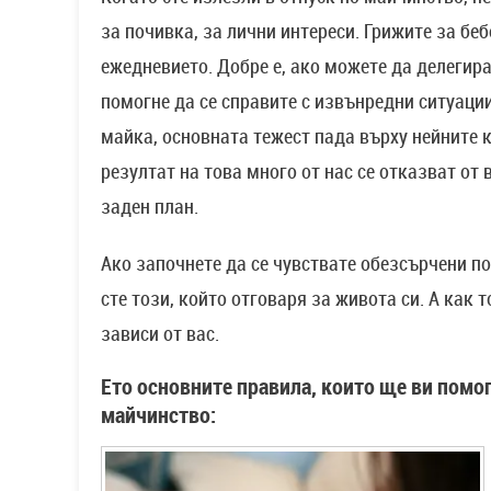
за почивка, за лични интереси. Грижите за бе
ежедневието. Добре е, ако можете да делегира
помогне да се справите с извънредни ситуаци
майка, основната тежест пада върху нейните к
резултат на това много от нас се отказват от
заден план.
Ако започнете да се чувствате обезсърчени пор
сте този, който отговаря за живота си. А как
зависи от вас.
Ето основните правила, които ще ви помо
майчинство: