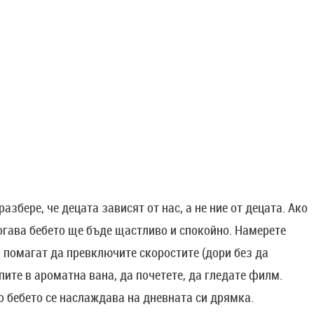
збере, че децата зависят от нас, а не ние от децата. Ако
тогава бебето ще бъде щастливо и спокойно. Намерете
и помагат да превключите скоростите (дори без да
пите в ароматна вана, да почетете, да гледате филм.
о бебето се наслаждава на дневната си дрямка.