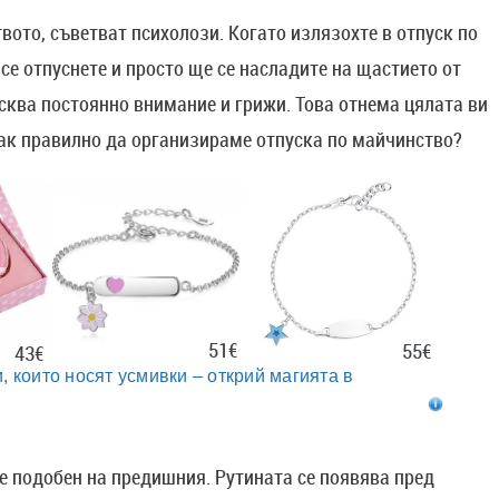
вото, съветват психолози. Когато излязохте в отпуск по
се отпуснете и просто ще се насладите на щастието от
исква постоянно внимание и грижи. Това отнема цялата ви
Как правилно да организираме отпуска по майчинство?
51€
55€
43€
, които носят усмивки – открий магията в
 е подобен на предишния. Рутината се появява пред