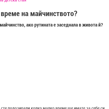
 време на майчинството?
 майчинство, ако рутината е заседнала в живота й?
е сте подозирали колко малко време ще имате за себе си,