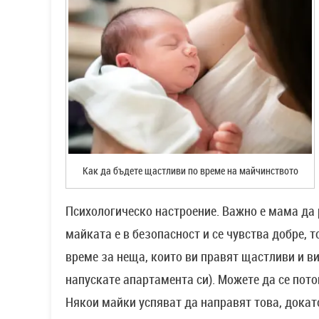
Как да бъдете щастливи по време на майчинството
Психологическо настроение. Важно е мама да ра
майката е в безопасност и се чувства добре, 
време за неща, които ви правят щастливи и в
напускате апартамента си). Можете да се пото
Някои майки успяват да направят това, докат