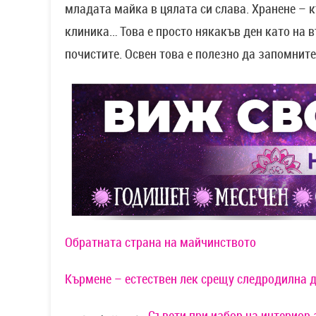
младата майка в цялата си слава. Хранене – 
клиника… Това е просто някакъв ден като на в
почистите. Освен това е полезно да запомнит
Обратната страна на майчинството
Кърмене – естествен лек срещу следродилна 
Съвети при избор на интериор 