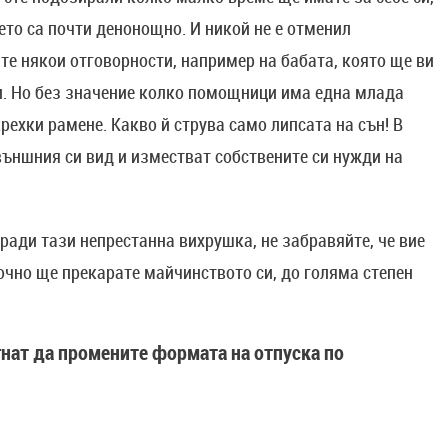
бето са почти денонощно. И никой не е отменил
те някои отговорности, например на бабата, която ще ви
и. Но без значение колко помощници има една млада
рехки рамене. Какво й струва само липсата на сън! В
 външния си вид и изместват собствените си нужди на
ади тази непрестанна вихрушка, не забравяйте, че вие ​​
 точно ще прекарате майчинството си, до голяма степен
гнат да промените формата на отпуска по