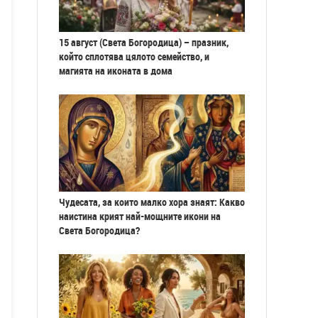
15 август (Света Богородица) – празник,
който сплотява цялото семейство, и
магията на иконата в дома
Чудесата, за които малко хора знаят: Какво
наистина крият най-мощните икони на
Света Богородица?