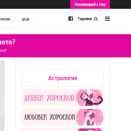
Рекламирай с Нас
Търсене
ОЛОГИЯ
ДЕЦА
вото?
ото?
Астрология