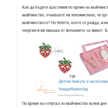
Как да бъдете щастливи по време на майчинст
майчинство, очаквахте ли лекомислено, че ще 
майчинството? Но бебето, което се ражда, из
енергия и ви лишава от желанието за живот. 
19€
Детски бижута и аксесоари
HappyMarket.bg
http://happymarket.bg
По време на отпуска по майчинство всеки ден