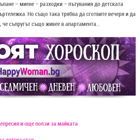
къпане – миене – разходки – пътувания до детската
ъртележка. Но също така трябва да сготвите вечеря и да
е, че съпругът също живее в апартамента…
депресия и още ползи за майката
за детска стая