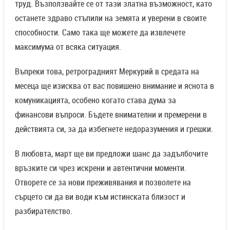
труд. Възползвайте се от тази златна възможност, като
останете здраво стъпили на земята и уверени в своите
способности. Само така ще можете да извлечете
максимума от всяка ситуация.
Въпреки това, ретроградният Меркурий в средата на
месеца ще изисква от вас повишено внимание и яснота в
комуникацията, особено когато става дума за
финансови въпроси. Бъдете внимателни и премерени в
действията си, за да избегнете недоразумения и грешки.
В любовта, март ще ви предложи шанс да задълбочите
връзките си чрез искрени и автентични моменти.
Отворете се за нови преживявания и позволете на
сърцето си да ви води към истинската близост и
разбирателство.