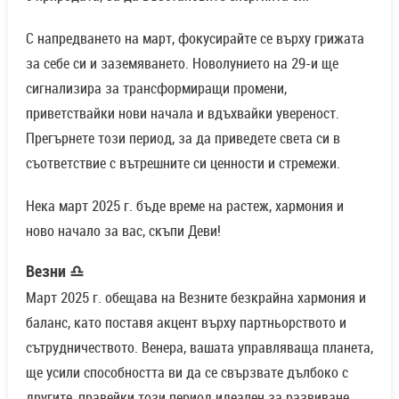
С напредването на март, фокусирайте се върху грижата
за себе си и заземяването. Новолунието на 29-и ще
сигнализира за трансформиращи промени,
приветствайки нови начала и вдъхвайки увереност.
Прегърнете този период, за да приведете света си в
съответствие с вътрешните си ценности и стремежи.
Нека март 2025 г. бъде време на растеж, хармония и
ново начало за вас, скъпи Деви!
Везни ♎
Март 2025 г. обещава на Везните безкрайна хармония и
баланс, като поставя акцент върху партньорството и
сътрудничеството. Венера, вашата управляваща планета,
ще усили способността ви да се свързвате дълбоко с
другите, правейки този период идеален за развиване