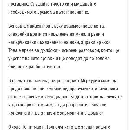
прегаряне. Слушайте тялото си и му давайте
необходимото време за възстановяване.
Венера ще акцентира върху взаимоотношенията,
отваряйки врати за изцеление на минали рани и
насърчавайки създаването на нови, здрави връзки.
Това е време за дълбоки и искрени разговори, които ще
укрепят вашите връзки и ще доведат до по-голяма
близост и разбирателство.
В средата на месеца, ретроградният Меркурий може да
предизвика някои семейни недоразумения, изисквайки
от вас търпение и ясен диалог. Бъдете готови да слушате
и да говорите открито, за да разрешите всякакви
конфликти и да запазите хармонията в дома си.
Около 16-ти март, Пълнолунието ще засили вашите