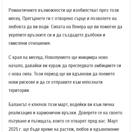
Романтичните възможности ще изобилстват през този
месец. Прегърнете ги с отворено сърце и позволете на
любовта да ви води. Силата на Венера ще ви помогне да
укрепите връзките си и да създадете дълбоки и
смислени отношения.
С края на месеца, Новолунието ще инициира ново
начало, давайки ви кураж да преследвате амбициите си
с нова сила. Този период ще ви вдъхнови да поемете
нови рискове и да се отправите към непознати
територии.
Балансът е ключов този март, водейки ви към лична
реализация и хармонични връзки. Доверете се на своето
пътуване и пътищата, които се отварят пред вас. Март
2025 г. ще бъде време на растеж, любов и вдъхновение