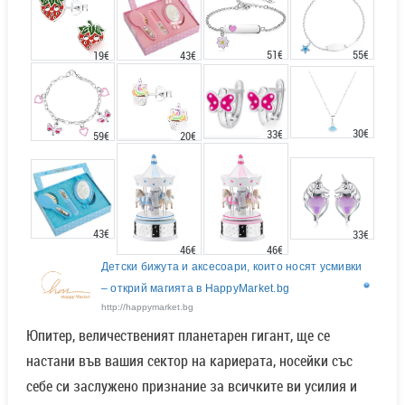
51€
55€
43€
19€
30€
33€
20€
59€
43€
33€
46€
46€
Детски бижута и аксесоари, които носят усмивки
– открий магията в HappyMarket.bg
http://happymarket.bg
Юпитер, величественият планетарен гигант, ще се
настани във вашия сектор на кариерата, носейки със
себе си заслужено признание за всичките ви усилия и