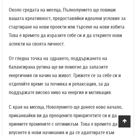
Около средата на месеца, Пълнолунието ще повиши
вашата креативност, предоставяйки идеални условия за
стартиране на нови проекти или търсене на нови хобита.
Това е времето да изразите себе си и да откриете нови
аспекти на своята личност.
От гледна точка на здравето, поддържането на
балансирана рутина ще ви помогне да запазите
енергичния си начин на живот. Грижете се за себе си и
отделяйте време за почивка и релаксация, за да
поддържате високо ниво на енергия и мотивация.
С края на месеца, Новолунието ще донесе ново начало,
приканвайки ви да преоцените приоритетите си и да
приемете промените с оптимизъм. Това е времето да се
впуснете в нови начинания и да се адаптирате към