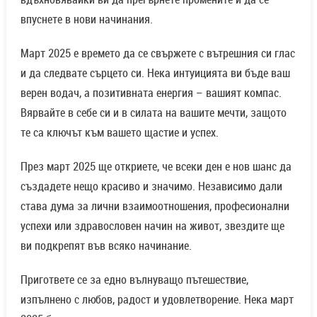
впуснете в нови начинания.
Март 2025 е времето да се свържете с вътрешния си глас
и да следвате сърцето си. Нека интуицията ви бъде ваш
верен водач, а позитивната енергия – вашият компас.
Вярвайте в себе си и в силата на вашите мечти, защото
те са ключът към вашето щастие и успех.
През март 2025 ще откриете, че всеки ден е нов шанс да
създадете нещо красиво и значимо. Независимо дали
става дума за лични взаимоотношения, професионални
успехи или здравословен начин на живот, звездите ще
ви подкрепят във всяко начинание.
Пригответе се за едно вълнуващо пътешествие,
изпълнено с любов, радост и удовлетворение. Нека март