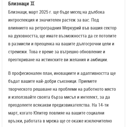
Близнаци ♊
Близнаци, март 2025 г. ще бъде месец на дълбока
интроспекция и значителен растеж за вас. Под
влиянието на ретроградния Меркурий във вашия сектор
на духовността, ще имате възможността да се потопите
в размисли и преоценка на вашите дългосрочни цели и
стремежи. Това е време за вътрешно обновление и
преоткриване на истинските ви желания и амбиции.
В професионален план, иновациите и адаптивността ще
бъдат вашите най-добри съюзници. Приемете
творческото решаване на проблеми на работното място
и използвайте своята бърза мисъл и интелект, за да
преодолеете всякакви предизвикателства. На 14-ти
март, когато Юпитер повлияе на вашите социални
връзки, работата в мрежа ще се окаже изключително