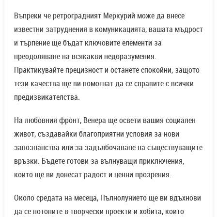
Въпреки че ретроградният Меркурий може да внесе
известни затруднения в комуникацията, вашата мъдрост
и търпение ще бъдат ключовите елементи за
преодоляване на всякакви недоразумения.
Практикувайте прецизност и останете спокойни, защото
тези качества ще ви помогнат да се справите с всички
предизвикателства.
На любовния фронт, Венера ще освети вашия социален
живот, създавайки благоприятни условия за нови
запознанства или за задълбочаване на съществуващите
връзки. Бъдете готови за вълнуващи приключения,
които ще ви донесат радост и ценни прозрения.
Около средата на месеца, Пълнолунието ще ви вдъхнови
да се потопите в творчески проекти и хобита, които