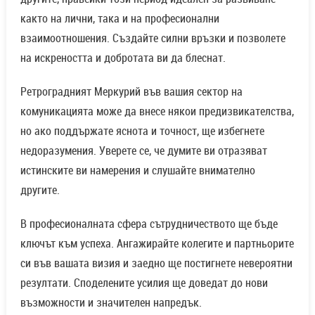
както на лични, така и на професионални
взаимоотношения. Създайте силни връзки и позволете
на искреността и добротата ви да блеснат.
Ретроградният Меркурий във вашия сектор на
комуникацията може да внесе някои предизвикателства,
но ако поддържате яснота и точност, ще избегнете
недоразумения. Уверете се, че думите ви отразяват
истинските ви намерения и слушайте внимателно
другите.
В професионалната сфера сътрудничеството ще бъде
ключът към успеха. Ангажирайте колегите и партньорите
си във вашата визия и заедно ще постигнете невероятни
резултати. Споделените усилия ще доведат до нови
възможности и значителен напредък.