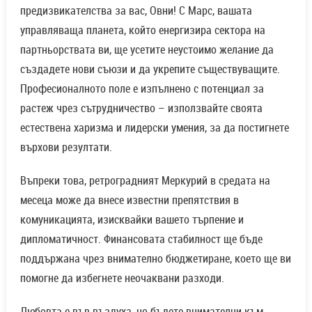
предизвикателства за вас, Овни! С Марс, вашата
управляваща планета, който енергизира сектора на
партньорствата ви, ще усетите неустоимо желание да
създадете нови съюзи и да укрепите съществуващите.
Професионалното поле е изпълнено с потенциал за
растеж чрез сътрудничество – използвайте своята
естествена харизма и лидерски умения, за да постигнете
върхови резултати.
Въпреки това, ретроградният Меркурий в средата на
месеца може да внесе известни препятствия в
комуникацията, изисквайки вашето търпение и
дипломатичност. Финансовата стабилност ще бъде
поддържана чрез внимателно бюджетиране, което ще ви
помогне да избегнете неочаквани разходи.
Любовта е във въздуха, но бъдете внимателни към