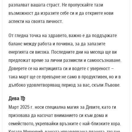
разпалват вашата страст. Не пропускайте тази
възможност да изразите себе си и да откриете нови
аспекти на своята личност.
От гледна точка на здравето, важно е да поддържате
баланс между работа и почивка, за да запазите
енергията си висока. Последните дни на месеца ще ви
предложат време за лични размисли и самоосъзнаване.
Доверете се на интуицията си и водете с увереност –
така март ще се превърне не само в продуктивен, но и в
дълбоко удовлетворяващ период за вас, скъпи Лъвове.
Дева ♍
Март 2025 г. носи специална магия за Девите, като ги
призовава да насочат вниманието си към дома и
семейството, укрепвайки връзките с най-близките хора.
Когато Меркурий, вашата управляваща планета, тръгне