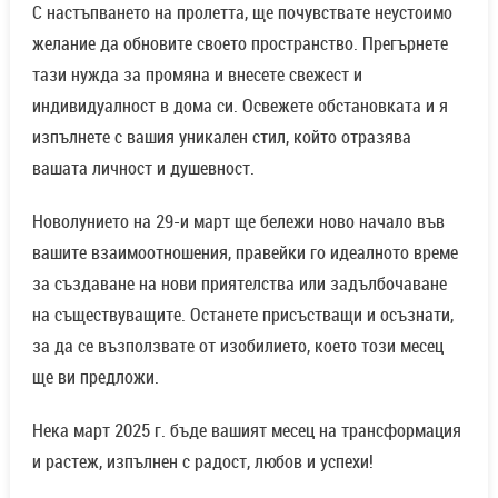
С настъпването на пролетта, ще почувствате неустоимо
желание да обновите своето пространство. Прегърнете
тази нужда за промяна и внесете свежест и
индивидуалност в дома си. Освежете обстановката и я
изпълнете с вашия уникален стил, който отразява
вашата личност и душевност.
Новолунието на 29-и март ще бележи ново начало във
вашите взаимоотношения, правейки го идеалното време
за създаване на нови приятелства или задълбочаване
на съществуващите. Останете присъстващи и осъзнати,
за да се възползвате от изобилието, което този месец
ще ви предложи.
Нека март 2025 г. бъде вашият месец на трансформация
и растеж, изпълнен с радост, любов и успехи!