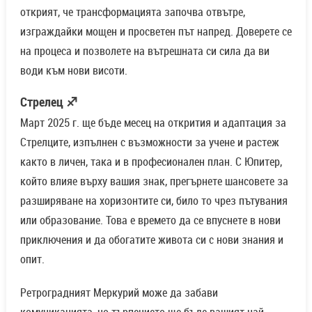
открият, че трансформацията започва отвътре,
изграждайки мощен и просветен път напред. Доверете се
на процеса и позволете на вътрешната си сила да ви
води към нови висоти.
Стрелец ♐
Март 2025 г. ще бъде месец на открития и адаптация за
Стрелците, изпълнен с възможности за учене и растеж
както в личен, така и в професионален план. С Юпитер,
който влияе върху вашия знак, прегърнете шансовете за
разширяване на хоризонтите си, било то чрез пътувания
или образование. Това е времето да се впуснете в нови
приключения и да обогатите живота си с нови знания и
опит.
Ретроградният Меркурий може да забави
комуникацията, но търпението ще бъде вашият най-