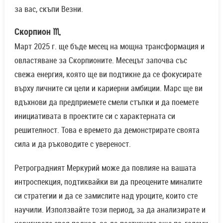
за вас, скъпи Везни.
Скорпион ♏
Март 2025 г. ще бъде месец на мощна трансформация и
овластяване за Скорпионите. Месецът започва със
свежа енергия, която ще ви подтикне да се фокусирате
върху личните си цели и кариерни амбиции. Марс ще ви
вдъхнови да предприемете смели стъпки и да поемете
инициативата в проектите си с характерната си
решителност. Това е времето да демонстрирате своята
сила и да ръководите с увереност.
Ретроградният Меркурий може да повлияе на вашата
интроспекция, подтиквайки ви да преоцените миналите
си стратегии и да се замислите над уроците, които сте
научили. Използвайте този период, за да анализирате и