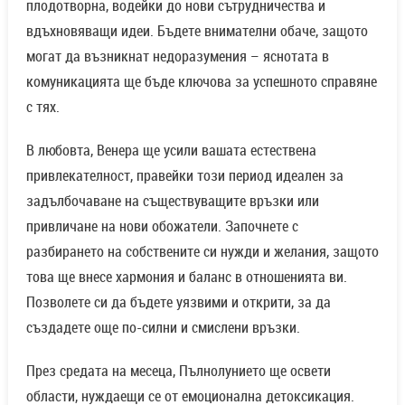
плодотворна, водейки до нови сътрудничества и
вдъхновяващи идеи. Бъдете внимателни обаче, защото
могат да възникнат недоразумения – яснотата в
комуникацията ще бъде ключова за успешното справяне
с тях.
В любовта, Венера ще усили вашата естествена
привлекателност, правейки този период идеален за
задълбочаване на съществуващите връзки или
привличане на нови обожатели. Започнете с
разбирането на собствените си нужди и желания, защото
това ще внесе хармония и баланс в отношенията ви.
Позволете си да бъдете уязвими и открити, за да
създадете още по-силни и смислени връзки.
През средата на месеца, Пълнолунието ще освети
области, нуждаещи се от емоционална детоксикация.