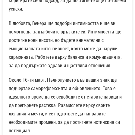
коригирате своя подход, за да постигнете още по-големи
успехи.
В любовта, Венера ще подобри интимността и ще ви
помогне да задълбочите връзките си. Интимността ще
достигне нови висоти, но бъдете внимателни с
емоционалната интензивност, която може да наруши
хармонията. Работете върху баланса и комуникацията,
за да поддържате здрави и щастливи отношения.
Около 16-ти март, Пълнолунието във вашия знак ще
подчертае саморефлексията и обновлението. Това е
идеалното време да се освободите от старите навици и
да прегърнете растежа. Размислете върху своите
желания и мечти, и се подгответе да направите
необходимите промени, за да постигнете истинския си
потенциал.