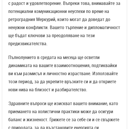
с радост и удовлетворение. Въпреки това, внимавайте за
потенциални комуникационни неуспехи по време на
ретроградния Меркурий, които могат да доведат до
ненужни конфликти. Вашето търпение и дипломатичност
ще бъдат ключови за преодоляване на тези
предизвикателства.
Пълнолунието в средата на месеца ще осветли
динамиката на вашите взаимоотношения, подтиквайки
ви към размисъл и личностно израстване. Използвайте
този период, за да укрепите връзките си и да откриете
нови нива на близост и разбирателство.
Здравните въпроси ще изискват вашето внимание, като
приемането на холистични практики може да осигури
баланс и жизненост. Грижете се за себе си и се свържете
с природата, за да възстановите енергията си.