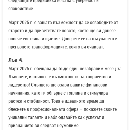
следващите предизвикателства с увереност и
спокойствие.
Март 2025 г. е вашата възможност да се освободите от
старото и да приветствате новото, което ще ви донесе
повече светлина и щастие. Доверете се на пътуването и
прегърнете трансформациите, които ви очакват.
Лъв ♌
Март 2025 г. обещава да бъде един незабравим месец за
Лъвовете, изпълнен с възможности за творчество и
лидерство! Слънцето ще озари вашите финансови
начинания, като ги обгърне с топлина и стимулира
растеж и стабилност. Това е идеалното време да
блеснете в професионалната сфера – покажете своите
уникални таланти и наблюдавайте как успехът и
признанието ви следват неумолимо.