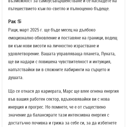
възможност за самоусъвършенстване и се насладете на
пътешествието към по-светло и пълноценно бъдеще.
Рак ♋
Раци, март 2025 г. ще бъде месец на дълбоко
емоционално обновление и поставяне на граници, водещ
ви към нови висоти на личностно израстване и
удовлетворение. Вашата управляваща планета, Луната,
ще ви надари с повишена чувствителност и интуиция,
напътствайки ви в сложните лабиринти на сърцето и
душата.
Що се отнася до кариерата, Марс ще влее огнена енергия
във вашия работен сектор, вдъхновявайки ви с нова
инерция и прогрес. Но помнете, че е от съществено
значение да балансирате тази интензивна енергия с
достатъчно почивка и грижа за себе си, за да избегнете