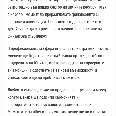
ретроградно във вашия сектор на личните ресурси, това
е идеален момент да преразгледате финансовите си
планове и инвестиции. Позволете си да се потопите в
детайлите и да откриете нови начини за постигане на
финансова стабилност.
В професионалната сфера иновациите и стратегическото
мислене ще бъдат вашите най-силни оръжия, особено с
подкрепата на Юпитер, който ще подхрани кариерните
ви амбиции. Подгответе се за нови възможности и
успехи, които ще ви приближат към върха.
Любовта също ще бъде на преден план през този месец,
когато Венера ще подсили хармонията и
разбирателството във вашите взаимоотношения.
Моментите на обич и взаимно уважение ще ви изпълнят