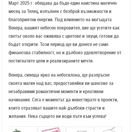
Март 2025 г. обещава да бъде един наистина магичен
месец за Телец, изпълнен с безброй възможности и
благоприятни енергии. Под влиянието на могъщата
Венера, вашият небесен покровител, вие ще усетите как
светът около вас оживява с цветове и звуци, готови да
бъдат открити. Този период ще ви донесе не само
финансова стабилност, но и дълбоко удовлетворение от
постигнатите цели и реализираните мечти.
Венера, сияеща ярко на небосклона, ще разпръсне
своята магия над вас, предоставяйки ви шансове за
незабравими романтични моменти и креативни
начинания. Сега е моментът да инвестирате в проекти,
които отразяват вашите най-дълбоки страсти и
желания. Нека сърцето ви води пътя към успеха!