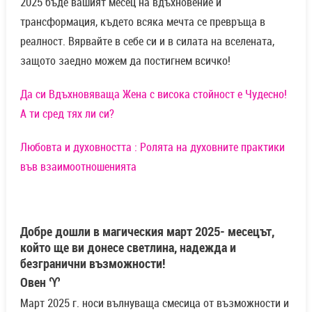
2025 бъде вашият месец на вдъхновение и
трансформация, където всяка мечта се превръща в
реалност. Вярвайте в себе си и в силата на вселената,
защото заедно можем да постигнем всичко!
Да си Вдъхновяваща Жена с висока стойност е Чудесно!
А ти сред тях ли си?
Любовта и духовността : Ролята на духовните практики
във взаимоотношенията
Добре дошли в магическия март 2025- месецът,
който ще ви донесе светлина, надежда и
безгранични възможности!
Овен ♈
Март 2025 г. носи вълнуваща смесица от възможности и