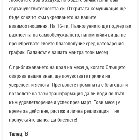
свръхчувствителността си. Откритата комуникация ще
бъде ключът към укрепването на вашите
взаимоотношения. На 16-ти, Пълнолунието ще подчертае
важността на самообслужването, напомняйки ви да не
пренебрегвате своето благополучие сред натоварения
график. Балансът е вашата мантра този месец.
С приближаването на края на месеца, когато Слънцето
озарява вашия знак, ще почувствате прилив на
увереност и яснота. Прегърнете промяната с благодат и
позволете на тази трансформация да ви води по пътя
към удовлетворение и успех през март. Този месец е
време за действие, растеж и лична реализация – не
пропускайте шанса да блеснете!
Телец ♉