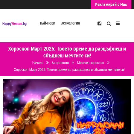
Рекламирай с Нас
Търсене
Happy
Woman
.bg
НАЙ-НОВИ
АСТРОЛОГИЯ
Хороскоп Март 2025: Твоето време да разцъфнеш и
сбъднеш мечтите си!
Начало
Астрология
Месечен хороскоп
Хороскоп Март 2025: Твоето време да разцъфнеш и сбъднеш мечтите си!