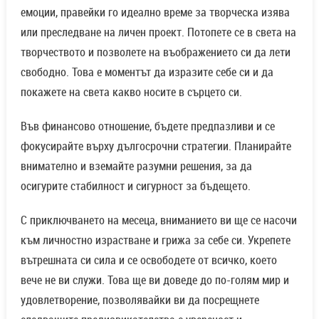
емоции, правейки го идеално време за творческа изява
или преследване на личен проект. Потопете се в света на
творчеството и позволете на въображението си да лети
свободно. Това е моментът да изразите себе си и да
покажете на света какво носите в сърцето си.
Във финансово отношение, бъдете предпазливи и се
фокусирайте върху дългосрочни стратегии. Планирайте
внимателно и вземайте разумни решения, за да
осигурите стабилност и сигурност за бъдещето.
С приключването на месеца, вниманието ви ще се насочи
към личностно израстване и грижа за себе си. Укрепете
вътрешната си сила и се освободете от всичко, което
вече не ви служи. Това ще ви доведе до по-голям мир и
удовлетворение, позволявайки ви да посрещнете