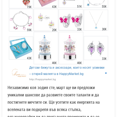
51€
55€
43€
19€
30€
33€
20€
59€
43€
33€
46€
46€
Детски бижута и аксесоари, които носят усмивки
– открий магията в HappyMarket.bg
http://happymarket.bg
Независимо коя зодия сте, март ще ви предложи
уникални шансове да развиете своите таланти и да
постигнете мечтите си. Ще усетите как енергията на
вселената ви подкрепя във всяка стъпка,
вдъхновявайки ви да прегърнете промените и да се