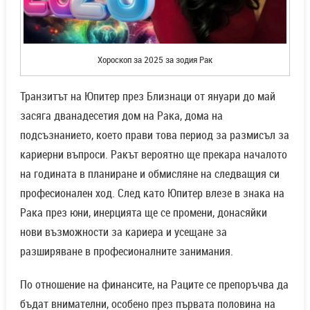
Хороскоп за 2025 за зодия Рак
Транзитът на Юпитер през Близнаци от януари до май
засяга дванадесетия дом на Рака, дома на
подсъзнанието, което прави това период за размисъл за
кариерни въпроси. Ракът вероятно ще прекара началото
на годината в планиране и обмисляне на следващия си
професионален ход. След като Юпитер влезе в знака на
Рака през юни, инерцията ще се промени, донасяйки
нови възможности за кариера и усещане за
разширяване в професионалните занимания.
По отношение на финансите, на Раците се препоръчва да
бъдат внимателни, особено през първата половина на