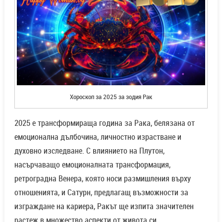
Хороскоп за 2025 за зодия Рак
2025 е трансформираща година за Рака, белязана от
емоционална дълбочина, личностно израстване и
духовно изследване. С влиянието на Плутон,
насърчаващо емоционалната трансформация,
ретроградна Венера, която носи размишления върху
отношенията, и Сатурн, предлагащ възможности за
изграждане на кариера, Ракът ще изпита значителен
растеж в множество аспекти от живота си.