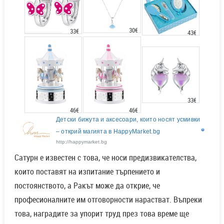
30€
33€
43€
33€
46€
46€
Детски бижута и аксесоари, които носят усмивки
– открий магията в HappyMarket.bg
http://happymarket.bg
Сатурн е известен с това, че носи предизвикателства,
които поставят на изпитание търпението и
постоянството, а Ракът може да открие, че
професионалните им отговорности нарастват. Въпреки
това, наградите за упорит труд през това време ще