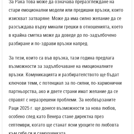
За Рака това може да означава преразглеждане на
стари емоционални модели или предишни връзки, които
изискват затваряне. Може да има силно желание да се
разсъждава върху минали грешки в отношенията, което
в крайна сметка може да доведе до по-задълбочено
разбиране и по-здрави връзки напред.
За тези, които са във връзка, тази година предлага
възможности за задълбочаване на емоционалните
връзки. Комуникацията и разбирателството ще бъдат
ключови теми, с потенциал за по-силни, по-хармонични
партньорства, ако и двете страни имат желание да се
справят с неразрешени проблеми. За необвързаните
Раци 2025 г. ще донесе възможности за нова любов,
особено след като Венера стане директна през
септември, когато ще станат ясни уроците по любовта
към себе си и самооценката.