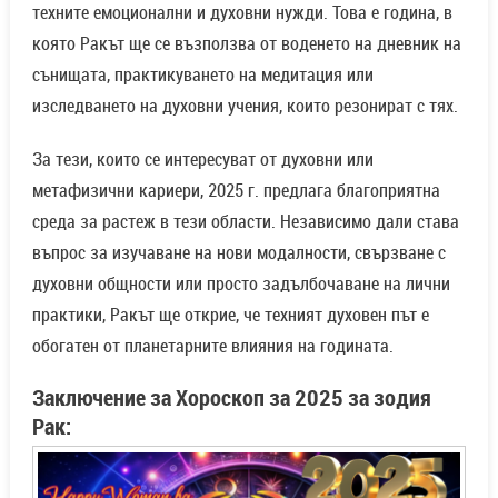
техните емоционални и духовни нужди. Това е година, в
която Ракът ще се възползва от воденето на дневник на
сънищата, практикуването на медитация или
изследването на духовни учения, които резонират с тях.
За тези, които се интересуват от духовни или
метафизични кариери, 2025 г. предлага благоприятна
среда за растеж в тези области. Независимо дали става
въпрос за изучаване на нови модалности, свързване с
духовни общности или просто задълбочаване на лични
практики, Ракът ще открие, че техният духовен път е
обогатен от планетарните влияния на годината.
Заключение за Хороскоп за 2025 за зодия
Рак: