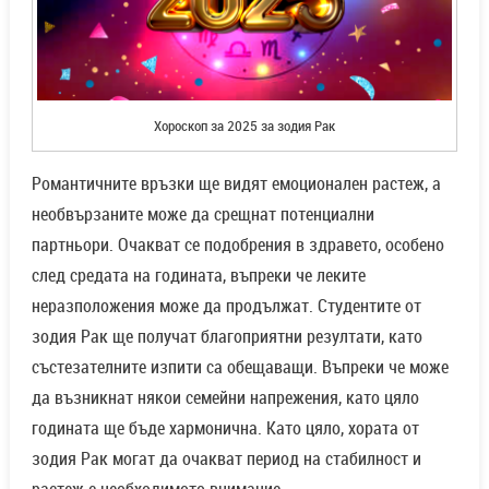
Хороскоп за 2025 за зодия Рак
Романтичните връзки ще видят емоционален растеж, а
необвързаните може да срещнат потенциални
партньори. Очакват се подобрения в здравето, особено
след средата на годината, въпреки че леките
неразположения може да продължат. Студентите от
зодия Рак ще получат благоприятни резултати, като
състезателните изпити са обещаващи. Въпреки че може
да възникнат някои семейни напрежения, като цяло
годината ще бъде хармонична. Като цяло, хората от
зодия Рак могат да очакват период на стабилност и
растеж с необходимото внимание.