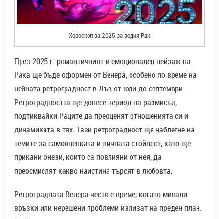
Хороскоп за 2025 за зодия Рак
През 2025 г. романтичният и емоционален пейзаж на
Рака ще бъде оформен от Венера, особено по време на
нейната ретроградност в Лъв от юли до септември.
Ретроградността ще донесе период на размисъл,
подтиквайки Раците да преоценят отношенията си и
динамиката в тях. Тази ретроградност ще наблегне на
темите за самооценката и личната стойност, като ще
прикани онези, които са повлияни от нея, да
преосмислят какво наистина търсят в любовта.
Ретроградната Венера често е време, когато минали
връзки или нерешени проблеми излизат на преден план.