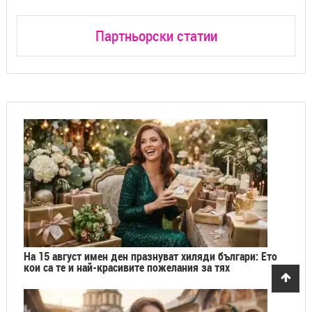
Партньорски статии
На 15 август имен ден празнуват хиляди българи: Ето
кои са те и най-красивите пожелания за тях