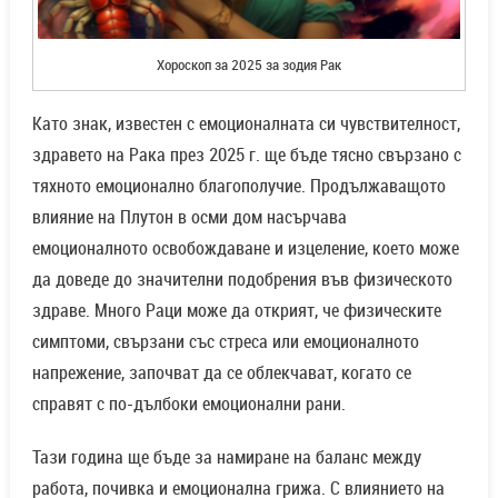
Хороскоп за 2025 за зодия Рак
Като знак, известен с емоционалната си чувствителност,
здравето на Рака през 2025 г. ще бъде тясно свързано с
тяхното емоционално благополучие. Продължаващото
влияние на Плутон в осми дом насърчава
емоционалното освобождаване и изцеление, което може
да доведе до значителни подобрения във физическото
здраве. Много Раци може да открият, че физическите
симптоми, свързани със стреса или емоционалното
напрежение, започват да се облекчават, когато се
справят с по-дълбоки емоционални рани.
Тази година ще бъде за намиране на баланс между
работа, почивка и емоционална грижа. С влиянието на