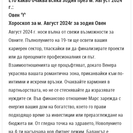
Ето какво очаква всяка зодия през м. Август 2024
г.:
Овен ♈
Хороскоп за м. Август 2024г за зодия Овен
Август 2024 г. носи вълна от свежи възможности за
Овните. Пълнолунието на 19-ти ще освети вашия
кариерен сектор, тласкайки ви да финализирате проекти
или да преоцените професионалния си път.
Взаимоотношенията ще процъфтяват, докато Венера
украсява вашата романтична зона, приканвайки към по-
интимни и искрени връзки. Очаквайте хармония в
партньорствата, но не се стеснявайте да изразявате
нуждите си. Във финансово отношение Марс зарежда с
енергия вашия дом на богатство, което го прави
подходящо време за инвестиции или преразглеждане на
бюджета ви. От гледна точка на здравето, Новолунието
на 4-ти насърчава нов фитнес режим. Балансът е