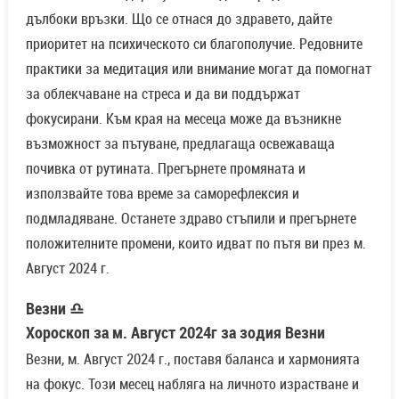
дълбоки връзки. Що се отнася до здравето, дайте
приоритет на психическото си благополучие. Редовните
практики за медитация или внимание могат да помогнат
за облекчаване на стреса и да ви поддържат
фокусирани. Към края на месеца може да възникне
възможност за пътуване, предлагаща освежаваща
почивка от рутината. Прегърнете промяната и
използвайте това време за саморефлексия и
подмладяване. Останете здраво стъпили и прегърнете
положителните промени, които идват по пътя ви през м.
Август 2024 г.
Везни ♎
Хороскоп за м. Август 2024г за зодия Везни
Везни, м. Август 2024 г., поставя баланса и хармонията
на фокус. Този месец набляга на личното израстване и