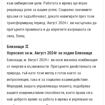
към амбициозни цели. Работата в мрежа ще играе
решаваща роля за вашия успех. Социално значимите
връзки се задълбочават, докато навигирате през този
трансформиращ период. Август 2024 г. ви насърчава да
прегърнете промяната и да впрегнете вътрешната си
сила, Телец.
Близнаци ♊
Хороскоп за м. Август 2024г за зодия Близнаци
Близнаци, м. Август 2024 г. ви носи жизнена комбинация
от енергия и възможности. Прегърнете двойствената си
природа, тъй като този месец е готов както за
интроспекция, така и за социално взаимодействие.
Меркурий, вашата управляваща планета, подобрява
вашите комуникативни способности, което прави сега
най-доброто време за работа в мрежа и укрепване на