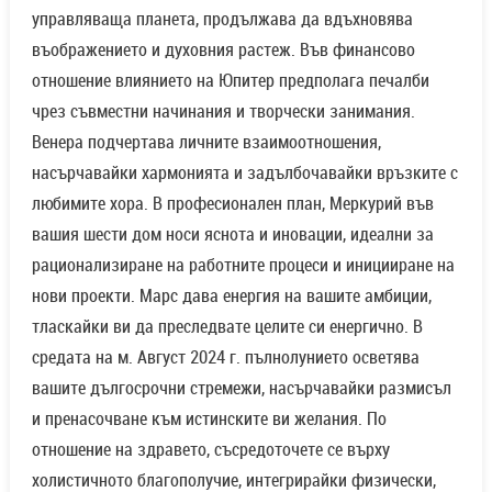
управляваща планета, продължава да вдъхновява
въображението и духовния растеж. Във финансово
отношение влиянието на Юпитер предполага печалби
чрез съвместни начинания и творчески занимания.
Венера подчертава личните взаимоотношения,
насърчавайки хармонията и задълбочавайки връзките с
любимите хора. В професионален план, Меркурий във
вашия шести дом носи яснота и иновации, идеални за
рационализиране на работните процеси и иницииране на
нови проекти. Марс дава енергия на вашите амбиции,
тласкайки ви да преследвате целите си енергично. В
средата на м. Август 2024 г. пълнолунието осветява
вашите дългосрочни стремежи, насърчавайки размисъл
и пренасочване към истинските ви желания. По
отношение на здравето, съсредоточете се върху
холистичното благополучие, интегрирайки физически,