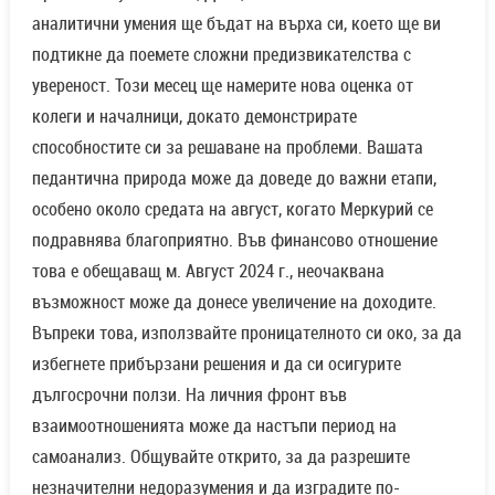
аналитични умения ще бъдат на върха си, което ще ви
подтикне да поемете сложни предизвикателства с
увереност. Този месец ще намерите нова оценка от
колеги и началници, докато демонстрирате
способностите си за решаване на проблеми. Вашата
педантична природа може да доведе до важни етапи,
особено около средата на август, когато Меркурий се
подравнява благоприятно. Във финансово отношение
това е обещаващ м. Август 2024 г., неочаквана
възможност може да донесе увеличение на доходите.
Въпреки това, използвайте проницателното си око, за да
избегнете прибързани решения и да си осигурите
дългосрочни ползи. На личния фронт във
взаимоотношенията може да настъпи период на
самоанализ. Общувайте открито, за да разрешите
незначителни недоразумения и да изградите по-