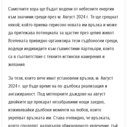
Самотните хора ще бъдат водени от небесните енергии
към значими срещи през м. Август 2024 г. Те ще срещнат
някой, който приема сериозно новата им връзка и може
да притежава потенциала за щастие през целия живот.
Вселената привидно организира тези съдбоносни срещи,
водещи индивидите към съвместими партньори, които
са в съответствие с техните истински намерения и
желания.
За тези, които вече имат установени връзки, м. Август
2024 г. ще бъде време на по-дълбока реализация и
ангажираност. Под метеорните дъждове на август
двойките ще прекарат незабравими нощи заедно,
изживявайки дълбоки моменти на любов, които
укрепват връзката им. Става очевидно, че връзката,
която споделят, надхвърля обикновеното увлечение, тъй