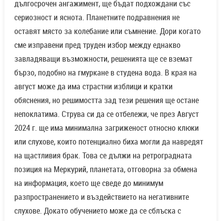
дългосрочен ангажимент, ще бъдат подхождани със
сериозност и яснота. Планетните подравнения не
оставят място за колебание или съмнение. Дори когато
сме изправени пред труден избор между еднакво
завладяващи възможности, решенията ще се вземат
бързо, подобно на гмуркане в студена вода. В края на
август може да има страстни изблици и кратки
обяснения, но решимостта зад тези решения ще остане
непоклатима. Струва си да се отбележи, че през Август
2024 г. ще има минимална загриженост относно клюки
или слухове, които потенциално биха могли да навредят
на щастливия брак. Това се дължи на ретроградната
позиция на Меркурий, планетата, отговорна за обмена
на информация, което ще сведе до минимум
разпространението и въздействието на негативните
слухове. Докато обучението може да се сблъска с