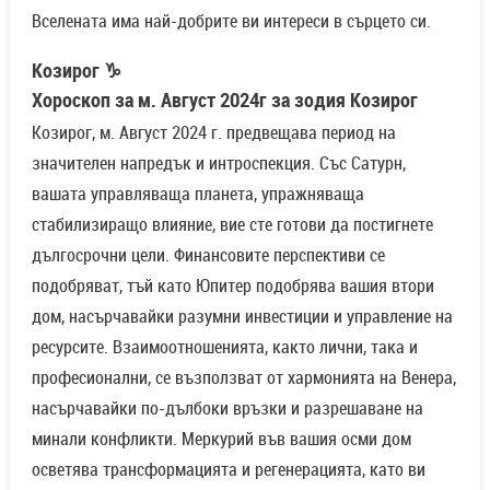
Вселената има най-добрите ви интереси в сърцето си.
Козирог ♑
Хороскоп за м. Август 2024г за зодия Козирог
Козирог, м. Август 2024 г. предвещава период на
значителен напредък и интроспекция. Със Сатурн,
вашата управляваща планета, упражняваща
стабилизиращо влияние, вие сте готови да постигнете
дългосрочни цели. Финансовите перспективи се
подобряват, тъй като Юпитер подобрява вашия втори
дом, насърчавайки разумни инвестиции и управление на
ресурсите. Взаимоотношенията, както лични, така и
професионални, се възползват от хармонията на Венера,
насърчавайки по-дълбоки връзки и разрешаване на
минали конфликти. Меркурий във вашия осми дом
осветява трансформацията и регенерацията, като ви