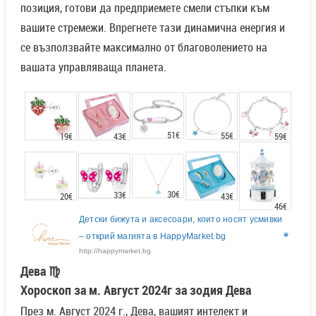
позиция, готови да предприемете смели стъпки към
вашите стремежи. Впрегнете тази динамична енергия и
се възползвайте максимално от благоволението на
вашата управляваща планета.
51€
55€
43€
19€
59€
30€
33€
20€
43€
46€
Детски бижута и аксесоари, които носят усмивки
– открий магията в HappyMarket.bg
http://happymarket.bg
Дева ♍
Хороскоп за м. Август 2024г за зодия Дева
През м. Август 2024 г., Дева, вашият интелект и