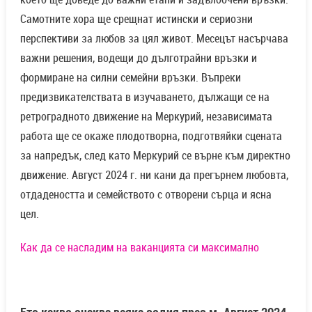
Самотните хора ще срещнат истински и сериозни
перспективи за любов за цял живот. Месецът насърчава
важни решения, водещи до дълготрайни връзки и
формиране на силни семейни връзки. Въпреки
предизвикателствата в изучаването, дължащи се на
ретроградното движение на Меркурий, независимата
работа ще се окаже плодотворна, подготвяйки сцената
за напредък, след като Меркурий се върне към директно
движение. Август 2024 г. ни кани да прегърнем любовта,
отдадеността и семейството с отворени сърца и ясна
цел.
K
ак да се насладим на ваканцията си максимално