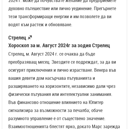
2024 г. може да почувствате желание да предприемете
духовно пътешествие или лично уединение. Прегърнете
тези трансформиращи енергии и им позволете да ви
водят към растеж и обновяване.
Стрелец ♐
Хороскоп за м. Август 2024г за зодия Стрелец
Стрелец, м. Август 2024 г. се очаква да бъде
преобразяващ месец. Звездите се подреждат, за да ви
осигурят приключения и лично израстване. Венера във
вашия девети дом насърчава пътуванията и
разширяването на хоризонтите, независимо дали чрез
физически пътувания или интелектуални занимания.
Във финансово отношение влиянието на Юпитер
сигнализира за възможности за печалба; обаче
разумното управление е от съществено значение.
Взаимоотношенията блестят ярко, докато Марс зарежда