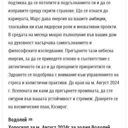
подтиква да се потопите в подсъзнанието си и да се
изправите срещу скрити страхове. Що се отнася до
кариерата, Марс дава енергия на вашите амбиции,
тласкайки ви към лидерски роли и иновативни проекти.
В средата на месеца мощно пълнолуние във вашия дом
на духовност насърчава самосъзнанието и
философските изследвания. Прегърнете тази небесна
енергия, за да се приведете отново в съответствие с
автентичното си аз и да преоцените приоритетите си.
Здравето се подобрява с внимание към управлението на
стреса и холистични практики. До края на м. Август 2024
г. Вселената ви кани да прегърнете промяната, да сте
сигурни във вашата устойчивост и стремеж. Доверете се
на космическия план, Козирог.
Водолей ♒
Хороскоп за м. Август 2024г за зодия Водолей