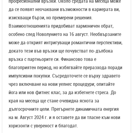
професионални връзки. Около средата на месеца може
да се появят неочаквани възможности в кариерата ви,
изискващи бързи, но премерени решения.
Взаимоотношенията придобиват хармоничен обрат,
особено след Новолунието на 16 август. Необвързаните
може да открият интригуващи романтични перспективи,
докато тези във връзки ще почувстват по-дълбока
връзка с партньорите си. Финансово това е
благоприятен период, но избягвайте преразхода поради
импулсивни покупки. Съсредоточете се върху здравето
чрез включване на нови уелнес процедури; опитайте
йога или нов фитнес клас, за да избегнете стреса. До
края на месеца ще стане очевидна яснота за
дългосрочните цели. Прегърнете динамичната енергия
на м. Август 2024 г. и я оставете да ви тласне към нови
хоризонти с увереност и благодат.