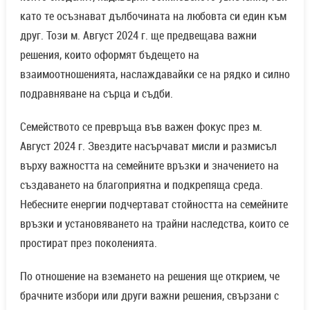
като те осъзнават дълбочината на любовта си един към
друг. Този м. Август 2024 г. ще предвещава важни
решения, които оформят бъдещето на
взаимоотношенията, наслаждавайки се на рядко и силно
подравняване на сърца и съдби.
Семейството се превръща във важен фокус през м.
Август 2024 г. Звездите насърчават мисли и размисъл
върху важността на семейните връзки и значението на
създаването на благоприятна и подкрепяща среда.
Небесните енергии подчертават стойността на семейните
връзки и установяването на трайни наследства, които се
простират през поколенията.
По отношение на вземането на решения ще открием, че
брачните избори или други важни решения, свързани с