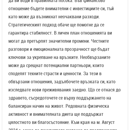
да ви води в правилната посока. Във финансово
отношение бъдете внимателни с инвестициите си, тъй
като може да възникнат неочаквани разходи.
Стратегическият подход обаче ще помогне да се
гарантира стабилност. В личен план отношенията ви
могат да претърпят значителни промени. Честните
разговори и емоционалната прозрачност ще бъдат
ключови за укрепване на връзките. Необвързаните
може да срещнат потенциални партньори, които
споделят техните страсти и ценности. За тези в
обвързани отношения, задълбочете връзката си, като
изследвате нови преживявания заедно. Що се отнася до
здравето, съсредоточете се върху поддържането на
балансиран начин на живот. Редовната физическа
активност и внимателната диета ще поддържат
цялостното ви благосъстояние. Към края на м. Август