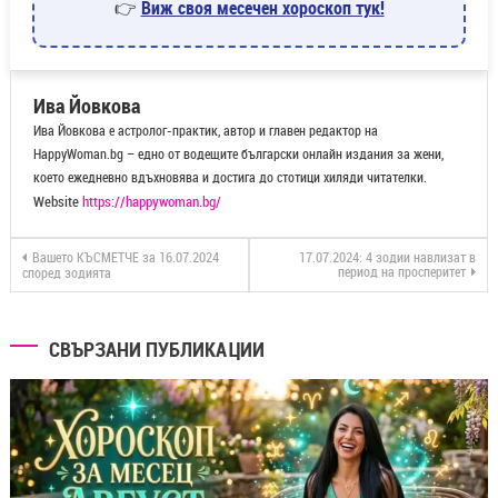
👉
Виж своя месечен хороскоп тук!
Ива Йовкова
Ива Йовкова е астролог-практик, автор и главен редактор на
HappyWoman.bg – едно от водещите български онлайн издания за жени,
което ежедневно вдъхновява и достига до стотици хиляди читателки.
Website
https://happywoman.bg/
Вашето КЪСМЕТЧЕ за 16.07.2024
17.07.2024: 4 зодии навлизат в
период на просперитет
според зодията
СВЪРЗАНИ ПУБЛИКАЦИИ