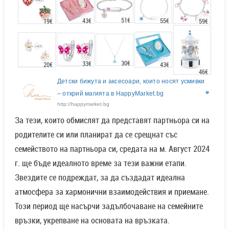
51€
55€
43€
19€
59€
30€
33€
20€
43€
46€
Детски бижута и аксесоари, които носят усмивки
– открий магията в HappyMarket.bg
http://happymarket.bg
За тези, които обмислят да представят партньора си на
родителите си или планират да се срещнат със
семейството на партньора си, средата на м. Август 2024
г. ще бъде идеалното време за тези важни етапи.
Звездите се подреждат, за да създадат идеална
атмосфера за хармонични взаимодействия и приемане.
Този период ще насърчи задълбочаване на семейните
връзки, укрепване на основата на връзката.