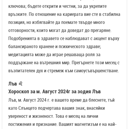
ключова; бъдете открити и честни, за да укрепите
връзките. По отношение на кариерата вие сте в стабилна
позиция, но избягвайте да поемате твърде много
отговорности, които могат да доведат до прегаряне.
Подобренията в здравето се наблюдават с акцент върху
балансираното хранене и психическото здраве;
медитацията може да играе решаваща роля за
поддържане на вътрешния мир. Прегърнете този месец с
възпитателен дух и стремеж към самоусъвършенстване.
Лъв ♌
Хороскоп за м. Август 2024г за зодия Лъв
Лъв, м. Август 2024 г. е вашето време да блеснете, тъй
като Слънцето подчертава вашия знак, внасяйки
увереност и жизненост. Това е месец на лични
постижения и признание. Вашият магнетизъм е на най-