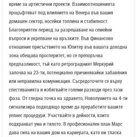
време за артистични проекти. Взаимоотношенията
процъфтяват под влиянието на Венера във вашия
домашен сектор, носейки топлина и стабилност.
Благоприятен период за разрешаване на семейни
въпроси и укрепване на връзките. Във финансово
отношение присъствието на Юпитер във вашата доходна
зона обещава просперитет, но се препоръчва
предпазливост, тъй като ретроградният Меркурий
започва на 23-ти, потенциално причинявайки забавяния
или неправилна комуникация. Съсредоточете се върху
спестяванията и избягвайте големи разходи през тази
фаза. От гледна точка на здравето, Новолунието на 4-ти
сигнализира подходящо време да преработите вашите
уелнес процедури. Участвайте в дейности, които
подхранват ума и тялото. В професионален план Марс
дава сила на вашия дом на кариерата, като ви тласка