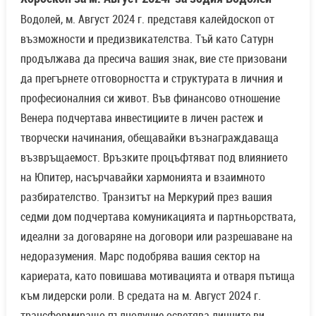
Водолей, м. Август 2024 г. представя калейдоскоп от
възможности и предизвикателства. Тъй като Сатурн
продължава да пресича вашия знак, вие сте призовани
да прегърнете отговорността и структурата в личния и
професионалния си живот. Във финансово отношение
Венера подчертава инвестициите в личен растеж и
творчески начинания, обещавайки възнаграждаваща
възвръщаемост. Връзките процъфтяват под влиянието
на Юпитер, насърчавайки хармонията и взаимното
разбирателство. Транзитът на Меркурий през вашия
седми дом подчертава комуникацията и партньорствата,
идеални за договаряне на договори или разрешаване на
недоразумения. Марс подобрява вашия сектор на
кариерата, като повишава мотивацията и отваря пътища
към лидерски роли. В средата на м. Август 2024 г.
трансформиращо пълнолуние осветява личните ви