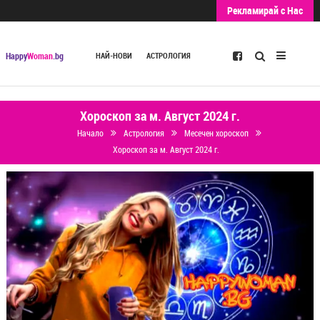
Рекламирай с Нас
Търсене
Happy
Woman
.bg
НАЙ-НОВИ
АСТРОЛОГИЯ
Хороскоп за м. Август 2024 г.
Начало
Астрология
Месечен хороскоп
Хороскоп за м. Август 2024 г.