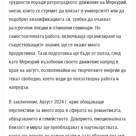
трудности поради ретроградното движение на Меркурий,
онези, които се стремят да влязат в университет или да
подобрят квалификацията си, трябва да очакват
разсрочени лекции и отменени семинари. Но
самостоятелната работа, включваща организиране на
съществуващите знания, ще се окаже много
продуктивна. Тази подготовка ще бъде от полза, след
като Меркурий възобнови своето движение напред в
края на август, позволявайки на творческите енергии да
текат свободно, което води до ползотворна работа и
напредък.
В заключение, Август 2024 г. крие обещаващи
перспективи за много хора в сферата на романтиката,
обвързването и семейството. Доверието, емоционалната
близост и мирът ще преобладават в партньорствата,
което ще доведе до важни етапи и задълбочени връзки.