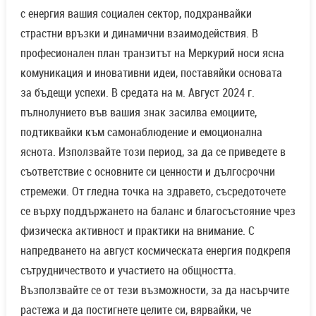
с енергия вашия социален сектор, подхранвайки
страстни връзки и динамични взаимодействия. В
професионален план транзитът на Меркурий носи ясна
комуникация и иновативни идеи, поставяйки основата
за бъдещи успехи. В средата на м. Август 2024 г.
пълнолунието във вашия знак засилва емоциите,
подтиквайки към самонаблюдение и емоционална
яснота. Използвайте този период, за да се приведете в
съответствие с основните си ценности и дългосрочни
стремежи. От гледна точка на здравето, съсредоточете
се върху поддържането на баланс и благосъстояние чрез
физическа активност и практики на внимание. С
напредването на август космическата енергия подкрепя
сътрудничеството и участието на общността.
Възползвайте се от тези възможности, за да насърчите
растежа и да постигнете целите си, вярвайки, че