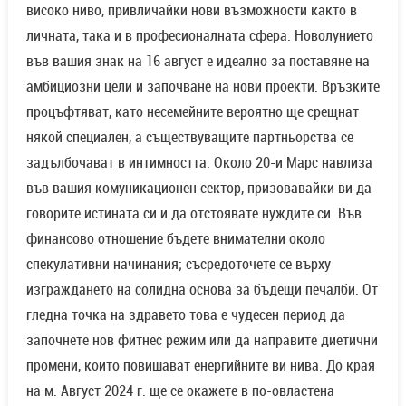
високо ниво, привличайки нови възможности както в
личната, така и в професионалната сфера. Новолунието
във вашия знак на 16 август е идеално за поставяне на
амбициозни цели и започване на нови проекти. Връзките
процъфтяват, като несемейните вероятно ще срещнат
някой специален, а съществуващите партньорства се
задълбочават в интимността. Около 20-и Марс навлиза
във вашия комуникационен сектор, призовавайки ви да
говорите истината си и да отстоявате нуждите си. Във
финансово отношение бъдете внимателни около
спекулативни начинания; съсредоточете се върху
изграждането на солидна основа за бъдещи печалби. От
гледна точка на здравето това е чудесен период да
започнете нов фитнес режим или да направите диетични
промени, които повишават енергийните ви нива. До края
на м. Август 2024 г. ще се окажете в по-овластена