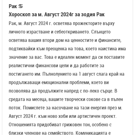
Рак ♋
Хороскоп за м. Август 2024г за зодия Рак
Рак, м. Август 2024 г. осветява прожекторите върху
личното израстване и себеоткриването. Слънцето
осветява вашия втори дом на ценностите и финансите,
подтиквайки към преоценка на това, което наистина има
значение за вас. Това е идеален момент да си поставите
реалистични финансови цели и да работите за
постигането им. Пълнолунието на 1 август слага край на
продължаващи емоционални проблеми, което ви
позволява да продължите напред с по-леко сърце. В
средата на месеца, вашите творчески сокове са в пълен
поток. Помислете за насочване на тази енергия през м.
Август 2024 г. към ново хоби или артистичен проект.
Отношенията придобиват грижовен тон, особено с
близки членове на семейството. Комуникацията е