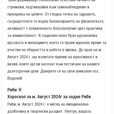
стремежи, подтиквайки към самонаблюдение и
преоценка на целите. От гледна точка на здравето,
съсредоточете се върху балансирането на физическата
активност с психическото благополучие чрез практики
за внимателност. В социален план Уран вдъхновява
връзката и иновациите, което го прави идеално време за
участие на общността и работа в мрежа. До края на м.
Август 2024 г. ще изпитате прилив на креативност и
визия, които ще ви насочат към постигане на вашите
дългосрочни цели. Доверете се на своя уникален път,
Водолей.
Риби ♓
Хороскоп за м. Август 2024г за зодия Риби
Риби, м. Август 2024 г. е месец на емоционална
дълбочина и творчески разцвет. Нептун, вашата