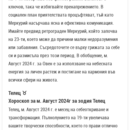
ключов, така че избягвайте пренапрежението. В
социален план приятелствата процъфтяват, тъй като
Меркурий насърчава ясна и ефективна комуникация.
Имайте предвид ретрограден Меркурий, който започва
на 23-ти, което може да причини малки недоразумения
или забавяния. Съсредоточете се върху грижата за себе
си и размисъла през този период. В обобщение, м.
Август 2024 г. за Овен е за използване на небесната
енергия за личен растеж и постигане на хармония във
всички сфери на живота.
Телец ♉
Хороскоп за м. Август 2024г за зодия Телец
Телец, м. Август 2024 г. е месец на себеоткриване и
трансформация. Пълнолунието на 19-ти увеличава
вашите творчески способности, което го прави отлично