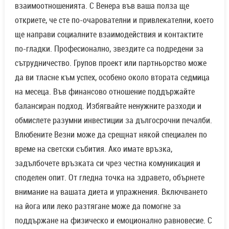
взаимоотношенията. С Венера във ваша полза ще
откриете, че сте по-очарователни и привлекателни, което
ще направи социалните взаимодействия и контактите
по-гладки. Професионално, звездите са подредени за
сътрудничество. Групов проект или партньорство може
да ви тласне към успех, особено около втората седмица
на месеца. Във финансово отношение поддържайте
балансиран подход. Избягвайте ненужните разходи и
обмислете разумни инвестиции за дългосрочни печалби.
Влюбените Везни може да срещнат някой специален по
време на светски събития. Ако имате връзка,
задълбочете връзката си чрез честна комуникация и
споделен опит. От гледна точка на здравето, обърнете
внимание на вашата диета и упражнения. Включването
на йога или леко разтягане може да помогне за
поддържане на физическо и емоционално равновесие. С