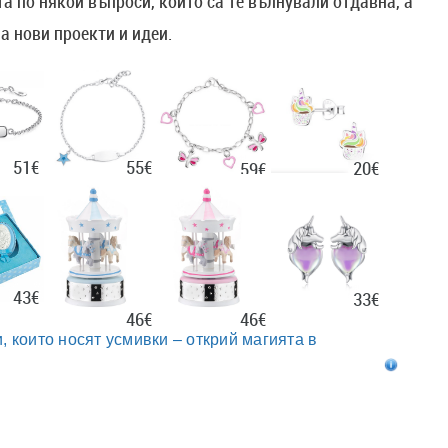
а по някои въпроси, които са те вълнували отдавна, а
а нови проекти и идеи.
51€
55€
20€
59€
43€
33€
46€
46€
, които носят усмивки – открий магията в