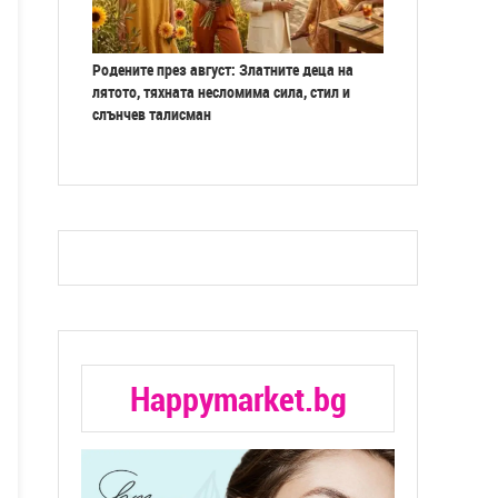
Родените през август: Златните деца на
лятото, тяхната несломима сила, стил и
слънчев талисман
Happymarket.bg