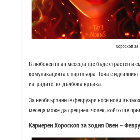
Хороскоп за 
В любовен план месецът ще бъде страстен и е
комуникацията с партньора. Това е идеалният
изградите по-дълбока връзка.
За необвързаните февруари носи нови възмож
месеца може да срещнеш човек, който ще прив
Кариерен Хороскоп за зодия Овен – Февр