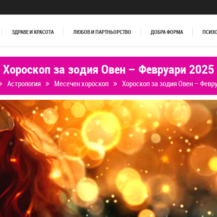
ЗДРАВЕ И КРАСОТА
ЛЮБОВ И ПАРТНЬОРСТВО
ДОБРА ФОРМА
ПСИХ
Хороскоп за зодия Овен – Февруари 2025
Астрология
Месечен хороскоп
Хороскоп за зодия Овен – Февр