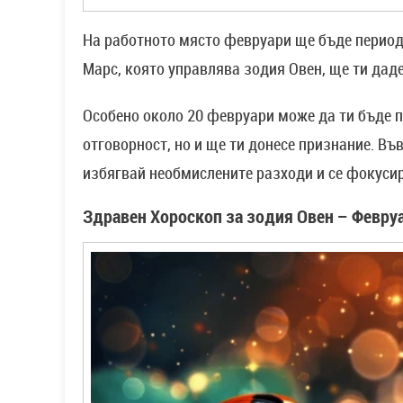
На работното място февруари ще бъде период
Марс, която управлява зодия Овен, ще ти дад
Особено около 20 февруари може да ти бъде п
отговорност, но и ще ти донесе признание. В
избягвай необмислените разходи и се фокусир
Здравен Хороскоп за зодия Овен – Февру