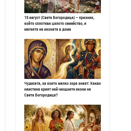
15 август (Света Богородица) – празник,
който сплотява цялото семейство, и
магията на иконата в дома
Чудесата, за които малко хора знаят: Какво
наистина крият най-мощните икони на
Света Богородица?