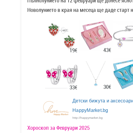
Пълнолунието на 12 февруари ще донесе яснот
Новолунието в края на месеца ще даде старт н
43€
19€
30€
33€
Детски бижута и аксесоари
HappyMarket.bg
http://happymarket.bg
Хороскоп за Февруари 2025