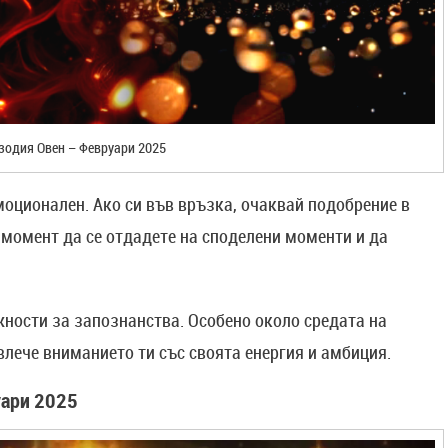
зодия Овен – Февруари 2025
моционален. Ако си във връзка, очаквай подобрение в
 момент да се отдадете на споделени моменти и да
ности за запознанства. Особено около средата на
лече вниманието ти със своята енергия и амбиция.
уари 2025