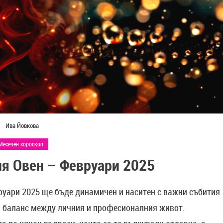
Ива Йовкова
Месечен хороскоп
ия Овен – Февруари 2025
руари 2025 ще бъде динамичен и наситен с важни събития
ва баланс между личния и професионалния живот.