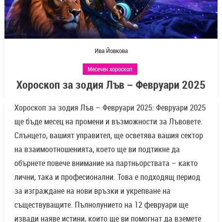
Ива Йовкова
Месечен хороскоп
Хороскоп за зодия Лъв – Февруари 2025
Хороскоп за зодия Лъв – Февруари 2025: Ф
евруари 2025
ще бъде месец на промени и възможности за Лъвовете.
Слънцето, вашият управител, ще осветява вашия сектор
на взаимоотношенията, което ще ви подтикне да
обърнете повече внимание на партньорствата – както
лични, така и професионални. Това е подходящ период
за изграждане на нови връзки и укрепване на
съществуващите. Пълнолунието на 12 февруари ще
извади наяве истини, които ще ви помогнат да вземете