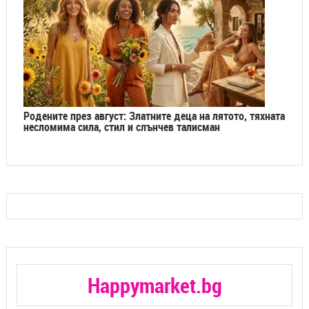
Родените през август: Златните деца на лятото, тяхната
несломима сила, стил и слънчев талисман
Happymarket.bg