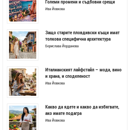
Големи промени и съдбовни срещи
Ива Йовкова
Защо старите пловдивски къщи имат
толкова специфична архитектура
Борислава Йорданова
Италианският лайфстайл – мода, вино
и храна, и споделеност
Ива Йовкова
Какво да ядете и какво да избягвате,
ако имате подагра
Ива Йовкова