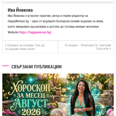
Ива Йовкова
Ива Йовкова е астролог-практик, автор и главен редактор на
HappyWoman.bg – едно от водещите български онлайн издания за жени,
което ежедневно вдъхновява и достига до стотици хиляди читателки.
Website
https://happywoman.bg/
Градина на покрива: Как да
25 януари – Почитаме Св. Григорий
Богослов
създадем зелен оазис
СВЪРЗАНИ ПУБЛИКАЦИИ