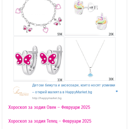
20€
59€
30€
33€
Детски бижута и аксесоари, които носят усмивки
– открий магията в HappyMarket.bg
http://happymarket.bg
Хороскоп за зодия Овен – Февруари 2025
Хороскоп за зодия Телец – Февруари 2025