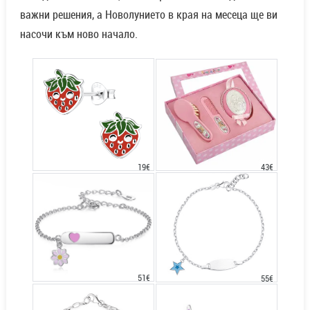
важни решения, а Новолунието в края на месеца ще ви
насочи към ново начало.
43€
19€
51€
55€