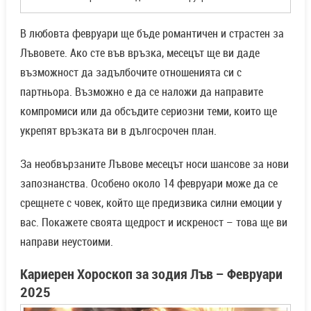
В любовта февруари ще бъде романтичен и страстен за
Лъвовете. Ако сте във връзка, месецът ще ви даде
възможност да задълбочите отношенията си с
партньора. Възможно е да се наложи да направите
компромиси или да обсъдите сериозни теми, които ще
укрепят връзката ви в дългосрочен план.
За необвързаните Лъвове месецът носи шансове за нови
запознанства. Особено около 14 февруари може да се
срещнете с човек, който ще предизвика силни емоции у
вас. Покажете своята щедрост и искреност – това ще ви
направи неустоими.
Кариерен Хороскоп за зодия Лъв – Февруари
2025