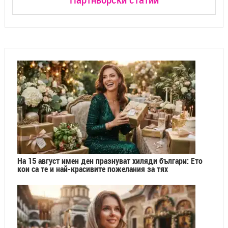
На 15 август имен ден празнуват хиляди българи: Ето
кои са те и най-красивите пожелания за тях