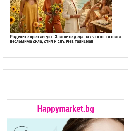
Родените през август: Златните деца на лятото, тяхната
несломима сила, стил и слънчев талисман
Happymarket.bg