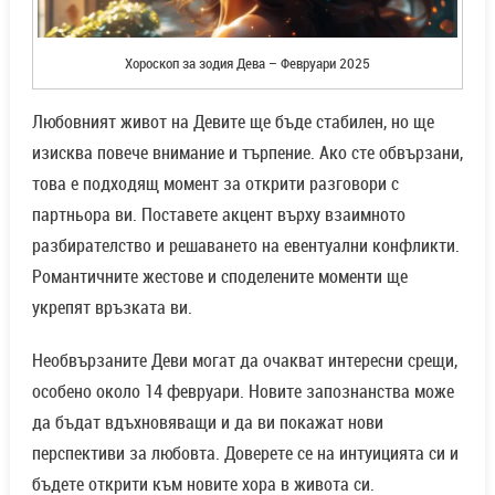
Хороскоп за зодия Дева – Февруари 2025
Любовният живот на Девите ще бъде стабилен, но ще
изисква повече внимание и търпение. Ако сте обвързани,
това е подходящ момент за открити разговори с
партньора ви. Поставете акцент върху взаимното
разбирателство и решаването на евентуални конфликти.
Романтичните жестове и споделените моменти ще
укрепят връзката ви.
Необвързаните Деви могат да очакват интересни срещи,
особено около 14 февруари. Новите запознанства може
да бъдат вдъхновяващи и да ви покажат нови
перспективи за любовта. Доверете се на интуицията си и
бъдете открити към новите хора в живота си.