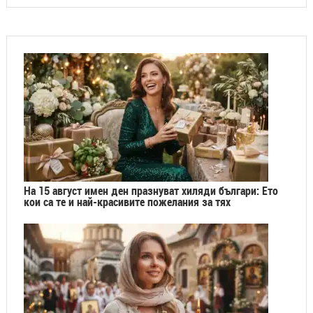
На 15 август имен ден празнуват хиляди българи: Ето
кои са те и най-красивите пожелания за тях