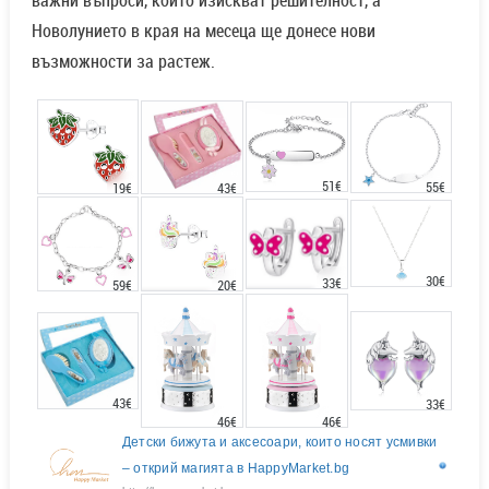
важни въпроси, които изискват решителност, а
Новолунието в края на месеца ще донесе нови
възможности за растеж.
51€
55€
43€
19€
30€
33€
20€
59€
43€
33€
46€
46€
Детски бижута и аксесоари, които носят усмивки
– открий магията в HappyMarket.bg