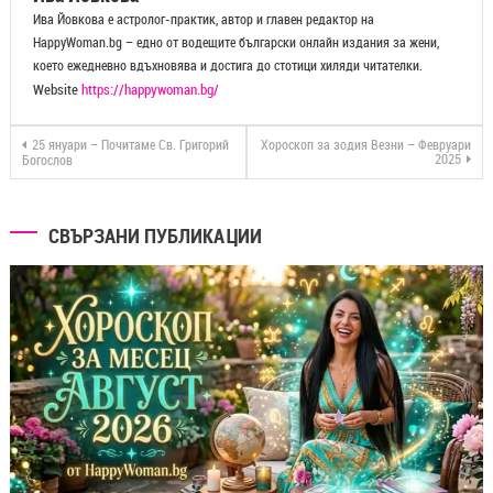
Ива Йовкова е астролог-практик, автор и главен редактор на
HappyWoman.bg – едно от водещите български онлайн издания за жени,
което ежедневно вдъхновява и достига до стотици хиляди читателки.
Website
https://happywoman.bg/
25 януари – Почитаме Св. Григорий
Хороскоп за зодия Везни – Февруари
2025
Богослов
СВЪРЗАНИ ПУБЛИКАЦИИ