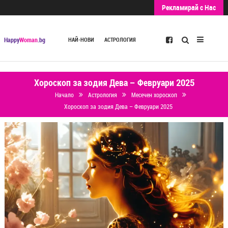
Рекламирай с Нас
Търсене
Happy
Woman
.bg
НАЙ-НОВИ
АСТРОЛОГИЯ
Хороскоп за зодия Дева – Февруари 2025
Начало
Астрология
Месечен хороскоп
Хороскоп за зодия Дева – Февруари 2025