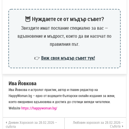
🦉 Нуждаете се от мъдър съвет?
Звездите имат послание специално за вас —
вдъхновение и мъдрост, които да ви насочат по
правилния път.
👉
Виж своя мъдър съвет тук!
Ива Йовкова
Ива Йовкова е астролог-практик, автор и главен редактор на
HappyWoman.bg – едно от водещите български онлайн издания за жени,
което ежедневно вдъхновява и достига до стотици хиляди читателки.
Website
https://happywoman.bg/
Дневен Хороскоп за 28.02.2026 –
Любовен хороскоп за 28.02.2026 –
Събота
събота