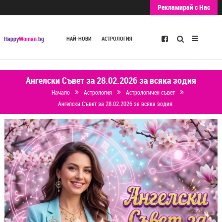
Рекламирай с Нас
Търсене
Happy
Woman
.bg
НАЙ-НОВИ
АСТРОЛОГИЯ
Ангелски Съвет за 28.02.2026 за всяка зодия
Начало
Астрология
Астрологичен съвет
Ангелски Съвет за 28.02.2026 за всяка зодия