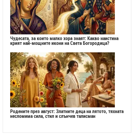
Чудесата, за които малко хора знаят: Какво наистина
крият най-мощните икони на Света Богородица?
Родените през август: Златните деца на лятото, тяхната
несломима сила, стил и слънчев талисман