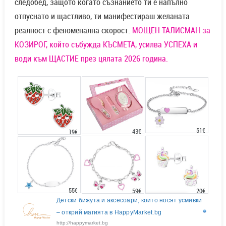
следобед, защото когато съзнанието ти е напълно
отпуснато и щастливо, ти манифестираш желаната
реалност с феноменална скорост.
МОЩЕН ТАЛИСМАН за
КОЗИРОГ, който събужда КЪСМЕТА, усилва УСПЕХА и
води към ЩАСТИЕ през цялата 2026 година.
51€
43€
19€
55€
20€
59€
Детски бижута и аксесоари, които носят усмивки
– открий магията в HappyMarket.bg
http://happymarket.bg