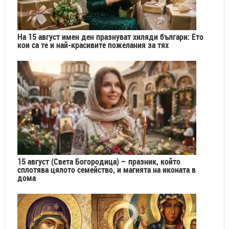
На 15 август имен ден празнуват хиляди българи: Ето
кои са те и най-красивите пожелания за тях
15 август (Света Богородица) – празник, който
сплотява цялото семейство, и магията на иконата в
дома