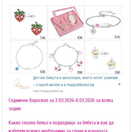
51€
43€
19€
55€
20€
59€
Детски бижута и аксесоари, които носят усмивки
– открий магията в HappyMarket.bg
http://happymarket.bg
Седмичен Хороскоп за 2.03.2026-8.03.2026 за всяка
зодия
Какво спално бельо е подходящо за бебета и как да
изберем всичко необходимо за спане и кошарата