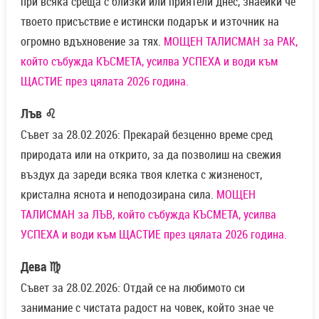
при всяка среща с близки или приятели днес, знаейки че
твоето присъствие е истински подарък и източник на
огромно вдъхновение за тях.
МОЩЕН ТАЛИСМАН за РАК,
който събужда КЪСМЕТА, усилва УСПЕХА и води към
ЩАСТИЕ през цялата 2026 година.
Лъв ♌
Съвет за 28.02.2026: Прекарай безценно време сред
природата или на открито, за да позволиш на свежия
въздух да зареди всяка твоя клетка с жизненост,
кристална яснота и неподозирана сила.
МОЩЕН
ТАЛИСМАН за ЛЪВ, който събужда КЪСМЕТА, усилва
УСПЕХА и води към ЩАСТИЕ през цялата 2026 година.
Дева ♍
Съвет за 28.02.2026: Отдай се на любимото си
занимание с чистата радост на човек, който знае че