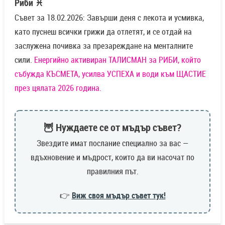
Риби ♓
Съвет за 18.02.2026: Завърши деня с лекота и усмивка,
като пуснеш всички грижи да отлетят, и се отдай на
заслужена почивка за презареждане на менталните
сили.
Енергийно активиран ТАЛИСМАН за РИБИ, който
събужда КЪСМЕТА, усилва УСПЕХА и води към ЩАСТИЕ
през цялата 2026 година.
🦉 Нуждаете се от мъдър съвет?
Звездите имат послание специално за вас —
вдъхновение и мъдрост, които да ви насочат по
правилния път.
👉
Виж своя мъдър съвет тук!