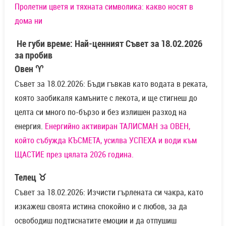
Пролетни цветя и тяхната символика: какво носят в
дома ни
Не губи време: Най-ценният Съвет за 18.02.2026
за пробив
Овен ♈
Съвет за 18.02.2026: Бъди гъвкав като водата в реката,
която заобикаля камъните с лекота, и ще стигнеш до
целта си много по-бързо и без излишен разход на
енергия.
Енергийно активиран ТАЛИСМАН за ОВЕН,
който събужда КЪСМЕТА, усилва УСПЕХА и води към
ЩАСТИЕ през цялата 2026 година.
Телец ♉
Съвет за 18.02.2026: Изчисти гърлената си чакра, като
изкажеш своята истина спокойно и с любов, за да
освободиш подтиснатите емоции и да отпушиш