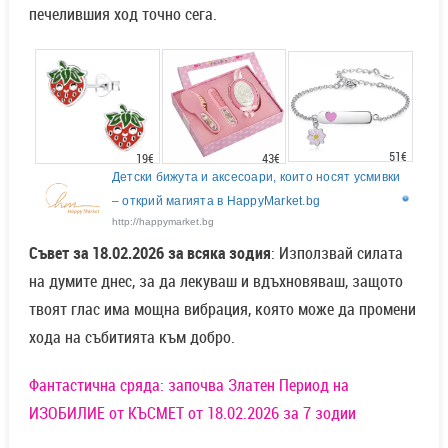
печелившия ход точно сега.
51€
43€
19€
Детски бижута и аксесоари, които носят усмивки
– открий магията в HappyMarket.bg
http://happymarket.bg
Съвет за 18.02.2026 за всяка зодия
: Използвай силата
на думите днес, за да лекуваш и вдъхновяваш, защото
твоят глас има мощна вибрация, която може да промени
хода на събитията към добро.
Фантастична сряда: започва Златен Период на
ИЗОБИЛИЕ от КЪСМЕТ от 18.02.2026 за 7 зодии