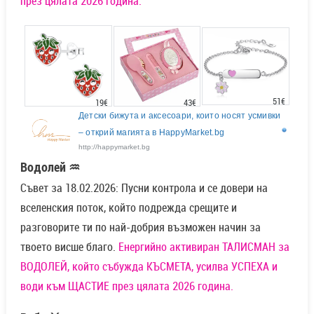
през цялата 2026 година.
51€
43€
19€
Детски бижута и аксесоари, които носят усмивки
– открий магията в HappyMarket.bg
http://happymarket.bg
Водолей ♒
Съвет за 18.02.2026: Пусни контрола и се довери на
вселенския поток, който подрежда срещите и
разговорите ти по най-добрия възможен начин за
твоето висше благо.
Енергийно активиран ТАЛИСМАН за
ВОДОЛЕЙ, който събужда КЪСМЕТА, усилва УСПЕХА и
води към ЩАСТИЕ през цялата 2026 година.