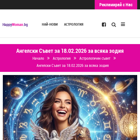
Рекламирай с Нас
Търсене
Happy
Woman
.bg
НАЙ-НОВИ
АСТРОЛОГИЯ
Ангелски Съвет за 18.02.2026 за всяка зодия
Начало
Астрология
Астрологичен съвет
Ангелски Съвет за 18.02.2026 за всяка зодия