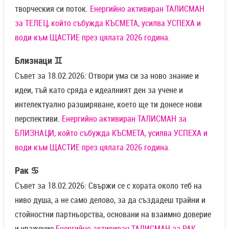
творческия си поток.
Енергийно активиран ТАЛИСМАН
за ТЕЛЕЦ, който събужда КЪСМЕТА, усилва УСПЕХА и
води към ЩАСТИЕ през цялата 2026 година.
Близнаци ♊
Съвет за 18.02.2026: Отвори ума си за ново знание и
идеи, тъй като сряда е идеалният ден за учене и
интелектуално разширяване, което ще ти донесе нови
перспективи.
Енергийно активиран ТАЛИСМАН за
БЛИЗНАЦИ, който събужда КЪСМЕТА, усилва УСПЕХА и
води към ЩАСТИЕ през цялата 2026 година.
Рак ♋
Съвет за 18.02.2026: Свържи се с хората около теб на
ниво душа, а не само делово, за да създадеш трайни и
стойностни партньорства, основани на взаимно доверие
и уважение.
Енергийно активиран ТАЛИСМАН за РАК,