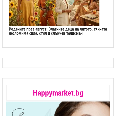
Родените през август: Златните деца на лятото, тяхната
несломима сила, стил и слънчев талисман
Happymarket.bg