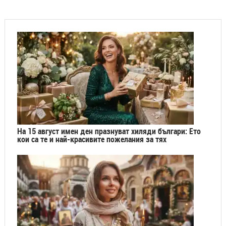
На 15 август имен ден празнуват хиляди българи: Ето
кои са те и най-красивите пожелания за тях