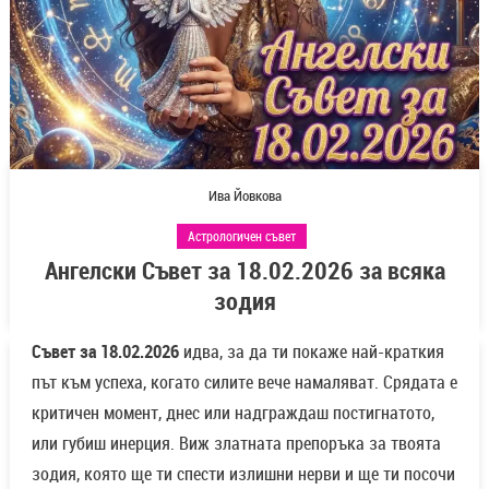
Ива Йовкова
Астрологичен съвет
Ангелски Съвет за 18.02.2026 за всяка
зодия
Съвет за 18.02.2026
идва, за да ти покаже най-краткия
път към успеха, когато силите вече намаляват. Срядата е
критичен момент, днес или надграждаш постигнатото,
или губиш инерция. Виж златната препоръка за твоята
зодия, която ще ти спести излишни нерви и ще ти посочи