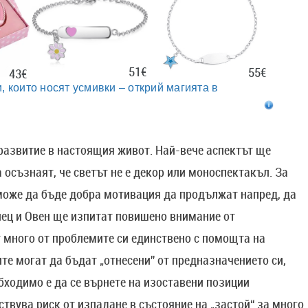
51€
55€
43€
, които носят усмивки – открий магията в
 развитие в настоящия живот. Най-вече аспектът ще
 осъзнаят, че светът не е декор или моноспектакъл. За
може да бъде добра мотивация да продължат напред, да
лец и Овен ще изпитат повишено внимание от
 много от проблемите си единствено с помощта на
те могат да бъдат „отнесени” от предназначението си,
ходимо е да се върнете на изоставени позиции
твува риск от изпадане в състояние на „застой“ за много