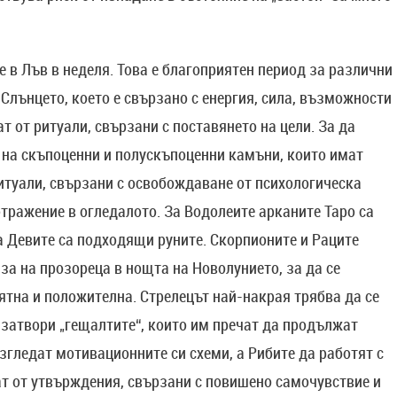
 в Лъв в неделя. Това е благоприятен период за различни
 Слънцето, което е свързано с енергия, сила, възможности
т от ритуали, свързани с поставянето на цели. За да
 на скъпоценни и полускъпоценни камъни, които имат
итуали, свързани с освобождаване от психологическа
отражение в огледалото. За Водолеите арканите Таро са
 Девите са подходящи руните. Скорпионите и Раците
за на прозореца в нощта на Новолунието, за да се
ятна и положителна. Стрелецът най-накрая трябва да се
 затвори „гещалтите“, които им пречат да продължат
згледат мотивационните си схеми, а Рибите да работят с
ат от утвърждения, свързани с повишено самочувствие и