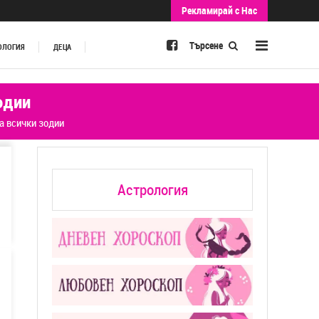
Рекламирай с Нас
Търсене
ОЛОГИЯ
ДЕЦА
одии
а всички зодии
Астрология