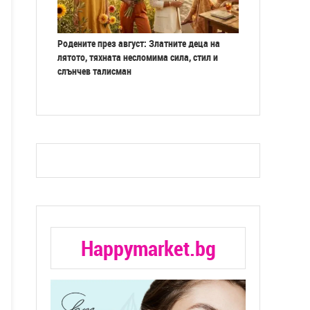
Родените през август: Златните деца на
лятото, тяхната несломима сила, стил и
слънчев талисман
Happymarket.bg