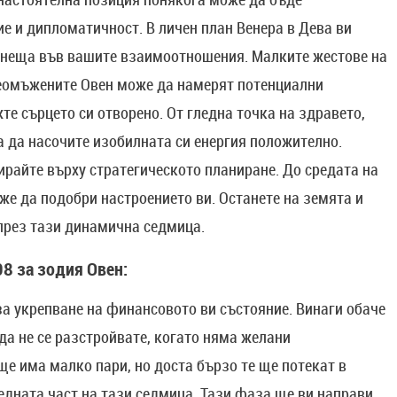
ие и дипломатичност. В личен план Венера в Дева ви
 неща във вашите взаимоотношения. Малките жестове на
Неомъжените Овен може да намерят потенциални
те сърцето си отворено. От гледна точка на здравето,
а да насочите изобилната си енергия положително.
райте върху стратегическото планиране. До средата на
е да подобри настроението ви. Останете на земята и
 през тази динамична седмица.
8 за зодия Овен:
а укрепване на финансовото ви състояние. Винаги обаче
да не се разстройвате, когато няма желани
ще има малко пари, но доста бързо те ще потекат в
едната част на тази седмица. Тази фаза ще ви направи