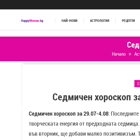
Happy
Woman
.bg
НАЙ-НОВИ
АСТРОЛОГИЯ
РЕЦЕПТИ
Сед
Начало
Ас
С
Седмичен хороскоп за
Седмичен хороскоп за 29.07-4.08
: Последните
творческата енергия от предходната седмица.
във вторник, ще добави малко позитивизъм. Т