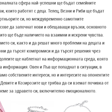
сионалната сфера най-успешни ще бъдат семейните
зи, които работят с деца. Телец, Везни и Риби ще бъдат
артньорите си, но междувременно самотните
нсове да започнат нови и обещаващи връзки, основното
ито ще бъде наличието на взаимни и искрени чувства.
ието си, както и да решат много проблеми на децата и
онни да търсят компромиси и да търсят решения чрез
долеите ще наблегнат на информационната среда, която
а информация. Овен и Лъв ще попаднат в ситуации, в
амо собствените интереси, но и интересите на опонентите
. Девите и Козирозите ще трябва да си вземат почивка от
реме за здравето си, включително емоционалното.