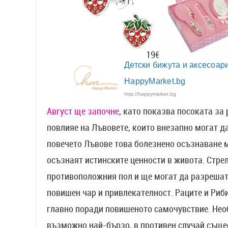
19€
Детски бижута и аксесоари
HappyMarket.bg
http://happymarket.bg
Август ще започне
, като показва посоката за
повлияе на Лъвовете, които внезапно могат да
повечето Лъвове това болезнено осъзнаване 
осъзнаят истинските ценности в живота. Стре
противоположния пол и ще могат да разрешат
повишен чар и привлекателност. Раците и Риби
главно поради повишеното самочувствие. Необ
възможно най-бързо, в противен случай същес