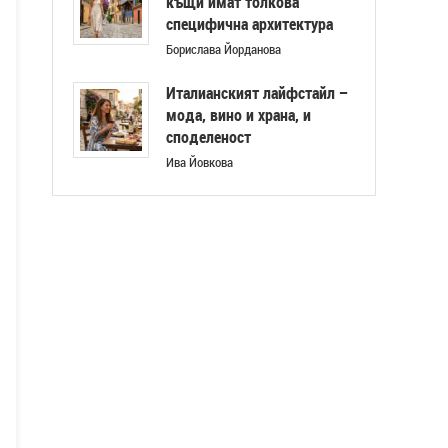
къщи имат толкова
специфична архитектура
Борислава Йорданова
Италианският лайфстайл –
мода, вино и храна, и
споделеност
Ива Йовкова