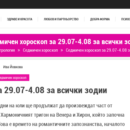
ЗДРАВЕ И КРАСОТА
ЛЮБОВ И ПАРТНЬОРСТВО
ДОБРА ФОРМА
ПСИХ
мичен хороскоп за 29.07-4.08 за всички з
трология
Седмичен хороскоп
Седмичен хороскоп за 29.07-4.08 з
Ива Йовкова
едмичен хороскоп
 29.07-4.08 за всички зодии
 дни на юли ще продължат да произвеждат част от
 Хармоничният тригон на Венера и Хирон, който започна
ова е времето на романтичните запознанства, началото