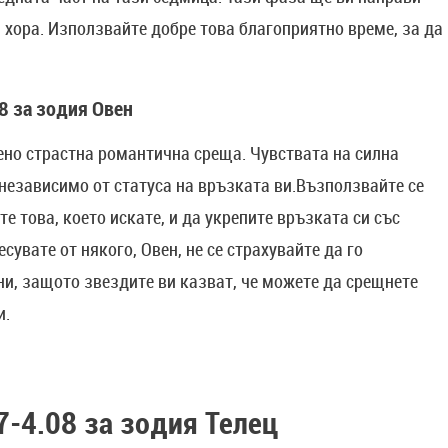
 хора. Използвайте добре това благоприятно време, за да
8 за зодия Овен
ено страстна романтична среща. Чувствата на силна
независимо от статуса на връзката ви.Възползвайте се
е това, което искате, и да укрепите връзката си със
сувате от някого, Овен, не се страхувайте да го
и, защото звездите ви казват, че можете да срещнете
и.
7-4.08 за зодия Телец