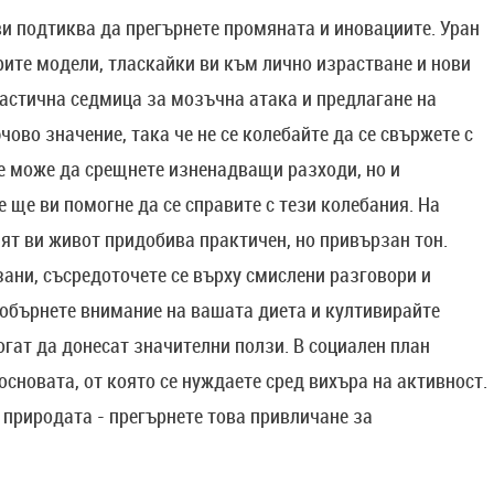
 ви подтиква да прегърнете промяната и иновациите. Уран
ите модели, тласкайки ви към лично израстване и нови
астична седмица за мозъчна атака и предлагане на
ово значение, така че не се колебайте да се свържете с
е може да срещнете изненадващи разходи, но и
ще ви помогне да се справите с тези колебания. На
ят ви живот придобива практичен, но привързан тон.
ани, съсредоточете се върху смислени разговори и
, обърнете внимание на вашата диета и култивирайте
гат да донесат значителни ползи. В социален план
основата, от която се нуждаете сред вихъра на активност.
 природата - прегърнете това привличане за