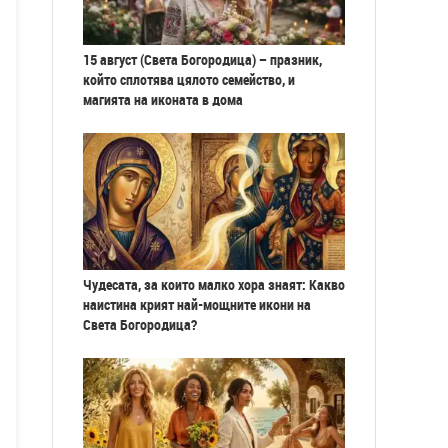
15 август (Света Богородица) – празник,
който сплотява цялото семейство, и
магията на иконата в дома
Чудесата, за които малко хора знаят: Какво
наистина крият най-мощните икони на
Света Богородица?