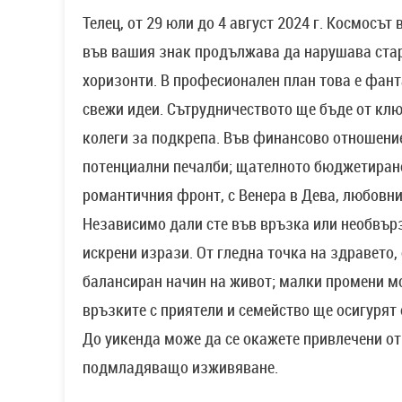
Телец, от 29 юли до 4 август 2024 г. Космосът
във вашия знак продължава да нарушава стар
хоризонти. В професионален план това е фант
свежи идеи. Сътрудничеството ще бъде от ключ
колеги за подкрепа. Във финансово отношени
потенциални печалби; щателното бюджетиране 
романтичния фронт, с Венера в Дева, любовни
Независимо дали сте във връзка или необвърз
искрени изрази. От гледна точка на здравето
балансиран начин на живот; малки промени мо
връзките с приятели и семейство ще осигурят 
До уикенда може да се окажете привлечени от
подмладяващо изживяване.