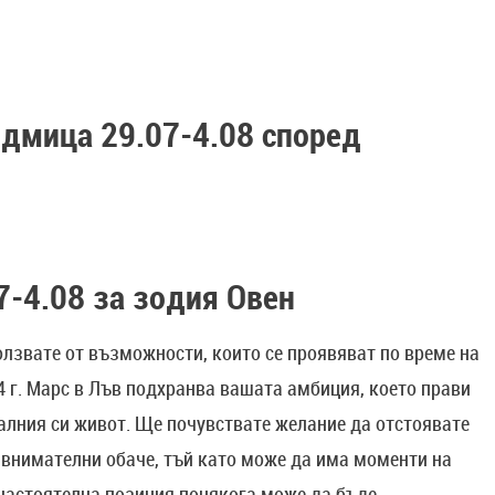
едмица 29.07-4.08 според
7-4.08 за зодия Овен
ползвате от възможности, които се проявяват по време на
4 г. Марс в Лъв подхранва вашата амбиция, което прави
алния си живот. Ще почувствате желание да отстоявате
е внимателни обаче, тъй като може да има моменти на
 настоятелна позиция понякога може да бъде