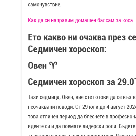
самочувствие.
Как да си направим домашен балсам за коса
Ето какво ни очаква през с
Седмичен хороскоп:
Овен ♈
Седмичен хороскоп за 29.0
Тази седмица, Овен, вие сте готови да се въз
неочаквани поводи. От 29 юли до 4 август 202
това отличен период да блеснете в професион
идеите си и да поемате лидерски роли. Бъдет
търкания с колеги или ръководители. Вашата