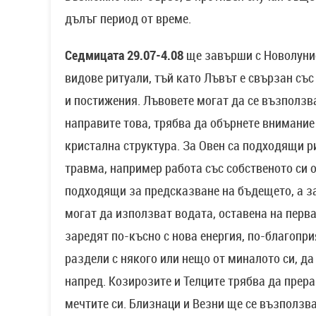
дълъг период от време.
Седмицата 29.07-4.08
ще завърши с Новолуние
видове ритуали, тъй като Лъвът е свързан със
и постижения. Лъвовете могат да се възползва
направите това, трябва да обърнете внимание
кристална структура. За Овен са подходящи р
травма, например работа със собственото си 
подходящи за предсказване на бъдещето, а за
могат да използват водата, оставена на перва
заредят по-късно с нова енергия, по-благопри
раздели с някого или нещо от миналото си, да
напред. Козирозите и Телците трябва да прера
мечтите си. Близнаци и Везни ще се възползв