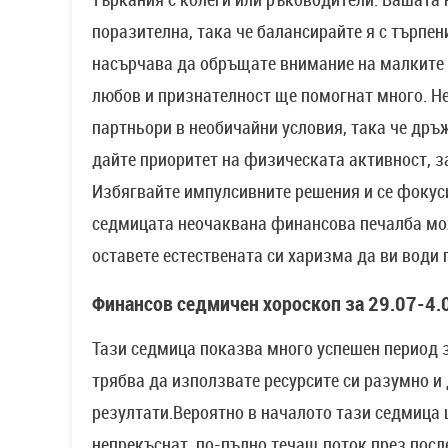
поразителна, така че балансирайте я с търпен
насърчава да обръщате внимание на малките
любов и признателност ще помогнат много. 
партньори в необичайни условия, така че дръж
дайте приоритет на физическата активност, з
Избягвайте импулсивните решения и се фокуси
седмицата неочаквана финансова печалба мож
оставете естествената си харизма да ви води
Финансов седмичен хороскоп за 29.07-4.0
Тази седмица показва много успешен период з
трябва да използвате ресурсите си разумно и 
резултати.Вероятно в началото тази седмица 
непрекъснат, по-пълно течащ поток през посл