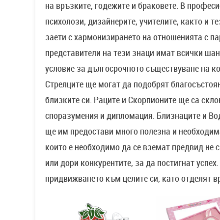
на връзките, годежите и браковете. В профе
психолози, дизайнерите, учителите, както и те
заети с хармонизирането на отношенията с п
представители на тези знаци имат всички ша
условие за дългосрочното съществуване на ко
Стрелците ще могат да подобрят благосъстоян
близките си. Раците и Скорпионите ще са скл
споразумения и дипломация. Близнаците и Во
ще им предостави много полезна и необходим
които е необходимо да се вземат предвид не с
или дори конкурентите, за да постигнат успех
придвижването към целите си, като отделят в