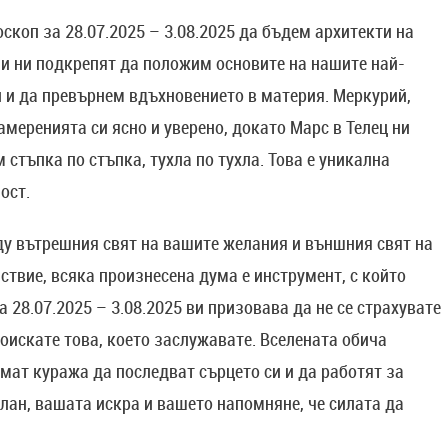
скоп за 28.07.2025 – 3.08.2025 да бъдем архитекти на
ии ни подкрепят да положим основите на нашите най-
и и да превърнем вдъхновението в материя. Меркурий,
амеренията си ясно и уверено, докато Марс в Телец ни
 стъпка по стъпка, тухла по тухла. Това е уникална
ост.
ду вътрешния свят на вашите желания и външния свят на
ствие, всяка произнесена дума е инструмент, с който
 28.07.2025 – 3.08.2025 ви призовава да не се страхувате
оискате това, което заслужавате. Вселената обича
мат куража да последват сърцето си и да работят за
лан, вашата искра и вашето напомняне, че силата да