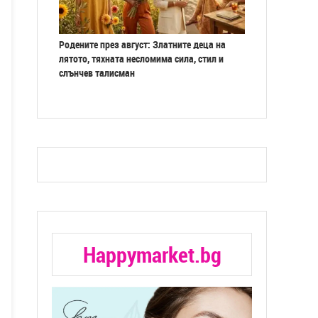
Родените през август: Златните деца на
лятото, тяхната несломима сила, стил и
слънчев талисман
Happymarket.bg