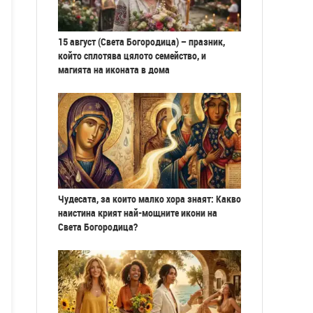
15 август (Света Богородица) – празник,
който сплотява цялото семейство, и
магията на иконата в дома
Чудесата, за които малко хора знаят: Какво
наистина крият най-мощните икони на
Света Богородица?