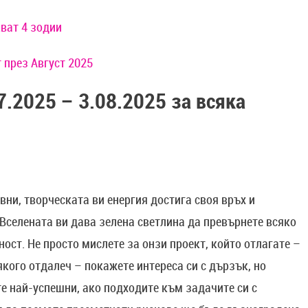
кват 4 зодии
 през Август 2025
7.2025 – 3.08.2025 за всяка
Овни, творческата ви енергия достига своя връх и
 Вселената ви дава зелена светлина да превърнете всяко
ност. Не просто мислете за онзи проект, който отлагате –
якого отдалеч – покажете интереса си с дързък, но
е най-успешни, ако подходите към задачите си с