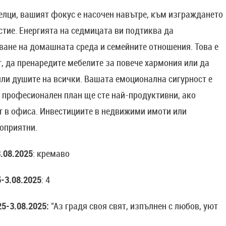
Телци, вашият фокус е насочен навътре, към изграждането
стие. Енергията на седмицата ви подтиква да
ване на домашната среда и семейните отношения. Това е
, да пренаредите мебелите за повече хармония или да
пли душите на всички. Вашата емоционална сигурност е
В професионален план ще сте най-продуктивни, ако
т в офиса. Инвестициите в недвижими имоти или
оприятни.
.08.2025
: кремаво
-3.08.2025
: 4
5-3.08.2025:
"Аз градя своя свят, изпълнен с любов, уют