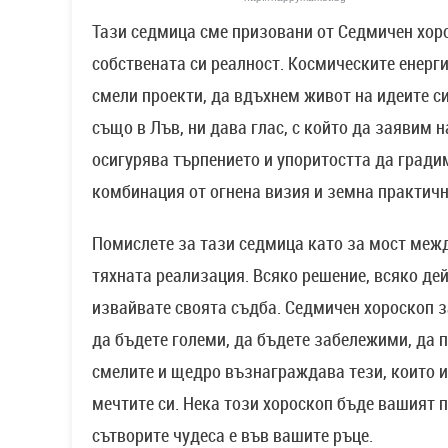
Тази седмица сме призовани от Седмичен хоро
собствената си реалност. Космическите енерг
смели проекти, да вдъхнем живот на идеите с
също в Лъв, ни дава глас, с който да заявим н
осигурява търпението и упоритостта да градим
комбинация от огнена визия и земна практичн
Помислете за тази седмица като за мост меж
тяхната реализация. Всяко решение, всяко дей
извайвате своята съдба. Седмичен хороскоп за
да бъдете големи, да бъдете забележими, да п
смелите и щедро възнаграждава тези, които и
мечтите си. Нека този хороскоп бъде вашият п
сътворите чудеса е във вашите ръце.