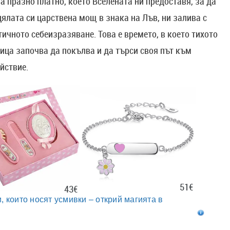
 а празно платно, което Вселената ни предоставя, за да
ялата си царствена мощ в знака на Лъв, ни залива с
тичното себеизразяване. Това е времето, в което тихото
ица започва да покълва и да търси своя път към
ействие.
51€
43€
, които носят усмивки – открий магията в