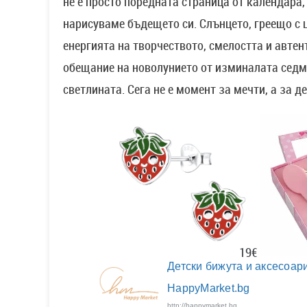
не е просто поредната страница от календара,
нарисуваме бъдещето си. Слънцето, греещо с ц
енергията на творчеството, смелостта и автен
обещание на новолунието от изминалата седм
светлината. Сега не е момент за мечти, а за д
19€
Детски бижута и аксесоари
HappyMarket.bg
http://happymarket.bg