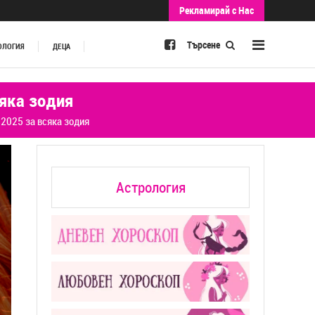
Рекламирай с Нас
Търсене
ОЛОГИЯ
ДЕЦА
сяка зодия
.2025 за всяка зодия
Астрология