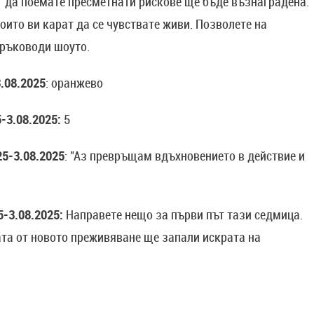
т да поемате пресметнати рискове ще бъде възнаградена.
които ви карат да се чувствате живи. Позволете на
 ръководи шоуто.
.08.2025
: оранжево
-3.08.2025:
5
25-3.08.2025
: "Аз превръщам вдъхновението в действие и
5-3.08.2025:
Направете нещо за първи път тази седмица.
та от новото преживяване ще запали искрата на