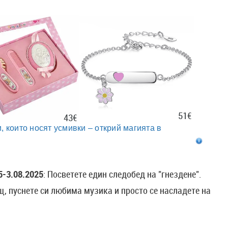
51€
43€
, които носят усмивки – открий магията в
5-3.08.2025
: Посветете един следобед на "гнездене".
щ, пуснете си любима музика и просто се насладете на