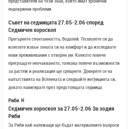
представители на този знак, които имат хронични
ендокринни проблеми.
Съвет на седмицата 27.05-2.06 според
Седмичен хороскоп
Прегърнете спонтанността, Водолей. Позволете си да
излезете извън зоната си на комфорт и да изследвате
нови преживявания с отворен ум. Колкото повече
прегръщате неочакваното, толкова повече възможности
за растеж и реализация ще срещнете. Доверете се на
напътствията на Вселената и следвайте интуицията си,
докато навигирате през предстоящата седмица.
Риби ♓
Седмичен хороскоп за 27.05-2.06 За зодия
Риби
За Риби най-належащи ще бъдат материалните въпроси