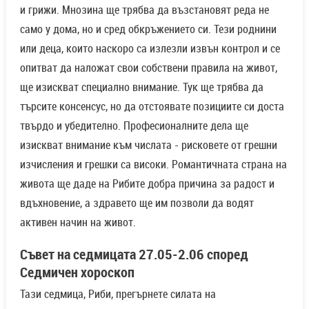
и грижи. Мнозина ще трябва да възстановят реда не
само у дома, но и сред обкръжението си. Тези роднини
или деца, които наскоро са излезли извън контрол и се
опитват да наложат свои собствени правила на живот,
ще изискват специално внимание. Тук ще трябва да
търсите консенсус, но да отстоявате позициите си доста
твърдо и убедително. Професионалните дела ще
изискват внимание към числата - рисковете от грешни
изчисления и грешки са високи. Романтичната страна на
живота ще даде на Рибите добра причина за радост и
вдъхновение, а здравето ще им позволи да водят
активен начин на живот.
Съвет на седмицата 27.05-2.06 според
Седмичен хороскоп
Тази седмица, Риби, прегърнете силата на