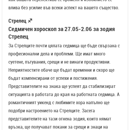
влива без усилие във всеки аспект на вашето същество.
Стрелец ♐
Седмичен хороскоп за 27.05-2.06 за зодия
Стрелец
За Стрелците почти цялата седмица ще бъде свързана с
професионални дела и проблеми. Ще имат много
суетене, пътувания, срещи и не винаги продуктивни.
Неприятностите обаче ще бъдат временни и скоро ще
бъдат компенсирани от успехи и постижения.
Представителите на знака ще успеят да стабилизират
ситуацията в работата до края на работната седмица. А
романтичният уикенд с любимите хора напълно ще
подобри настроението на Стрелците. Засега
представителите на тази огнена зодия, които нямат
връзка, ще получават покани за срещи и знаци на