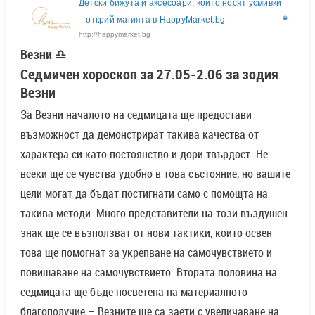
Детски бижута и аксесоари, които носят усмивки
– открий магията в HappyMarket.bg
http://happymarket.bg
Везни ♎
Седмичен хороскоп за 27.05-2.06 за зодия
Везни
За Везни началото на седмицата ще предостави
възможност да демонстрират такива качества от
характера си като постоянство и дори твърдост. Не
всеки ще се чувства удобно в това състояние, но вашите
цели могат да бъдат постигнати само с помощта на
такива методи. Много представители на този въздушен
знак ще се възползват от нови тактики, които освен
това ще помогнат за укрепване на самочувствието и
повишаване на самочувствието. Втората половина на
седмицата ще бъде посветена на материалното
благополучие – Везните ще са заети с увеличаване на