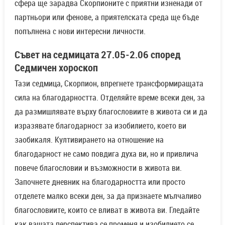
сфера ще зарадва Скорпионите с приятни изненади от
партньори или фенове, а приятелската среда ще бъде
попълнена с нови интересни личности.
Съвет на седмицата 27.05-2.06 според
Седмичен хороскоп
Тази седмица, Скорпион, впрегнете трансформиращата
сила на благодарността. Отделяйте време всеки ден, за
да размишлявате върху благословиите в живота си и да
изразявате благодарност за изобилието, което ви
заобикаля. Култивирането на отношение на
благодарност не само повдига духа ви, но и привлича
повече благословии и възможности в живота ви.
Започнете дневник на благодарността или просто
отделете малко всеки ден, за да признаете мълчаливо
благословиите, които се вливат в живота ви. Гледайте
как вашата перспектива се променя и изобилието се