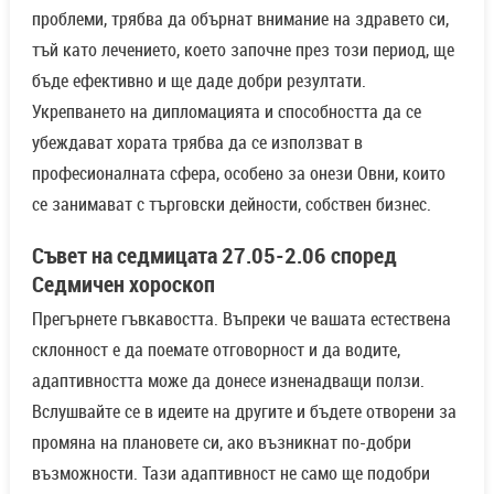
проблеми, трябва да обърнат внимание на здравето си,
тъй като лечението, което започне през този период, ще
бъде ефективно и ще даде добри резултати.
Укрепването на дипломацията и способността да се
убеждават хората трябва да се използват в
професионалната сфера, особено за онези Овни, които
се занимават с търговски дейности, собствен бизнес.
Съвет на седмицата 27.05-2.06 според
Седмичен хороскоп
Прегърнете гъвкавостта. Въпреки че вашата естествена
склонност е да поемате отговорност и да водите,
адаптивността може да донесе изненадващи ползи.
Вслушвайте се в идеите на другите и бъдете отворени за
промяна на плановете си, ако възникнат по-добри
възможности. Тази адаптивност не само ще подобри