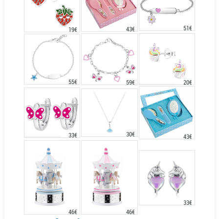
51€
43€
19€
55€
20€
59€
30€
33€
43€
33€
46€
46€