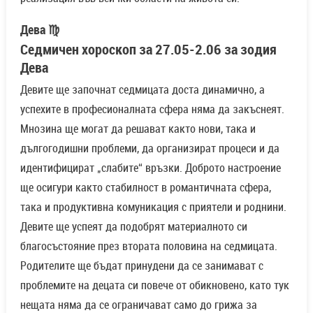
Дева ♍
Седмичен хороскоп за 27.05-2.06 за зодия
Дева
Девите ще започнат седмицата доста динамично, а
успехите в професионалната сфера няма да закъснеят.
Мнозина ще могат да решават както нови, така и
дългогодишни проблеми, да организират процеси и да
идентифицират „слабите“ връзки. Доброто настроение
ще осигури както стабилност в романтичната сфера,
така и продуктивна комуникация с приятели и роднини.
Девите ще успеят да подобрят материалното си
благосъстояние през втората половина на седмицата.
Родителите ще бъдат принудени да се занимават с
проблемите на децата си повече от обикновено, като тук
нещата няма да се ограничават само до грижа за