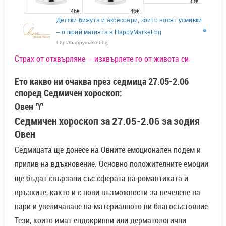
33€
46€
46€
Детски бижута и аксесоари, които носят усмивки
– открий магията в HappyMarket.bg
http://happymarket.bg
Страх от отхвърляне – изхвърлете го от живота си
Ето какво ни очаква през седмица 27.05-2.06
според Седмичен хороскоп:
Овен ♈
Седмичен хороскоп за 27.05-2.06 за зодия
Овен
Седмицата ще донесе на Овните емоционален подем и
прилив на вдъхновение. Основно положителните емоции
ще бъдат свързани със сферата на романтиката и
връзките, както и с нови възможности за печелене на
пари и увеличаване на материалното ви благосъстояние.
Тези, които имат ендокринни или дерматологични