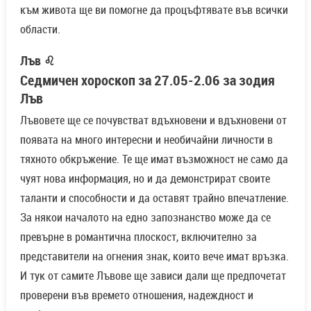
към живота ще ви помогне да процъфтявате във всички
области.
Лъв ♌
Седмичен хороскоп за 27.05-2.06 за зодия
Лъв
Лъвовете ще се почувстват вдъхновени и вдъхновени от
появата на много интересни и необичайни личности в
тяхното обкръжение. Те ще имат възможност не само да
чуят нова информация, но и да демонстрират своите
таланти и способности и да оставят трайно впечатление.
За някои началото на едно запознанство може да се
превърне в романтична плоскост, включително за
представители на огнения знак, които вече имат връзка.
И тук от самите Лъвове ще зависи дали ще предпочетат
проверени във времето отношения, надеждност и