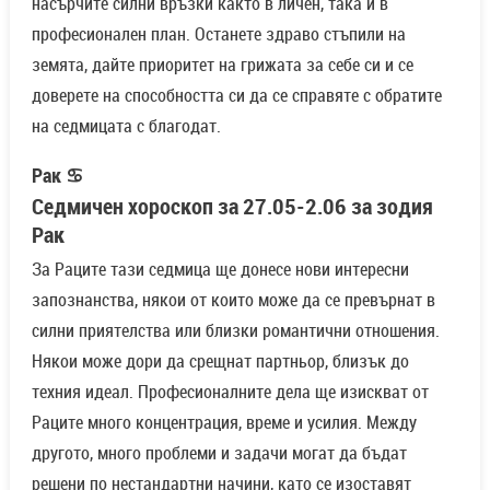
насърчите силни връзки както в личен, така и в
професионален план. Останете здраво стъпили на
земята, дайте приоритет на грижата за себе си и се
доверете на способността си да се справяте с обратите
на седмицата с благодат.
Рак ♋
Седмичен хороскоп за 27.05-2.06 за зодия
Рак
За Раците тази седмица ще донесе нови интересни
запознанства, някои от които може да се превърнат в
силни приятелства или близки романтични отношения.
Някои може дори да срещнат партньор, близък до
техния идеал. Професионалните дела ще изискват от
Раците много концентрация, време и усилия. Между
другото, много проблеми и задачи могат да бъдат
решени по нестандартни начини, като се изоставят