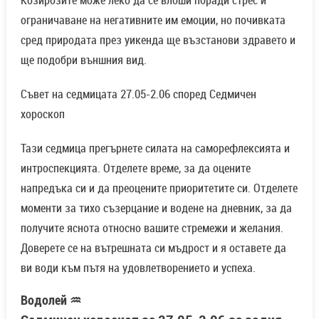
Козирозите може леко да се влоши поради стрес и
ограничаване на негативните им емоции, но почивката
сред природата през уикенда ще възстанови здравето и
ще подобри външния вид.
Съвет на седмицата 27.05-2.06 според Седмичен
хороскоп
Тази седмица прегърнете силата на саморефлексията и
интроспекцията. Отделете време, за да оцените
напредъка си и да преоцените приоритетите си. Отделете
моменти за тихо съзерцание и водене на дневник, за да
получите яснота относно вашите стремежи и желания.
Доверете се на вътрешната си мъдрост и я оставете да
ви води към пътя на удовлетворението и успеха.
Водолей ♒