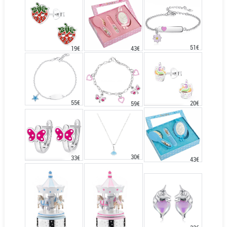
51€
43€
19€
55€
20€
59€
30€
33€
43€