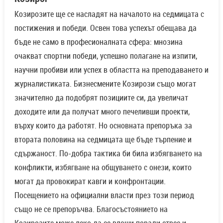
Козирозите ще се насладят на началото на седмицата с
постижения и победи. Освен това успехът обещава да
бъде не само в професионалната сфера: мнозина
очакват спортни победи, успешно полагане на изпити,
научни пробиви или успех в областта на преподаването и
журналистиката. Бизнесмените Козирози също могат
значително да подобрят позициите си, да увеличат
доходите или да получат много печеливши проекти,
върху които да работят. Но основната препоръка за
втората половина на седмицата ще бъде търпение и
сдържаност. По-добра тактика би била избягването на
конфликти, избягване на общуването с онези, които
могат да провокират кавги и конфронтации.
Посещението на официални власти през този период
също не се препоръчва. Благосъстоянието на