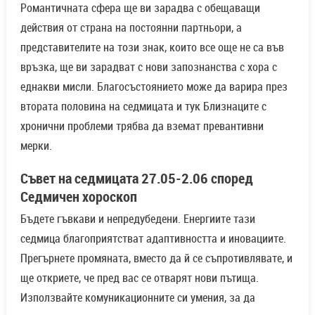
Романтичната сфера ще ви зарадва с обещаващи
действия от страна на постоянни партньори, а
представителите на този знак, които все още не са във
връзка, ще ви зарадват с нови запознанства с хора с
еднакви мисли. Благосъстоянието може да варира през
втората половина на седмицата и тук Близнаците с
хронични проблеми трябва да вземат превантивни
мерки.
Съвет на седмицата 27.05-2.06 според
Седмичен хороскоп
Бъдете гъвкави и непредубедени. Енергиите тази
седмица благоприятстват адаптивността и иновациите.
Прегърнете промяната, вместо да й се съпротивлявате, и
ще откриете, че пред вас се отварят нови пътища.
Използвайте комуникационните си умения, за да