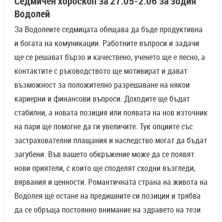
Седмичен хороскоп за 27.05-2.06 за зодия
Водолей
За Водолеите седмицата обещава да бъде продуктивна
и богата на комуникации. Работните въпроси и задачи
ще се решават бързо и качествено, ученето ще е лесно, а
контактите с ръководството ще мотивират и дават
възможност за положително разрешаване на някои
кариерни и финансови въпроси. Доходите ще бъдат
стабилни, а новата позиция или появата на нов източник
на пари ще помогне да ги увеличите. Тук опциите със
застрахователни плащания и наследство могат да бъдат
загубени. Във вашето обкръжение може да се появят
нови приятели, с които ще споделят сходни възгледи,
вярвания и ценности. Романтичната страна на живота на
Водолея ще остане на предишните си позиции и трябва
да се обръща постоянно внимание на здравето на тези