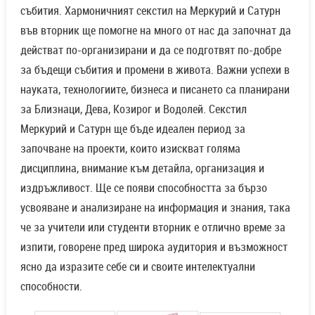
събития. Хармоничният секстил на Меркурий и Сатурн
във вторник ще помогне на много от нас да започнат да
действат по-организирани и да се подготвят по-добре
за бъдещи събития и промени в живота. Важни успехи в
науката, технологиите, бизнеса и писането са планирани
за Близнаци, Дева, Козирог и Водолей. Секстил
Меркурий и Сатурн ще бъде идеален период за
започване на проекти, които изискват голяма
дисциплина, внимание към детайла, организация и
издръжливост. Ще се появи способността за бързо
усвояване и анализиране на информация и знания, така
че за учители или студенти вторник е отлично време за
изпити, говорене пред широка аудитория и възможност
ясно да изразите себе си и своите интелектуални
способности.