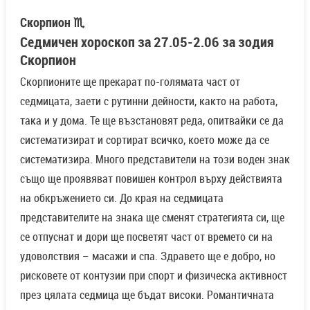
Скорпион ♏
Седмичен хороскоп за 27.05-2.06 за зодия
Скорпион
Скорпионите ще прекарат по-голямата част от
седмицата, заети с рутинни дейности, както на работа,
така и у дома. Те ще възстановят реда, опитвайки се да
систематизират и сортират всичко, което може да се
систематизира. Много представители на този воден знак
също ще проявяват повишен контрол върху действията
на обкръжението си. До края на седмицата
представителите на знака ще сменят стратегията си, ще
се отпуснат и дори ще посветят част от времето си на
удоволствия – масажи и спа. Здравето ще е добро, но
рисковете от контузии при спорт и физическа активност
през цялата седмица ще бъдат високи. Романтичната