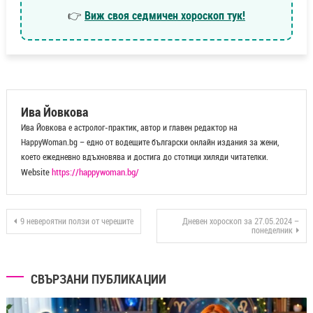
👉
Виж своя седмичен хороскоп тук!
Ива Йовкова
Ива Йовкова е астролог-практик, автор и главен редактор на
HappyWoman.bg – едно от водещите български онлайн издания за жени,
което ежедневно вдъхновява и достига до стотици хиляди читателки.
Website
https://happywoman.bg/
9 невероятни ползи от черешите
Дневен хороскоп за 27.05.2024 –
понеделник
СВЪРЗАНИ ПУБЛИКАЦИИ