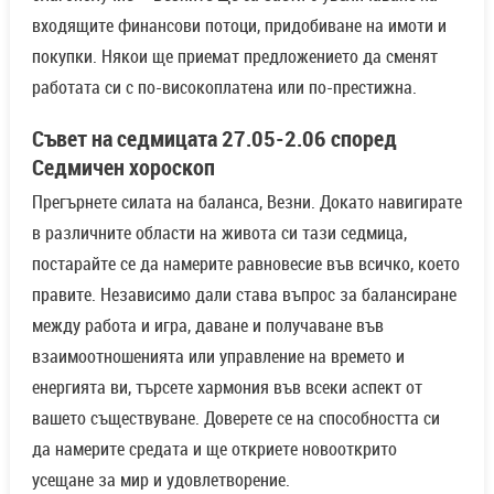
входящите финансови потоци, придобиване на имоти и
покупки. Някои ще приемат предложението да сменят
работата си с по-високоплатена или по-престижна.
Съвет на седмицата 27.05-2.06 според
Седмичен хороскоп
Прегърнете силата на баланса, Везни. Докато навигирате
в различните области на живота си тази седмица,
постарайте се да намерите равновесие във всичко, което
правите. Независимо дали става въпрос за балансиране
между работа и игра, даване и получаване във
взаимоотношенията или управление на времето и
енергията ви, търсете хармония във всеки аспект от
вашето съществуване. Доверете се на способността си
да намерите средата и ще откриете новооткрито
усещане за мир и удовлетворение.