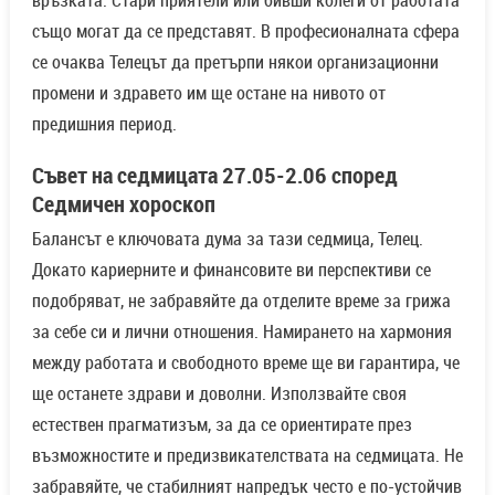
също могат да се представят. В професионалната сфера
се очаква Телецът да претърпи някои организационни
промени и здравето им ще остане на нивото от
предишния период.
Съвет на седмицата 27.05-2.06 според
Седмичен хороскоп
Балансът е ключовата дума за тази седмица, Телец.
Докато кариерните и финансовите ви перспективи се
подобряват, не забравяйте да отделите време за грижа
за себе си и лични отношения. Намирането на хармония
между работата и свободното време ще ви гарантира, че
ще останете здрави и доволни. Използвайте своя
естествен прагматизъм, за да се ориентирате през
възможностите и предизвикателствата на седмицата. Не
забравяйте, че стабилният напредък често е по-устойчив