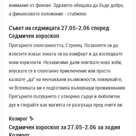
внимание от фенове. Здравето обещава да бъде добро,
а финансовото положение - стабилно.
Съвет на седмицата 27.05-2.06 според
Седмичен хороскоп
Прегърнете спонтанността, Стрелец. Позволете си да
излезете извън зоната си на комфорт и да изследвате
нови хоризонти. Независимо дали опитвате ново хоби,
впускате се в спонтанно приключение или просто
казвате „да“ на неочаквани възможности, повярвайте,
че Вселената ви е подготвила вълнуващи преживявания.
Прегърнете пътуването с отворено сърце и любопитен
дух и гледайте как магията се разгръща пред очите ви.
Козирог ♑
Седмичен хороскоп за 27.05-2.06 за зодия
Козирог