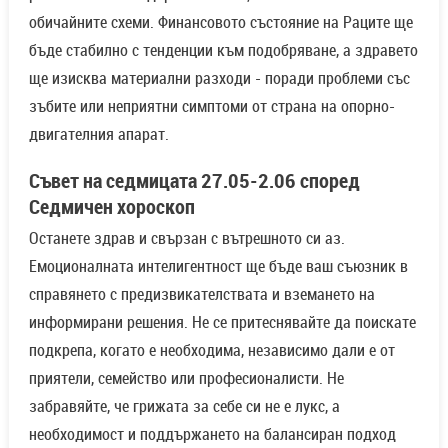
обичайните схеми. Финансовото състояние на Раците ще
бъде стабилно с тенденции към подобряване, а здравето
ще изисква материални разходи - поради проблеми със
зъбите или неприятни симптоми от страна на опорно-
двигателния апарат.
Съвет на седмицата 27.05-2.06 според
Седмичен хороскоп
Останете здрав и свързан с вътрешното си аз.
Емоционалната интелигентност ще бъде ваш съюзник в
справянето с предизвикателствата и вземането на
информирани решения. Не се притеснявайте да поискате
подкрепа, когато е необходима, независимо дали е от
приятели, семейство или професионалисти. Не
забравяйте, че грижата за себе си не е лукс, а
необходимост и поддържането на балансиран подход