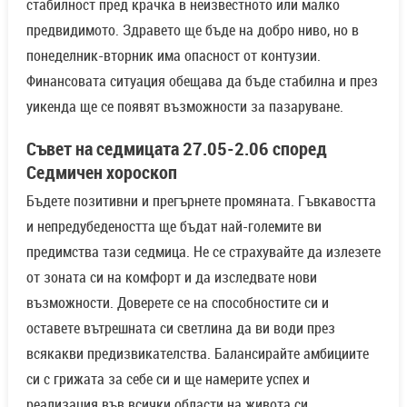
стабилност пред крачка в неизвестното или малко
предвидимото. Здравето ще бъде на добро ниво, но в
понеделник-вторник има опасност от контузии.
Финансовата ситуация обещава да бъде стабилна и през
уикенда ще се появят възможности за пазаруване.
Съвет на седмицата 27.05-2.06 според
Седмичен хороскоп
Бъдете позитивни и прегърнете промяната. Гъвкавостта
и непредубедеността ще бъдат най-големите ви
предимства тази седмица. Не се страхувайте да излезете
от зоната си на комфорт и да изследвате нови
възможности. Доверете се на способностите си и
оставете вътрешната си светлина да ви води през
всякакви предизвикателства. Балансирайте амбициите
си с грижата за себе си и ще намерите успех и
реализация във всички области на живота си.