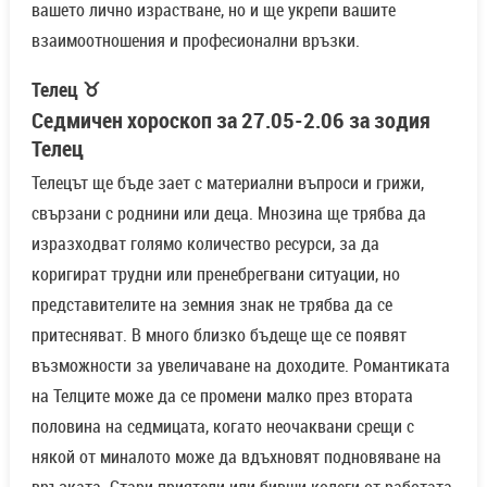
вашето лично израстване, но и ще укрепи вашите
взаимоотношения и професионални връзки.
Телец ♉
Седмичен хороскоп за 27.05-2.06 за зодия
Телец
Телецът ще бъде зает с материални въпроси и грижи,
свързани с роднини или деца. Мнозина ще трябва да
изразходват голямо количество ресурси, за да
коригират трудни или пренебрегвани ситуации, но
представителите на земния знак не трябва да се
притесняват. В много близко бъдеще ще се появят
възможности за увеличаване на доходите. Романтиката
на Телците може да се промени малко през втората
половина на седмицата, когато неочаквани срещи с
някой от миналото може да вдъхновят подновяване на
връзката. Стари приятели или бивши колеги от работата